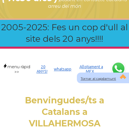
arreu del món
2005-2025: Fes un cop d'ull al
site dels 20 anys!!!!
menu ràpid
20
Allotjament a
whatsapp
ANYS!
MEX
>>
Tornar al capdamunt
Benvingudes/ts a
Catalans a
VILLAHERMOSA