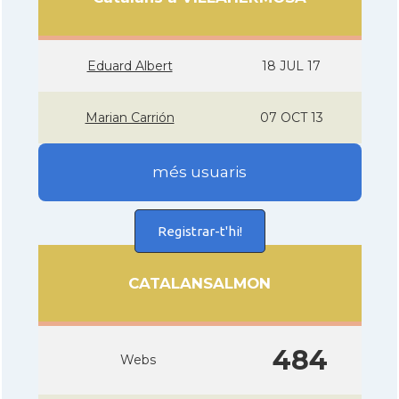
Eduard Albert
18 JUL 17
Marian Carrión
07 OCT 13
més usuaris
Registrar-t'hi!
CATALANSALMON
484
Webs