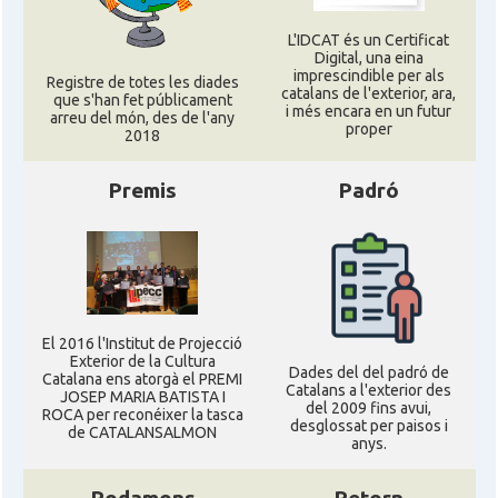
L'IDCAT és un Certificat
Digital, una eina
imprescindible per als
Registre de totes les diades
catalans de l'exterior, ara,
que s'han fet públicament
i més encara en un futur
arreu del món, des de l'any
proper
2018
Premis
Padró
El 2016 l'Institut de Projecció
Exterior de la Cultura
Dades del del padró de
Catalana ens atorgà el PREMI
Catalans a l'exterior des
JOSEP MARIA BATISTA I
del 2009 fins avui,
ROCA per reconéixer la tasca
desglossat per paisos i
de CATALANSALMON
anys.