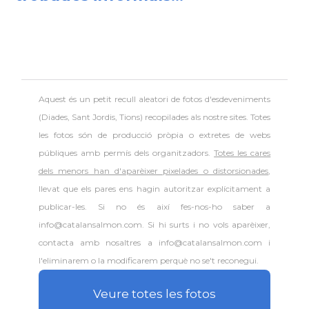
Aquest és un petit recull aleatori de
fotos d'esdeveniments
(Diades, Sant Jordis, Tions) recopilades als nostre sites. Totes
les fotos són de producció pròpia o extretes de webs
públiques amb permís dels organitzadors.
Totes les cares
dels menors han d'aparèixer pixelades o distorsionades
,
llevat que els pares ens hagin autoritzar explícitament a
publicar-les. Si no és així fes-nos-ho saber a
info@catalansalmon.com. Si hi surts i no vols aparèixer,
contacta amb nosaltres a info@catalansalmon.com i
l'eliminarem o la modificarem perquè no se't reconegui.
Veure totes les fotos