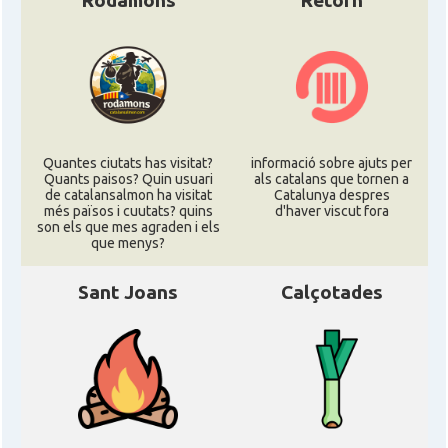
Rodamons
Retorn
Quantes ciutats has visitat?
informació sobre ajuts per
Quants paisos? Quin usuari
als catalans que tornen a
de catalansalmon ha visitat
Catalunya despres
més països i cuutats? quins
d'haver viscut fora
son els que mes agraden i els
que menys?
Sant Joans
Calçotades