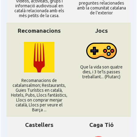
Ví­deos, activitats, grups i
preguntes relacionades
informació audiovisual en
amb la comunitat catalana
català relacionada amb els
de l'exterior
més petits de la casa.
Recomanacions
Jocs
Que la vida son quatre
dies, i 3 te'ls passes
treballant... (Plutarc)
Recomanacions de
catalansalmon; Restaurants,
Guies Turístics en català,
Hotels, Pubs, Llocs fantàstics,
Llocs on comprar menjar
català, Llocs per veure el
Barça ...
Castellers
Caga Tió