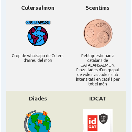
Culersalmon
5centims
Grup de whatsapp de Culers
Petit qüestionari a
d'arreu del mon
catalans de
CATALANSALMON.
Pinzellades d'un grapat
de vides viscudes amb
intensitat i en català per
tot el món
Diades
IDCAT