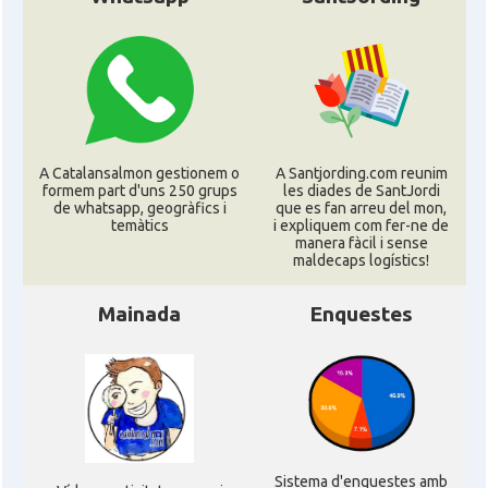
Consolat general a Ciudad de
Consolat
México (DF)
Consolat
Consolat general a Guadalajara
A Catalansalmon gestionem o
A Santjording.com reunim
Consolat
Consolat general a Monterrey
formem part d'uns 250 grups
les diades de SantJordi
de whatsapp, geogràfics i
que es fan arreu del mon,
temàtics
i expliquem com fer-ne de
manera fàcil i sense
Ambaixada
Embajada de España en México
maldecaps logí­stics!
* + ambaixades i consolats
Mainada
Enquestes
Sistema d'enquestes amb