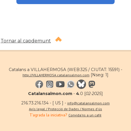
.
Tornar al capdemunt
Catalans a VILLAHERMOSA (WEB:325 / CIUTAT: 15591) -
[Nseg: 1]
http://VILLAHERMOSA.catalansalmon.com
Catalansalmon.com
-
4
.0 [
02·2025
]
216.73.216.134 - [ US ] -
info@catalansalmon.com
Avís legal / Protecció de Dades / Normes d'ús
T'agrada la iniciativa?
Convida'ns a un café