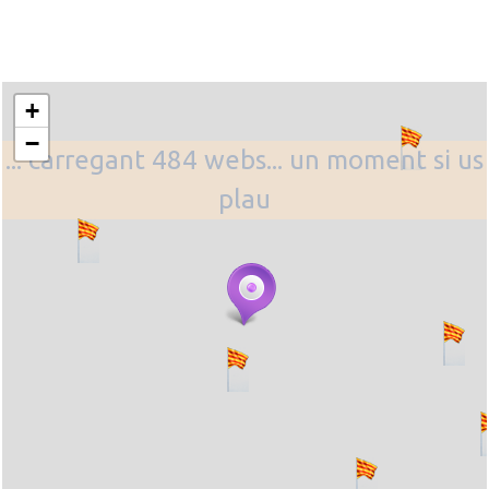
+
−
... carregant 484 webs... un moment si us
plau