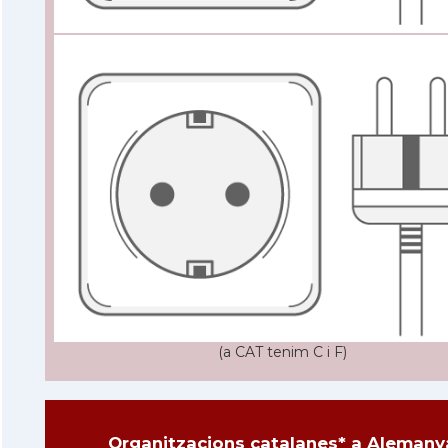
(a CAT tenim C i F)
Organitzacions catalanes* a Alemany