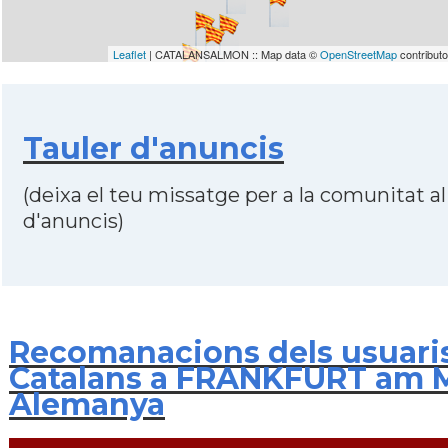
Leaflet
| CATALANSALMON :: Map data ©
OpenStreetMap
contribut
Tauler d'anuncis
(deixa el teu missatge per a la comunitat al
d'anuncis)
Recomanacions dels usuari
Catalans a FRANKFURT am M
Alemanya