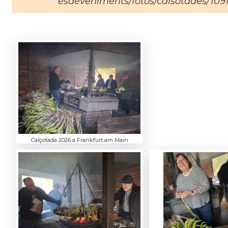
esdeveniments/fotos/calsotades/109
Calçotada 2026 a Frankfurt am Main