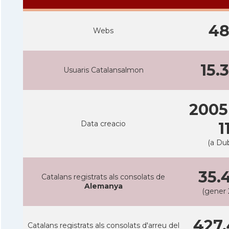
4
Webs
15.
Usuaris Catalansalmon
2005
Data creacio
1
(a Dub
35.
Catalans registrats als consolats de
Alemanya
(gener 
427.
Catalans registrats als consolats d'arreu del