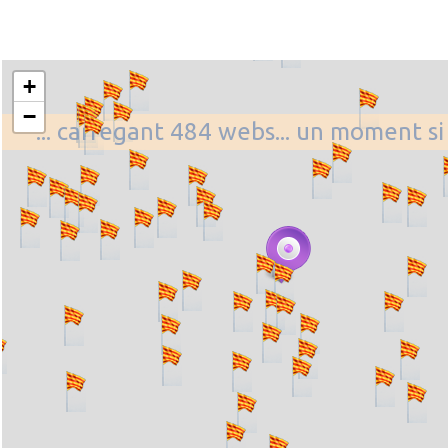
+
−
... carregant 484 webs... un moment si