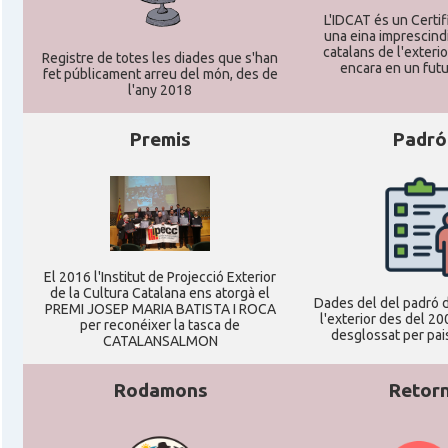
L'IDCAT és un Certifi
una eina imprescindi
catalans de l'exterior
Registre de totes les diades que s'han
encara en un futu
fet públicament arreu del món, des de
l'any 2018
Premis
Padró
El 2016 l'Institut de Projecció Exterior
de la Cultura Catalana ens atorgà el
Dades del del padró d
PREMI JOSEP MARIA BATISTA I ROCA
l'exterior des del 20
per reconéixer la tasca de
desglossat per pais
CATALANSALMON
Rodamons
Retor