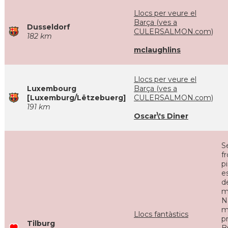
Llocs per veure el
Barça (ves a
Dusseldorf
CULERSALMON.com)
182 km
mclaughlins
Llocs per veure el
Luxembourg
Barça (ves a
[Luxemburg/Lëtzebuerg]
CULERSALMON.com)
191 km
Oscar\'s Diner
S
f
p
e
d
m
N
m
Llocs fantàstics
p
Tilburg