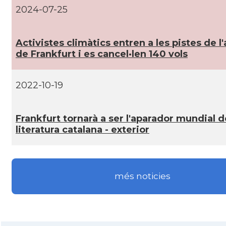
2024-07-25
CAMON
Catalans a HEIDELBERG
Activistes climàtics entren a les pistes de l
CAMON
Catalans a HEILBRONN
de Frankfurt i es cancel·len 140 vols
CAMON
Catalans a Ingolstadt
2022-10-19
CAMON
Catalans a JENA
Frankfurt tornarà a ser l'aparador mundial d
literatura catalana - exterior
CAMON
Catalans a KAISERSLAUTERN
CAMON
Catalans a Karlsruhe
més noticies
CAMON
Catalans a KASSEL