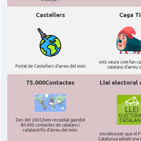
Castellers
Caga T
Casal
Centre Català de Munic
Casal
Centre Cultural Català de Colònia
Casal
Katalanischer Salon, e. V.
vols veure com fan cag
Portal de Castellers d'arreu del món
catalans d'arreu 
Acció
Oficina Exterior de Catalunya a Berl
75.000Contactes
Llei electoral
Acció
Oficina Exterior de Catalunya a Stutt
Delegació
Delegació del Govern a Alemanya
Des del 2005,hem recopilat gairebé
80.000 contactes de catalans i
Consolat
Consolat general a Dusseldorf
catalanòfils d'arreu del món.
Iniciativa per que el
Catalunya adopti una L