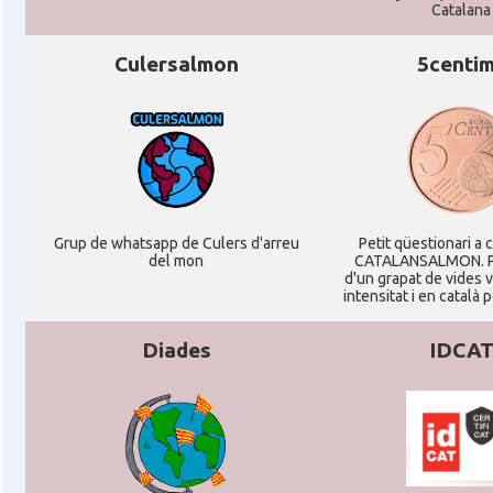
Catalana
Consolat
Consolat general a Frankfurt am Ma
Culersalmon
5centi
Consolat
Consolat general a Hamburg
Consolat
Consolat general a Munich [Münche
Consolat
Consolat general a Stuttgart
Grup de whatsapp de Culers d'arreu
Petit qüestionari a 
del mon
CATALANSALMON. P
Ambaixada
Ambaixada espanyola a Alemanya
d'un grapat de vides 
intensitat i en català 
* + ambaixades i consolats
Diades
IDCA