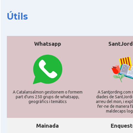
CAMON
Catalans a Koeln - Köln - Colonia
Útils
CAMON
Catalans a LEIPZIG
CAMON
Catalans a Mainz
Whatsapp
SantJord
CAMON
Catalans a MANNHEIM
CAMON
Catalans a MÜNCHEN
CAMON
Catalans a NURNBERG
A Catalansalmon gestionem o formem
A Santjording.com 
part d'uns 250 grups de whatsapp,
diades de SantJordi
geogràfics i temàtics
arreu del mon, i ex
CAMON
Catalans a OLDENBURG
fer-ne de manera fà
maldecaps logí­
CAMON
Catalans a ROSTOCK
Mainada
Enquest