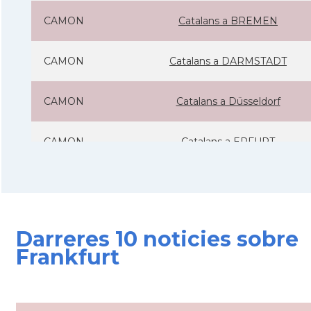
CAMON
Catalans a BREMEN
CAMON
Catalans a DARMSTADT
CAMON
Catalans a Düsseldorf
CAMON
Catalans a ERFURT
CAMON
Catalans a FRANKFURT am Main
CAMON
Catalans a FREIBURG
Darreres 10 noticies sobre
Frankfurt
CAMON
Catalans a GOTTINGEN
CAMON
Catalans a Hamburg