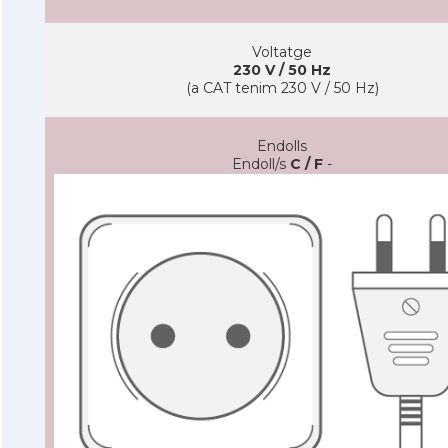
Voltatge
230 V / 50 Hz
(a CAT tenim 230 V / 50 Hz)
Endolls
Endoll/s
C / F
-