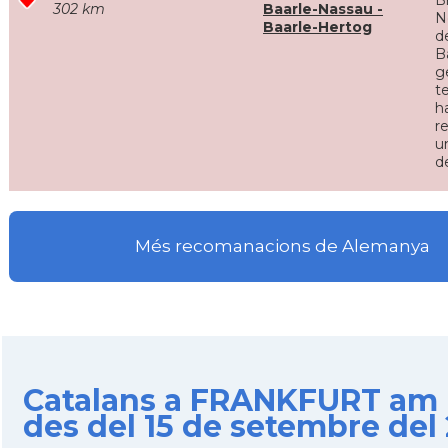
B
302 km
Baarle-Nassau -
N
Baarle-Hertog
d
B
g
t
h
r
u
d
Més recomanacions de Alemanya
Catalans a FRANKFURT am
des del 15 de setembre del