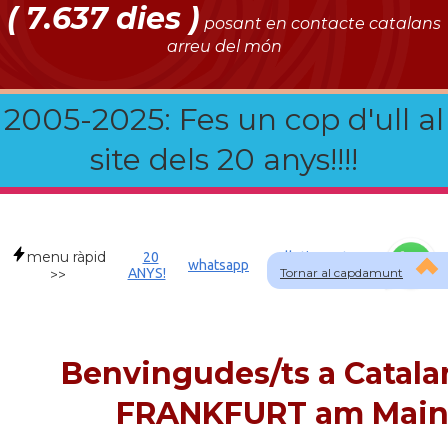
( 7.637 dies )
posant en contacte catalans
arreu del món
2005-2025: Fes un cop d'ull al
site dels 20 anys!!!!
menu ràpid
20
Allotjament a
whatsapp
ANYS!
Tornar al capdamunt
DEU
>>
Benvingudes/ts a Catala
FRANKFURT am Mai