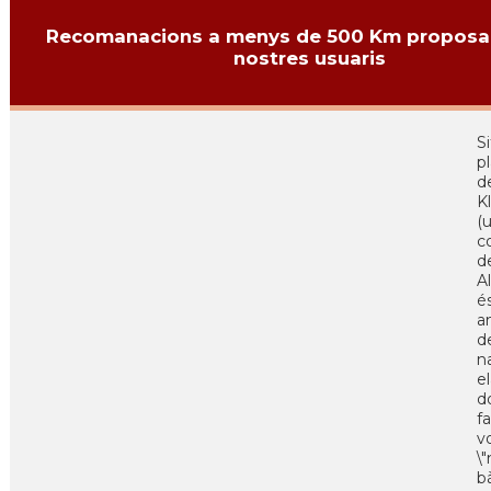
Recomanacions a menys de 500 Km proposa
nostres usuaris
Si
p
d
K
(
c
d
A
é
an
d
n
e
d
fa
v
\
b