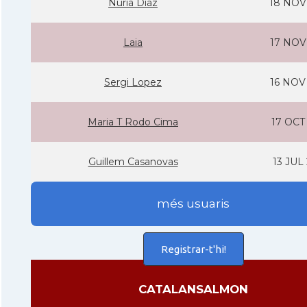
Núria Díaz
18 NOV
Laia
17 NOV
Sergi Lopez
16 NOV
Maria T Rodo Cima
17 OCT
Guillem Casanovas
13 JUL
més usuaris
Registrar-t'hi!
CATALANSALMON