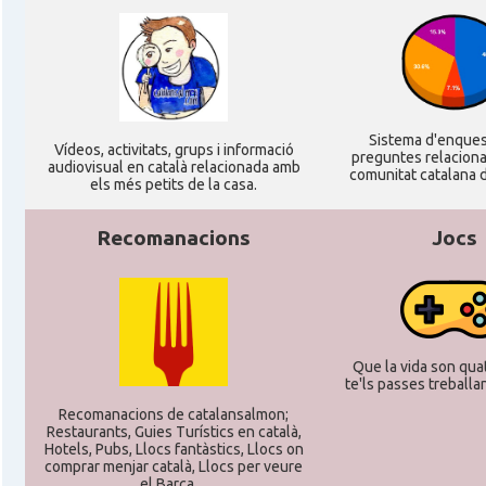
CAMON
Catalans a Stuttgart
CAMON
Catalans a TRIER
Sistema d'enque
CAMON
CATALANS A TÜBINGEN
Ví­deos, activitats, grups i informació
preguntes relacion
audiovisual en català relacionada amb
comunitat catalana d
els més petits de la casa.
Associació Catalana d'Essen E.V. / Katala
Casal
Verein Essen E.V.
Recomanacions
Jocs
Casal
Associació Catalana d'Hamburg "El Pont 
Casal
Casal Català de Frankfurt
Que la vida son quat
te'ls passes treballant
Recomanacions de catalansalmon;
Casal
Casal Català de Stuttgart, Stuttcat e
Restaurants, Guies Turístics en català,
Hotels, Pubs, Llocs fantàstics, Llocs on
comprar menjar català, Llocs per veure
Casal
Catalanets E.V.
el Barça ...