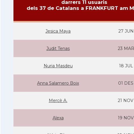
darrers 11 usuaris
dels 37 de Catalans a FRANKFURT am M
Jesica Maya
27 JUN
Judit Tenas
23 MAR
Nuria Masdeu
18 JUL
Anna Salamero Boix
01 DES
Mercè A.
21 NOV
Alexa
19 NOV