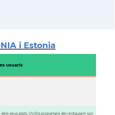
IA i Estonia
s usuaris
dels seus plats. \r\nEls propietaris del restaurant son