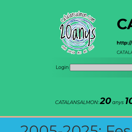
C
http:
CATALA
Login
20
1
CATALANSALMON:
anys
2005-2025: Fes u