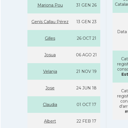
Catal
Mariona Pou
31 GEN 26
Gení­s Callau Pérez
13 GEN 23
Data 
Gilles
26 OCT 21
Josua
06 AGO 21
Cat
regist
conso
Velanja
21 NOV 19
Es
Jose
24 JUN 18
Cat
regist
con
Claudia
01 OCT 17
d'ar
m
Albert
22 FEB 17