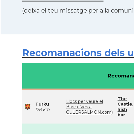
(deixa el teu missatge per a la comunit
Recomanacions dels u
Recomana
The
Llocs per veure el
Turku
Castle,
Barça (ves a
178 km
Irish
CULERSALMON.com)
bar