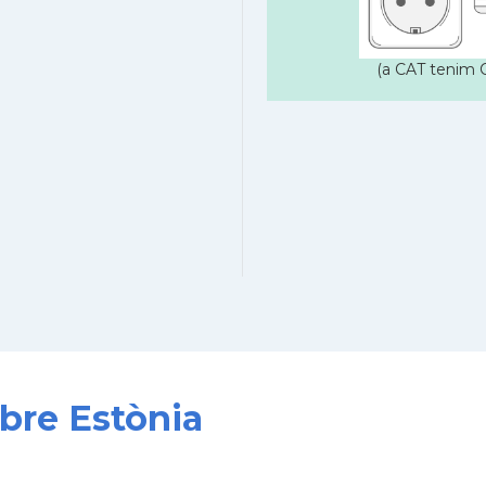
(a CAT tenim C
obre Estònia