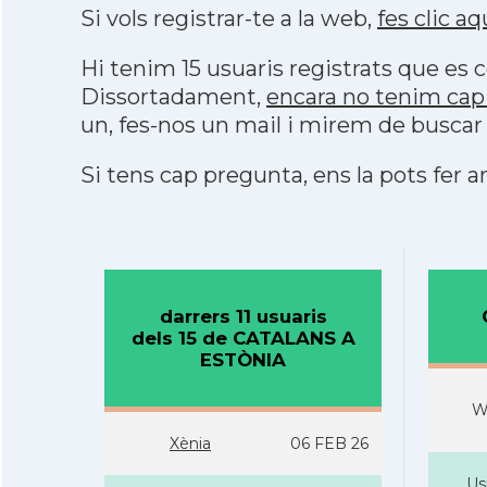
Si vols registrar-te a la web,
fes clic aq
Hi tenim 15 usuaris registrats que e
Dissortadament,
encara no tenim ca
un, fes-nos un mail i mirem de buscar
Si tens cap pregunta, ens la pots fer ar
darrers 11 usuaris
dels 15 de CATALANS A
ESTÒNIA
W
Xènia
06 FEB 26
Us