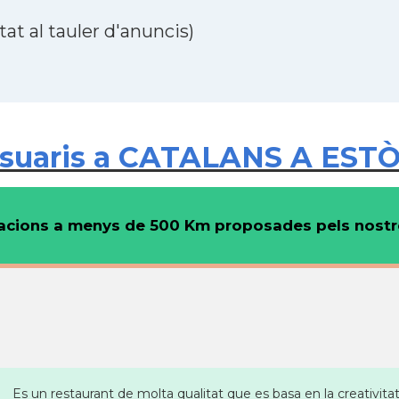
at al tauler d'anuncis)
suaris a CATALANS A ESTÒN
cions a menys de 500 Km proposades pels nostre
Es un restaurant de molta qualitat que es basa en la creativitat 