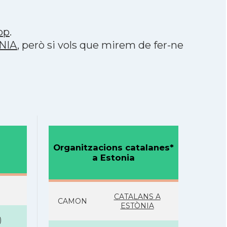
pp
.
ÒNIA
, però si vols que mirem de fer-ne
Organitzacions catalanes*
a Estonia
CATALANS A
CAMON
ESTÒNIA
)