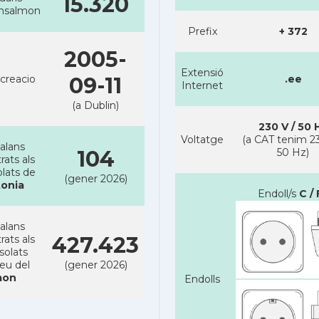
15.320
ansalmon
Prefix
+ 372
2005-
Extensió
creacio
09-11
.ee
Internet
(a Dublin)
230 V / 50 
Voltatge
(a CAT tenim 23
alans
104
50 Hz)
rats als
lats de
(gener 2026)
tonia
Endoll/s
C / 
alans
427.423
rats als
solats
reu del
(gener 2026)
on
Endolls