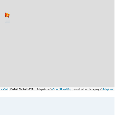
Leaflet
| CATALANSALMON :: Map data ©
OpenStreetMap
contributors, Imagery ©
Mapbox