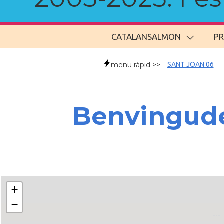
CATALANSALMON
P
menu ràpid >>
SANT JOAN 06
Benvingude
+
−
..