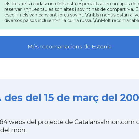
els tres xefs i cadascun d’ells està especialitzat en un tipus de c
reservar. \r\nLes taules son altes i sovint has de compartir-la
escollir i els van canviant força sovint. \r\nEls menús estan al 
diversos països incluient-hi la cuina russa. \r\nMolt recomanabl
Més recomanacions de Estonia
es del 15 de març del 20
4 webs del projecte de Catalansalmon.com qu
 del món.