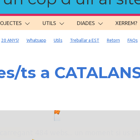
ROJECTES
UTILS
DIADES
XERREM?
20 ANYS!
Whatsapp
Utils
Treballar a EST
Retorn
FAQs
s/ts a CATALAN
. carregant 484 webs... un moment si us p