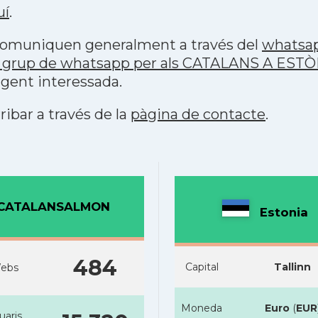
uí
.
s comuniquen generalment a través del
whatsa
p grup de whatsapp per als CATALANS A EST
 gent interessada.
ribar a través de la
pàgina de contacte
.
CATALANSALMON
Estonia
484
Capital
Tallinn
ebs
Moneda
Euro
(
EUR
uaris