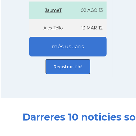
JaumeT
02 AGO 13
Alex Tello
13 MAR 12
més usuaris
Registrar-t'hi!
Darreres 10 noticies s