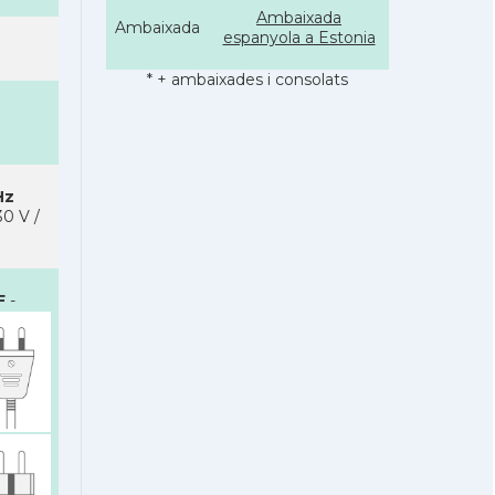
Ambaixada
Ambaixada
espanyola a Estonia
* + ambaixades i consolats
Hz
0 V /
F
-