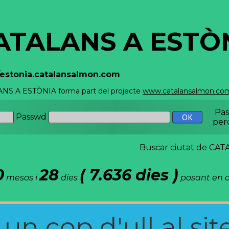
ATALANS A ESTÒ
//estonia.catalansalmon.com
NS A ESTÒNIA forma part del projecte
www.catalansalmon.co
Pa
Passwd
per
Buscar ciutat de C
0
28
( 7.636 dies )
mesos i
dies
posant en c
n cop d'ull al site