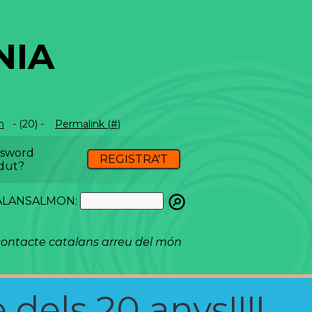
NIA
m
- (20) -
Permalink (#)
ssword
REGISTRA'T
dut?
ATALANSALMON:
ontacte catalans arreu del món
 dels 20 anys!!!!