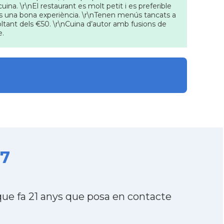
uina. \r\nEl restaurant es molt petit i es preferible
. Es una bona experiència. \r\nTenen menús tancats a
voltant dels €50. \r\nCuina d’autor amb fusions de
e.
07
e fa 21 anys que posa en contacte