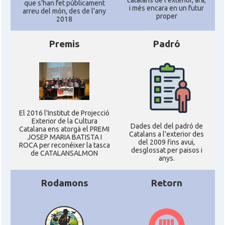
que s'han fet públicament
i més encara en un futur
arreu del món, des de l'any
proper
2018
Premis
Padró
El 2016 l'Institut de Projecció
Exterior de la Cultura
Dades del del padró de
Catalana ens atorgà el PREMI
Catalans a l'exterior des
JOSEP MARIA BATISTA I
del 2009 fins avui,
ROCA per reconéixer la tasca
desglossat per paisos i
de CATALANSALMON
anys.
Rodamons
Retorn