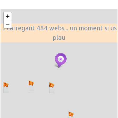
+
−
... carregant 484 webs... un moment si us
plau