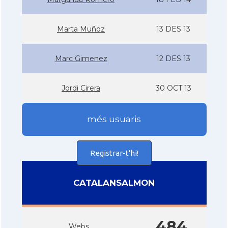
Marta Muñoz
13 DES 13
Marc Gimenez
12 DES 13
Jordi Cirera
30 OCT 13
més usuaris
Registrar-t'hi!
CATALANSALMON
484
Webs