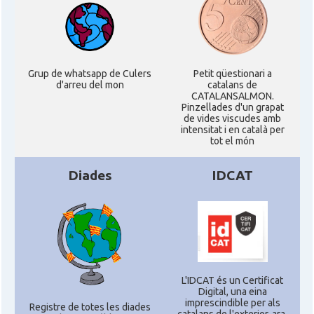
Grup de whatsapp de Culers
Petit qüestionari a
d'arreu del mon
catalans de
CATALANSALMON.
Pinzellades d'un grapat
de vides viscudes amb
intensitat i en català per
tot el món
Diades
IDCAT
L'IDCAT és un Certificat
Digital, una eina
imprescindible per als
Registre de totes les diades
catalans de l'exterior, ara,