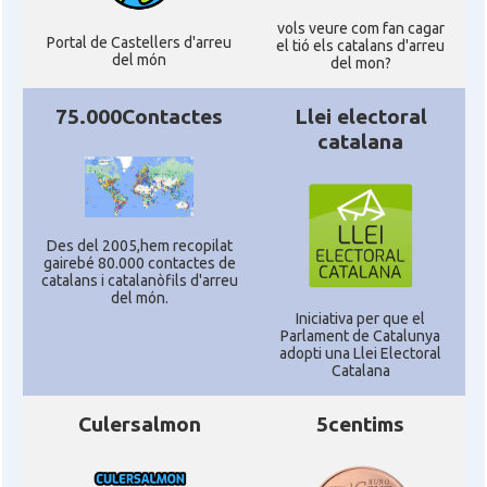
vols veure com fan cagar
Portal de Castellers d'arreu
el tió els catalans d'arreu
del món
del mon?
75.000Contactes
Llei electoral
catalana
Des del 2005,hem recopilat
gairebé 80.000 contactes de
catalans i catalanòfils d'arreu
del món.
Iniciativa per que el
Parlament de Catalunya
adopti una Llei Electoral
Catalana
Culersalmon
5centims