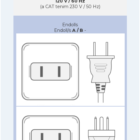
120 V / 60 Hz
(a CAT tenim 230 V / 50 Hz)
Endolls
Endoll/s
A / B
-