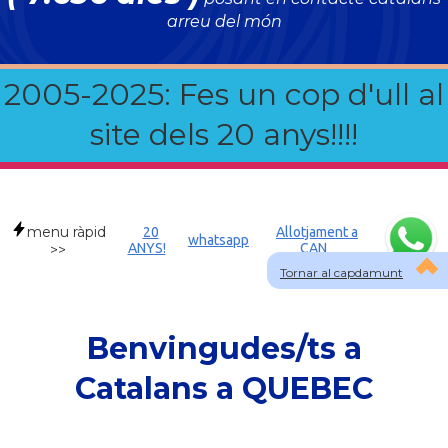
arreu del món
2005-2025: Fes un cop d'ull al
site dels 20 anys!!!!
menu ràpid
20
Allotjament a
whatsapp
ANYS!
CAN
>>
Tornar al capdamunt
Benvingudes/ts a
Catalans a QUEBEC