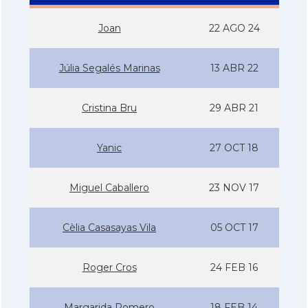
Joan
22 AGO 24
Júlia Segalés Marinas
13 ABR 22
Cristina Bru
29 ABR 21
Yanic
27 OCT 18
Miguel Caballero
23 NOV 17
Cèlia Casasayas Vila
05 OCT 17
Roger Cros
24 FEB 16
Margarida Romero
18 FEB 14