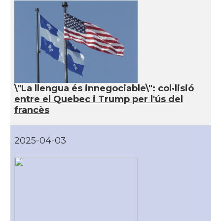
\"La llengua és innegociable\": col·lisió
entre el Quebec i Trump per l'ús del
francès
2025-04-03