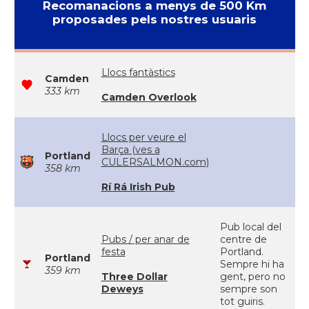
Recomanacions a menys de 500 Km
proposades pels nostres usuaris
Llocs fantàstics
Camden
333 km
Camden Overlook
Llocs per veure el
Barça (ves a
Portland
CULERSALMON.com)
358 km
Rí Rá Irish Pub
Pub local del
Pubs / per anar de
centre de
festa
Portland.
Portland
Sempre hi ha
359 km
Three Dollar
gent, pero no
Deweys
sempre son
tot guiris.