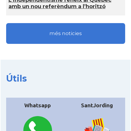
amb un nou referèndum a l’horitzó
més noticies
Útils
Whatsapp
SantJording