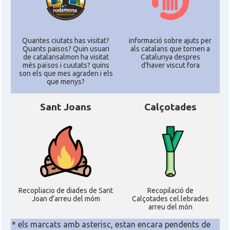
Quantes ciutats has visitat?
informació sobre ajuts per
Quants paisos? Quin usuari
als catalans que tornen a
de catalansalmon ha visitat
Catalunya despres
més països i cuutats? quins
d'haver viscut fora
son els que mes agraden i els
que menys?
Sant Joans
Calçotades
Recopliacio de diades de Sant
Recopilació de
Joan d'arreu del móm
Calçotades cel.lebrades
arreu del món
* els marcats amb asterisc, estan encara pendents de