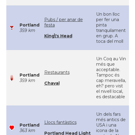
Un bon lloc
Pubs / per anar de
per fer una
Portland
festa
pinta
359 km
tranquilament
King\'s Head
en grup. A
toca del moll
Un Coq au Vin
més que
acceptable.
Restaurants
Portland
Tampoc és
359 km
cap meravella,
Chaval
eh? pero vist
el nivell local,
es destacable
Un dels fars
més antics de
Llocs fantàstics
Portland
USA i una
363 km
icona de la
Portland Head Light