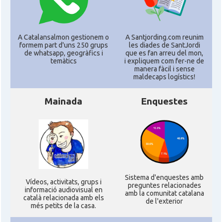
A Catalansalmon gestionem o
A Santjording.com reunim
formem part d'uns 250 grups
les diades de SantJordi
de whatsapp, geogràfics i
que es fan arreu del mon,
temàtics
i expliquem com fer-ne de
manera fàcil i sense
maldecaps logí­stics!
Mainada
Enquestes
Sistema d'enquestes amb
Ví­deos, activitats, grups i
preguntes relacionades
informació audiovisual en
amb la comunitat catalana
català relacionada amb els
de l'exterior
més petits de la casa.