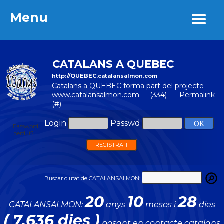
Menu
Menu
CATALANS A QUEBEC
http://QUEBEC.catalansalmon.com
Catalans a QUEBEC forma part del projecte
www.catalansalmon.com
- (334) -
Permalink
(#)
Login
Passwd
Password
perdut?
REGISTRA'T
Buscar ciutat de CATALANSALMON:
20
10
28
CATALANSALMON:
anys
mesos i
dies
( 7.636 dies )
posant en contacte catalans