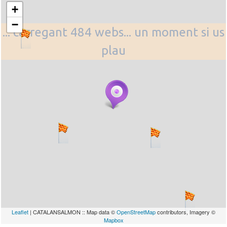
+
−
... carregant 484 webs... un moment si us
plau
Leaflet
| CATALANSALMON :: Map data ©
OpenStreetMap
contributors, Imagery ©
Mapbox