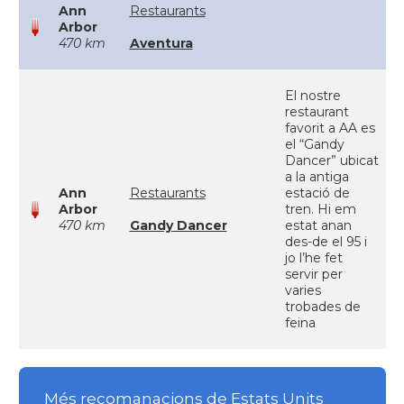
Ann
Restaurants
Arbor
470 km
Aventura
El nostre
restaurant
favorit a AA es
el “Gandy
Dancer” ubicat
a la antiga
Ann
Restaurants
estació de
Arbor
tren. Hi em
470 km
Gandy Dancer
estat anan
des-de el 95 i
jo l’he fet
servir per
varies
trobades de
feina
Més recomanacions de Estats Units