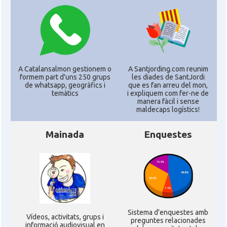
CAMON
Catalans a WISCONSIN
CAMON
Catalans a WYOMING
A Catalansalmon gestionem o
A Santjording.com reunim
formem part d'uns 250 grups
les diades de SantJordi
de whatsapp, geogràfics i
que es fan arreu del mon,
American Institute for Catalan
Casal
temàtics
i expliquem com fer-ne de
Studies (AICS)
manera fàcil i sense
maldecaps logí­stics!
Casal
Casal Català de Minnesota
Mainada
Enquestes
Casal
Casal Català del Nord de Califòrnia
Casal dels Països Catalans a
Casal
Califòrnia
Sistema d'enquestes amb
Ví­deos, activitats, grups i
preguntes relacionades
Casal
Catalan Institute of America
informació audiovisual en