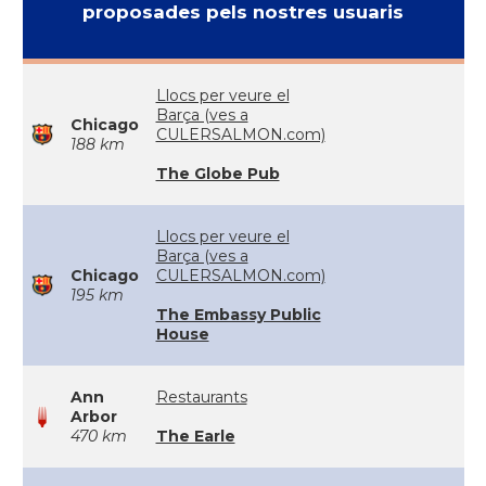
proposades pels nostres usuaris
Llocs per veure el
Barça (ves a
Chicago
CULERSALMON.com)
188 km
The Globe Pub
Llocs per veure el
Barça (ves a
Chicago
CULERSALMON.com)
195 km
The Embassy Public
House
Ann
Restaurants
Arbor
470 km
The Earle