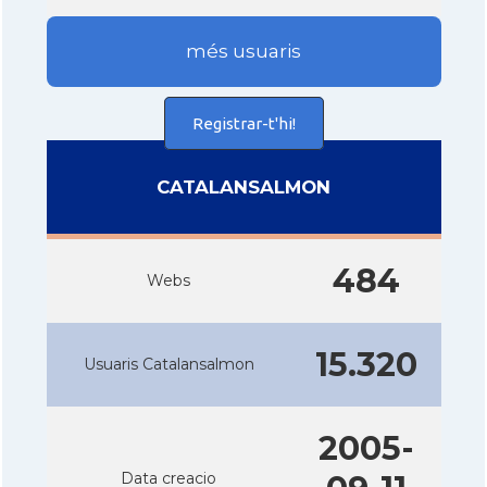
més usuaris
Registrar-t'hi!
CATALANSALMON
484
Webs
15.320
Usuaris Catalansalmon
2005-
Data creacio