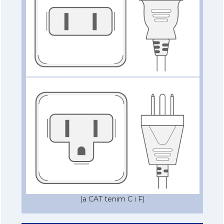
(a CAT tenim C i F)