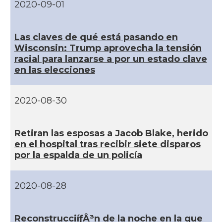
2020-09-01
CAMON
Catalans a NEBRASKA
Las claves de qué está pasando en
CAMON
Catalans a NEW MEXICO
Wisconsin: Trump aprovecha la tensión
racial para lanzarse a por un estado clave
en las elecciones
CAMON
Catalans a New Orleans
2020-08-30
CAMON
CATALANS A NEW YORK
CAMON
Catalans a OKLAHOMA
Retiran las esposas a Jacob Blake, herido
en el hospital tras recibir siete disparos
por la espalda de un policí­a
CAMON
Catalans a ORLANDO
2020-08-28
Catalans a Philadelphia,
CAMON
Pennsylvania, USA
ReconstrucciíƒÂ³n de la noche en la que