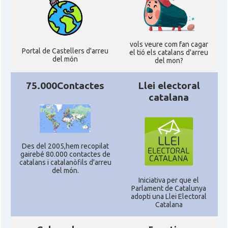
Delegació del Govern als Estats
Delegació
Units i Canadà (New York)
vols veure com fan cagar
Delegació del Govern als Estats
Portal de Castellers d'arreu
el tió els catalans d'arreu
Delegació
del món
Units i Canadà (Washington)
del mon?
75.000Contactes
Llei electoral
Consolat
Consolat general a Boston
catalana
Consolat
Consolat general a Chicago
Des del 2005,hem recopilat
Consolat
Consolat general a Houston
gairebé 80.000 contactes de
catalans i catalanòfils d'arreu
del món.
Consolat
Consolat general a Los Angeles
Iniciativa per que el
Parlament de Catalunya
adopti una Llei Electoral
Catalana
Consolat
Consolat general a Miami