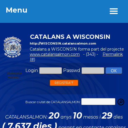
Menu
Menu
CATALANS A WISCONSIN
http://WISCONSIN.catalansalmon.com
Catalans a WISCONSIN forma part del projecte
www.catalansalmon.com
- (343) -
Permalink
(#)
Login
Passwd
Password
perdut?
REGISTRA'T
Buscar ciutat de CATALANSALMON:
20
10
29
CATALANSALMON:
anys
mesos i
dies
( 7.637 dies )
posant en contacte catalans