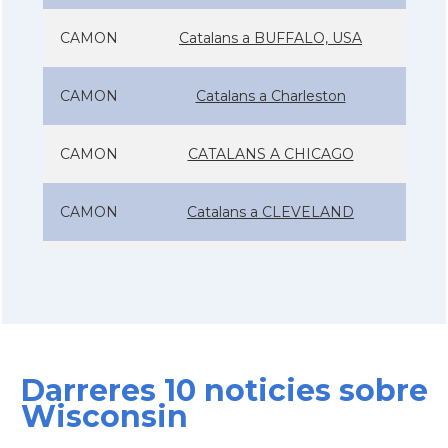
CAMON
Catalans a BUFFALO, USA
CAMON
Catalans a Charleston
CAMON
CATALANS A CHICAGO
CAMON
Catalans a CLEVELAND
CAMON
Catalans a COLORADO
CAMON
Catalans a COLUMBUS
Darreres 10 noticies sobre
CAMON
Catalans a CONNECTICUT
Wisconsin
CAMON
Catalans a DALLAS