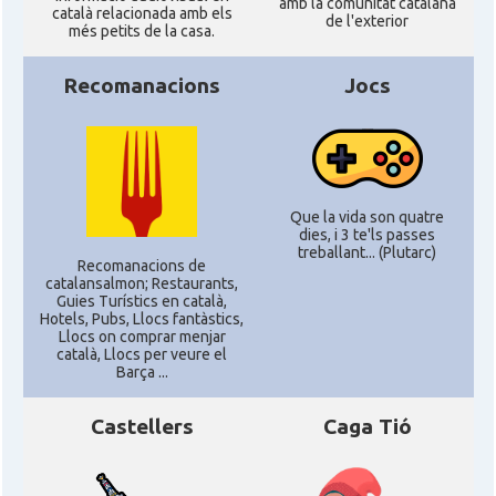
amb la comunitat catalana
català relacionada amb els
de l'exterior
més petits de la casa.
Casal
Fundació Paulí Bellet
Recomanacions
Jocs
North American Catalan Society
Casal
(NACS)
Acció
ACCIÓ a Austin
Que la vida son quatre
dies, i 3 te'ls passes
treballant... (Plutarc)
Acció
Acció a New York
Recomanacions de
catalansalmon; Restaurants,
Guies Turístics en català,
Hotels, Pubs, Llocs fantàstics,
Acció
ACCIÓ a Silicon Valley
Llocs on comprar menjar
català, Llocs per veure el
Barça ...
Acció
Acció a Washington DC
Castellers
Caga Tió
Acció
ACCIÓ Miami