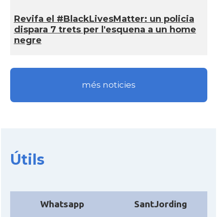
CAMON
Catalans a Sarasota, Florida, USA
Revifa el #BlackLivesMatter: un policia
dispara 7 trets per l'esquena a un home
CAMON
Catalans a SEATTLE
negre
Catalans a Silicon Valley (San Jose),
CAMON
California, USA
més noticies
CAMON
Catalans a TAMPA
CAMON
Catalans a TENNESSEE
Útils
CAMON
Catalans a UTAH
CAMON
Catalans a VIRGINIA
Whatsapp
SantJording
CAMON
Catalans a WASHINGTON DC