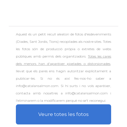
Aquest és un petit recull aleatori de
fotos d'esdeveniments
(Diades, Sant Jordis, Tions) recopilades als nostre sites. Totes
les fotos són de producció pròpia o extretes de webs
públiques amb permís dels organitzadors.
Totes les cares
dels menors han d'aparèixer pixelades o distorsionades
,
llevat que els pares ens hagin autoritzar explícitament a
publicar-les. Si no és així fes-nos-ho saber a
info@catalansalmon.com. Si hi surts i no vols aparèixer,
contacta amb nosaltres a info@catalansalmon.com i
l'eliminarem o la modificarem perquè no se't reconegui.
Veure totes les fotos