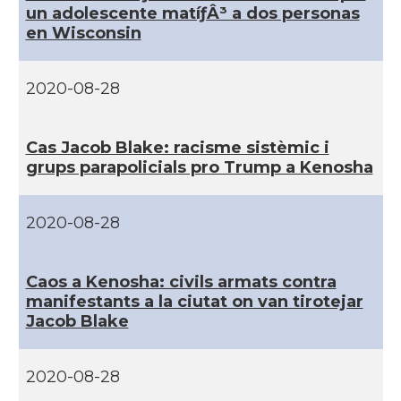
CAMON
Catalans a PHOENIX
un adolescente matíƒÂ³ a dos personas
en Wisconsin
CAMON
Catalans a Portland (OR)
2020-08-28
CAMON
Catalans a PROVIDENCE
Cas Jacob Blake: racisme sistèmic i
CAMON
Catalans a RENO
grups parapolicials pro Trump a Kenosha
CAMON
Catalans a SAINT LOUIS
2020-08-28
CAMON
Catalans a San Antonio - Texas
Caos a Kenosha: civils armats contra
manifestants a la ciutat on van tirotejar
CAMON
Catalans a San Diego
Jacob Blake
CAMON
Catalans a SAN FRANCISCO
2020-08-28