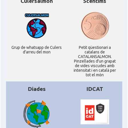
Culersalmon
5centims
Consolat
Consolat general a New York City
Consolat
Consolat general a San Francisco
Consolat
Consolat general a Washington
Grup de whatsapp de Culers
Petit qüestionari a
d'arreu del mon
catalans de
Ambaixada espanyola a Estats Units
CATALANSALMON.
Ambaixada
d'Amèrica
Pinzellades d'un grapat
de vides viscudes amb
intensitat i en català per
* + ambaixades i consolats
tot el món
Diades
IDCAT