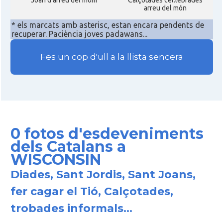
Joan d'arreu del móm
Calçotades cel.lebrades
arreu del món
* els marcats amb asterisc, estan encara pendents de
recuperar. Paciència joves padawans...
Fes un cop d'ull a la llista sencera
0 fotos d'esdeveniments
dels Catalans a
WISCONSIN
Diades, Sant Jordis, Sant Joans,
fer cagar el Tió, Calçotades,
trobades informals...