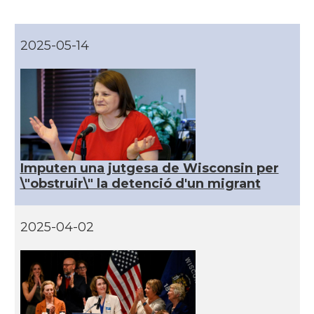
CAMON
Catalans a DAVIS
2025-05-14
CAMON
Catalans a DETROIT
CAMON
Catalans a DURHAM, NC
CAMON
Catalans a Hawaii
Imputen una jutgesa de Wisconsin per
\"obstruir\" la detenció d'un migrant
CAMON
Catalans a Houston - Texas
2025-04-02
CAMON
Catalans a INDIANA
CAMON
Catalans a IOWA