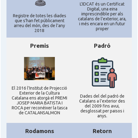
L'IDCAT és un Certificat
Digital, una eina
imprescindible per als
Registre de totes les diades
catalans de l'exterior, ara,
que s'han fet públicament
i més encara en un futur
arreu del món, des de l'any
proper
2018
Premis
Padró
El 2016 l'Institut de Projecció
Exterior de la Cultura
Dades del del padró de
Catalana ens atorgà el PREMI
Catalans a l'exterior des
JOSEP MARIA BATISTA I
del 2009 fins avui,
ROCA per reconéixer la tasca
desglossat per paisos i
de CATALANSALMON
anys.
Rodamons
Retorn