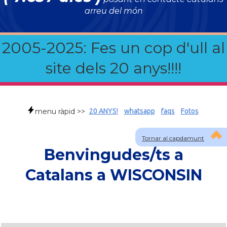
arreu del món
2005-2025: Fes un cop d'ull al
site dels 20 anys!!!!
menu ràpid >>
20 ANYS!
whatsapp
faqs
Fotos
Tornar al capdamunt
Benvingudes/ts a
Catalans a WISCONSIN