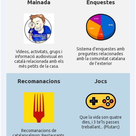
Mainada
Enquestes
Acció
Acció a Washington DC
Acció
ACCIÓ Miami
Delegació del Govern als Estats
Delegació
Sistema d'enquestes amb
Units i Canadà (New York)
Ví­deos, activitats, grups i
preguntes relacionades
informació audiovisual en
amb la comunitat catalana
català relacionada amb els
de l'exterior
més petits de la casa.
Delegació del Govern als Estats
Delegació
Units i Canadà (Washington)
Recomanacions
Jocs
Consolat
Consolat general a Boston
Consolat
Consolat general a Chicago
Que la vida son quatre
dies, i 3 te'ls passes
Consolat
Consolat general a Houston
treballant... (Plutarc)
Recomanacions de
catalansalmon; Restaurants,