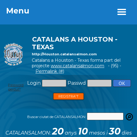
Menu
Menu
CATALANS A HOUSTON -
TEXAS
http://Houston.catalansalmon.com
Catalans a Houston - Texas forma part del
projecte
www.catalansalmon.com
- (95) -
Permalink (#)
Login
Passwd
Password
perdut?
REGISTRA'T
Buscar ciutat de CATALANSALMON:
20
10
30
CATALANSALMON:
anys
mesos i
dies