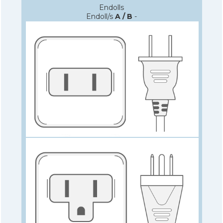
Endolls
Endoll/s
A / B
-