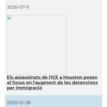
CAMON
Catalans a INDIANA
2026-07-11
CAMON
Catalans a IOWA
CAMON
Catalans a IRVINE
CAMON
Catalans a Jacksonville
CAMON
Catalans a Kentucky
CAMON
Catalans a Las Vegas
Els assassinats de l'ICE a Houston posen
el focus en l'augment de les detencions
CAMON
Catalans a Los Angeles
per immigració
CAMON
Catalans a Maine, USA
2025-10-28