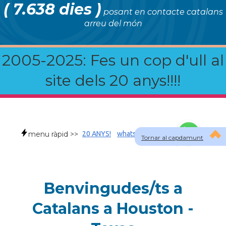
( 7.638 dies )
posant en contacte catalans
arreu del món
2005-2025: Fes un cop d'ull al
site dels 20 anys!!!!
menu ràpid >>
20 ANYS!
whatsapp
faqs
Tornar al capdamunt
Benvingudes/ts a
Catalans a Houston -