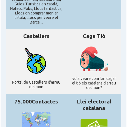
Guies Turístics en català,
Consolat
Consolat general a Los Angeles
Hotels, Pubs, Llocs fantàstics,
Llocs on comprar menjar
català, Llocs per veure el
Barça ...
Consolat
Consolat general a Miami
Castellers
Caga Tió
Consolat
Consolat general a New York City
Consolat
Consolat general a San Francisco
Consolat
Consolat general a Washington
vols veure com fan cagar
Portal de Castellers d'arreu
el tió els catalans d'arreu
del món
del mon?
Ambaixada espanyola a Estats Units
Ambaixada
d'Amèrica
75.000Contactes
Llei electoral
* + ambaixades i consolats
catalana