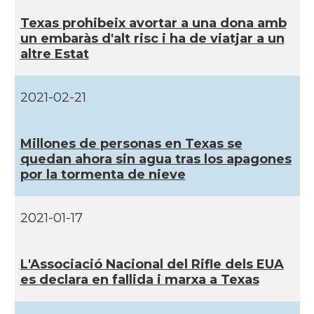
CAMON
Catalans a San Diego
Texas prohibeix avortar a una dona amb
un embaràs d'alt risc i ha de viatjar a un
altre Estat
CAMON
Catalans a SAN FRANCISCO
2021-02-21
CAMON
Catalans a Sarasota, Florida, USA
CAMON
Catalans a SEATTLE
Millones de personas en Texas se
quedan ahora sin agua tras los apagones
por la tormenta de nieve
Catalans a Silicon Valley (San Jose),
CAMON
California, USA
2021-01-17
CAMON
Catalans a TAMPA
L'Associació Nacional del Rifle dels EUA
CAMON
Catalans a TENNESSEE
es declara en fallida i marxa a Texas