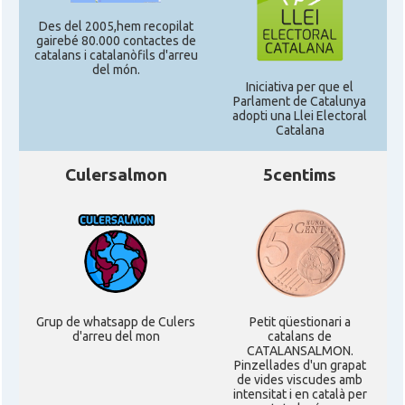
Des del 2005,hem recopilat
gairebé 80.000 contactes de
catalans i catalanòfils d'arreu
del món.
Iniciativa per que el
Parlament de Catalunya
adopti una Llei Electoral
Catalana
Culersalmon
5centims
Grup de whatsapp de Culers
Petit qüestionari a
d'arreu del mon
catalans de
CATALANSALMON.
Pinzellades d'un grapat
de vides viscudes amb
intensitat i en català per