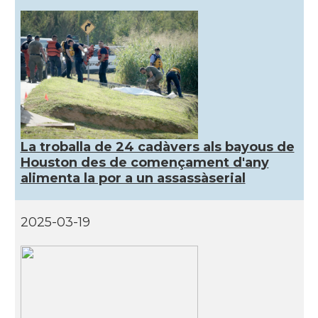
CAMON
Catalans a MIAMI
CAMON
Catalans a MINNESOTA
CAMON
Catalans a NEBRASKA
La troballa de 24 cadàvers als bayous de
CAMON
Catalans a NEW MEXICO
Houston des de començament d'any
alimenta la por a un assassàserial
CAMON
Catalans a New Orleans
2025-03-19
CAMON
CATALANS A NEW YORK
CAMON
Catalans a OKLAHOMA
CAMON
Catalans a ORLANDO