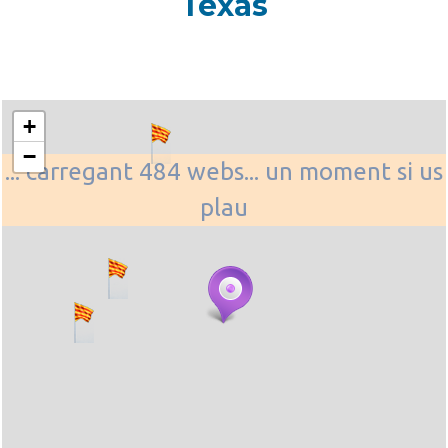
Texas
+
−
... carregant 484 webs... un moment si us
plau