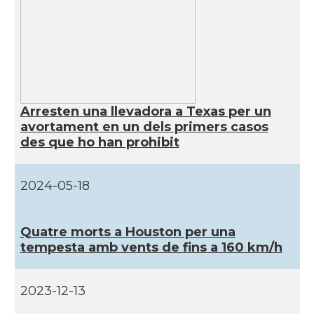
Catalans a Philadelphia,
CAMON
Pennsylvania, USA
CAMON
Catalans a PHOENIX
Arresten una llevadora a Texas per un
avortament en un dels primers casos
CAMON
Catalans a Portland (OR)
des que ho han prohibit
CAMON
Catalans a PROVIDENCE
2024-05-18
CAMON
Catalans a RENO
Quatre morts a Houston per una
tempesta amb vents de fins a 160 km/h
CAMON
Catalans a SAINT LOUIS
2023-12-13
CAMON
Catalans a San Antonio - Texas