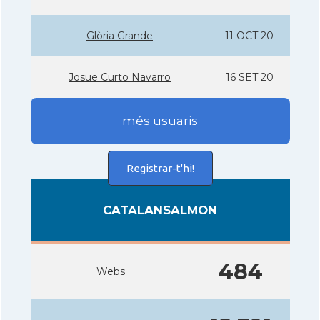
Glòria Grande
11 OCT 20
Josue Curto Navarro
16 SET 20
més usuaris
Registrar-t'hi!
CATALANSALMON
484
Webs