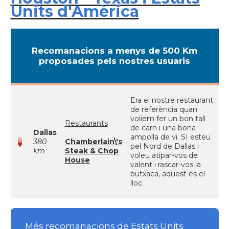
Units d'Amèrica
Recomanacions a menys de 500 Km
proposades pels nostres usuaris
Era el nostre restaurant
de referència quan
voliem fer un bon tall
Restaurants
de carn i una bona
Dallas
ampolla de vi. SI esteu
380
Chamberlain\'s
pel Nord de Dallas i
km
Steak & Chop
voleu atipar-vos de
House
valent i rascar-vos la
butxaca, aquest és el
lloc
Més recomanacions de Estats Units