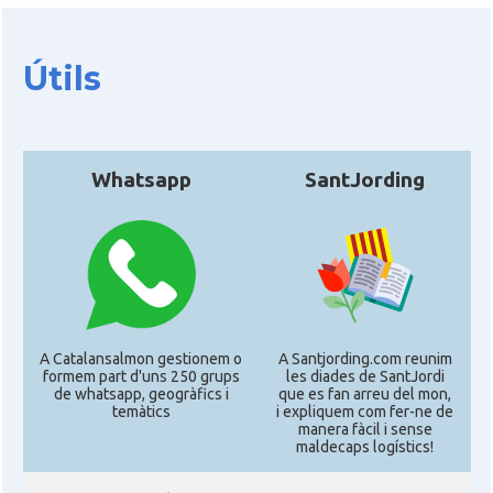
Casal dels Països Catalans a
Casal
Califòrnia
Útils
Casal
Catalan Institute of America
Whatsapp
SantJording
Casal
Fundació Paulí Bellet
North American Catalan Society
Casal
(NACS)
Acció
ACCIÓ a Austin
A Catalansalmon gestionem o
A Santjording.com reunim
formem part d'uns 250 grups
les diades de SantJordi
de whatsapp, geogràfics i
que es fan arreu del mon,
Acció
Acció a New York
temàtics
i expliquem com fer-ne de
manera fàcil i sense
maldecaps logí­stics!
Acció
ACCIÓ a Silicon Valley