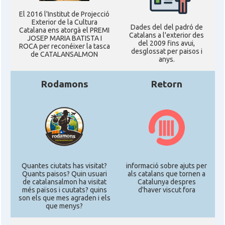
El 2016 l'Institut de Projecció
Exterior de la Cultura
Dades del del padró de
Catalana ens atorgà el PREMI
Catalans a l'exterior des
JOSEP MARIA BATISTA I
del 2009 fins avui,
ROCA per reconéixer la tasca
desglossat per paisos i
de CATALANSALMON
anys.
Rodamons
Retorn
Quantes ciutats has visitat?
informació sobre ajuts per
Quants paisos? Quin usuari
als catalans que tornen a
de catalansalmon ha visitat
Catalunya despres
més països i cuutats? quins
d'haver viscut fora
son els que mes agraden i els
que menys?