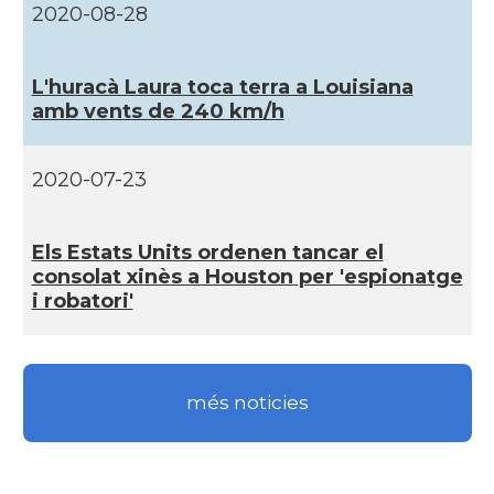
CAMON
Catalans a UTAH
2020-08-28
CAMON
Catalans a VIRGINIA
L'huracà Laura toca terra a Louisiana
amb vents de 240 km/h
CAMON
Catalans a WASHINGTON DC
2020-07-23
CAMON
Catalans a WISCONSIN
Els Estats Units ordenen tancar el
CAMON
Catalans a WYOMING
consolat xinès a Houston per 'espionatge
i robatori'
American Institute for Catalan
Casal
Studies (AICS)
més noticies
Casal
Casal Català de Minnesota
Casal
Casal Català del Nord de Califòrnia