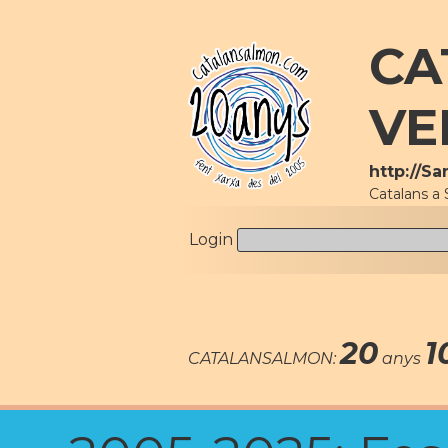
CA
VE
http://S
Catalans a 
Login
20
1
CATALANSALMON:
anys