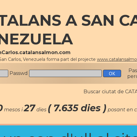
TALANS A SAN C
NEZUELA
anCarlos.catalansalmon.com
San Carlos, Venezuela forma part del projecte
www.catalansalm
Pa
Passwd
per
Buscar ciutat de C
0
27
( 7.635 dies )
mesos i
dies
posant en c