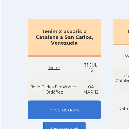
tenim 2 usuaris a
Catalans a San Carlos,
Venezuela
W
31 JUL
Victor
13
Us
Catal
Joan Carles Fernández-
04
Ordóñez
MAR 12
Data 
més usuaris
Registrar-t'hi!