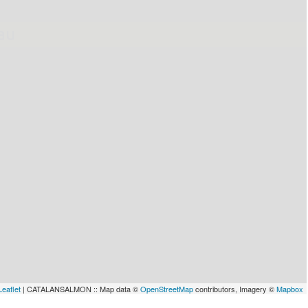
lau
Leaflet
| CATALANSALMON :: Map data ©
OpenStreetMap
contributors, Imagery ©
Mapbox