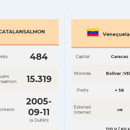
CATALANSALMON
Veneçuela
484
ebs
Capital
Caracas
Moneda
Bolivar
(
VE
uaris
15.319
ansalmon
Prefix
+ 58
2005-
Extensió
creacio
09-11
.ve
Internet
(a Dublin)
120 V / 60 