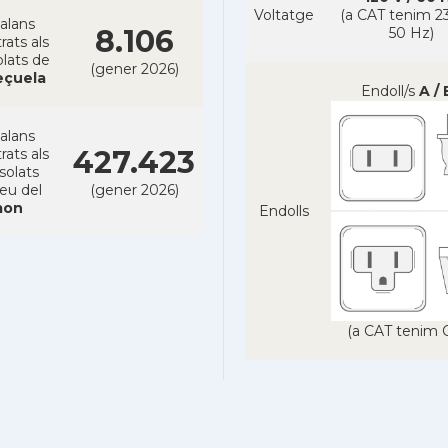
Voltatge
(a CAT tenim 23
alans
8.106
50 Hz)
rats als
lats de
(gener 2026)
eçuela
Endoll/s
A / 
alans
427.423
rats als
solats
reu del
(gener 2026)
on
Endolls
(a CAT tenim C