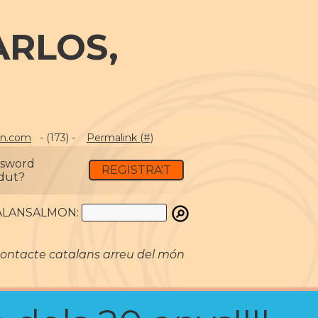
ARLOS,
on.com
- (173) -
Permalink (#)
ssword
REGISTRA'T
dut?
ATALANSALMON:
ontacte catalans arreu del món