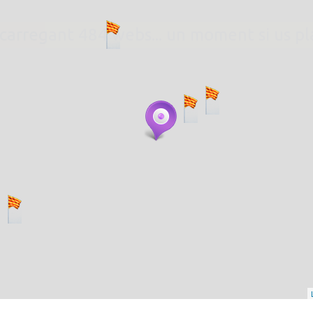
. carregant 484 webs... un moment si us p