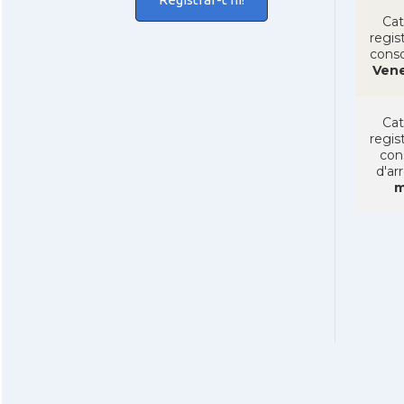
Cat
regist
conso
Ven
Cat
regist
con
d'ar
m