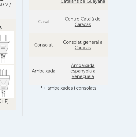
Catalans de Guayana
0 V /
Centre Català de
Casal
Caracas
B
-
Consolat general a
Consolat
Caracas
Ambaixada
Ambaixada
espanyola a
Veneçuela
* + ambaixades i consolats
 i F)