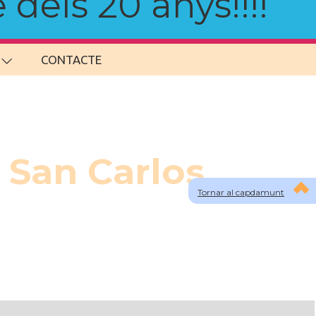
 dels 20 anys!!!!
CONTACTE
 San Carlos,
Tornar al capdamunt