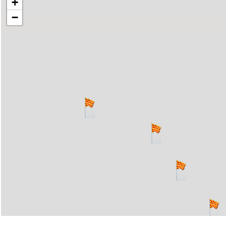
+
−
..