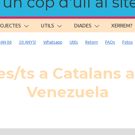
n cop d'ull al site
ROJECTES
UTILS
DIADES
XERREM?
AN 06
20 ANYS!
Whatsapp
Utils
Retorn
FAQs
Fotos
/ts a Catalans a
Venezuela