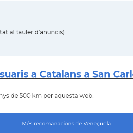
at al tauler d'anuncis)
aris a Catalans a San Carl
nys de 500 km per aquesta web.
Més recomanacions de Veneçuela