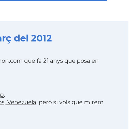
rç del 2012
lmon.com que fa 21 anys que posa en
pp
.
os, Venezuela
, però si vols que mirem