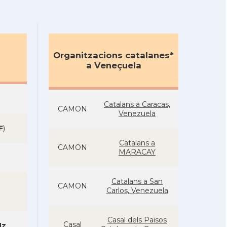
Organitzacions catalanes*
a Veneçuela
Catalans a Caracas,
CAMON
Venezuela
F
)
Catalans a
CAMON
MARACAY
Catalans a San
CAMON
Carlos, Venezuela
Casal dels Països
Casal
Hz