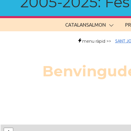
2005-2025: Fes u
CATALANSALMON
P
menu ràpid >>
SANT JO
Benvingudes