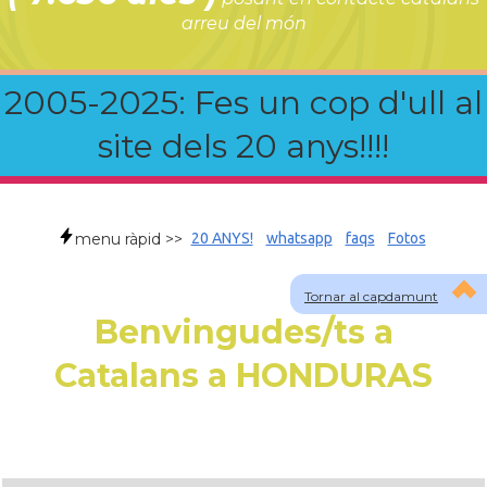
arreu del món
2005-2025: Fes un cop d'ull al
site dels 20 anys!!!!
menu ràpid >>
20 ANYS!
whatsapp
faqs
Fotos
Tornar al capdamunt
Benvingudes/ts a
Catalans a HONDURAS