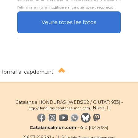
l'eliminarem o la modificarem perquè no se't reconegui.
Veure totes les fotos
.
Tornar al capdemunt
Catalans a HONDURAS (WEB:202 / CIUTAT: 933) -
[Nseg: 1]
http://Honduras.catalansalmon.com
Catalansalmon.com
-
4
.0 [
02·2025
]
216.73.216.241 - [ US ] -
info@catalansalmon.com