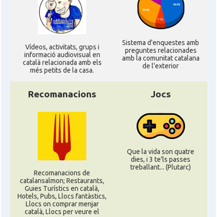
Sistema d'enquestes amb
Ví­deos, activitats, grups i
preguntes relacionades
informació audiovisual en
amb la comunitat catalana
català relacionada amb els
de l'exterior
més petits de la casa.
Recomanacions
Jocs
Que la vida son quatre
dies, i 3 te'ls passes
treballant... (Plutarc)
Recomanacions de
catalansalmon; Restaurants,
Guies Turístics en català,
Hotels, Pubs, Llocs fantàstics,
Llocs on comprar menjar
català, Llocs per veure el