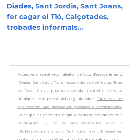
Diades, Sant Jordis, Sant Joans,
fer cagar el Tió, Calçotades,
trobades informals...
Aquest és un petit recull aleatori de
fotos d'esdeveniments
(Diades, Sant Jordis, Tions) recopilades als nostre sites. Totes
les fotos són de producció pròpia o extretes de webs
públiques amb permís dels organitzadors.
Totes les cares
dels menors han d'aparèixer pixelades o distorsionades
,
llevat que els pares ens hagin autoritzar explícitament a
publicar-les. Si no és així fes-nos-ho saber a
info@catalansalmon.com. Si hi surts i no vols aparèixer,
contacta amb nosaltres a info@catalansalmon.com i