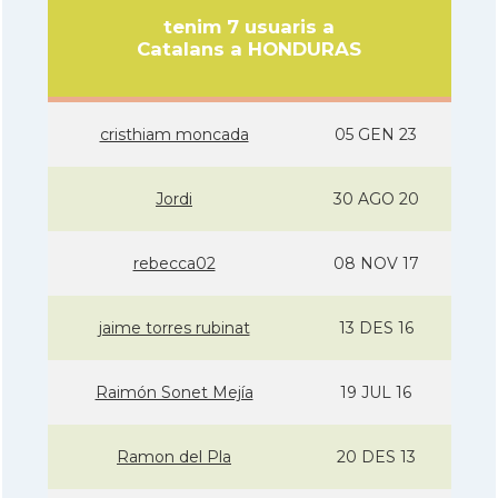
tenim 7 usuaris a
Catalans a HONDURAS
cristhiam moncada
05 GEN 23
Jordi
30 AGO 20
rebecca02
08 NOV 17
jaime torres rubinat
13 DES 16
Raimón Sonet Mejí­a
19 JUL 16
Ramon del Pla
20 DES 13