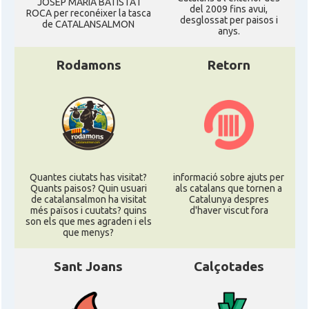
JOSEP MARIA BATISTA I
del 2009 fins avui,
ROCA per reconéixer la tasca
desglossat per paisos i
de CATALANSALMON
anys.
Rodamons
Retorn
Quantes ciutats has visitat?
informació sobre ajuts per
Quants paisos? Quin usuari
als catalans que tornen a
de catalansalmon ha visitat
Catalunya despres
més països i cuutats? quins
d'haver viscut fora
son els que mes agraden i els
que menys?
Sant Joans
Calçotades