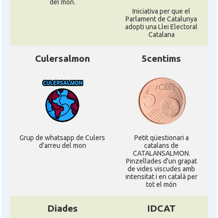
del món.
Iniciativa per que el
Parlament de Catalunya
adopti una Llei Electoral
Catalana
Culersalmon
5centims
Grup de whatsapp de Culers
Petit qüestionari a
d'arreu del mon
catalans de
CATALANSALMON.
Pinzellades d'un grapat
de vides viscudes amb
intensitat i en català per
tot el món
Diades
IDCAT