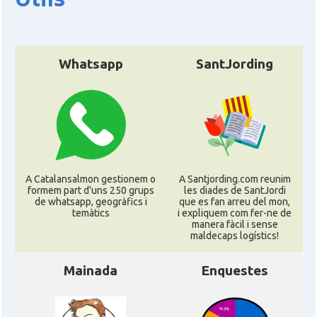
Whatsapp
SantJording
A Catalansalmon gestionem o
A Santjording.com reunim
formem part d'uns 250 grups
les diades de SantJordi
de whatsapp, geogràfics i
que es fan arreu del mon,
temàtics
i expliquem com fer-ne de
manera fàcil i sense
maldecaps logí­stics!
Mainada
Enquestes