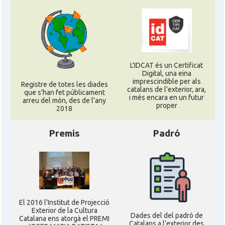
L'IDCAT és un Certificat
Digital, una eina
imprescindible per als
Registre de totes les diades
catalans de l'exterior, ara,
que s'han fet públicament
i més encara en un futur
arreu del món, des de l'any
proper
2018
Premis
Padró
El 2016 l'Institut de Projecció
Exterior de la Cultura
Dades del del padró de
Catalana ens atorgà el PREMI
Catalans a l'exterior des