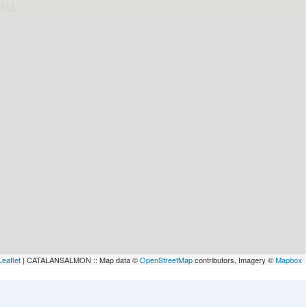
lau
Leaflet
| CATALANSALMON :: Map data ©
OpenStreetMap
contributors, Imagery ©
Mapbox