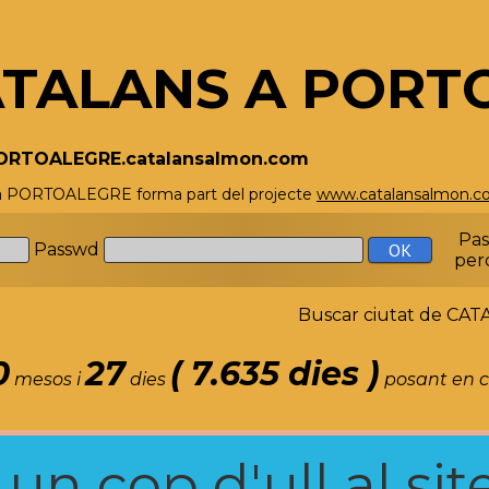
TALANS A PORT
PORTOALEGRE.catalansalmon.com
 a PORTOALEGRE forma part del projecte
www.catalansalmon.
Pa
Passwd
per
Buscar ciutat de C
0
27
( 7.635 dies )
mesos i
dies
posant en c
n cop d'ull al site