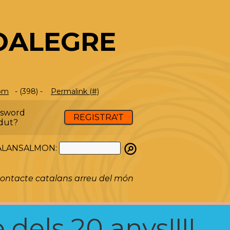
OALEGRE
com
- (398) -
Permalink (#)
ssword
REGISTRA'T
dut?
ATALANSALMON:
ontacte catalans arreu del món
 dels 20 anys!!!!