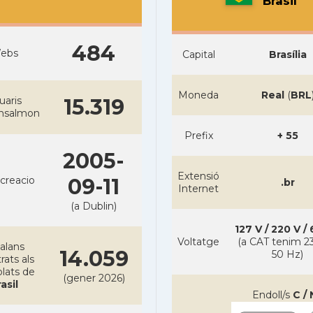
Brasil
484
ebs
Capital
Brasília
Moneda
Real
(
BRL
uaris
15.319
ansalmon
Prefix
+ 55
2005-
Extensió
creacio
09-11
.br
Internet
(a Dublin)
127 V / 220 V /
Voltatge
(a CAT tenim 23
alans
14.059
50 Hz)
rats als
lats de
(gener 2026)
asil
Endoll/s
C / 