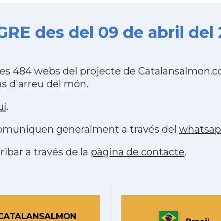
E des del 09 de abril del 
s 484 webs del projecte de Catalansalmon.co
s d'arreu del món.
uí
.
 comuniquen generalment a través del
whatsa
ribar a través de la
pàgina de contacte
.
CATALANSALMON