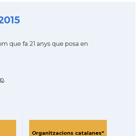
2015
m que fa 21 anys que posa en
pp
.
Organitzacions catalanes*