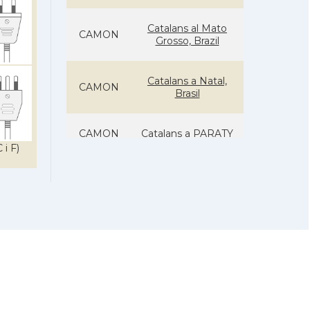
Catalans al Mato
CAMON
Grosso, Brazil
Catalans a Natal,
CAMON
Brasil
CAMON
Catalans a PARATY
 i F)
Catalans a
CAMON
PORTOALEGRE
CAMON
Catalans a RECIFE
Catalans a RIO DE
CAMON
JANEIRO