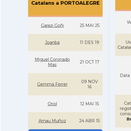
Catalans a PORTOALEGRE
W
Garazi Goñi
25 MAI 25
Us
Joanba
11 DES 19
Catal
Miguel Coronado
21 OCT 17
Mas
Data 
09 NOV
Gemma Ferrer
16
Cat
Oriol
12 MAI 15
regist
conso
Br
Arnau Muñoz
24 ABR 15