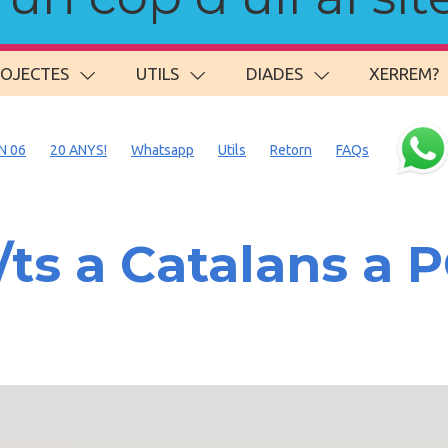
ROJECTES
UTILS
DIADES
XERREM?
N 06
20 ANYS!
Whatsapp
Utils
Retorn
FAQs
/ts a Catalans a