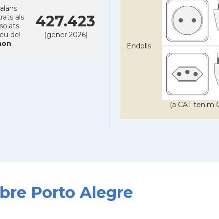
alans
427.423
rats als
solats
reu del
(gener 2026)
on
Endolls
(a CAT tenim C
obre Porto Alegre