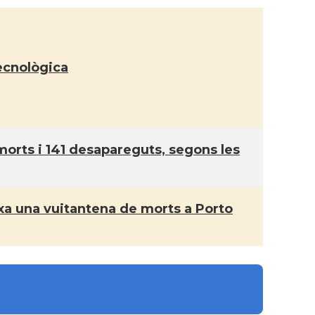
Catalans a Salvador
CAMON
de Bahia
Catalans a São
tecnològica
CAMON
Lourenço
CATALANS A SAO
CAMON
PAULO
morts i 141 desapareguts, segons les
Associação Cultural
Casal
Catalonia
eixa una vuitantena de morts a Porto
Instituto Brasileiro
Casal
de Filosofia e Ciência
"Raimundo Lúlio\"
Oficina Exterior de
Acció
Catalunya a São
Paulo