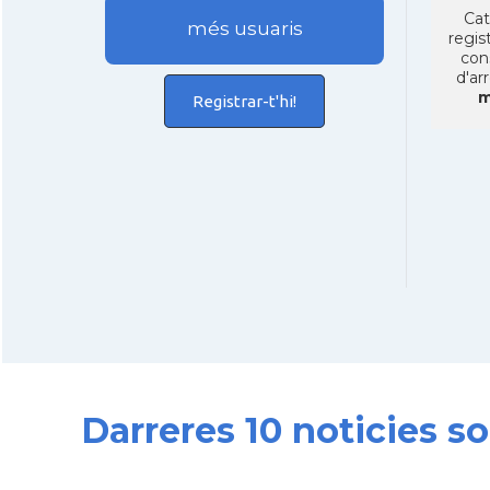
Cat
més usuaris
regist
con
d'ar
m
Registrar-t'hi!
Darreres 10 noticies s