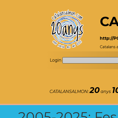
CA
http://
Catalans
Login
20
1
CATALANSALMON:
anys
2005-2025: Fes u