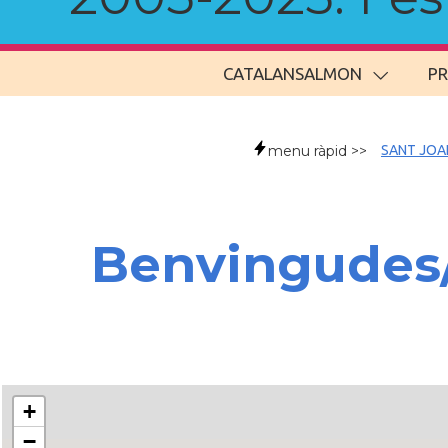
CATALANSALMON
P
menu ràpid >>
SANT JOA
Benvingudes
+
−