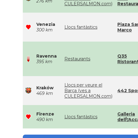
276 km
CULERSALMON.com)
Restaur
Venezia
Piaza Sa
Llocs fantàstics
300 km
Marco
Ravenna
Q35
Restaurants
395 km
Ristoran
Llocs per veure el
Kraków
Barça (ves a
442 Spo
469 km
CULERSALMON.com)
Firenze
Galleria
Llocs fantàstics
490 km
dell\'Ac