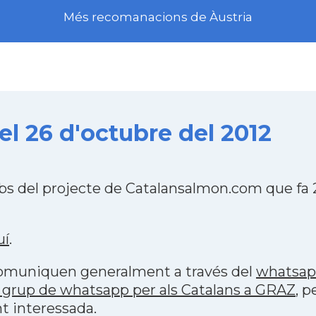
Més recomanacions de Àustria
l 26 d'octubre del 2012
bs del projecte de Catalansalmon.com que fa 
uí
.
 comuniquen generalment a través del
whatsa
 grup de whatsapp per als Catalans a GRAZ
, p
t interessada.