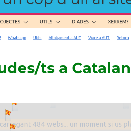
ROJECTES
UTILS
DIADES
XERREM?
!
Whatsapp
Utils
Allotjament a AUT
Viure a AUT
Retorn
des/ts a Catala
. carregant 484 webs... un moment si us p