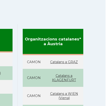
Organitzacions catalanes*
a Àustria
CAMON
Catalans a GRAZ
)
Catalans a
CAMON
KLAGENFURT
Catalans a WIEN
CAMON
(Viena)