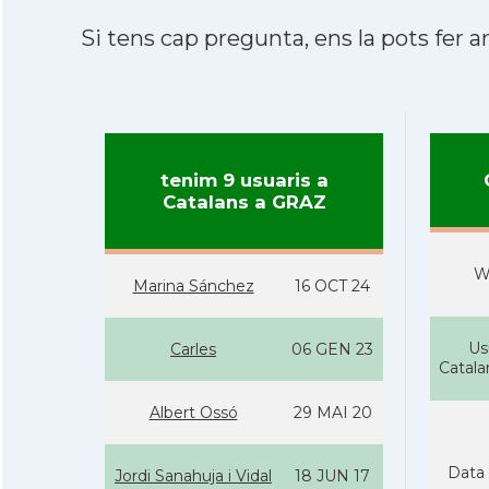
Si tens cap pregunta, ens la pots fer ar
tenim 9 usuaris a
Catalans a GRAZ
W
Marina Sánchez
16 OCT 24
Us
Carles
06 GEN 23
Catal
Albert Ossó
29 MAI 20
Data 
Jordi Sanahuja i Vidal
18 JUN 17