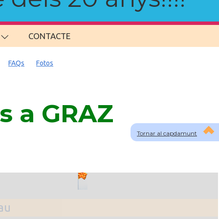
CONTACTE
FAQs
Fotos
ns a GRAZ
Tornar al capdamunt
lau