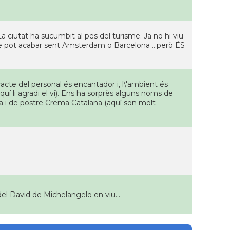
: La ciutat ha sucumbit al pes del turisme. Ja no hi viu
ue pot acabar sent Amsterdam o Barcelona ...però ÉS
cte del personal és encantador i, l\'ambient és
 a quí li agradi el vi). Ens ha sorprès alguns noms de
na i de postre Crema Catalana (aquí son molt
l David de Michelangelo en viu...