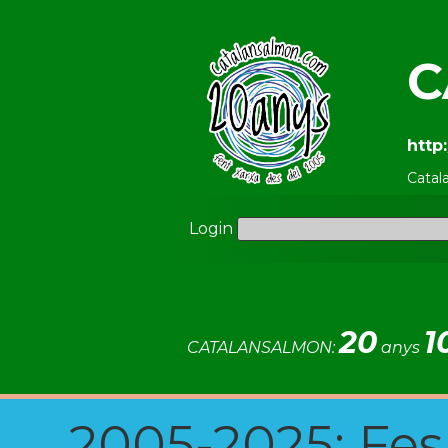
C
http
Catal
Login
20
1
CATALANSALMON:
anys
2005-2025: Fes u