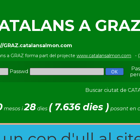
ATALANS A GRA
://GRAZ.catalansalmon.com
ans a GRAZ forma part del projecte
www.catalansalmon.com
- (
Pa
Passwd
per
Buscar ciutat de C
0
28
( 7.636 dies )
mesos i
dies
posant en c
n cop d'ull al site