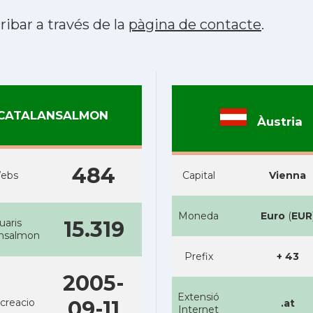
ribar a través de la
pàgina de contacte
.
CATALANSALMON
Àustria
484
ebs
Capital
Vienna
Moneda
Euro
(
EUR
uaris
15.319
ansalmon
Prefix
+ 43
2005-
Extensió
creacio
09-11
.at
Internet