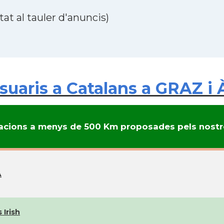
at al tauler d'anuncis)
uaris a Catalans a GRAZ i 
cions a menys de 500 Km proposades pels nostre
A
 Irish