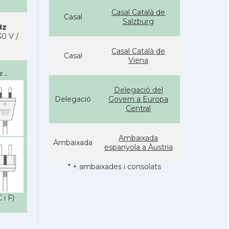
Casal Català de
Casal
Salzburg
Hz
0 V /
Casal Català de
Casal
Viena
F
-
Delegació del
Delegació
Govern a Europa
Central
Ambaixada
Ambaixada
espanyola a Àustria
* + ambaixades i consolats
 i F)