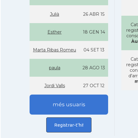
Julià
26 ABR 15
Cat
regist
Esther
18 GEN 14
conso
Àu
Marta Ribas Romeu
04 SET 13
Cat
regist
paula
28 AGO 13
con
d'ar
m
Jordi Valls
27 OCT 12
més usuaris
Registrar-t'hi!