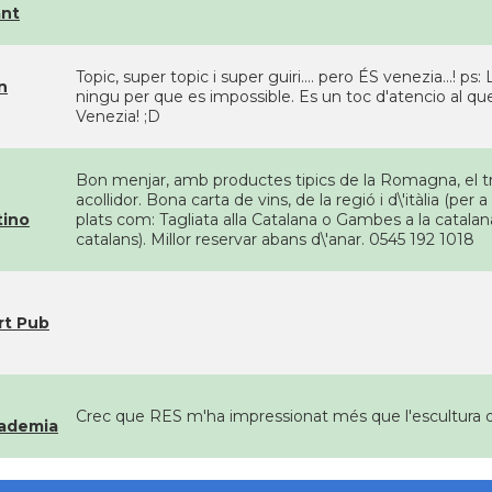
ant
Topic, super topic i super guiri.... pero ÉS venezia...! ps
n
ningu per que es impossible. Es un toc d'atencio al q
Venezia! ;D
Bon menjar, amb productes tipics de la Romagna, el tra
acollidor. Bona carta de vins, de la regió i d\'itàlia (per
tino
plats com: Tagliata alla Catalana o Gambes a la catala
catalans). Millor reservar abans d\'anar. 0545 192 1018
rt Pub
Crec que RES m'ha impressionat més que l'escultura de
cademia