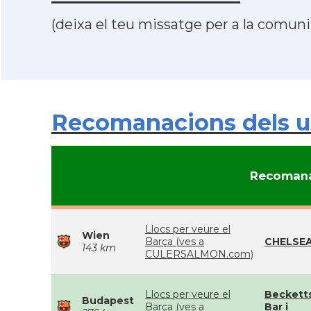
(deixa el teu missatge per a la comunit
Recomanacions dels us
Recomana
Llocs per veure el
Wien
Barça (ves a
CHELSE
143 km
CULERSALMON.com)
Llocs per veure el
Becketts
Budapest
Barça (ves a
Bar i