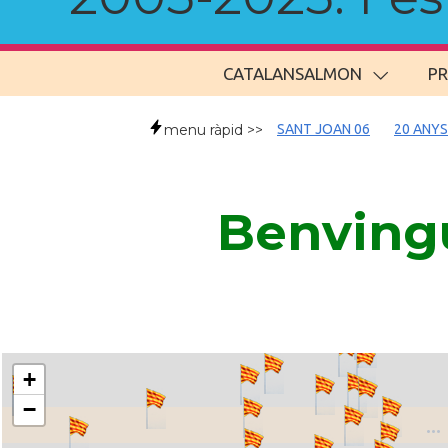
CATALANSALMON
P
menu ràpid >>
SANT JOAN 06
20 ANYS
Benvingu
+
−
..