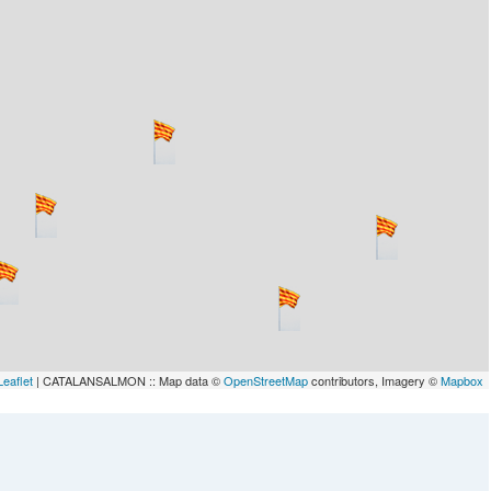
Leaflet
| CATALANSALMON :: Map data ©
OpenStreetMap
contributors, Imagery ©
Mapbox