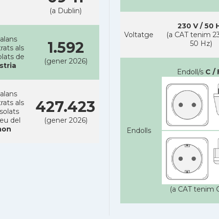
(a Dublin)
230 V / 50 
Voltatge
(a CAT tenim 23
alans
1.592
50 Hz)
rats als
lats de
(gener 2026)
stria
Endoll/s
C / 
alans
427.423
rats als
solats
reu del
(gener 2026)
on
Endolls
(a CAT tenim C