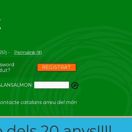
Z
251) -
Permalink (#)
ssword
REGISTRA'T
dut?
ATALANSALMON:
ontacte catalans arreu del món
 dels 20 anys!!!!