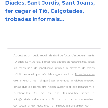
Diades, Sant Jordis, Sant Joans,
fer cagar el Tió, Calçotades,
trobades informals...
Aquest és un petit recull aleatori de
fotos d'esdeveniments
(Diades, Sant Jordis, Tions) recopilades als nostre sites. Totes
les fotos són de producció pròpia o extretes de webs
públiques amb permís dels organitzadors.
Totes les cares
dels menors han d'aparèixer pixelades o distorsionades
,
llevat que els pares ens hagin autoritzar explícitament a
publicar-les. Si no és així fes-nos-ho saber a
info@catalansalmon.com. Si hi surts i no vols aparèixer,
contacta amb nosaltres a info@catalansalmon.com i