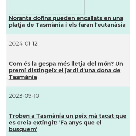
Noranta dofins queden encallats en una
platja de Tasmània i els faran l'eutanàsia
2024-01-12
Com és la gespa més lletja del món? Un
premi distingeix el jardí­ d'una dona de
Tasmània
2023-09-10
Troben a Tasmània un peix mà tacat que
es creia extingit: 'Fa anys que el
busquem'