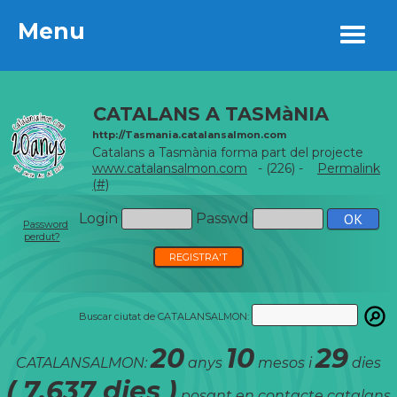
Menu
Menu
CATALANS A TASMàNIA
http://Tasmania.catalansalmon.com
Catalans a Tasmània forma part del projecte
www.catalansalmon.com
- (226) -
Permalink
(#)
Login
Passwd
Password
perdut?
REGISTRA'T
Buscar ciutat de CATALANSALMON:
20
10
29
CATALANSALMON:
anys
mesos i
dies
( 7.637 dies )
posant en contacte catalans