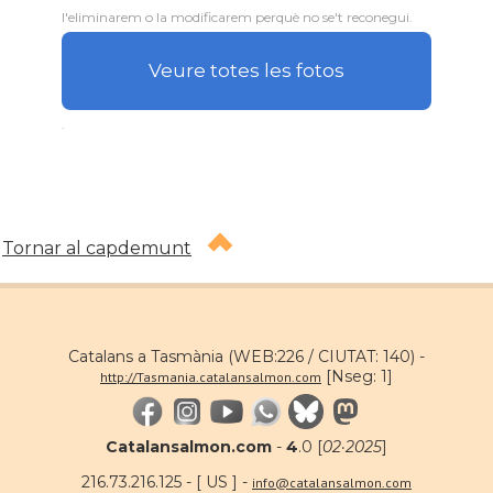
l'eliminarem o la modificarem perquè no se't reconegui.
Veure totes les fotos
.
Tornar al capdemunt
Catalans a Tasmània (WEB:226 / CIUTAT: 140) -
[Nseg: 1]
http://Tasmania.catalansalmon.com
Catalansalmon.com
-
4
.0 [
02·2025
]
216.73.216.125 - [ US ] -
info@catalansalmon.com