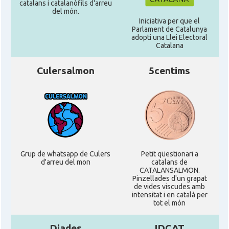
catalans i catalanòfils d'arreu
del món.
Iniciativa per que el
Parlament de Catalunya
adopti una Llei Electoral
Catalana
Culersalmon
5centims
Grup de whatsapp de Culers
Petit qüestionari a
d'arreu del mon
catalans de
CATALANSALMON.
Pinzellades d'un grapat
de vides viscudes amb
intensitat i en català per
tot el món
Diades
IDCAT