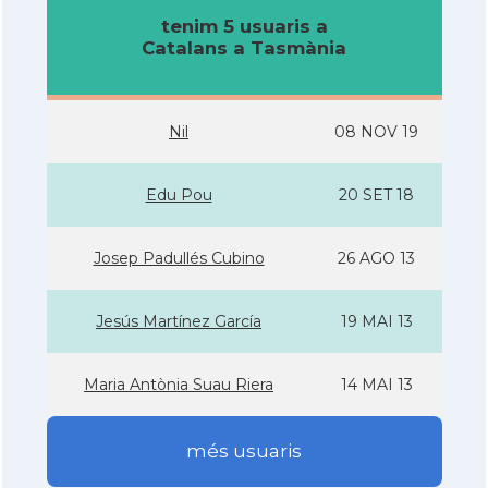
tenim 5 usuaris a
Catalans a Tasmània
Nil
08 NOV 19
Edu Pou
20 SET 18
Josep Padullés Cubino
26 AGO 13
Jesús Martí­nez Garcí­a
19 MAI 13
Maria Antònia Suau Riera
14 MAI 13
més usuaris