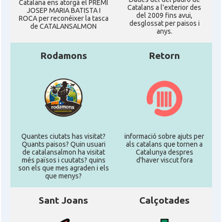
Catalana ens atorgà el PREMI
Catalans a l'exterior des
JOSEP MARIA BATISTA I
del 2009 fins avui,
ROCA per reconéixer la tasca
desglossat per paisos i
de CATALANSALMON
anys.
Rodamons
Retorn
Quantes ciutats has visitat?
informació sobre ajuts per
Quants paisos? Quin usuari
als catalans que tornen a
de catalansalmon ha visitat
Catalunya despres
més països i cuutats? quins
d'haver viscut fora
son els que mes agraden i els
que menys?
Sant Joans
Calçotades