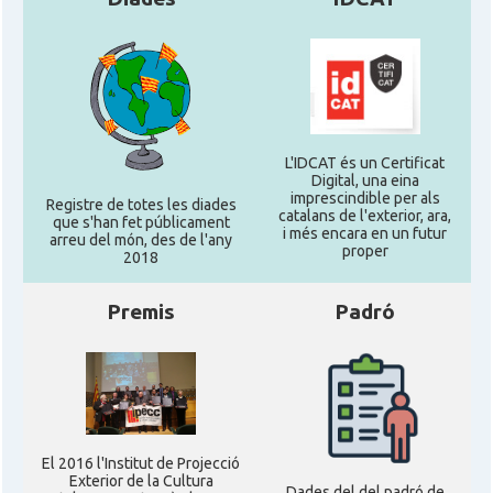
L'IDCAT és un Certificat
Digital, una eina
imprescindible per als
Registre de totes les diades
catalans de l'exterior, ara,
que s'han fet públicament
i més encara en un futur
arreu del món, des de l'any
proper
2018
Premis
Padró
El 2016 l'Institut de Projecció
Exterior de la Cultura
Dades del del padró de