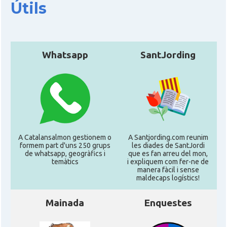
Útils
Whatsapp
SantJording
A Catalansalmon gestionem o
A Santjording.com reunim
formem part d'uns 250 grups
les diades de SantJordi
de whatsapp, geogràfics i
que es fan arreu del mon,
temàtics
i expliquem com fer-ne de
manera fàcil i sense
maldecaps logí­stics!
Mainada
Enquestes