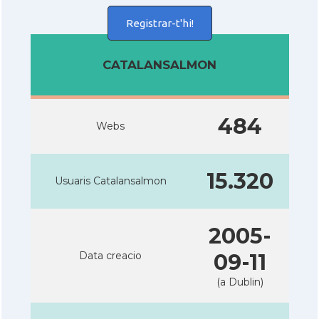
Registrar-t'hi!
CATALANSALMON
484
Webs
15.320
Usuaris Catalansalmon
2005-
Data creacio
09-11
(a Dublin)