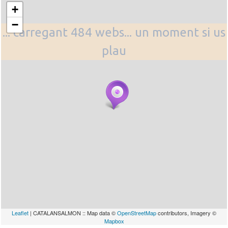
+
−
... carregant 484 webs... un moment si us
plau
Leaflet
| CATALANSALMON :: Map data ©
OpenStreetMap
contributors, Imagery ©
Mapbox