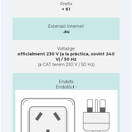
Prefix
+ 61
Extensió Internet
.au
Voltatge
officialment 230 V (a la pràctica, sovint 240
V) / 50 Hz
(a CAT tenim 230 V / 50 Hz)
Endolls
Endoll/s
I
-