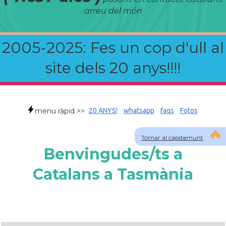
arreu del món
2005-2025: Fes un cop d'ull al
site dels 20 anys!!!!
menu ràpid >>
20 ANYS!
whatsapp
faqs
Fotos
Tornar al capdamunt
Benvingudes/ts a
Catalans a Tasmània