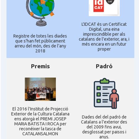
L'IDCAT és un Certificat
Digital, una eina
imprescindible per als
Registre de totes les diades
catalans de l'exterior, ara, i
que s'han fet públicament
més encara en un futur
arreu del món, des de l'any
proper
2018
Premis
Padró
El 2016 l'Institut de Projecció
Exterior de la Cultura Catalana
Dades del del padró de
ens atorgà el PREMI JOSEP
Catalans a l'exterior des
MARIA BATISTA I ROCA per
del 2009 fins avui,
reconéixer la tasca de
desglossat per paisos i
CATALANSALMON
anys.