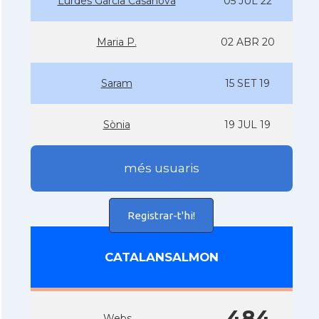
Lurdes Garcia Casanova
05 JUL 22
Maria P.
02 ABR 20
Saram
15 SET 19
Sònia
19 JUL 19
més usuaris
Registrar-t'hi!
CATALANSALMON
484
Webs