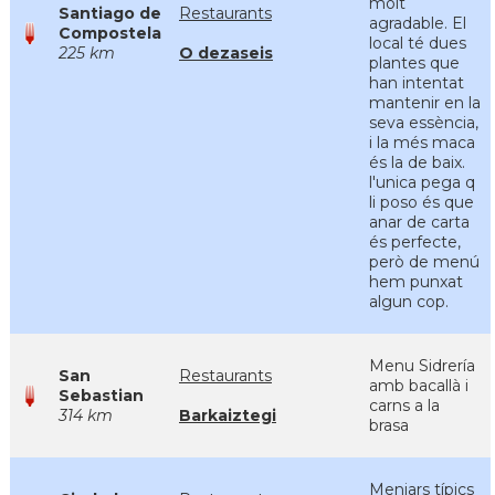
molt
Santiago de
Restaurants
agradable. El
Compostela
local té dues
225 km
O dezaseis
plantes que
han intentat
mantenir en la
seva essència,
i la més maca
és la de baix.
l'unica pega q
li poso és que
anar de carta
és perfecte,
però de menú
hem punxat
algun cop.
Menu Sidrería
San
Restaurants
amb bacallà i
Sebastian
carns a la
314 km
Barkaiztegi
brasa
Menjars típics