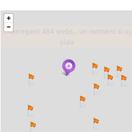
+
−
... carregant 484 webs... un moment si us
plau