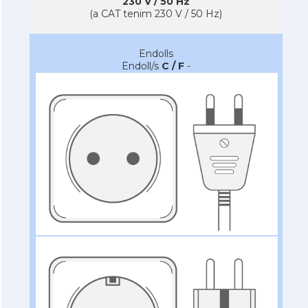
230 V / 50 Hz
(a CAT tenim 230 V / 50 Hz)
Endolls
Endoll/s
C / F
-