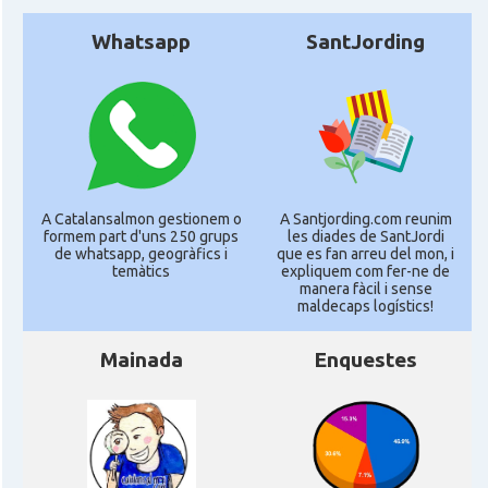
Whatsapp
SantJording
A Catalansalmon gestionem o
A Santjording.com reunim
formem part d'uns 250 grups
les diades de SantJordi
de whatsapp, geogràfics i
que es fan arreu del mon, i
temàtics
expliquem com fer-ne de
manera fàcil i sense
maldecaps logí­stics!
Mainada
Enquestes