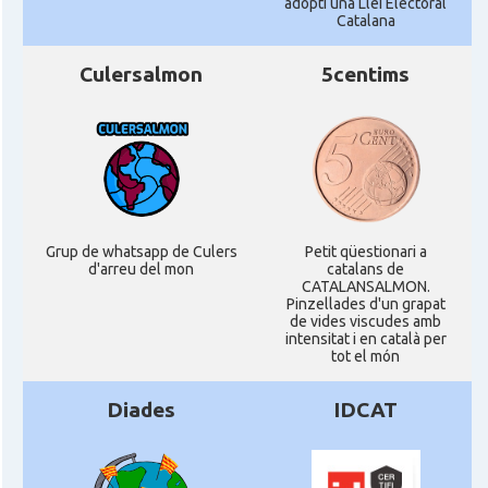
adopti una Llei Electoral
Catalana
Culersalmon
5centims
Grup de whatsapp de Culers
Petit qüestionari a
d'arreu del mon
catalans de
CATALANSALMON.
Pinzellades d'un grapat
de vides viscudes amb
intensitat i en català per
tot el món
Diades
IDCAT