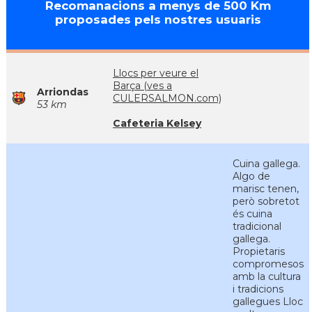
Recomanacions a menys de 500 Km
proposades pels nostres usuaris
Llocs per veure el
Barça (ves a
Arriondas
CULERSALMON.com)
53 km
Cafeteria Kelsey
Cuina gallega.
Algo de
marisc tenen,
però sobretot
és cuina
tradicional
gallega.
Propietaris
compromesos
amb la cultura
i tradicions
gallegues Lloc