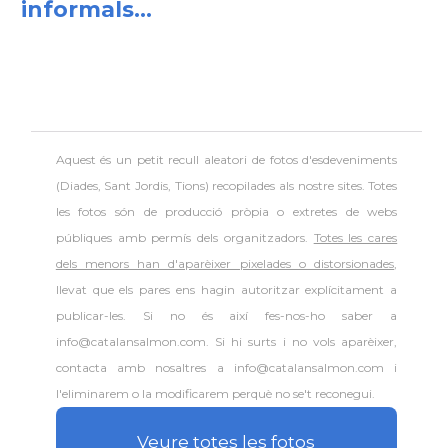
informals...
Aquest és un petit recull aleatori de
fotos d'esdeveniments
(Diades, Sant Jordis, Tions) recopilades als nostre sites. Totes
les fotos són de producció pròpia o extretes de webs
públiques amb permís dels organitzadors.
Totes les cares
dels menors han d'aparèixer pixelades o distorsionades
,
llevat que els pares ens hagin autoritzar explícitament a
publicar-les. Si no és així fes-nos-ho saber a
info@catalansalmon.com. Si hi surts i no vols aparèixer,
contacta amb nosaltres a info@catalansalmon.com i
l'eliminarem o la modificarem perquè no se't reconegui.
Veure totes les fotos