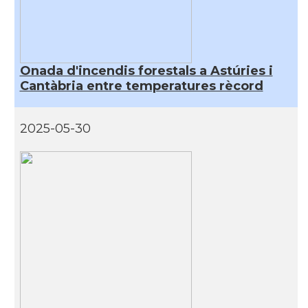
Casal
Cercle Català de Madrid
* + ambaixades i consolats
Onada d'incendis forestals a Astúries i
Cantàbria entre temperatures rècord
2025-05-30