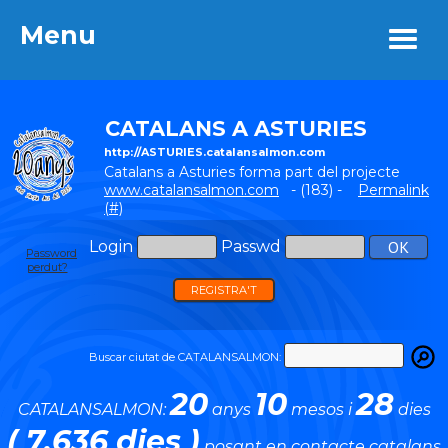
Menu
Menu
CATALANS A ASTURIES
http://ASTURIES.catalansalmon.com
Catalans a Asturies forma part del projecte
www.catalansalmon.com
- (183) -
Permalink
(#)
Login
Passwd
Password
perdut?
REGISTRA'T
Buscar ciutat de CATALANSALMON:
20
10
28
CATALANSALMON:
anys
mesos i
dies
( 7.636 dies )
posant en contacte catalans