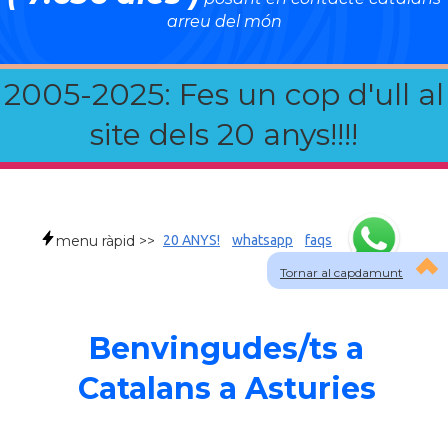
arreu del món
2005-2025: Fes un cop d'ull al
site dels 20 anys!!!!
menu ràpid >>
20 ANYS!
whatsapp
faqs
Tornar al capdamunt
Benvingudes/ts a
Catalans a Asturies