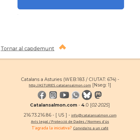
.
Tornar al capdemunt
Catalans a Asturies (WEB:183 / CIUTAT: 674) -
[Nseg: 1]
http://ASTURIES.catalansalmon.com
Catalansalmon.com
-
4
.0 [
02·2025
]
216.73.216.86 - [ US ] -
info@catalansalmon.com
Avís legal / Protecció de Dades / Normes d'ús
T'agrada la iniciativa?
Convida'ns a un café