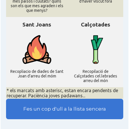
més països i cuutats? quins
d'haver viscut fora
son els que mes agraden i els
que menys?
Sant Joans
Calçotades
Recopliacio de diades de Sant
Recopilació de
Joan d'arreu del móm
Calçotades cel.lebrades
arreu del món
* els marcats amb asterisc, estan encara pendents de
recuperar. Paciència joves padawans...
Fes un cop d'ull a la llista sencera