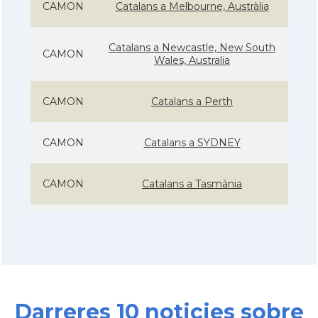
CAMON
Catalans a Melbourne, Austràlia
Catalans a Newcastle, New South
CAMON
Wales, Australia
CAMON
Catalans a Perth
CAMON
Catalans a SYDNEY
CAMON
Catalans a Tasmània
CAMON
Catalanes a Warrnambool
Casal
Casal Català de Nova Gal·les del Sud
Darreres 10 noticies sobre
Casal
Casal Català de Victòria