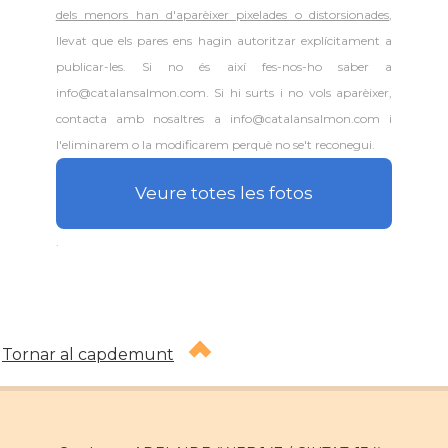
dels menors han d'aparèixer pixelades o distorsionades
,
llevat que els pares ens hagin autoritzar explícitament a
publicar-les. Si no és així fes-nos-ho saber a
info@catalansalmon.com. Si hi surts i no vols aparèixer,
contacta amb nosaltres a info@catalansalmon.com i
l'eliminarem o la modificarem perquè no se't reconegui.
Veure totes les fotos
.
Tornar al capdemunt