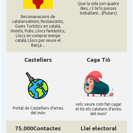
Que la vida son quatre
dies, i 3 te'ls passes
treballant... (Plutarc)
Recomanacions de
catalansalmon; Restaurants,
Guies Turístics en català,
Hotels, Pubs, Llocs fantàstics,
Llocs on comprar menjar
català, Llocs per veure el
Barça ...
Castellers
Caga Tió
vols veure com fan cagar
Portal de Castellers d'arreu
el tió els catalans d'arreu
del món
del mon?
75.000Contactes
Llei electoral