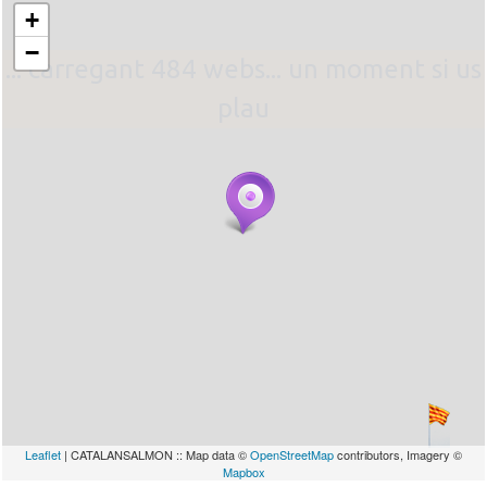
+
−
... carregant 484 webs... un moment si us
plau
Leaflet
| CATALANSALMON :: Map data ©
OpenStreetMap
contributors, Imagery ©
Mapbox