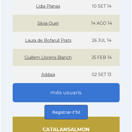
Lí­dia Planas
10 SET 14
Silvia Quer
14 AGO 14
Laura de Bofarull Prats
26 JUL 14
Guillem Llorens Blanch
25 FEB 14
Addaia
02 SET 13
més usuaris
Registrar-t'hi!
CATALANSALMON