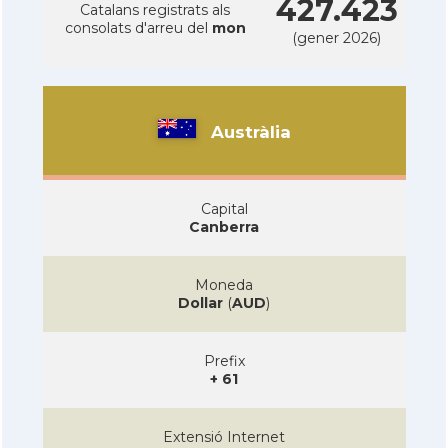
427.423
Catalans registrats als
consolats d'arreu del
mon
(gener 2026)
Austràlia
Capital
Canberra
Moneda
Dollar
(
AUD
)
Prefix
+ 61
Extensió Internet