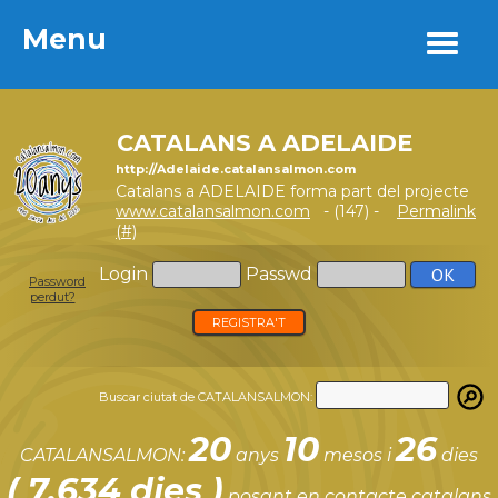
Menu
Menu
CATALANS A ADELAIDE
http://Adelaide.catalansalmon.com
Catalans a ADELAIDE forma part del projecte
www.catalansalmon.com
- (147) -
Permalink
(#)
Login
Passwd
Password
perdut?
REGISTRA'T
Buscar ciutat de CATALANSALMON:
20
10
26
CATALANSALMON:
anys
mesos i
dies
( 7.634 dies )
posant en contacte catalans