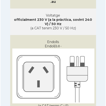
.au
Voltatge
officialment 230 V (a la pràctica, sovint 240
V) / 50 Hz
(a CAT tenim 230 V / 50 Hz)
Endolls
Endoll/s
I
-
(a CAT tenim C i F)