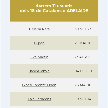
darrers 11 usuaris
dels 18 de Catalans a ADELAIDE
Helena Pera
30 SET 23
El pop
25 MAI 20
Eva Martin
23 ABR 19
Jane&Jamie
04 FEB 19
Gines Lorente Lidon
28 MAI 18
Laia Ferrarons
18 SET 14