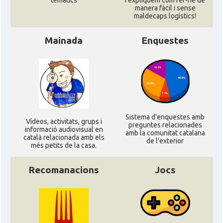
temàtics
i expliquem com fer-ne de
manera fàcil i sense
maldecaps logí­stics!
Mainada
Enquestes
Sistema d'enquestes amb
Ví­deos, activitats, grups i
preguntes relacionades
informació audiovisual en
amb la comunitat catalana
català relacionada amb els
de l'exterior
més petits de la casa.
Recomanacions
Jocs