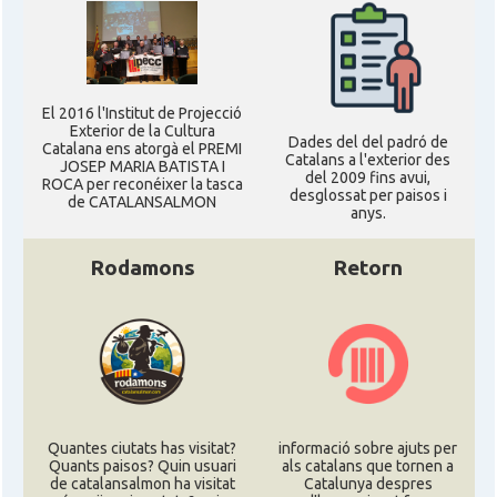
El 2016 l'Institut de Projecció
Exterior de la Cultura
Dades del del padró de
Catalana ens atorgà el PREMI
Catalans a l'exterior des
JOSEP MARIA BATISTA I
del 2009 fins avui,
ROCA per reconéixer la tasca
desglossat per paisos i
de CATALANSALMON
anys.
Rodamons
Retorn
Quantes ciutats has visitat?
informació sobre ajuts per
Quants paisos? Quin usuari
als catalans que tornen a
de catalansalmon ha visitat
Catalunya despres