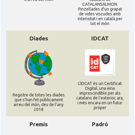
CATALANSALMON.
Pinzellades d'un grapat
de vides viscudes amb
intensitat i en català per
tot el món
Diades
IDCAT
L'IDCAT és un Certificat
Digital, una eina
imprescindible per als
Registre de totes les diades
catalans de l'exterior, ara,
que s'han fet públicament
i més encara en un futur
arreu del món, des de l'any
proper
2018
Premis
Padró