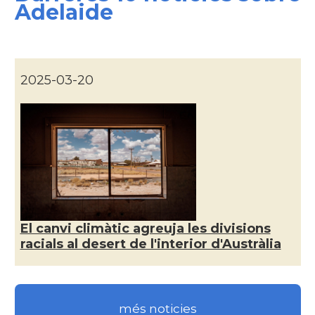
Adelaide
Consolat
Consolat general a Melbourne
Consolat
Consolat general a Sydney
2025-03-20
Ambaixada
Ambaixada espanyola a Austràlia
* + ambaixades i consolats
El canvi climàtic agreuja les divisions
racials al desert de l'interior d'Austràlia
més noticies