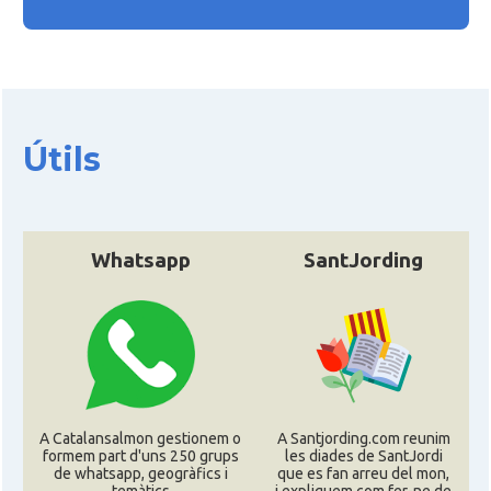
Útils
Whatsapp
SantJording
A Catalansalmon gestionem o
A Santjording.com reunim
formem part d'uns 250 grups
les diades de SantJordi
de whatsapp, geogràfics i
que es fan arreu del mon,