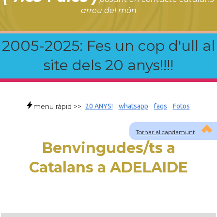
arreu del món
2005-2025: Fes un cop d'ull al
site dels 20 anys!!!!
menu ràpid >>
20 ANYS!
whatsapp
faqs
Fotos
Tornar al capdamunt
Benvingudes/ts a
Catalans a ADELAIDE