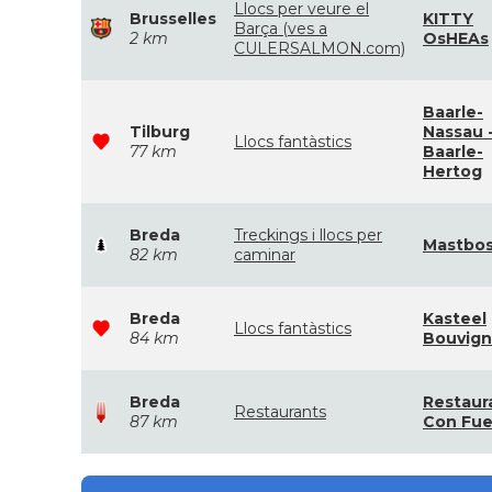
Llocs per veure el
Brusselles
KITTY
Barça (ves a
2 km
OsHEAs
CULERSALMON.com)
Baarle-
Tilburg
Nassau 
Llocs fantàstics
77 km
Baarle-
Hertog
Breda
Treckings i llocs per
Mastbo
82 km
caminar
Breda
Kasteel
Llocs fantàstics
84 km
Bouvig
Breda
Restaur
Restaurants
87 km
Con Fu