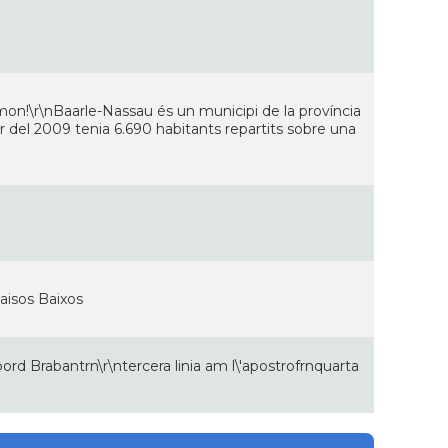
on!\r\nBaarle-Nassau és un municipi de la província
er del 2009 tenia 6.690 habitants repartits sobre una
paisos Baixos
oord Brabantrn\r\ntercera linia am l\'apostrofrnquarta