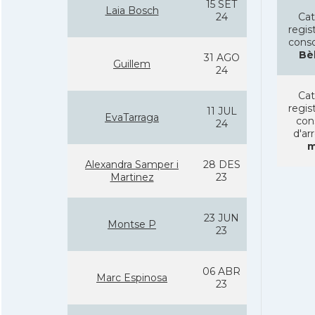
15 SET
Laia Bosch
24
Cat
regist
conso
Bè
31 AGO
Guillem
24
Cat
regist
11 JUL
EvaTarraga
con
24
d'ar
m
Alexandra Samper i
28 DES
Martinez
23
23 JUN
Montse P
23
06 ABR
Marc Espinosa
23