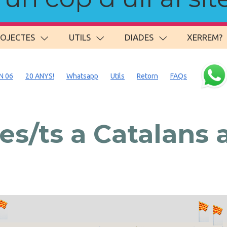
ROJECTES
UTILS
DIADES
XERREM?
N 06
20 ANYS!
Whatsapp
Utils
Retorn
FAQs
s/ts a Catalans a