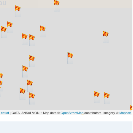
lau
Leaflet
| CATALANSALMON :: Map data ©
OpenStreetMap
contributors, Imagery ©
Mapbox