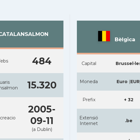
CATALANSALMON
Bèlgica
484
ebs
Capital
Brussel·le
Moneda
Euro
(
EUR
uaris
15.320
ansalmon
Prefix
+ 32
2005-
creacio
09-11
Extensió
.be
Internet
(a Dublin)