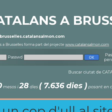
ATALANS A BRUS
//brusselles.catalansalmon.com
s a Brusselles forma part del projecte
www.catalansalmon.com
-
Pa
Passwd
per
Buscar ciutat de C
0
28
( 7.636 dies )
mesos i
dies
posant en c
n cop d'ull al site