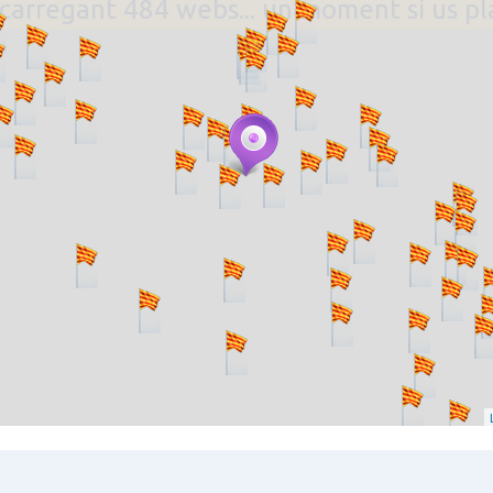
. carregant 484 webs... un moment si us p