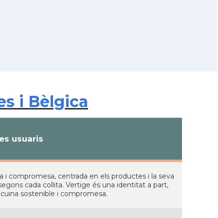
s i Bèlgica
s usuaris
osa i compromesa, centrada en els productes i la seva
 segons cada collita. Vertige és una identitat a part,
a cuina sostenible i compromesa.