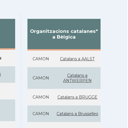
Organitzacions catalanes*
a Bèlgica
s
CAMON
Catalans a AALST
)
Catalans a
CAMON
ANTWERPEN
CAMON
Catalans a BRUGGE
CAMON
Catalans a Brusselles