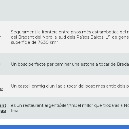
Segurament la frontera entre pisos més estrambotica del m
-
del Brabant del Nord, al sud dels Països Baixos. L'1 de gen
superfície de 76,30 km²
s
Un bosc perfecte per caminar una estona a tocar de Breda
Un castell enmig d'un llac a tocar del bosc mes antic dels 
ne
ant
es un restaurant argentí/xilè.\r\nDel millor que trobaras a N
ego
linia