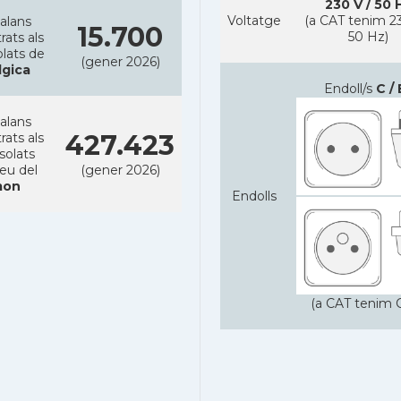
230 V / 50 
Voltatge
(a CAT tenim 23
alans
15.700
50 Hz)
rats als
lats de
(gener 2026)
lgica
Endoll/s
C / 
alans
427.423
rats als
solats
reu del
(gener 2026)
on
Endolls
(a CAT tenim C