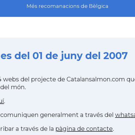
Més recomanacions de Bèlgica
des del 01 de juny del 2007
84 webs del projecte de Catalansalmon.com qu
 del món.
uí
.
es comuniquen generalment a través del
whats
ribar a través de la
pàgina de contacte
.