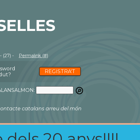
SELLES
 (27) -
Permalink (#)
ssword
REGISTRA'T
dut?
ATALANSALMON:
ontacte catalans arreu del món
 dels 20 anys!!!!