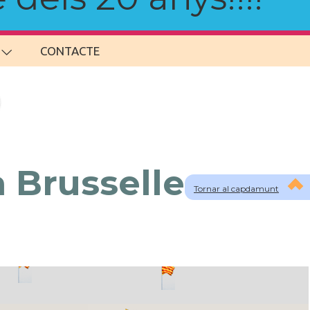
CONTACTE
 Brusselles
Tornar al capdamunt