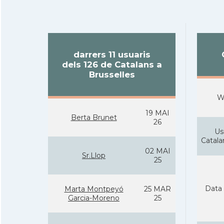
darrers 11 usuaris
dels 126 de Catalans a
Brusselles
W
19 MAI
Berta Brunet
26
Us
Catal
02 MAI
Sr.Llop
25
Data 
Marta Montpeyó
25 MAR
Garcia-Moreno
25