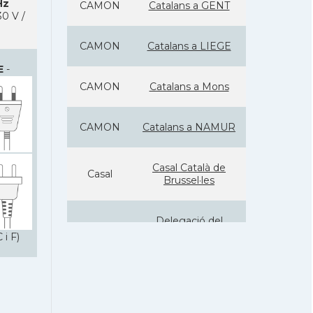
Hz
CAMON
Catalans a GENT
0 V /
CAMON
Catalans a LIEGE
E
-
CAMON
Catalans a Mons
CAMON
Catalans a NAMUR
Casal Català de
Casal
Brussel·les
Delegació del
Delegació
Govern davant la
 i F)
Unió Europea
Consolat general a
Consolat
Brusselles