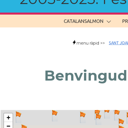
CATALANSALMON
P
menu ràpid >>
SANT JOA
Benvingude
+
−