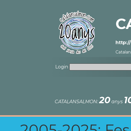
C
http:
Catalan
Login
20
1
CATALANSALMON:
anys
2005-2025: Fes u