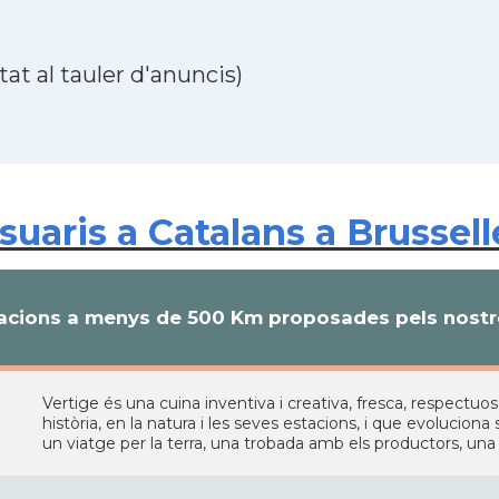
at al tauler d'anuncis)
aris a Catalans a Brusselle
cions a menys de 500 Km proposades pels nostre
Vertige és una cuina inventiva i creativa, fresca, respectu
història, en la natura i les seves estacions, i que evoluciona
un viatge per la terra, una trobada amb els productors, un