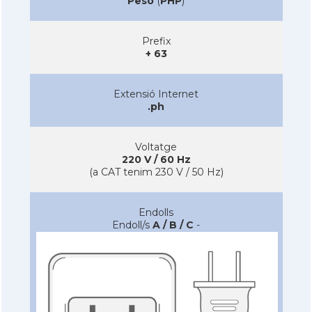
Peso
(
PHP
)
Prefix
+ 63
Extensió Internet
.ph
Voltatge
220 V / 60 Hz
(a CAT tenim 230 V / 50 Hz)
Endolls
Endoll/s
A / B / C
-