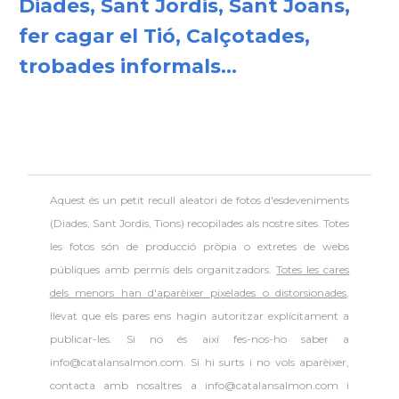
Diades, Sant Jordis, Sant Joans,
fer cagar el Tió, Calçotades,
trobades informals...
Aquest és un petit recull aleatori de
fotos d'esdeveniments
(Diades, Sant Jordis, Tions) recopilades als nostre sites. Totes
les fotos són de producció pròpia o extretes de webs
públiques amb permís dels organitzadors.
Totes les cares
dels menors han d'aparèixer pixelades o distorsionades
,
llevat que els pares ens hagin autoritzar explícitament a
publicar-les. Si no és així fes-nos-ho saber a
info@catalansalmon.com. Si hi surts i no vols aparèixer,
contacta amb nosaltres a info@catalansalmon.com i