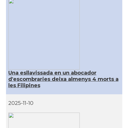
Una esllavissada en un abocador
d'escombraries deixa almenys 4 morts a
les Filipines
2025-11-10