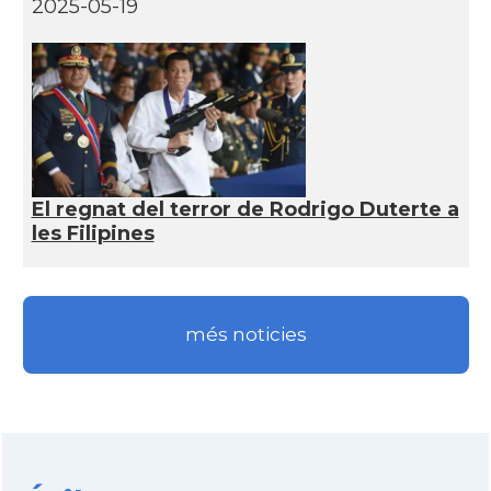
2025-05-19
El regnat del terror de Rodrigo Duterte a
les Filipines
més noticies