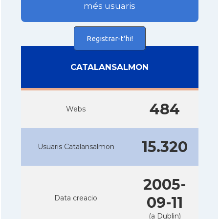
més usuaris
Registrar-t'hi!
CATALANSALMON
484
Webs
15.320
Usuaris Catalansalmon
2005-
Data creacio
09-11
(a Dublin)