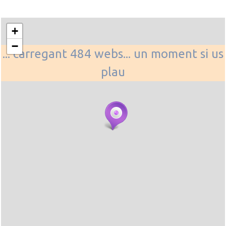
+
−
... carregant 484 webs... un moment si us
plau