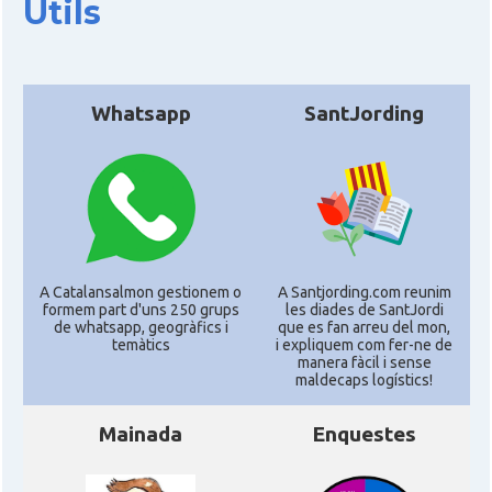
Útils
Whatsapp
SantJording
A Catalansalmon gestionem o
A Santjording.com reunim
formem part d'uns 250 grups
les diades de SantJordi
de whatsapp, geogràfics i
que es fan arreu del mon,
temàtics
i expliquem com fer-ne de
manera fàcil i sense
maldecaps logí­stics!
Mainada
Enquestes