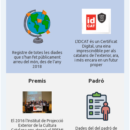
L'IDCAT és un Certificat
Digital, una eina
imprescindible per als
Registre de totes les diades
catalans de l'exterior, ara,
que s'han fet públicament
i més encara en un futur
arreu del món, des de l'any
proper
2018
Premis
Padró
El 2016 l'Institut de Projecció
Exterior de la Cultura
Dades del del padró de