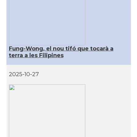
Fung-Wong, el nou tifó que tocarà a
terra a les Filipines
2025-10-27