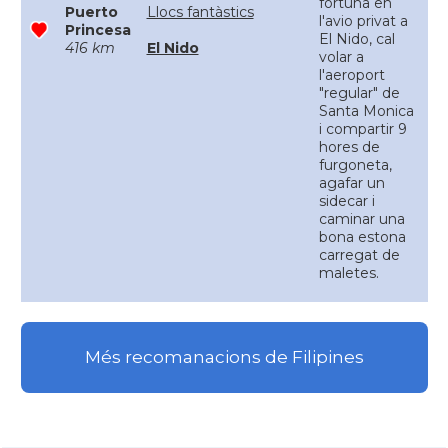
fortuna en
Puerto
Llocs fantàstics
l'avio privat a
Princesa
El Nido, cal
416 km
El Nido
volar a
l'aeroport
"regular" de
Santa Monica
i compartir 9
hores de
furgoneta,
agafar un
sidecar i
caminar una
bona estona
carregat de
maletes.
Més recomanacions de Filipines