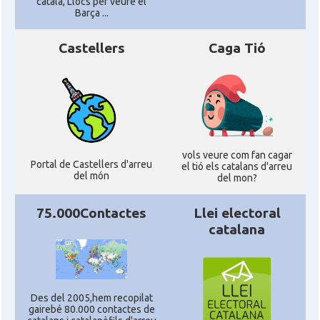
català, Llocs per veure el
Barça ...
Castellers
Caga Tió
vols veure com fan cagar
Portal de Castellers d'arreu
el tió els catalans d'arreu
del món
del mon?
75.000Contactes
Llei electoral
catalana
Des del 2005,hem recopilat
gairebé 80.000 contactes de