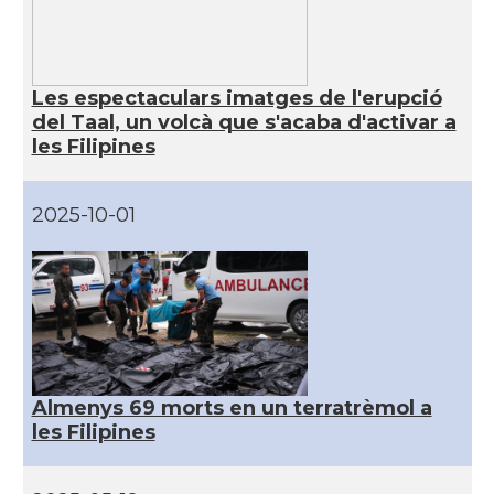
Les espectaculars imatges de l'erupció
del Taal, un volcà que s'acaba d'activar a
les Filipines
2025-10-01
Almenys 69 morts en un terratrèmol a
les Filipines