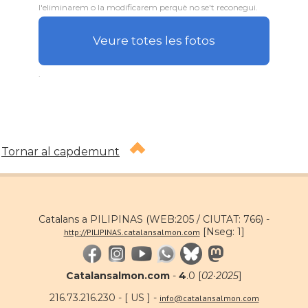
l'eliminarem o la modificarem perquè no se't reconegui.
Veure totes les fotos
.
Tornar al capdemunt
Catalans a PILIPINAS (WEB:205 / CIUTAT: 766) -
[Nseg: 1]
http://PILIPINAS.catalansalmon.com
Catalansalmon.com
-
4
.0 [
02·2025
]
216.73.216.230 - [ US ] -
info@catalansalmon.com