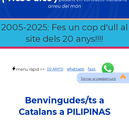
arreu del món
2005-2025: Fes un cop d'ull al
site dels 20 anys!!!!
menu ràpid >>
20 ANYS!
whatsapp
faqs
Tornar al capdamunt
Benvingudes/ts a
Catalans a PILIPINAS