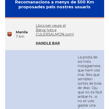
Recomanacions a menys de 500 Km
proposades pels nostres usuaris
Llocs per veure el
Barça (ves a
Manila
CULERSALMON.com)
7 km
HANDLE BAR
La posta de
sol més
Instagramera
que hem vist
mai. Illes que
semblen
sortits de bola
de drac. Oju
que no és facil
arribar-hi.. si
no et vols
gastar una