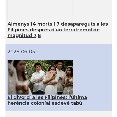
Almenys 14 morts i 7 desapareguts a les
Filipines després d'un terratrèmol de
magnitud 7,8
2026-06-03
El divorci a les Filipines: l’última
herència colonial esdevé tabú