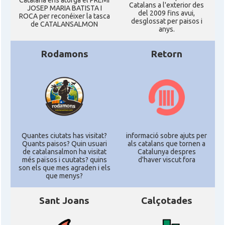
Catalana ens atorgà el PREMI
Catalans a l'exterior des
JOSEP MARIA BATISTA I
del 2009 fins avui,
ROCA per reconéixer la tasca
desglossat per paisos i
de CATALANSALMON
anys.
Rodamons
Retorn
Quantes ciutats has visitat?
informació sobre ajuts per
Quants paisos? Quin usuari
als catalans que tornen a
de catalansalmon ha visitat
Catalunya despres
més països i cuutats? quins
d'haver viscut fora
son els que mes agraden i els
que menys?
Sant Joans
Calçotades