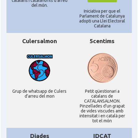
catalans i catalanòfils d'arreu
del món.
Iniciativa per que el
Parlament de Catalunya
adopti una Llei Electoral
Catalana
Culersalmon
5centims
Grup de whatsapp de Culers
Petit qüestionari a
d'arreu del mon
catalans de
CATALANSALMON.
Pinzellades d'un grapat
de vides viscudes amb
intensitat i en català per
tot el món
Diades
IDCAT