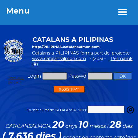
Menu
Menu
CATALANS A PILIPINAS
http://PILIPINAS.catalansalmon.com
Catalans a PILIPINAS forma part del projecte
www.catalansalmon.com
- (205) -
Permalink
(#)
Login
Passwd
Password
perdut?
REGISTRA'T
Buscar ciutat de CATALANSALMON:
20
10
28
CATALANSALMON:
anys
mesos i
dies
( 7.636 dies )
posant en contacte catalans