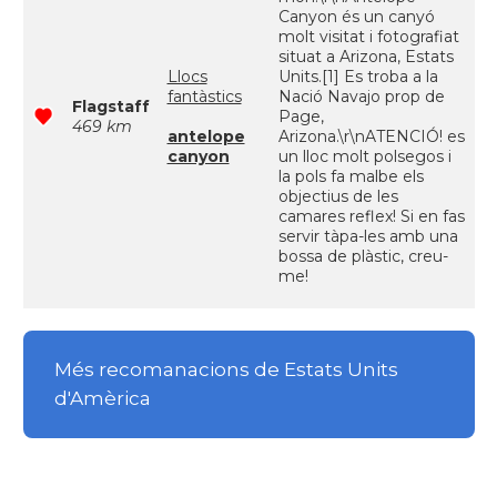
Canyon és un canyó
molt visitat i fotografiat
situat a Arizona, Estats
Llocs
Units.[1] Es troba a la
fantàstics
Nació Navajo prop de
Flagstaff
Page,
469 km
antelope
Arizona.\r\nATENCIÓ! es
canyon
un lloc molt polsegos i
la pols fa malbe els
objectius de les
camares reflex! Si en fas
servir tàpa-les amb una
bossa de plàstic, creu-
me!
Més recomanacions de Estats Units
d'Amèrica