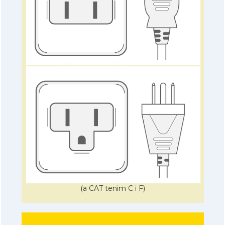
(a CAT tenim C i F)