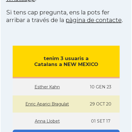
Si tens cap pregunta, ens la pots fer
arribar a través de la
pàgina de contacte
.
tenim 3 usuaris a
Catalans a NEW MEXICO
Esther Kahn
10 GEN 23
Enric Aparici Bragulat
29 OCT 20
Anna Llobet
01 SET 17