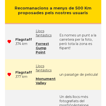
Recomanacions a menys de 500 Km
proposades pels nostres usuaris
Llocs
fantàstics
Es nomes un punt a la
Flagstaff
carretera per la foto,
374 km
Forrest
però tota la zona es
Gump
flipant!
Point
Llocs
fantàstics
Flagstaff
un paisatge de pelicula!
377 km
Monument
Valley
Un dels llocs més
fotografiats del
mon!\r\nAntelope