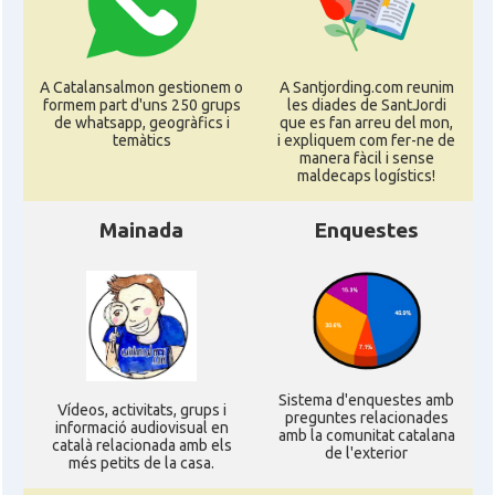
CAMON
Catalans a NEBRASKA
CAMON
Catalans a NEW MEXICO
A Catalansalmon gestionem o
A Santjording.com reunim
formem part d'uns 250 grups
les diades de SantJordi
de whatsapp, geogràfics i
que es fan arreu del mon,
CAMON
Catalans a New Orleans
temàtics
i expliquem com fer-ne de
manera fàcil i sense
maldecaps logí­stics!
CAMON
CATALANS A NEW YORK
Mainada
Enquestes
CAMON
Catalans a OKLAHOMA
CAMON
Catalans a ORLANDO
Catalans a Philadelphia,
CAMON
Sistema d'enquestes amb
Pennsylvania, USA
Ví­deos, activitats, grups i
preguntes relacionades
informació audiovisual en
amb la comunitat catalana
català relacionada amb els
de l'exterior
més petits de la casa.
CAMON
Catalans a PHOENIX