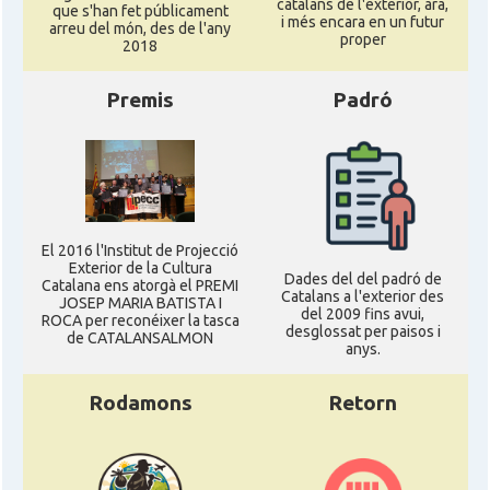
catalans de l'exterior, ara,
que s'han fet públicament
i més encara en un futur
Casal
Fundació Paulí Bellet
arreu del món, des de l'any
proper
2018
North American Catalan Society
Premis
Padró
Casal
(NACS)
Acció
ACCIÓ a Austin
Acció
Acció a New York
El 2016 l'Institut de Projecció
Exterior de la Cultura
Dades del del padró de
Catalana ens atorgà el PREMI
Catalans a l'exterior des
Acció
ACCIÓ a Silicon Valley
JOSEP MARIA BATISTA I
del 2009 fins avui,
ROCA per reconéixer la tasca
desglossat per paisos i
de CATALANSALMON
anys.
Acció
Acció a Washington DC
Rodamons
Retorn
Acció
ACCIÓ Miami