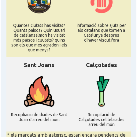
Delegació del Govern als Estats
Delegació
Units i Canadà (New York)
Delegació del Govern als Estats
Quantes ciutats has visitat?
informació sobre ajuts per
Delegació
Units i Canadà (Washington)
Quants paisos? Quin usuari
als catalans que tornen a
de catalansalmon ha visitat
Catalunya despres
més països i cuutats? quins
d'haver viscut fora
son els que mes agraden i els
Consolat
Consolat general a Boston
que menys?
Sant Joans
Calçotades
Consolat
Consolat general a Chicago
Consolat
Consolat general a Houston
Consolat
Consolat general a Los Angeles
Recopliacio de diades de Sant
Recopilació de
Consolat
Consolat general a Miami
Joan d'arreu del móm
Calçotades cel.lebrades
arreu del món
* els marcats amb asterisc, estan encara pendents de
Consolat
Consolat general a New York City