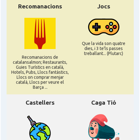
Recomanacions
Jocs
CAMON
Catalans a Portland (OR)
CAMON
Catalans a PROVIDENCE
Que la vida son quatre
CAMON
Catalans a RENO
dies, i 3 te'ls passes
treballant... (Plutarc)
Recomanacions de
catalansalmon; Restaurants,
CAMON
Catalans a SAINT LOUIS
Guies Turístics en català,
Hotels, Pubs, Llocs fantàstics,
Llocs on comprar menjar
català, Llocs per veure el
CAMON
Catalans a San Antonio - Texas
Barça ...
Castellers
Caga Tió
CAMON
Catalans a San Diego
CAMON
Catalans a SAN FRANCISCO
CAMON
Catalans a Sarasota, Florida, USA