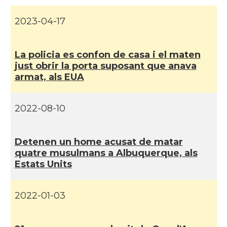
CAMON
Catalans a DAVIS
2023-04-17
CAMON
Catalans a DETROIT
La policia es confon de casa i el maten
just obrir la porta suposant que anava
CAMON
Catalans a DURHAM, NC
armat, als EUA
CAMON
Catalans a Hawaii
2022-08-10
CAMON
Catalans a Houston - Texas
Detenen un home acusat de matar
quatre musulmans a Albuquerque, als
CAMON
Catalans a INDIANA
Estats Units
CAMON
Catalans a IOWA
2022-01-03
CAMON
Catalans a IRVINE