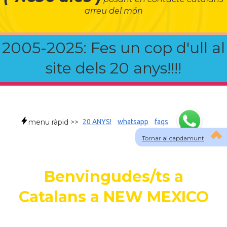
arreu del món
2005-2025: Fes un cop d'ull al
site dels 20 anys!!!!
menu ràpid >>
20 ANYS!
whatsapp
faqs
Tornar al capdamunt
Benvingudes/ts a
Catalans a NEW MEXICO