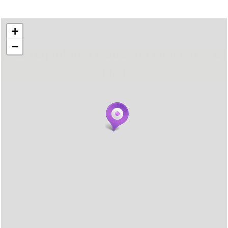
+
−
... carregant 484 webs... un moment si us
plau