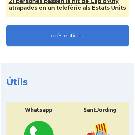
21 persones passen la nit de Cap d'Any
atrapades en un telefèric als Estats Units
CAMON
Catalans a Jacksonville
CAMON
Catalans a Kentucky
més noticies
CAMON
Catalans a Las Vegas
CAMON
Catalans a Los Angeles
Útils
CAMON
Catalans a Maine, USA
CAMON
Catalans a MIAMI
Whatsapp
SantJording
CAMON
Catalans a MINNESOTA