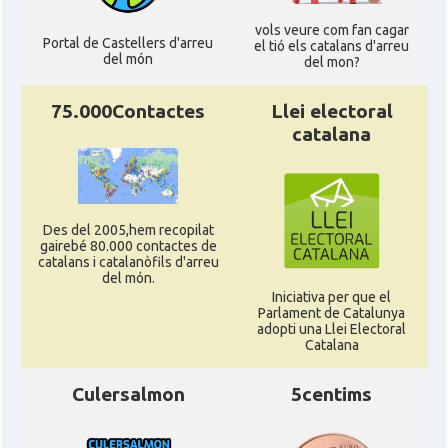
vols veure com fan cagar
Portal de Castellers d'arreu
el tió els catalans d'arreu
CAMON
Catalans a SEATTLE
del món
del mon?
75.000Contactes
Llei electoral
Catalans a Silicon Valley (San Jose),
CAMON
California, USA
catalana
CAMON
Catalans a TAMPA
Des del 2005,hem recopilat
CAMON
Catalans a TENNESSEE
gairebé 80.000 contactes de
catalans i catalanòfils d'arreu
del món.
Iniciativa per que el
CAMON
Catalans a UTAH
Parlament de Catalunya
adopti una Llei Electoral
Catalana
CAMON
Catalans a VIRGINIA
Culersalmon
5centims
CAMON
Catalans a WASHINGTON DC