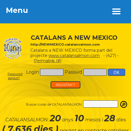
Menu
Menu
CATALANS A NEW MEXICO
http://NEWMEXICO.catalansalmon.com
Catalans a NEW MEXICO forma part del
projecte
www.catalansalmon.com
- (427) -
Permalink (#)
Login
Passwd
Password
perdut?
REGISTRA'T
Buscar ciutat de CATALANSALMON:
20
10
28
CATALANSALMON:
anys
mesos i
dies
( 7.636 dies )
posant en contacte catalans