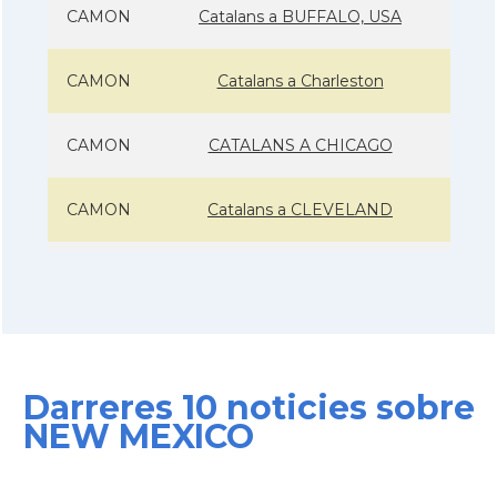
CAMON
Catalans a BUFFALO, USA
CAMON
Catalans a Charleston
CAMON
CATALANS A CHICAGO
CAMON
Catalans a CLEVELAND
CAMON
Catalans a COLORADO
CAMON
Catalans a COLUMBUS
Darreres 10 noticies sobre
CAMON
Catalans a CONNECTICUT
NEW MEXICO
CAMON
Catalans a DALLAS