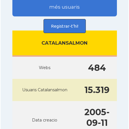
més usuaris
Registrar-t'hi!
CATALANSALMON
484
Webs
15.319
Usuaris Catalansalmon
2005-
Data creacio
09-11