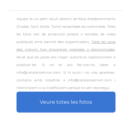
Aquest és un petit recull aleatori de
fotos d'esdeveniments
(Diades, Sant Jordis, Tions) recopilades als nostre sites. Totes
les fotos són de producció pròpia o extretes de webs
públiques amb permís dels organitzadors.
Totes les cares
dels menors han d'aparèixer pixelades o distorsionades
,
llevat que els pares ens hagin autoritzar explícitament a
publicar-les. Si no és així fes-nos-ho saber a
info@catalansalmon.com. Si hi surts i no vols aparèixer,
contacta amb nosaltres a info@catalansalmon.com i
l'eliminarem o la modificarem perquè no se't reconegui.
Veure totes les fotos
.