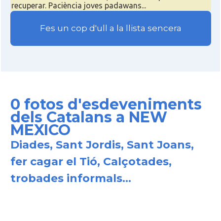
recuperar. Paciència joves padawans...
Consolat
Consolat general a San Francisco
Fes un cop d'ull a la llista sencera
Consolat
Consolat general a Washington
Ambaixada espanyola a Estats Units
Ambaixada
d'Amèrica
0 fotos d'esdeveniments
* + ambaixades i consolats
dels Catalans a NEW
MEXICO
Diades, Sant Jordis, Sant Joans,
fer cagar el Tió, Calçotades,
trobades informals...