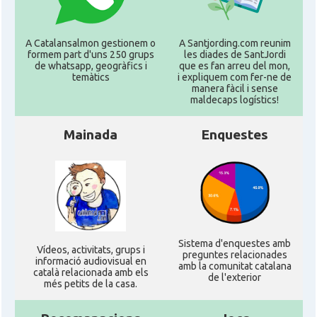
CAMON
CATALANS A GUILDFORD
A Catalansalmon gestionem o
A Santjording.com reunim
formem part d'uns 250 grups
les diades de SantJordi
CAMON
Catalans a HEREFORD
de whatsapp, geogràfics i
que es fan arreu del mon,
temàtics
i expliquem com fer-ne de
manera fàcil i sense
CAMON
Catalans a Ipswich
maldecaps logí­stics!
Mainada
Enquestes
CAMON
Catalans a KETTERING
CAMON
Catalans a Leeds - Uk
CAMON
Catalans a LEICESTER
Sistema d'enquestes amb
Ví­deos, activitats, grups i
preguntes relacionades
CAMON
Catalans a Lincoln
informació audiovisual en
amb la comunitat catalana
català relacionada amb els
de l'exterior
més petits de la casa.
CAMON
Catalans a LIVERPOOL