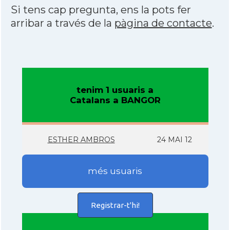
Si tens cap pregunta, ens la pots fer
arribar a través de la
pàgina de contacte
.
tenim 1 usuaris a
Catalans a BANGOR
ESTHER AMBROS
24 MAI 12
més usuaris
Registrar-t'hi!