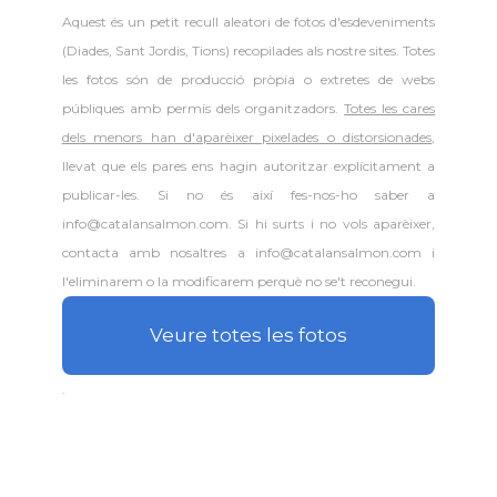
Aquest és un petit recull aleatori de
fotos d'esdeveniments
(Diades, Sant Jordis, Tions) recopilades als nostre sites. Totes
les fotos són de producció pròpia o extretes de webs
públiques amb permís dels organitzadors.
Totes les cares
dels menors han d'aparèixer pixelades o distorsionades
,
llevat que els pares ens hagin autoritzar explícitament a
publicar-les. Si no és així fes-nos-ho saber a
info@catalansalmon.com. Si hi surts i no vols aparèixer,
contacta amb nosaltres a info@catalansalmon.com i
l'eliminarem o la modificarem perquè no se't reconegui.
Veure totes les fotos
.