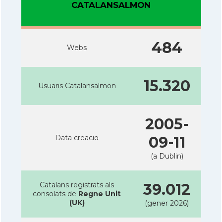
CATALANSALMON
484
Webs
15.320
Usuaris Catalansalmon
2005-
Data creacio
09-11
(a Dublin)
Catalans registrats als
39.012
consolats de
Regne Unit
(UK)
(gener 2026)