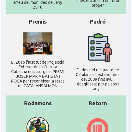
i més encara en un futur
arreu del món, des de l'any
proper
2018
Premis
Padró
El 2016 l'Institut de Projecció
Exterior de la Cultura
Dades del del padró de
Catalana ens atorgà el PREMI
Catalans a l'exterior des
JOSEP MARIA BATISTA I
del 2009 fins avui,
ROCA per reconéixer la tasca
desglossat per paisos i
de CATALANSALMON
anys.
Rodamons
Retorn