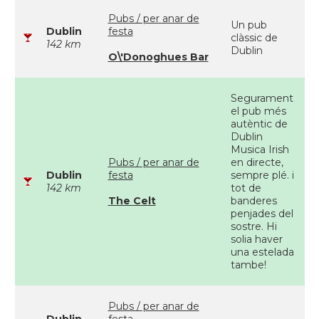
Pubs / per anar de
Un pub
Dublin
festa
clàssic de
142 km
Dublin
O\'Donoghues Bar
Segurament
el pub més
autèntic de
Dublin
Musica Irish
Pubs / per anar de
en directe,
Dublin
festa
sempre plé. i
142 km
tot de
The Celt
banderes
penjades del
sostre. Hi
solia haver
una estelada
tambe!
Pubs / per anar de