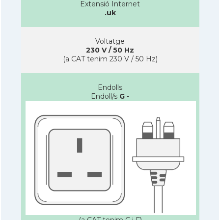
Extensió Internet
.uk
Voltatge
230 V / 50 Hz
(a CAT tenim 230 V / 50 Hz)
Endolls
Endoll/s
G
-