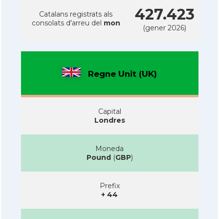
427.423
Catalans registrats als
consolats d'arreu del
mon
(gener 2026)
Regne Unit (UK)
Capital
Londres
Moneda
Pound
(
GBP
)
Prefix
+ 44