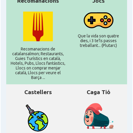
Recomanacions
Jocs
CAMON
CATALANS A LONDON - Londres
CAMON
CATALANS A MANCHESTER
Que la vida son quatre
dies, i 3 te'ls passes
CAMON
Catalans a MILTON KEYNES
treballant... (Plutarc)
Recomanacions de
catalansalmon; Restaurants,
Guies Turístics en català,
CAMON
Catalans a Newcastle upon Tyne
Hotels, Pubs, Llocs fantàstics,
Llocs on comprar menjar
català, Llocs per veure el
Barça ...
CAMON
Catalans a NOTTINGHAM
Castellers
Caga Tió
CAMON
Catalans a OXFORD, UK, Anglaterra
CAMON
Catalans a Portsmouth
CAMON
Catalans a READING