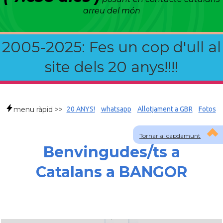
arreu del món
2005-2025: Fes un cop d'ull al
site dels 20 anys!!!!
menu ràpid >>
20 ANYS!
whatsapp
Allotjament a GBR
Fotos
Tornar al capdamunt
Benvingudes/ts a
Catalans a BANGOR