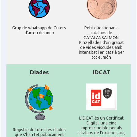
Casal
Centre Català d'Escòcia
Delegació del Govern al Regne Unit
Delegació
i Irlanda
Grup de whatsapp de Culers
Petit qüestionari a
d'arreu del mon
catalans de
CATALANSALMON.
Pinzellades d'un grapat
Consolat
Consolat general a Edinburgh
de vides viscudes amb
intensitat i en català per
tot el món
Consolat
Consolat general a London
Diades
IDCAT
Ambaixada espanyola a Regne Unit
Ambaixada
(UK)
* + ambaixades i consolats
L'IDCAT és un Certificat
Digital, una eina
imprescindible per als
Registre de totes les diades
catalans de l'exterior, ara,
que s'han fet públicament