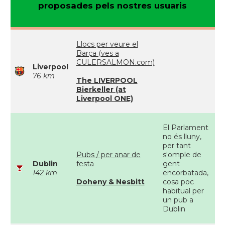
proposades pels nostres usuaris
Llocs per veure el
Barça (ves a
CULERSALMON.com)
Liverpool
76 km
The LIVERPOOL
Bierkeller (at
Liverpool ONE)
El Parlament
no és lluny,
per tant
Pubs / per anar de
s'omple de
Dublin
festa
gent
142 km
encorbatada,
Doheny & Nesbitt
cosa poc
habitual per
un pub a
Dublin