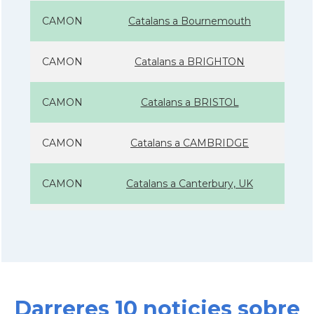
CAMON
Catalans a Bournemouth
CAMON
Catalans a BRIGHTON
CAMON
Catalans a BRISTOL
CAMON
Catalans a CAMBRIDGE
CAMON
Catalans a Canterbury, UK
CAMON
Catalans a Cardiff
CAMON
Catalans a Chelmsford
Darreres 10 noticies sobre
CAMON
Catalans a CHELTENHAM