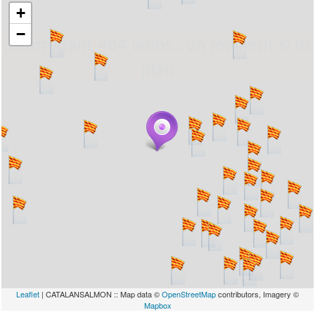
+
−
... carregant 484 webs... un moment si us
plau
Leaflet
| CATALANSALMON :: Map data ©
OpenStreetMap
contributors, Imagery ©
Mapbox