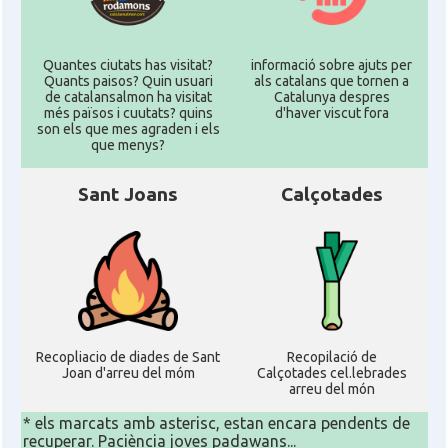
Quantes ciutats has visitat?
informació sobre ajuts per
Quants paisos? Quin usuari
als catalans que tornen a
de catalansalmon ha visitat
Catalunya despres
més països i cuutats? quins
d'haver viscut fora
son els que mes agraden i els
que menys?
Sant Joans
Calçotades
Recopliacio de diades de Sant
Recopilació de
Joan d'arreu del móm
Calçotades cel.lebrades
arreu del món
* els marcats amb asterisc, estan encara pendents de
recuperar. Paciència joves padawans...