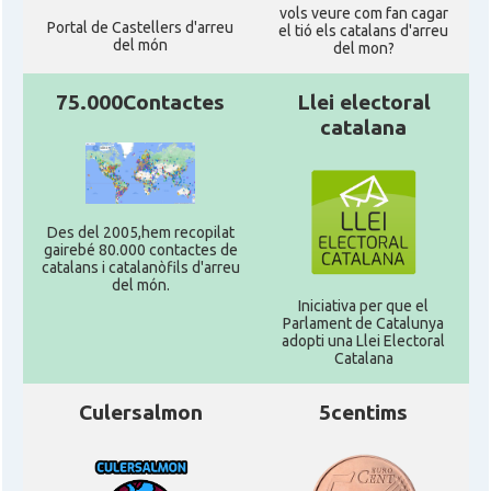
vols veure com fan cagar
Portal de Castellers d'arreu
el tió els catalans d'arreu
del món
del mon?
CAMON
Catalans a RUGBY
75.000Contactes
Llei electoral
CAMON
Catalans a SHEFFIELD
catalana
CAMON
Catalans a SOUTHAMPTON
Des del 2005,hem recopilat
CAMON
Catalans a STIRLING
gairebé 80.000 contactes de
catalans i catalanòfils d'arreu
del món.
Iniciativa per que el
CAMON
Catalans a WIGHT
Parlament de Catalunya
adopti una Llei Electoral
Catalana
CAMON
Catalans a YORK
Culersalmon
5centims
Casal
Catalans UK