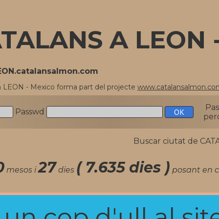
TALANS A LEON 
LEON.catalansalmon.com
a LEON - Mexico forma part del projecte
www.catalansalmon.co
Pa
Passwd
per
Buscar ciutat de C
0
27
( 7.635 dies )
mesos i
dies
posant en c
n cop d'ull al site