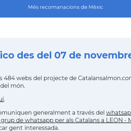
Més recomanacions de Mèxic
ico des del 07 de novembre
es 484 webs del projecte de Catalansalmon.co
 del món.
uí
.
 comuniquen generalment a través del
whatsa
 grup de whatsapp per als Catalans a LEON - 
car gent interessada.