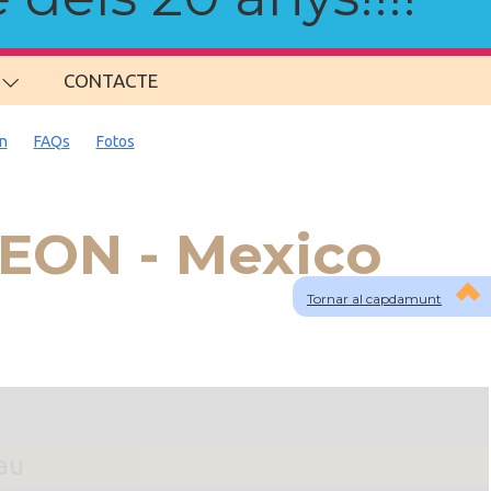
CONTACTE
n
FAQs
Fotos
LEON - Mexico
Tornar al capdamunt
lau