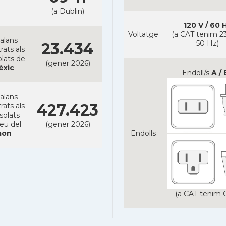
(a Dublin)
120 V / 60 
Voltatge
(a CAT tenim 23
alans
50 Hz)
23.434
rats als
lats de
(gener 2026)
èxic
Endoll/s
A / 
alans
427.423
rats als
solats
reu del
(gener 2026)
on
Endolls
(a CAT tenim C