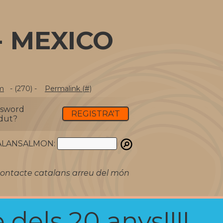
- MEXICO
m
- (270) -
Permalink (#)
ssword
REGISTRA'T
dut?
ATALANSALMON:
ontacte catalans arreu del món
 dels 20 anys!!!!