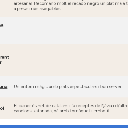
artesanal. Recomano molt el recado negro un plat maia tip
a preus més asequibles.
na
rant
r
una
Un entorn màgic amb plats espectaculars i bon servei
El cuiner és net de catalans i fa receptes de l\'àvia i d\'al
ol
canelons, xatonada, pà amb tomàquet i embotit.