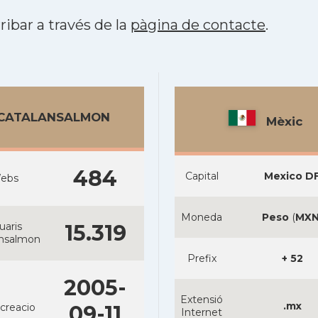
ribar a través de la
pàgina de contacte
.
CATALANSALMON
Mèxic
484
Capital
Mexico D
ebs
Moneda
Peso
(
MX
uaris
15.319
ansalmon
Prefix
+ 52
2005-
Extensió
.mx
creacio
09-11
Internet