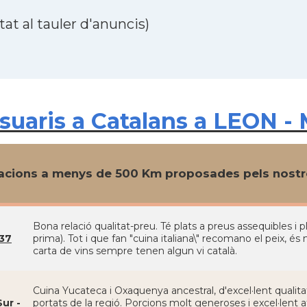
at al tauler d'anuncis)
uaris a Catalans a LEON - 
cions a menys de 500 Km proposades pels nostre
Bona relació qualitat-preu. Té plats a preus assequibles i 
37
prima). Tot i que fan "cuina italiana\" recomano el peix, és 
carta de vins sempre tenen algun vi català.
Cuina Yucateca i Oxaquenya ancestral, d'excel·lent qualitat
ur -
portats de la regió. Porcions molt generoses i excel·lent 