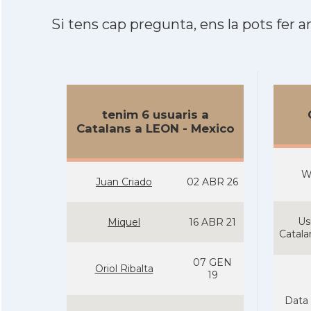
Si tens cap pregunta, ens la pots fer ar
tenim 6 usuaris a
Catalans a LEON - Mexico
W
Juan Criado
02 ABR 26
Us
Miquel
16 ABR 21
Catal
07 GEN
Oriol Ribalta
19
Data 