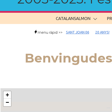
CATALANSALMON
P
menu ràpid >>
SANT JOAN 06
20 ANYS!
Benvingudes/
+
−
..