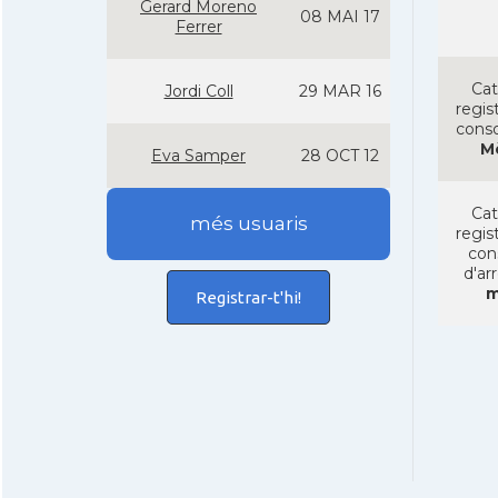
Gerard Moreno
08 MAI 17
Ferrer
Cat
Jordi Coll
29 MAR 16
regist
conso
M
Eva Samper
28 OCT 12
Cat
més usuaris
regist
con
d'ar
m
Registrar-t'hi!