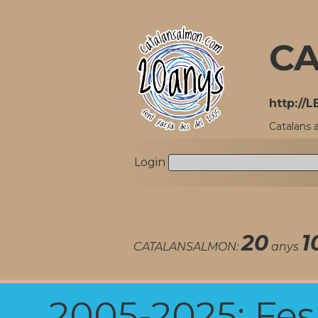
CA
http://
Catalans 
Login
20
1
CATALANSALMON:
anys
2005-2025: Fes u