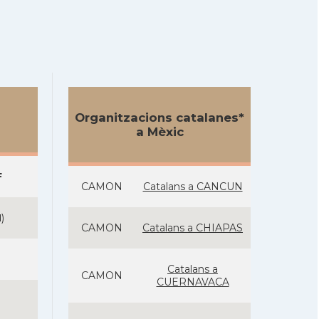
Organitzacions catalanes*
a Mèxic
F
CAMON
Catalans a CANCUN
N
)
CAMON
Catalans a CHIAPAS
Catalans a
CAMON
CUERNAVACA