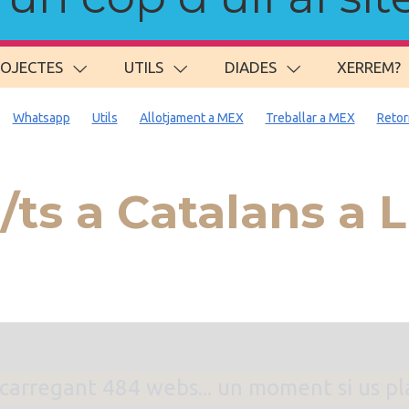
ROJECTES
UTILS
DIADES
XERREM?
Whatsapp
Utils
Allotjament a MEX
Treballar a MEX
Retor
ts a Catalans a 
. carregant 484 webs... un moment si us p