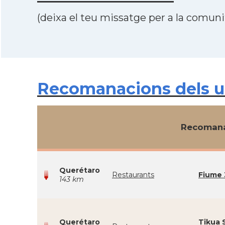
(deixa el teu missatge per a la comunit
Recomanacions dels us
Recomana
Querétaro
Restaurants
Fiume 
143 km
Querétaro
Tikua S