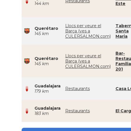
Restaurants
144 km
Este
Llocs per veure el
Taber
Querétaro
Barça (ves a
Santa
145 km
CULERSALMON.com)
Maria
Bar-
Llocs per veure el
Querétaro
Restau
Barça (ves a
145 km
Familia
CULERSALMON.com)
201
Guadalajara
Restaurants
Casa L
179 km
Guadalajara
Restaurants
El Carg
183 km