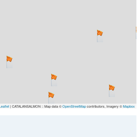
Leaflet
| CATALANSALMON :: Map data ©
OpenStreetMap
contributors, Imagery ©
Mapbox