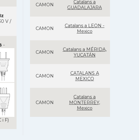
Catalans a
CAMON
GUADALAJARA
Hz
0 V /
Catalans a LEON -
CAMON
Mexico
B
-
Catalans a MÉRIDA,
CAMON
YUCATÁN
CATALANS A
CAMON
MEXICO
Catalans a
CAMON
MONTERREY,
Mexico
 i F)
CAMON
Catalans a PUEBLA