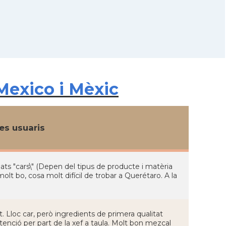
Mexico i Mèxic
s usuaris
plats "cars\" (Depen del tipus de producte i matèria
molt bo, cosa molt difícil de trobar a Querétaro. A la
. Lloc car, però ingredients de primera qualitat
atenció per part de la xef a taula. Molt bon mezcal