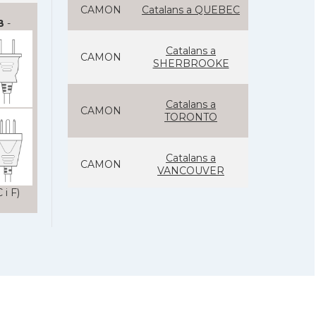
CAMON
Catalans a QUEBEC
B
-
Catalans a
CAMON
SHERBROOKE
Catalans a
CAMON
TORONTO
Catalans a
CAMON
VANCOUVER
 i F)
Casal Català de
Casal
Vancouver
Casal Català del
Casal
Quebec