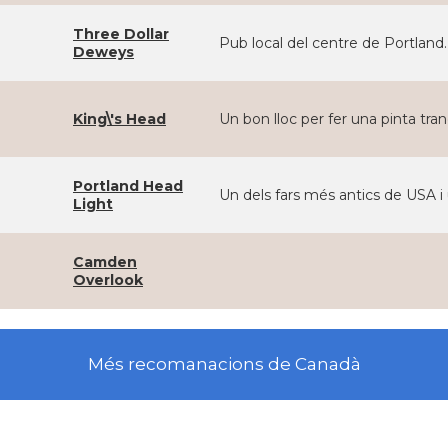
Three Dollar
Pub local del centre de Portland
Deweys
King\'s Head
Un bon lloc per fer una pinta tra
Portland Head
Un dels fars més antics de USA 
Light
Camden
Overlook
Més recomanacions de Canadà