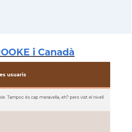
ROOKE i Canadà
s usuaris
. Tampoc és cap meravella, eh? pero vist el nivell