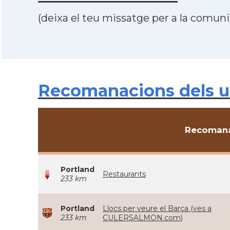
(deixa el teu missatge per a la comunit
Recomanacions dels u
Recomana
Portland
Restaurants
233 km
Portland
Llocs per veure el Barça (ves a
233 km
CULERSALMON.com)