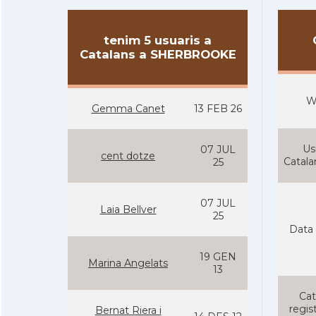
tenim 5 usuaris a
Catalans a SHERBROOKE
W
Gemma Canet
13 FEB 26
Us
07 JUL
cent dotze
Catal
25
07 JUL
Laia Bellver
25
Data 
19 GEN
Marina Angelats
13
Cat
regist
Bernat Riera i