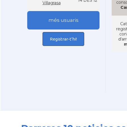
14 DES 12
conso
Villagrasa
Ca
més usuaris
Cat
regist
con
Registrar-t'hi!
d'ar
m