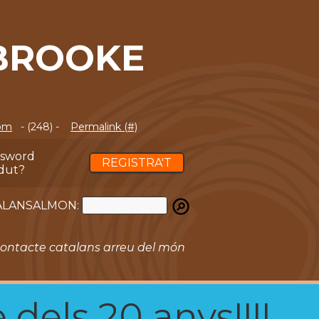
BROOKE
com
- (248) -
Permalink (#)
ssword
REGISTRA'T
dut?
ATALANSALMON:
ontacte catalans arreu del món
 dels 20 anys!!!!