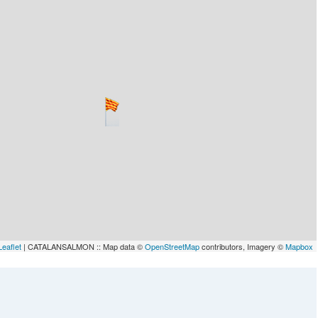
Leaflet
| CATALANSALMON :: Map data ©
OpenStreetMap
contributors, Imagery ©
Mapbox