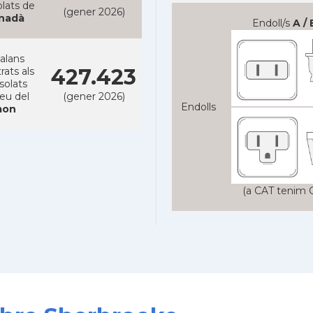
lats de
(gener 2026)
nadà
Endoll/s
A / 
alans
427.423
rats als
solats
reu del
(gener 2026)
Endolls
on
(a CAT tenim C