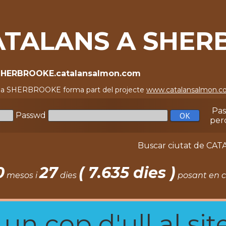
ATALANS A SHER
/SHERBROOKE.catalansalmon.com
s a SHERBROOKE forma part del projecte
www.catalansalmon.
Pa
Passwd
per
Buscar ciutat de C
0
27
( 7.635 dies )
mesos i
dies
posant en c
n cop d'ull al site