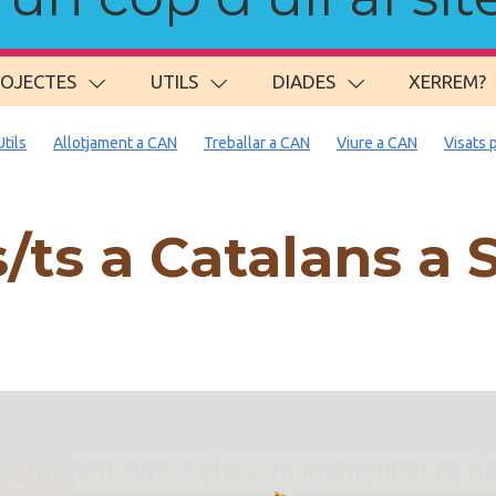
ROJECTES
UTILS
DIADES
XERREM?
Utils
Allotjament a CAN
Treballar a CAN
Viure a CAN
Visats 
/ts a Catalans 
. carregant 484 webs... un moment si us p