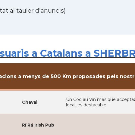
at al tauler d'anuncis)
suaris a Catalans a SHERB
cions a menys de 500 Km proposades pels nostre
Un Coq au Vin més que acceptable
Chaval
local, es destacable
Rí Rá Irish Pub