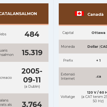
CATALANSALMON
Canadà
484
Capital
Ottawa
ebs
Moneda
Dollar
(
CA
uaris
15.319
ansalmon
Prefix
+ 1
2005-
Extensió
.ca
creacio
09-11
Internet
(a Dublin)
120 V / 60 
Voltatge
(a CAT tenim 23
alans
50 Hz)
3.764
rats als