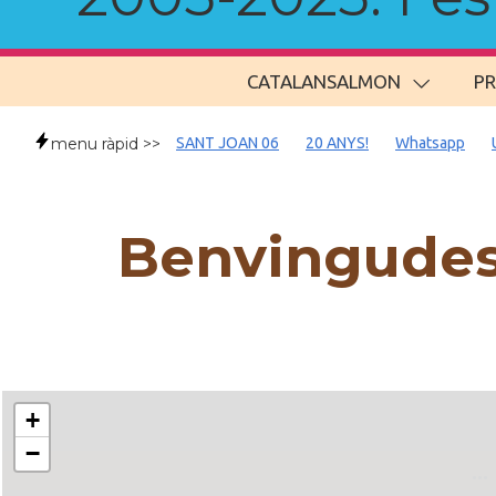
CATALANSALMON
P
menu ràpid >>
SANT JOAN 06
20 ANYS!
Whatsapp
Benvingudes
+
−
..