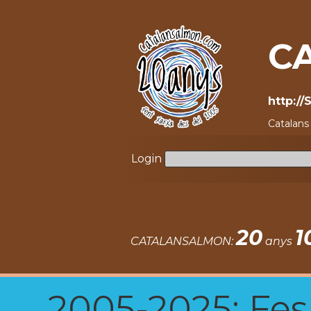
C
http:/
Catalan
Login
20
1
CATALANSALMON:
anys
2005-2025: Fes u