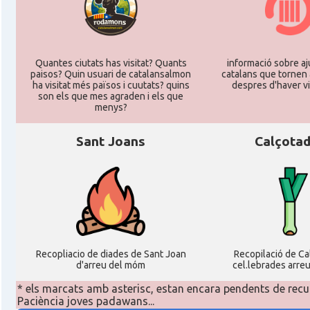
Quantes ciutats has visitat? Quants
informació sobre aj
paisos? Quin usuari de catalansalmon
catalans que tornen 
ha visitat més països i cuutats? quins
despres d'haver vi
son els que mes agraden i els que
menys?
Sant Joans
Calçota
Recopliacio de diades de Sant Joan
Recopilació de C
d'arreu del móm
cel.lebrades arre
* els marcats amb asterisc, estan encara pendents de recu
Paciència joves padawans...