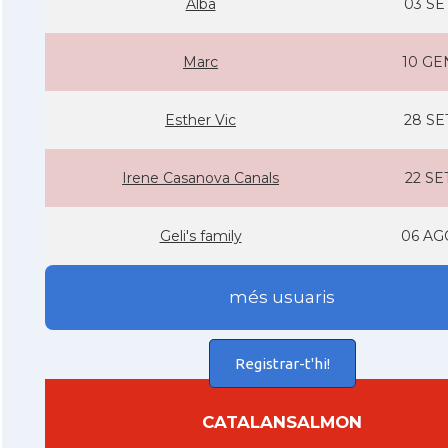
Alba
03 SE
Marc
10 GE
Esther Vic
28 SE
Irene Casanova Canals
22 SE
Geli's family
06 AG
més usuaris
Registrar-t'hi!
CATALANSALMON