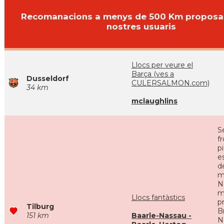
Recomanacions a menys de 500 Km proposa
nostres usuaris
Llocs per veure el
Barça (ves a
Dusseldorf
CULERSALMON.com)
34 km
mclaughlins
S
f
p
e
d
m
N
m
Llocs fantàstics
p
Tilburg
B
151 km
Baarle-Nassau -
N