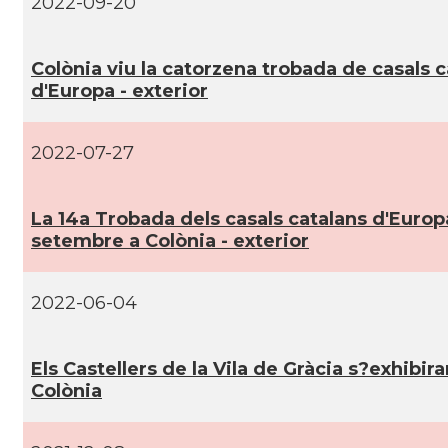
2022-09-20
CAMON
Catalans a Stuttgart
Colònia viu la catorzena trobada de casals c
CAMON
Catalans a TRIER
d'Europa - exterior
CAMON
CATALANS A TÜBINGEN
2022-07-27
Associació Catalana d'Essen E.V. / Katala
Casal
Verein Essen E.V.
La 14a Trobada dels casals catalans d'Europa
setembre a Colònia - exterior
Casal
Associació Catalana d'Hamburg "El Pont 
2022-06-04
Casal
Casal Català de Frankfurt
Els Castellers de la Vila de Gràcia s?exhibira
Casal
Casal Català de Stuttgart, Stuttcat e
Colònia
Casal
Catalanets E.V.