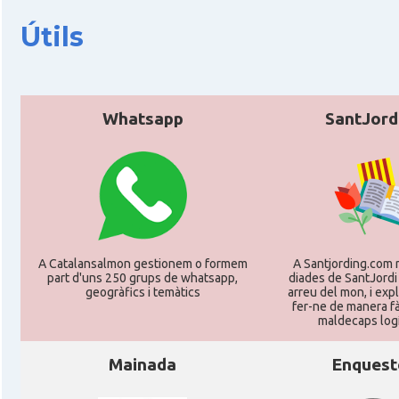
Consolat
Consolat general a Frankfurt am Ma
Útils
Consolat
Consolat general a Hamburg
Consolat
Consolat general a Munich [Münche
Whatsapp
SantJord
Consolat
Consolat general a Stuttgart
Ambaixada
Ambaixada espanyola a Alemanya
* + ambaixades i consolats
A Catalansalmon gestionem o formem
A Santjording.com 
part d'uns 250 grups de whatsapp,
diades de SantJordi
geogràfics i temàtics
arreu del mon, i ex
fer-ne de manera fà
maldecaps logí­
Mainada
Enquest