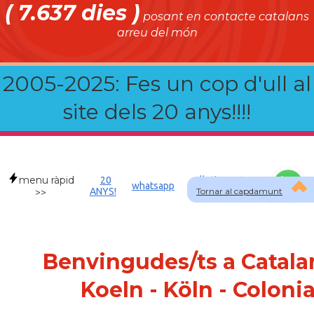
( 7.637 dies )
posant en contacte catalans
arreu del món
2005-2025: Fes un cop d'ull al
site dels 20 anys!!!!
menu ràpid
20
Allotjament a
whatsapp
ANYS!
Tornar al capdamunt
DEU
>>
Benvingudes/ts a Catala
Koeln - Köln - Coloni