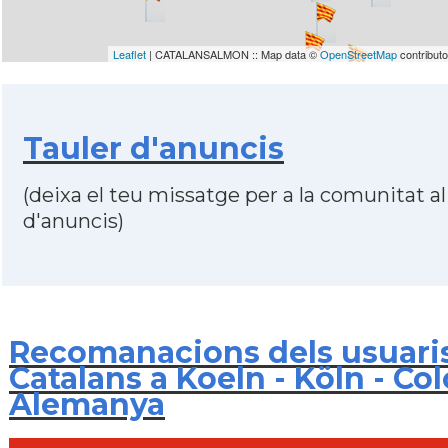
Leaflet
| CATALANSALMON :: Map data ©
OpenStreetMap
contribut
Tauler d'anuncis
(deixa el teu missatge per a la comunitat al
d'anuncis)
Recomanacions dels usuari
Catalans a Koeln - Köln - Col
Alemanya