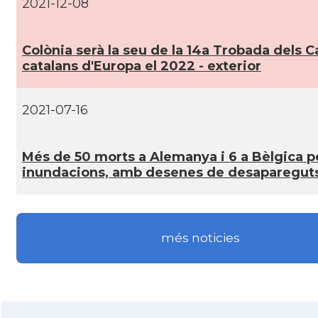
2021-12-08
Casal
Centre Català de Munic
Colònia serà la seu de la 14a Trobada dels C
catalans d'Europa el 2022 - exterior
Casal
Centre Cultural Català de Colònia
2021-07-16
Casal
Katalanischer Salon, e. V.
Més de 50 morts a Alemanya i 6 a Bèlgica p
Acció
Oficina Exterior de Catalunya a Berl
inundacions, amb desenes de desaparegut
Acció
Oficina Exterior de Catalunya a Stutt
més noticies
Delegació
Delegació del Govern a Alemanya
Consolat
Consolat general a Dusseldorf