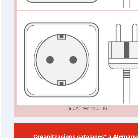
(a CAT tenim C i F)
Organitzacions catalanes* a Alemany