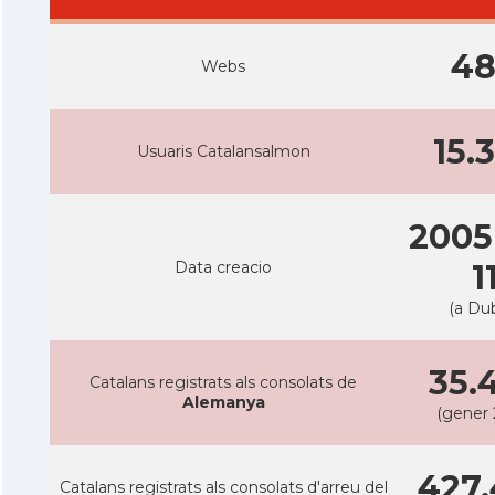
4
Webs
15.
Usuaris Catalansalmon
2005
Data creacio
1
(a Dub
35.
Catalans registrats als consolats de
Alemanya
(gener 
427.
Catalans registrats als consolats d'arreu del