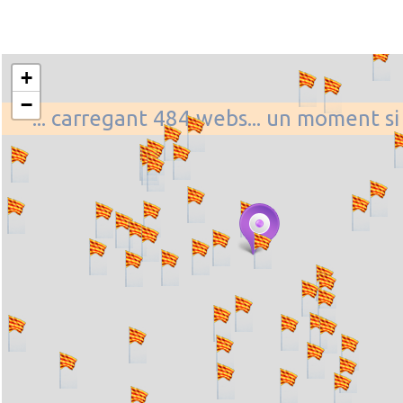
+
−
... carregant 484 webs... un moment si