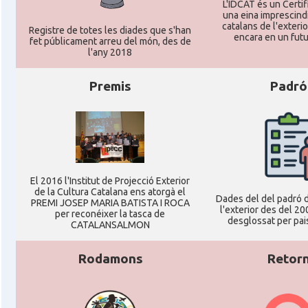
L'IDCAT és un Certifi
una eina imprescindi
catalans de l'exterior
Registre de totes les diades que s'han
encara en un futu
fet públicament arreu del món, des de
l'any 2018
Premis
Padró
El 2016 l'Institut de Projecció Exterior
de la Cultura Catalana ens atorgà el
Dades del del padró d
PREMI JOSEP MARIA BATISTA I ROCA
l'exterior des del 20
per reconéixer la tasca de
desglossat per pais
CATALANSALMON
Rodamons
Retor