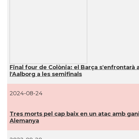
CAMON
Catalans a Koeln - Köln - Colonia
CAMON
Catalans a LEIPZIG
CAMON
Catalans a Mainz
CAMON
Catalans a MANNHEIM
Final four de Colònia: el Barça s'enfrontarà 
CAMON
Catalans a MÜNCHEN
l'Aalborg a les semifinals
CAMON
Catalans a NURNBERG
2024-08-24
CAMON
Catalans a OLDENBURG
Tres morts pel cap baix en un atac amb gan
Alemanya
CAMON
Catalans a ROSTOCK