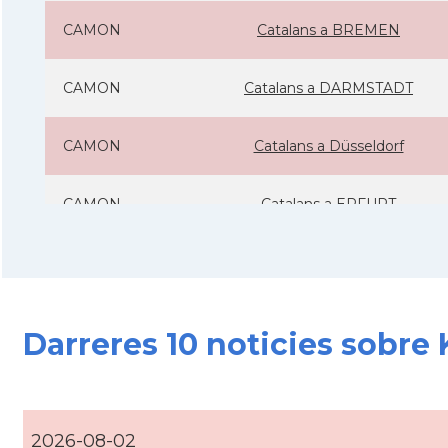
CAMON
Catalans a BREMEN
CAMON
Catalans a DARMSTADT
CAMON
Catalans a Düsseldorf
CAMON
Catalans a ERFURT
CAMON
Catalans a FRANKFURT am Main
CAMON
Catalans a FREIBURG
Darreres 10 noticies sobre
CAMON
Catalans a GOTTINGEN
CAMON
Catalans a Hamburg
2026-08-02