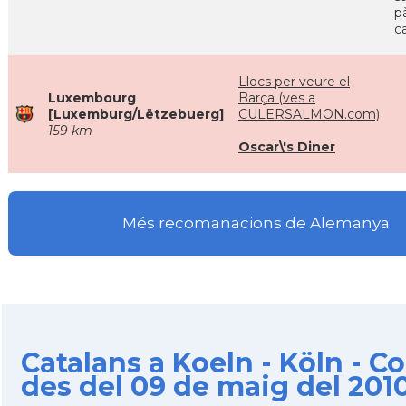
p
c
Llocs per veure el
Luxembourg
Barça (ves a
[Luxemburg/Lëtzebuerg]
CULERSALMON.com)
159 km
Oscar\'s Diner
Més recomanacions de Alemanya
Catalans a Koeln - Köln - C
des del 09 de maig del 201