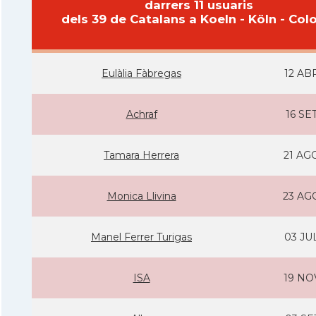
darrers 11 usuaris
dels 39 de Catalans a Koeln - Köln - Col
Eulàlia Fàbregas
12 AB
Achraf
16 SE
Tamara Herrera
21 AG
Monica Llivina
23 AG
Manel Ferrer Turigas
03 JU
ISA
19 NO