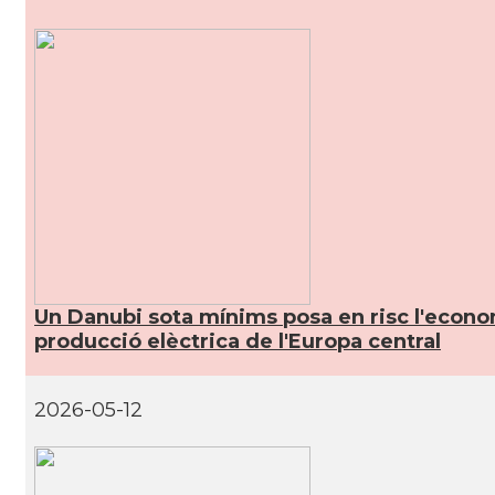
CAMON
Catalans a HEIDELBERG
CAMON
Catalans a HEILBRONN
CAMON
Catalans a Ingolstadt
CAMON
Catalans a JENA
CAMON
Catalans a KAISERSLAUTERN
Un Danubi sota mínims posa en risc l'econom
producció elèctrica de l'Europa central
CAMON
Catalans a Karlsruhe
2026-05-12
CAMON
Catalans a KASSEL