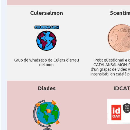
Culersalmon
5centi
Grup de whatsapp de Culers d'arreu
Petit qüestionari a 
del mon
CATALANSALMON. P
d'un grapat de vides 
intensitat i en català 
Diades
IDCA