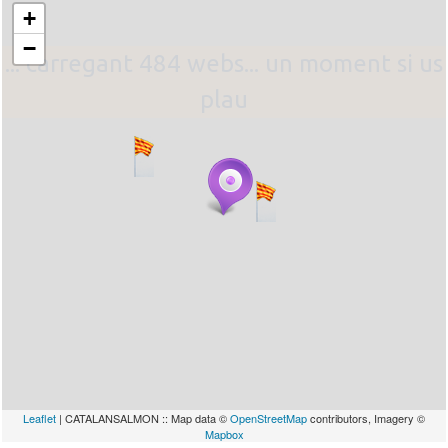
+
−
... carregant 484 webs... un moment si us
plau
Leaflet
| CATALANSALMON :: Map data ©
OpenStreetMap
contributors, Imagery ©
Mapbox