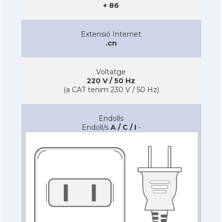
+ 86
Extensió Internet
.cn
Voltatge
220 V / 50 Hz
(a CAT tenim 230 V / 50 Hz)
Endolls
Endoll/s
A / C / I
-