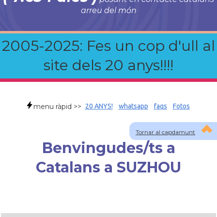
arreu del món
2005-2025: Fes un cop d'ull al
site dels 20 anys!!!!
menu ràpid >>
20 ANYS!
whatsapp
faqs
Fotos
Tornar al capdamunt
Benvingudes/ts a
Catalans a SUZHOU