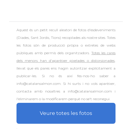
Aquest és un petit recull aleatori de
fotos d'esdeveniments
(Diades, Sant Jordis, Tions) recopilades als nostre sites. Totes
les fotos són de producció pròpia o extretes de webs
públiques amb permís dels organitzadors.
Totes les cares
dels menors han d'aparèixer pixelades o distorsionades
,
llevat que els pares ens hagin autoritzar explícitament a
publicar-les. Si no és així fes-nos-ho saber a
info@catalansalmon.com. Si hi surts i no vols aparèixer,
contacta amb nosaltres a info@catalansalmon.com i
l'eliminarem o la modificarem perquè no se't reconegui.
Veure totes les fotos
.