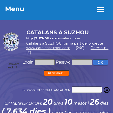
Menu
Menu
CATALANS A SUZHOU
http://SUZHOU.catalansalmon.com
Catalans a SUZHOU forma part del projecte
www.catalansalmon.com
- (246) -
Permalink
(#)
Login
Passwd
Password
perdut?
REGISTRA'T
Buscar ciutat de CATALANSALMON:
20
10
26
CATALANSALMON:
anys
mesos i
dies
( 7.634 dies )
posant en contacte catalans