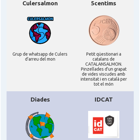
Culersalmon
5centims
Grup de whatsapp de Culers
Petit qüestionari a
d'arreu del mon
catalans de
CATALANSALMON.
Pinzellades d'un grapat
de vides viscudes amb
intensitat i en català per
tot el món
Diades
IDCAT