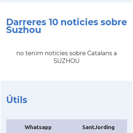
Ambaixada
Ambaixada espanyola a Xina
* + ambaixades i consolats
Darreres 10 noticies sobre
Suzhou
no tenim notícies sobre Catalans a
SUZHOU
Útils
Whatsapp
SantJording