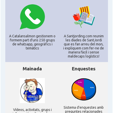
A Catalansalmon gestionem o
A Santjording.com reunim
formem part d'uns 250 grups
les diades de SantJordi
de whatsapp, geogràfics i
que es fan arreu del mon,
temàtics
i expliquem com fer-ne de
manera fàcil i sense
maldecaps logí­stics!
Mainada
Enquestes
Sistema d'enquestes amb
Ví­deos, activitats, grups i
preguntes relacionades