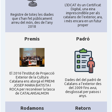
L'IDCAT és un Certificat
Digital, una eina
imprescindible per als
Registre de totes les diades
catalans de l'exterior, ara,
que s'han fet públicament
i més encara en un futur
arreu del món, des de l'any
proper
2018
Premis
Padró
El 2016 l'Institut de Projecció
Exterior de la Cultura
Dades del del padró de
Catalana ens atorgà el PREMI
Catalans a l'exterior des
JOSEP MARIA BATISTA I
del 2009 fins avui,
ROCA per reconéixer la tasca
desglossat per paisos i
de CATALANSALMON
anys.
Rodamons
Retorn