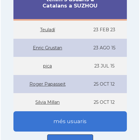
Catalans a SUZHOU
Teuladí­
23 FEB 23
Enric Grustan
23 AGO 15
pica
23 JUL 15
Roger Papasseit
25 OCT 12
Silvia Millan
25 OCT 12
més usuaris