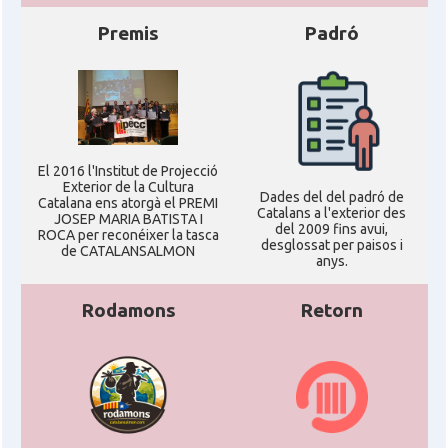
Premis
Padró
El 2016 l'Institut de Projecció
Exterior de la Cultura
Dades del del padró de
Catalana ens atorgà el PREMI
Catalans a l'exterior des
JOSEP MARIA BATISTA I
del 2009 fins avui,
ROCA per reconéixer la tasca
desglossat per paisos i
de CATALANSALMON
anys.
Rodamons
Retorn