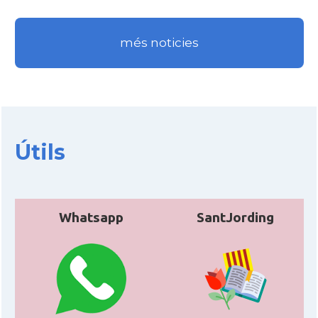
més noticies
Útils
Whatsapp
SantJording