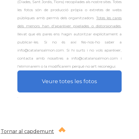
(Diades, Sant Jordis, Tions) recopilades als nostre sites. Totes
les fotos són de producció pròpia o extretes de webs
públiques amb permís dels organitzadors.
Totes les cares
dels menors han d'aparèixer pixelades o distorsionades
,
llevat que els pares ens hagin autoritzar explícitament a
publicar-les. Si no és així fes-nos-ho saber a
info@catalansalmon.com. Si hi surts i no vols aparèixer,
contacta amb nosaltres a info@catalansalmon.com i
l'eliminarem o la modificarem perquè no se't reconegui.
Veure totes les fotos
.
Tornar al capdemunt