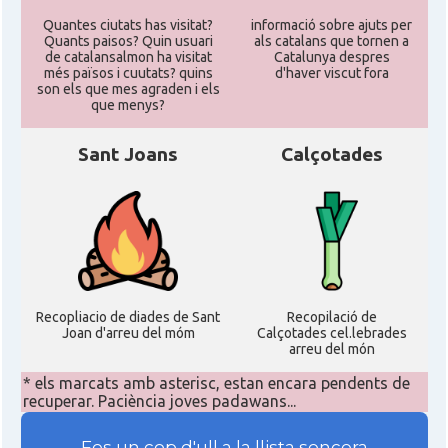
Quantes ciutats has visitat?
informació sobre ajuts per
Quants paisos? Quin usuari
als catalans que tornen a
de catalansalmon ha visitat
Catalunya despres
més països i cuutats? quins
d'haver viscut fora
son els que mes agraden i els
que menys?
Sant Joans
Calçotades
Recopliacio de diades de Sant
Recopilació de
Joan d'arreu del móm
Calçotades cel.lebrades
arreu del món
* els marcats amb asterisc, estan encara pendents de
recuperar. Paciència joves padawans...
Fes un cop d'ull a la llista sencera