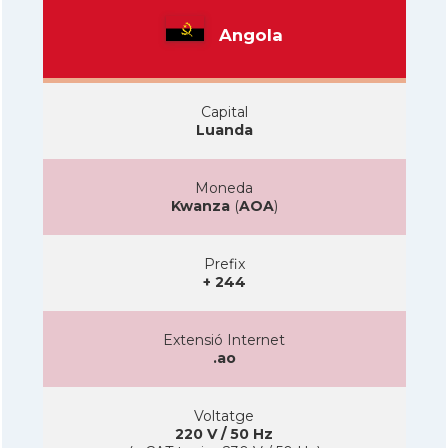
Angola
Capital
Luanda
Moneda
Kwanza
(
AOA
)
Prefix
+ 244
Extensió Internet
.ao
Voltatge
220 V / 50 Hz