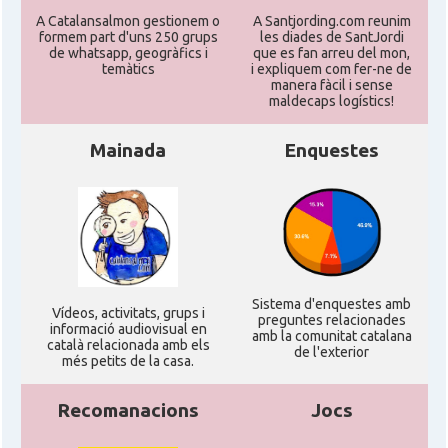
A Catalansalmon gestionem o
A Santjording.com reunim
formem part d'uns 250 grups
les diades de SantJordi
de whatsapp, geogràfics i
que es fan arreu del mon,
temàtics
i expliquem com fer-ne de
manera fàcil i sense
maldecaps logí­stics!
Mainada
Enquestes
Sistema d'enquestes amb
Ví­deos, activitats, grups i
preguntes relacionades
informació audiovisual en
amb la comunitat catalana
català relacionada amb els
de l'exterior
més petits de la casa.
Recomanacions
Jocs