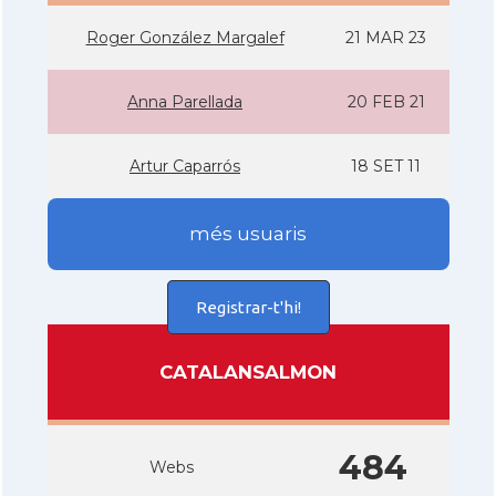
Roger González Margalef
21 MAR 23
Anna Parellada
20 FEB 21
Artur Caparrós
18 SET 11
més usuaris
Registrar-t'hi!
CATALANSALMON
484
Webs