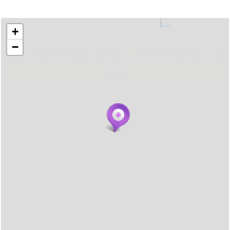
+
−
... carregant 484 webs... un moment si us
plau