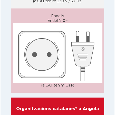
(a CAT tenim 230 V / 50 Hz)
Endolls
Endoll/s
C
-
(a CAT tenim C i F)
Organitzacions catalanes* a Angola