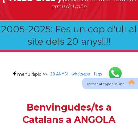
arreu del món
2005-2025: Fes un cop d'ull al
site dels 20 anys!!!!
menu ràpid >>
20 ANYS!
whatsapp
faqs
Tornar al capdamunt
Benvingudes/ts a
Catalans a ANGOLA