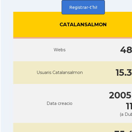
Registrar-t'hi!
CATALANSALMON
4
Webs
15.
Usuaris Catalansalmon
2005
Data creacio
1
(a Dub