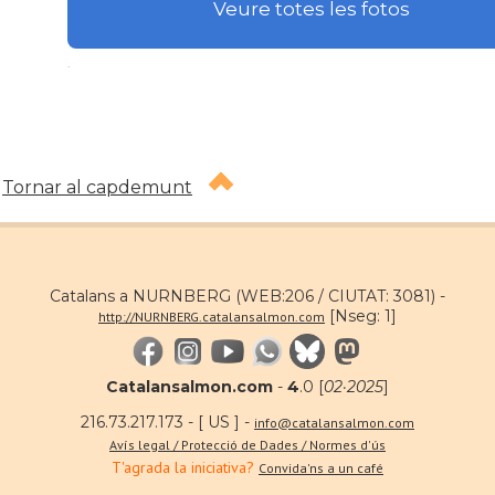
Veure totes les fotos
.
Tornar al capdemunt
Catalans a NURNBERG (WEB:206 / CIUTAT: 3081) -
[Nseg: 1]
http://NURNBERG.catalansalmon.com
Catalansalmon.com
-
4
.0 [
02·2025
]
216.73.217.173 - [ US ] -
info@catalansalmon.com
Avís legal / Protecció de Dades / Normes d'ús
T'agrada la iniciativa?
Convida'ns a un café