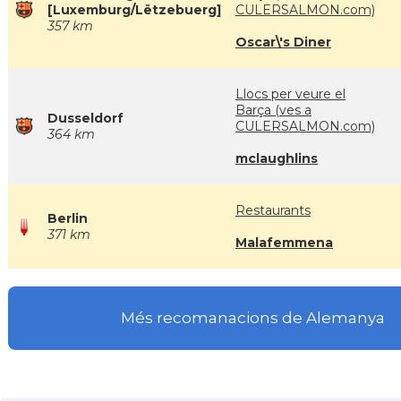
[Luxemburg/Lëtzebuerg]
CULERSALMON.com)
357 km
Oscar\'s Diner
Llocs per veure el
Barça (ves a
Dusseldorf
CULERSALMON.com)
364 km
mclaughlins
Restaurants
Berlin
371 km
Malafemmena
Més recomanacions de Alemanya