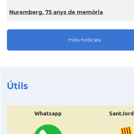
Nuremberg, 75 anys de memòria
CAMON
Catalans a KASSEL
CAMON
Catalans a Koeln - Köln - Colonia
més noticies
CAMON
Catalans a LEIPZIG
CAMON
Catalans a Mainz
Útils
CAMON
Catalans a MANNHEIM
CAMON
Catalans a MÜNCHEN
Whatsapp
SantJord
CAMON
Catalans a NURNBERG