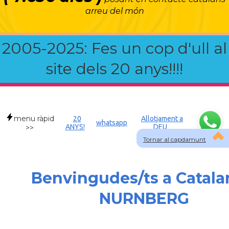
arreu del món
2005-2025: Fes un cop d'ull al
site dels 20 anys!!!!
menu ràpid
20
Allotjament a
whatsapp
ANYS!
DEU
>>
Tornar al capdamunt
Benvingudes/ts a Catala
NURNBERG