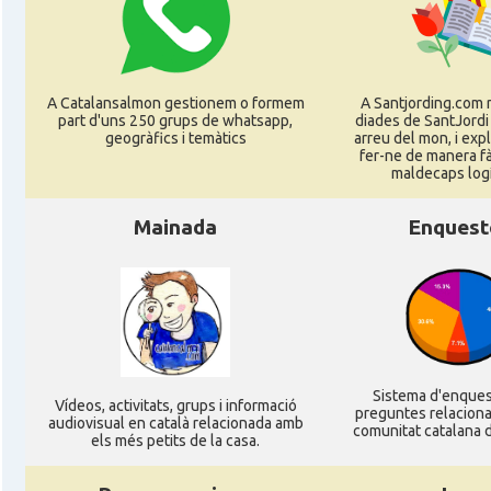
CAMON
Catalans a OLDENBURG
CAMON
Catalans a ROSTOCK
A Catalansalmon gestionem o formem
A Santjording.com 
part d'uns 250 grups de whatsapp,
diades de SantJordi
geogràfics i temàtics
arreu del mon, i ex
CAMON
Catalans a Stuttgart
fer-ne de manera fà
maldecaps logí­
CAMON
Catalans a TRIER
Mainada
Enquest
CAMON
CATALANS A TÜBINGEN
Associació Catalana d'Essen E.V. / Katala
Casal
Verein Essen E.V.
Sistema d'enque
Ví­deos, activitats, grups i informació
preguntes relacion
Casal
Associació Catalana d'Hamburg "El Pont 
audiovisual en català relacionada amb
comunitat catalana d
els més petits de la casa.
Casal
Casal Català de Frankfurt