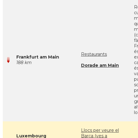
R
c
m
q
m
(
fà
F
é
Restaurants
Frankfurt am Main
e
188 km
ca
Dorade am Main
és
v
p
so
p
u
g
al
lo
Llocs per veure el
Luxembourg
Barça (ves a