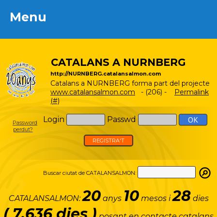
Menu
Menu
CATALANS A NURNBERG
http://NURNBERG.catalansalmon.com
Catalans a NURNBERG forma part del projecte
www.catalansalmon.com
- (206) -
Permalink
(#)
Login
Passwd
Password
perdut?
REGISTRA'T
Buscar ciutat de CATALANSALMON:
20
10
28
CATALANSALMON:
anys
mesos i
dies
( 7.636 dies )
posant en contacte catalans