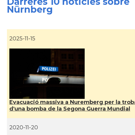
Darreres 10 noticies sobre
Nürnberg
CAMON
Catalans a GOTTINGEN
CAMON
Catalans a Hamburg
2025-11-15
CAMON
Catalans a HEIDELBERG
CAMON
Catalans a HEILBRONN
CAMON
Catalans a Ingolstadt
CAMON
Catalans a JENA
Evacuació massiva a Nuremberg per la troba
d'una bomba de la Segona Guerra Mundial
CAMON
Catalans a KAISERSLAUTERN
2020-11-20
CAMON
Catalans a Karlsruhe