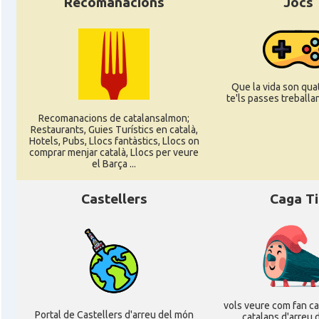
Recomanacions
Jocs
Casal
Casal Català de Stuttgart, Stuttcat e
Casal
Catalanets E.V.
Que la vida son quat
te'ls passes treballant
Casal
Centre Català de Munic
Recomanacions de catalansalmon;
Restaurants, Guies Turístics en català,
Hotels, Pubs, Llocs fantàstics, Llocs on
comprar menjar català, Llocs per veure
Casal
Centre Cultural Català de Colònia
el Barça ...
Castellers
Caga T
Casal
Katalanischer Salon, e. V.
Acció
Oficina Exterior de Catalunya a Berl
Acció
Oficina Exterior de Catalunya a Stutt
vols veure com fan cag
Portal de Castellers d'arreu del món
catalans d'arreu 