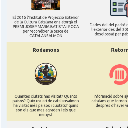
El 2016 l'Institut de Projecció Exterior
de la Cultura Catalana ens atorgà el
Dades del del padró d
PREMI JOSEP MARIA BATISTA I ROCA
l'exterior des del 20
per reconéixer la tasca de
desglossat per pais
CATALANSALMON
Rodamons
Retor
Quantes ciutats has visitat? Quants
informació sobre aj
paisos? Quin usuari de catalansalmon
catalans que tornen 
ha visitat més països i cuutats? quins
despres d'haver vi
son els que mes agraden i els que
menys?