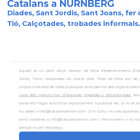
Catalans a NURNBERG
Diades, Sant Jordis, Sant Joans, fer 
Tió, Calçotades, trobades informals.
Aquest és un petit recull aleatori de
fotos d'esdeveniments (Dia
Jordis, Tions) recopilades als nostre sites. Totes les fotos són de
pròpia o extretes de webs públiques amb permís dels organitzador
cares dels menors han d'aparèixer pixelades o distorsionades
, lle
pares ens hagin autoritzar explícitament a publicar-les. Si no és aix
ho saber a info@catalansalmon.com. Si hi surts i no vols aparèixer
amb nosaltres a info@catalansalmon.com i l'eliminarem o la mo
perquè no se't reconegui.