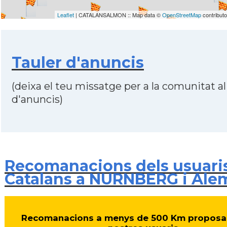
Leaflet
| CATALANSALMON :: Map data ©
OpenStreetMap
contribut
Tauler d'anuncis
(deixa el teu missatge per a la comunitat al
d'anuncis)
Recomanacions dels usuari
Catalans a NURNBERG i Ale
Recomanacions a menys de 500 Km proposa