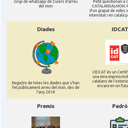
Grup de whatsapp de Culers d'arreu
Petit qüestionari a 
del mon
CATALANSALMON. P
d'un grapat de vides 
intensitat i en català 
Diades
IDCA
L'IDCAT és un Certifi
una eina imprescindi
catalans de l'exterior
Registre de totes les diades que s'han
encara en un futu
fet públicament arreu del món, des de
l'any 2018
Premis
Padró