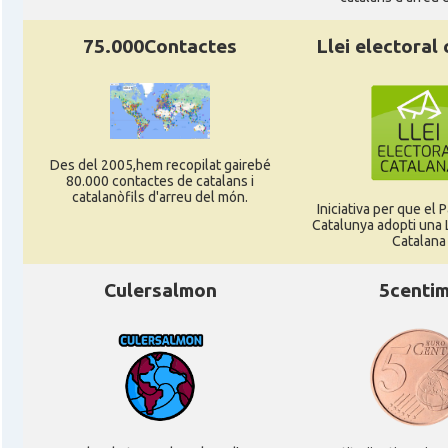
Delegació
Delegació del Govern a Alemanya
75.000Contactes
Llei electoral
Consolat
Consolat general a Dusseldorf
Consolat
Consolat general a Frankfurt am Ma
Des del 2005,hem recopilat gairebé
Consolat
Consolat general a Hamburg
80.000 contactes de catalans i
catalanòfils d'arreu del món.
Iniciativa per que el
Catalunya adopti una L
Consolat
Consolat general a Munich [Münche
Catalana
Culersalmon
5centi
Consolat
Consolat general a Stuttgart
Ambaixada
Ambaixada espanyola a Alemanya
* + ambaixades i consolats