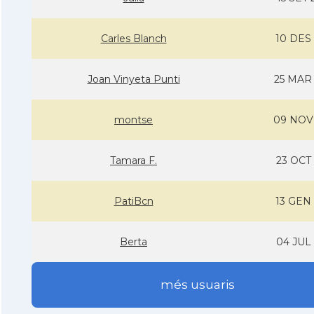
Carles Blanch
10 DES 
Joan Vinyeta Punti
25 MAR
montse
09 NOV
Tamara F.
23 OCT 
PatiBcn
13 GEN 
Berta
04 JUL 
més usuaris