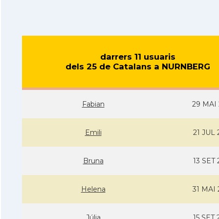
darrers 11 usuaris
dels 25 de Catalans a NURNBERG
Fabian
29 MAI 
Emili
21 JUL 
Bruna
13 SET 
Helena
31 MAI 
Júlia
15 SET 