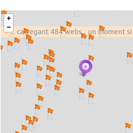
+
−
... carregant 484 webs... un moment si