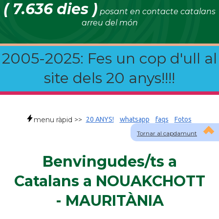
( 7.636 dies )
posant en contacte catalans
arreu del món
2005-2025: Fes un cop d'ull al
site dels 20 anys!!!!
menu ràpid >>
20 ANYS!
whatsapp
faqs
Fotos
Tornar al capdamunt
Benvingudes/ts a
Catalans a NOUAKCHOTT
- MAURITÀNIA