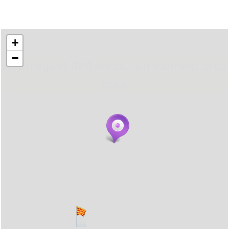
+
−
... carregant 484 webs... un moment si us
plau