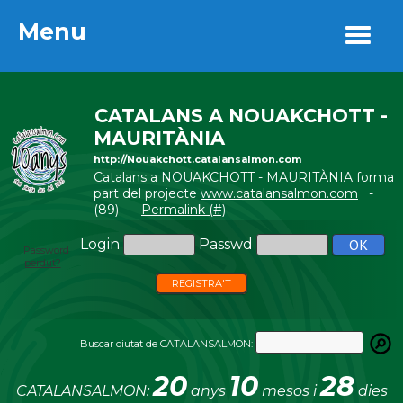
Menu
Menu
CATALANS A NOUAKCHOTT -
MAURITÀNIA
http://Nouakchott.catalansalmon.com
Catalans a NOUAKCHOTT - MAURITÀNIA forma
part del projecte
www.catalansalmon.com
-
(89) -
Permalink (#)
Login
Passwd
Password
perdut?
REGISTRA'T
Buscar ciutat de CATALANSALMON:
20
10
28
CATALANSALMON:
anys
mesos i
dies