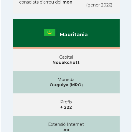
consolats d'arreu del
mon
(gener 2026)
Mauritània
Capital
Nouakchott
Moneda
Ouguiya
(
MRO
)
Prefix
+ 222
Extensió Internet
.mr