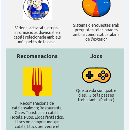
Sistema d'enquestes amb
Ví­deos, activitats, grups i
preguntes relacionades
informació audiovisual en
amb la comunitat catalana
català relacionada amb els
de l'exterior
més petits de la casa.
Recomanacions
Jocs
Que la vida son quatre
dies, i 3 te'ls passes
treballant... (Plutarc)
Recomanacions de
catalansalmon; Restaurants,
Guies Turístics en català,
Hotels, Pubs, Llocs fantàstics,
Llocs on comprar menjar
català, Llocs per veure el