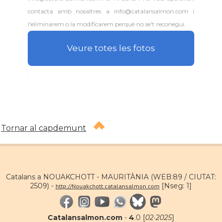
contacta amb nosaltres a info@catalansalmon.com i
l'eliminarem o la modificarem perquè no se't reconegui.
Veure totes les fotos
.
Tornar al capdemunt
Catalans a NOUAKCHOTT - MAURITÀNIA (WEB:89 / CIUTAT:
2509) -
[Nseg: 1]
http://Nouakchott.catalansalmon.com
Catalansalmon.com
-
4
.0 [
02·2025
]