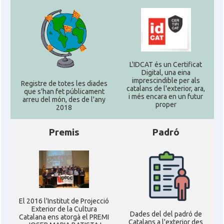
L'IDCAT és un Certificat
Digital, una eina
imprescindible per als
Registre de totes les diades
catalans de l'exterior, ara,
que s'han fet públicament
i més encara en un futur
arreu del món, des de l'any
proper
2018
Premis
Padró
El 2016 l'Institut de Projecció
Exterior de la Cultura
Dades del del padró de
Catalana ens atorgà el PREMI
Catalans a l'exterior des