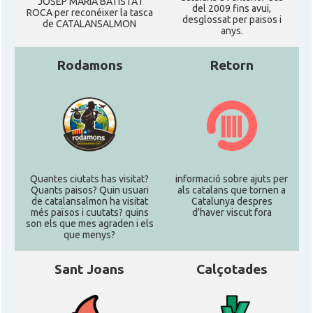
JOSEP MARIA BATISTA I
del 2009 fins avui,
ROCA per reconéixer la tasca
desglossat per paisos i
de CATALANSALMON
anys.
Rodamons
Retorn
Quantes ciutats has visitat?
informació sobre ajuts per
Quants paisos? Quin usuari
als catalans que tornen a
de catalansalmon ha visitat
Catalunya despres
més països i cuutats? quins
d'haver viscut fora
son els que mes agraden i els
que menys?
Sant Joans
Calçotades