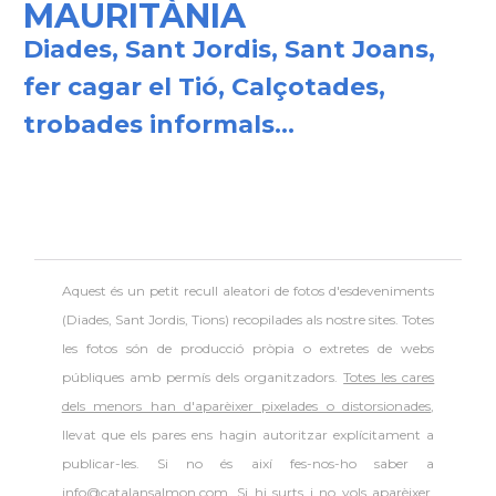
MAURITÀNIA
Diades, Sant Jordis, Sant Joans,
fer cagar el Tió, Calçotades,
trobades informals...
Aquest és un petit recull aleatori de
fotos d'esdeveniments
(Diades, Sant Jordis, Tions) recopilades als nostre sites. Totes
les fotos són de producció pròpia o extretes de webs
públiques amb permís dels organitzadors.
Totes les cares
dels menors han d'aparèixer pixelades o distorsionades
,
llevat que els pares ens hagin autoritzar explícitament a
publicar-les. Si no és així fes-nos-ho saber a
info@catalansalmon.com. Si hi surts i no vols aparèixer,