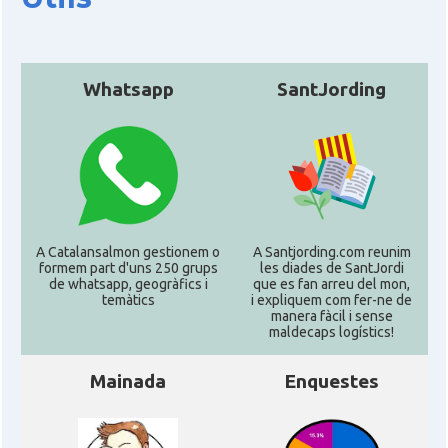
Whatsapp
SantJording
A Catalansalmon gestionem o
A Santjording.com reunim
formem part d'uns 250 grups
les diades de SantJordi
de whatsapp, geogràfics i
que es fan arreu del mon,
temàtics
i expliquem com fer-ne de
manera fàcil i sense
maldecaps logí­stics!
Mainada
Enquestes