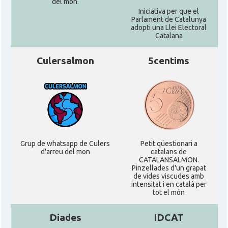
del món.
Iniciativa per que el
Parlament de Catalunya
adopti una Llei Electoral
Catalana
Culersalmon
5centims
Grup de whatsapp de Culers
Petit qüestionari a
d'arreu del mon
catalans de
CATALANSALMON.
Pinzellades d'un grapat
de vides viscudes amb
intensitat i en català per
tot el món
Diades
IDCAT