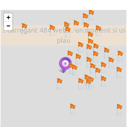
+
−
... carregant 484 webs... un moment si us
plau