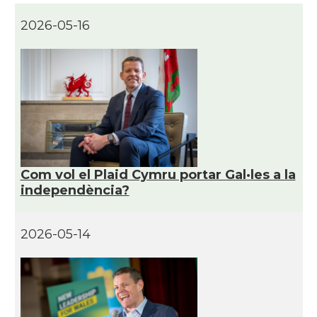
CAMON
Catalans a DERRY
2026-05-16
CAMON
CATALANS A EDINBURGH
CAMON
Catalans a Enniskillen
CAMON
Catalans a EXETER
Com vol el Plaid Cymru portar Gal·les a la
Catalans a Glasgow -Escòcia -
CAMON
independència?
Scotland
2026-05-14
CAMON
Catalans a GUERNSEY
CAMON
CATALANS A GUILDFORD