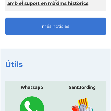
amb el suport en màxims històrics
més noticies
Útils
Whatsapp
SantJording