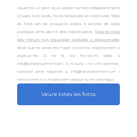
Aquest és un petit recull aleatori de
fotos d'esdeveniments
(Diades, Sant Jordis, Tions) recopilades als nostre sites. Totes
les fotos són de producció pròpia o extretes de webs
públiques amb permís dels organitzadors.
Totes les cares
dels menors han d'aparèixer pixelades o distorsionades
,
llevat que els pares ens hagin autoritzar explícitament a
publicar-les. Si no és així fes-nos-ho saber a
info@catalansalmon.com. Si hi surts i no vols aparèixer,
contacta amb nosaltres a info@catalansalmon.com i
l'eliminarem o la modificarem perquè no se't reconegui.
Veure totes les fotos
.