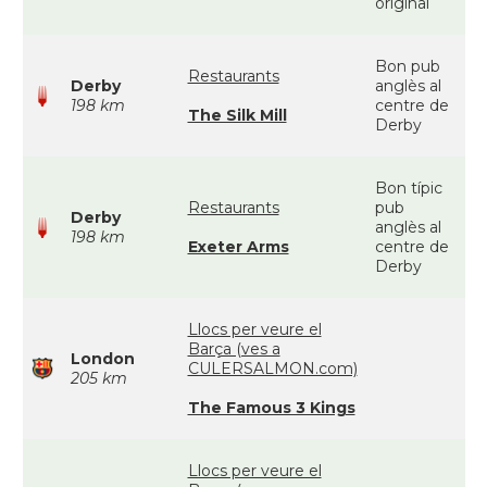
original
Bon pub
Restaurants
Derby
anglès al
198 km
centre de
The Silk Mill
Derby
Bon típic
Restaurants
pub
Derby
anglès al
198 km
Exeter Arms
centre de
Derby
Llocs per veure el
Barça (ves a
London
CULERSALMON.com)
205 km
The Famous 3 Kings
Llocs per veure el