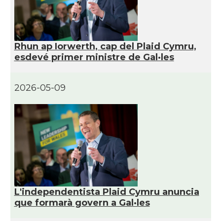
CAMON
Catalans a HEREFORD
CAMON
Catalans a Ipswich
Rhun ap Iorwerth, cap del Plaid Cymru,
esdevé primer ministre de Gal·les
CAMON
Catalans a KETTERING
CAMON
Catalans a Leeds - Uk
2026-05-09
CAMON
Catalans a LEICESTER
CAMON
Catalans a Lincoln
CAMON
Catalans a LIVERPOOL
L'independentista Plaid Cymru anuncia
CAMON
CATALANS A LONDON - Londres
que formarà govern a Gal·les