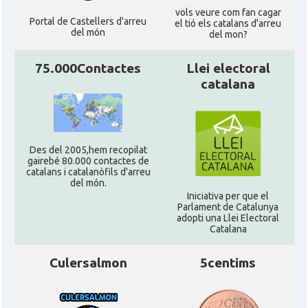
vols veure com fan cagar
Portal de Castellers d'arreu
el tió els catalans d'arreu
del món
del mon?
75.000Contactes
Llei electoral
catalana
Des del 2005,hem recopilat
gairebé 80.000 contactes de
catalans i catalanòfils d'arreu
del món.
Iniciativa per que el
Parlament de Catalunya
adopti una Llei Electoral
Catalana
Culersalmon
5centims