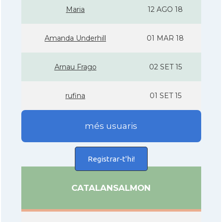
Maria
12 AGO 18
Amanda Underhill
01 MAR 18
Arnau Frago
02 SET 15
rufina
01 SET 15
més usuaris
Registrar-t'hi!
CATALANSALMON