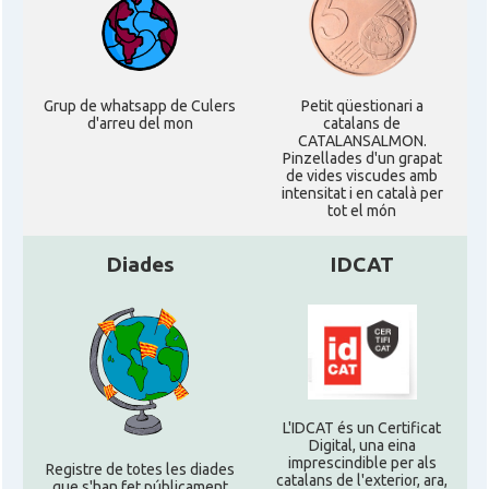
Grup de whatsapp de Culers
Petit qüestionari a
d'arreu del mon
catalans de
CATALANSALMON.
Pinzellades d'un grapat
de vides viscudes amb
intensitat i en català per
tot el món
Diades
IDCAT
L'IDCAT és un Certificat
Digital, una eina
imprescindible per als
Registre de totes les diades
catalans de l'exterior, ara,
que s'han fet públicament