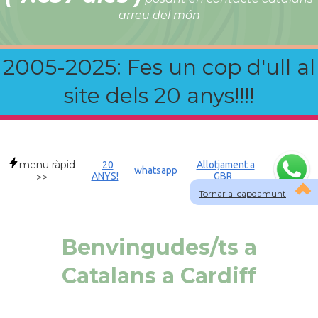
arreu del món
2005-2025: Fes un cop d'ull al
site dels 20 anys!!!!
menu ràpid
20
Allotjament a
whatsapp
ANYS!
GBR
>>
Tornar al capdamunt
Benvingudes/ts a
Catalans a Cardiff