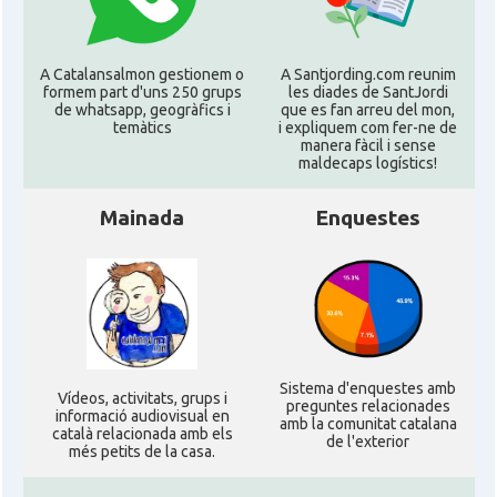
A Catalansalmon gestionem o
A Santjording.com reunim
formem part d'uns 250 grups
les diades de SantJordi
de whatsapp, geogràfics i
que es fan arreu del mon,
temàtics
i expliquem com fer-ne de
manera fàcil i sense
maldecaps logí­stics!
Mainada
Enquestes
Sistema d'enquestes amb
Ví­deos, activitats, grups i
preguntes relacionades
informació audiovisual en
amb la comunitat catalana
català relacionada amb els
de l'exterior
més petits de la casa.