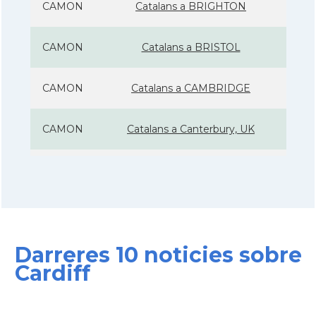
CAMON
Catalans a BRIGHTON
CAMON
Catalans a BRISTOL
CAMON
Catalans a CAMBRIDGE
CAMON
Catalans a Canterbury, UK
CAMON
Catalans a Cardiff
CAMON
Catalans a Chelmsford
Darreres 10 noticies sobre
CAMON
Catalans a CHELTENHAM
Cardiff
CAMON
Catalans a Chester