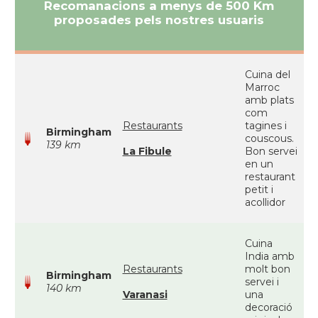
Recomanacions a menys de 500 Km
proposades pels nostres usuaris
Cuina del
Marroc
amb plats
com
Restaurants
tagines i
Birmingham
couscous.
139 km
La Fibule
Bon servei
en un
restaurant
petit i
acollidor
Cuina
India amb
Restaurants
molt bon
Birmingham
servei i
140 km
Varanasi
una
decoració