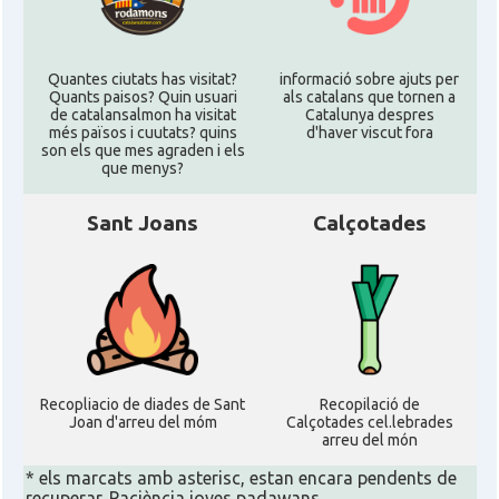
Quantes ciutats has visitat?
informació sobre ajuts per
Quants paisos? Quin usuari
als catalans que tornen a
de catalansalmon ha visitat
Catalunya despres
més països i cuutats? quins
d'haver viscut fora
son els que mes agraden i els
que menys?
Sant Joans
Calçotades
Recopliacio de diades de Sant
Recopilació de
Joan d'arreu del móm
Calçotades cel.lebrades
arreu del món
* els marcats amb asterisc, estan encara pendents de
recuperar. Paciència joves padawans...