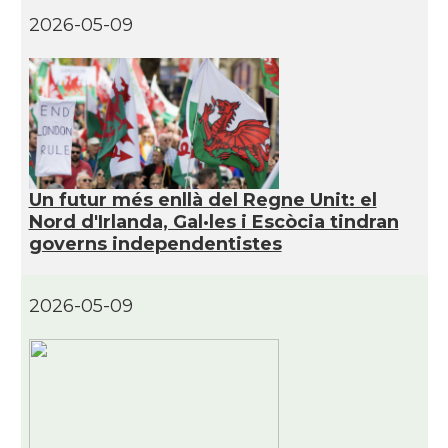
CAMON
CATALANS A MANCHESTER
2026-05-09
CAMON
Catalans a MILTON KEYNES
CAMON
Catalans a Newcastle upon Tyne
CAMON
Catalans a NOTTINGHAM
Un futur més enllà del Regne Unit: el
Nord d'Irlanda, Gal·les i Escòcia tindran
governs independentistes
CAMON
Catalans a OXFORD, UK, Anglaterra
2026-05-09
CAMON
Catalans a Portsmouth
CAMON
Catalans a READING
CAMON
Catalans a RUGBY