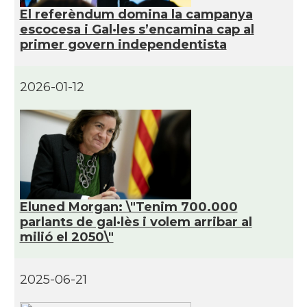
i Irlanda
El referèndum domina la campanya
escocesa i Gal·les s’encamina cap al
primer govern independentista
Consolat
Consolat general a Edinburgh
Consolat
Consolat general a London
2026-01-12
Ambaixada espanyola a Regne Unit
Ambaixada
(UK)
* + ambaixades i consolats
Eluned Morgan: \"Tenim 700.000
parlants de gal·lès i volem arribar al
milió el 2050\"
2025-06-21