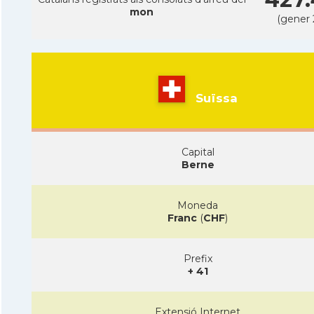
mon
(gener 
Suïssa
Capital
Berne
Moneda
Franc
(
CHF
)
Prefix
+ 41
Extensió Internet