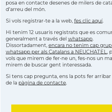
posa en contacte desenes de milers de cat
d'arreu del món.
Si vols registrar-te a la web,
fes clic aquí
.
Hi tenim 12 usuaris registrats que es com
generalment a través del
whatsapp
.
Dissortadament,
encara no tenim cap grup
whatsapp per als Catalans a NEUCHATEL
, 
vols que mirem de fer-ne un, fes-nos un mai
mirem de buscar gent interessada.
Si tens cap pregunta, ens la pots fer arribar
de la
pàgina de contacte
.