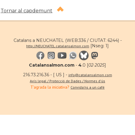
Tornar al capdemunt
Catalans a NEUCHATEL (WEB:336 / CIUTAT: 6244) -
[Nseg: 1]
http://NEUCHATEL.catalansalmon.com
Catalansalmon.com
-
4
.0 [
02·2025
]
216.73.216.36 - [ US ] -
info@catalansalmon.com
Avís legal / Protecció de Dades / Normes d'ús
T'agrada la iniciativa?
Convida'ns a un café