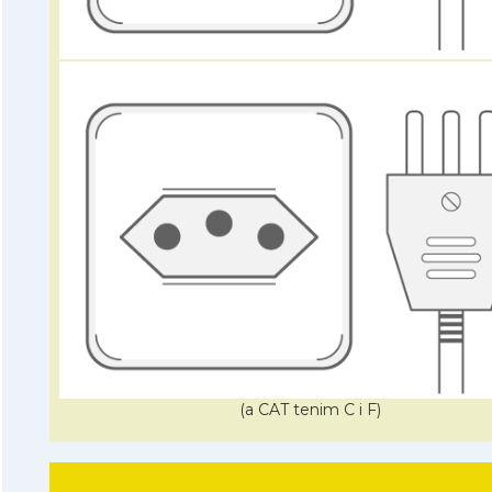
(a CAT tenim C i F)