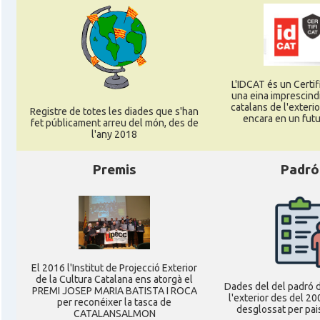
L'IDCAT és un Certifi
una eina imprescindi
catalans de l'exterior
Registre de totes les diades que s'han
encara en un futu
fet públicament arreu del món, des de
l'any 2018
Premis
Padró
El 2016 l'Institut de Projecció Exterior
de la Cultura Catalana ens atorgà el
Dades del del padró d
PREMI JOSEP MARIA BATISTA I ROCA
l'exterior des del 20
per reconéixer la tasca de
desglossat per pais
CATALANSALMON