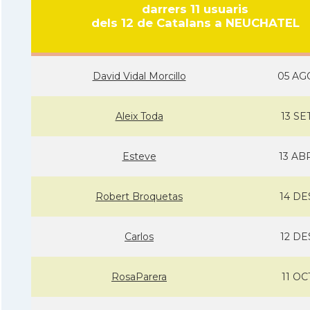
darrers 11 usuaris
dels 12 de Catalans a NEUCHATEL
David Vidal Morcillo
05 AG
Aleix Toda
13 SE
Esteve
13 AB
Robert Broquetas
14 DE
Carlos
12 DE
RosaParera
11 OC