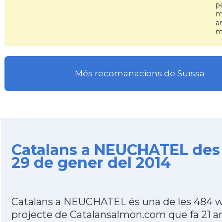
pe
m
a
mo
Més recomanacions de Suïssa
Catalans a NEUCHATEL des
29 de gener del 2014
Catalans a NEUCHATEL és una de les 484 w
projecte de Catalansalmon.com que fa 21 a