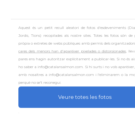
Aquest és un petit recull aleatori de
fotos d'esdeveniments (Dia
Jordis, Tions) recopilades als nostre sites. Totes les fotos són de
pròpia o extretes de webs públiques amb permís dels organitzador
cares dels menors han d'aparèixer pixelades o distorsionades
, lle
pares ens hagin autoritzar explícitament a publicar-les. Si no és aix
ho saber a info@catalansalmon.com. Si hi surts i no vols aparèixer
amb nosaltres a info@catalansalmon.com i l'eliminarem o la mo
perquè no se't reconegui.
Veure totes les fotos
.