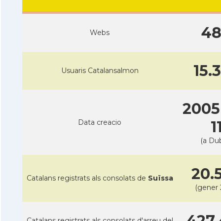
4
Webs
15.
Usuaris Catalansalmon
2005
Data creacio
1
(a Dub
20.
Catalans registrats als consolats de
Suïssa
(gener 
427.
Catalans registrats als consolats d'arreu del