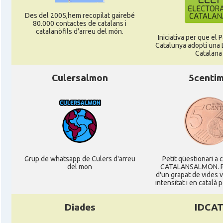
Des del 2005,hem recopilat gairebé
80.000 contactes de catalans i
catalanòfils d'arreu del món.
Iniciativa per que el
Catalunya adopti una L
Catalana
Culersalmon
5centi
Grup de whatsapp de Culers d'arreu
Petit qüestionari a 
del mon
CATALANSALMON. P
d'un grapat de vides 
intensitat i en català 
Diades
IDCA