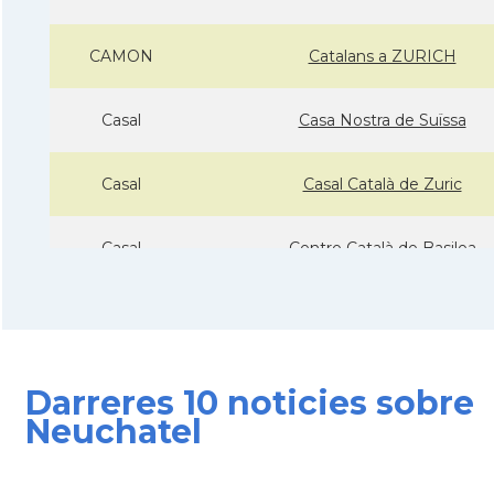
CAMON
Catalans a ZURICH
Casal
Casa Nostra de Suïssa
Casal
Casal Català de Zuric
Casal
Centre Català de Basilea
Casal
Centre Català de Ginebra (CC
Casal
Centre Català de Lausana
Darreres 10 noticies sobre
Neuchatel
Delegació
Delegació del Govern a Suïss