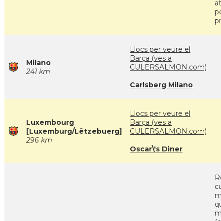
a
p
pr
Llocs per veure el
Barça (ves a
Milano
CULERSALMON.com)
241 km
Carlsberg Milano
Llocs per veure el
Luxembourg
Barça (ves a
[Luxemburg/Lëtzebuerg]
CULERSALMON.com)
296 km
Oscar\'s Diner
R
c
m
q
m