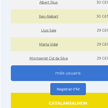
Albert Rius
30 GE
Xavi Alabart
30 GE
Lluis Sala
29 GE
Marta Vidal
29 GE
Montserrat Cid da Silva
29 GE
més usuaris
Registrar-t'hi!
CATALANSALMON