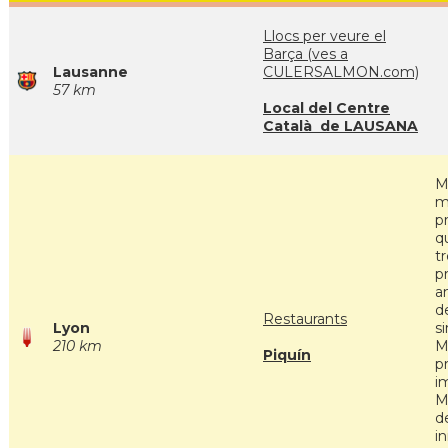
Llocs per veure el
Barça (ves a
Lausanne
CULERSALMON.com)
57 km
Local del Centre
Català de LAUSANA
M
m
p
qu
t
p
a
d
Restaurants
Lyon
si
210 km
M
Piquín
p
i
M
d
in