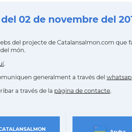
del 02 de novembre del 20
ebs del projecte de Catalansalmon.com que fa
 del món.
uí
.
 comuniquen generalment a través del
whatsap
ribar a través de la
pàgina de contacte
.
CATALANSALMON
Aruba