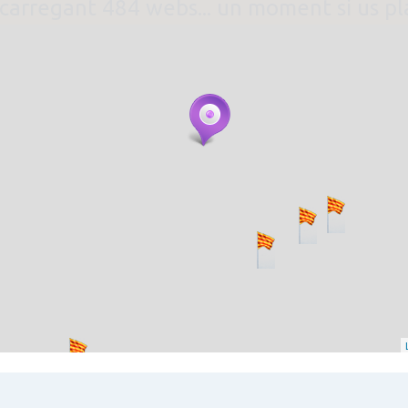
. carregant 484 webs... un moment si us p