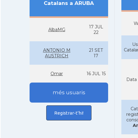
Catalans a ARUBA
W
17 JUL
AlbaMG
22
Us
Catal
ANTONIO M
21 SET
AUSTRICH
17
Omar
16 JUL 15
Data 
més usuaris
Cat
Registrar-t'hi!
regist
conso
A