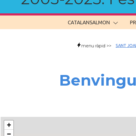
CATALANSALMON
P
menu ràpid >>
SANT JOA
Benvingu
+
−