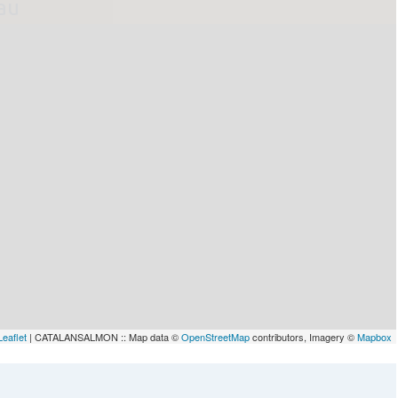
lau
Leaflet
| CATALANSALMON :: Map data ©
OpenStreetMap
contributors, Imagery ©
Mapbox