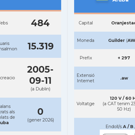
484
ebs
Capital
Oranjesta
Moneda
Guilder
(
AW
uaris
15.319
ansalmon
Prefix
+ 297
2005-
Extensió
creacio
09-11
.aw
Internet
(a Dublin)
120 V / 60 
Voltatge
(a CAT tenim 23
alans
0
50 Hz)
rats als
lats de
(gener 2026)
ruba
Endoll/s
A / B 