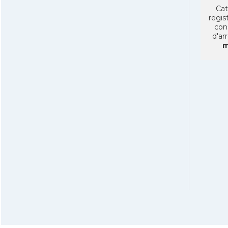
Cat
regist
con
d'ar
m