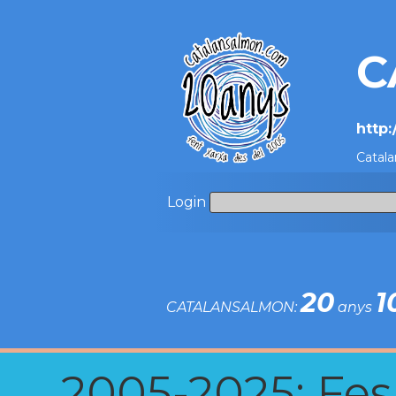
C
http
Catala
Login
20
1
CATALANSALMON:
anys
2005-2025: Fes u