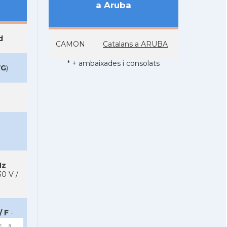
a Aruba
d
CAMON
Catalans a ARUBA
* + ambaixades i consolats
G
)
Hz
0 V /
/ F
-