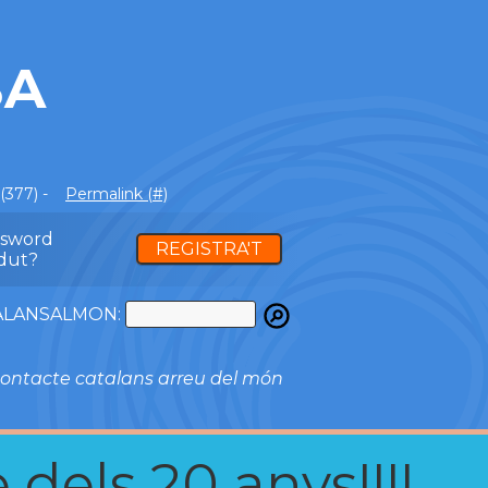
BA
(377) -
Permalink (#)
ssword
REGISTRA'T
dut?
ATALANSALMON:
ontacte catalans arreu del món
 dels 20 anys!!!!