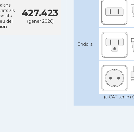
alans
427.423
rats als
solats
reu del
(gener 2026)
on
Endolls
(a CAT tenim C