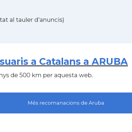
at al tauler d'anuncis)
suaris a Catalans a ARUBA
nys de 500 km per aquesta web.
Més recomanacions de Aruba