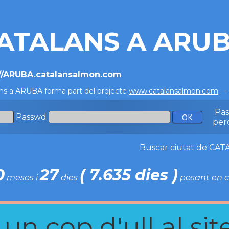
ATALANS A ARU
://ARUBA.catalansalmon.com
ns a ARUBA forma part del projecte
www.catalansalmon.com
- 
Pa
Passwd
per
Buscar ciutat de C
0
27
( 7.635 dies )
mesos i
dies
posant en c
n cop d'ull al site