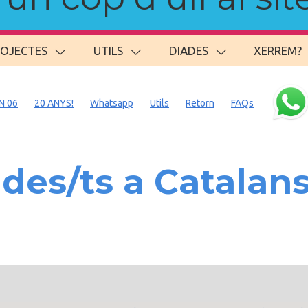
ROJECTES
UTILS
DIADES
XERREM?
N 06
20 ANYS!
Whatsapp
Utils
Retorn
FAQs
des/ts a Catalan