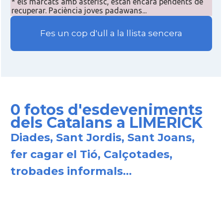
* els marcats amb asterisc, estan encara pendents de
recuperar. Paciència joves padawans...
Fes un cop d'ull a la llista sencera
0 fotos d'esdeveniments
dels Catalans a LIMERICK
Diades, Sant Jordis, Sant Joans,
fer cagar el Tió, Calçotades,
trobades informals...