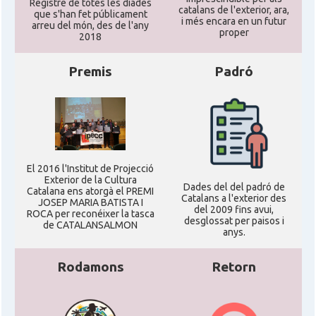
Registre de totes les diades
catalans de l'exterior, ara,
que s'han fet públicament
i més encara en un futur
arreu del món, des de l'any
proper
2018
Premis
Padró
El 2016 l'Institut de Projecció
Exterior de la Cultura
Dades del del padró de
Catalana ens atorgà el PREMI
Catalans a l'exterior des
JOSEP MARIA BATISTA I
del 2009 fins avui,
ROCA per reconéixer la tasca
desglossat per paisos i
de CATALANSALMON
anys.
Rodamons
Retorn