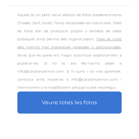
Aquest és un petit recull aleatori de
fotos d'esdeveniments
(Diades, Sant Jordis, Tions) recopilades als nostre sites. Totes
les fotos són de producció pròpia o extretes de webs
públiques amb permís dels organitzadors.
Totes les cares
dels menors han d'aparèixer pixelades o distorsionades
,
llevat que els pares ens hagin autoritzar explícitament a
publicar-les. Si no és així fes-nos-ho saber a
info@catalansalmon.com. Si hi surts i no vols aparèixer,
contacta amb nosaltres a info@catalansalmon.com i
l'eliminarem o la modificarem perquè no se't reconegui.
Veure totes les fotos
.