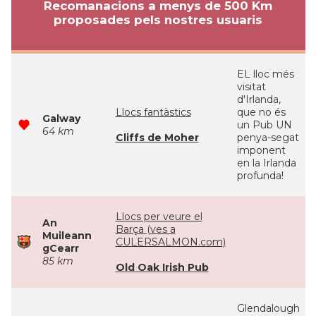
Recomanacions a menys de 500 Km
proposades pels nostres usuaris
EL lloc més
visitat
d'Irlanda,
Llocs fantàstics
que no és
Galway
un Pub UN
64 km
Cliffs de Moher
penya-segat
imponent
en la Irlanda
profunda!
Llocs per veure el
An
Barça (ves a
Muileann
CULERSALMON.com)
gCearr
85 km
Old Oak Irish Pub
Glendalough