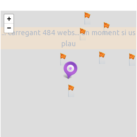
+
−
... carregant 484 webs... un moment si us
plau