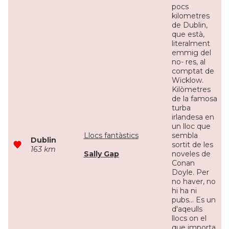
pocs
kilometres
de Dublin,
que està,
literalment
emmig del
no- res, al
comptat de
Wicklow.
Kilòmetres
de la famosa
turba
irlandesa en
un lloc que
Llocs fantàstics
sembla
Dublin
sortit de les
163 km
Sally Gap
noveles de
Conan
Doyle. Per
no haver, no
hi ha ni
pubs... Es un
d'aqeulls
llocs on el
que importa