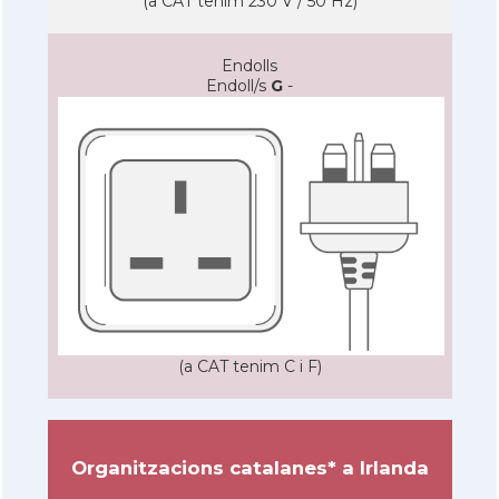
(a CAT tenim 230 V / 50 Hz)
Endolls
Endoll/s
G
-
(a CAT tenim C i F)
Organitzacions catalanes* a Irlanda