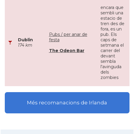
encara que
sembli una
estacio de
tren des de
fora, es un
Pubs / per anar de
pub. Els
Dublin
festa
caps de
174 km
setmana el
The Odeon Bar
carrer del
devant
sembla
l'avinguda
dels
zombies
Més recomanacions de Irlanda