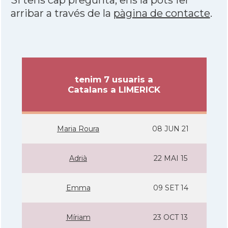
Si tens cap pregunta, ens la pots fer
arribar a través de la
pàgina de contacte
.
tenim 7 usuaris a
Catalans a LIMERICK
Maria Roura
08 JUN 21
Adrià
22 MAI 15
Emma
09 SET 14
Mí­riam
23 OCT 13