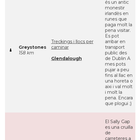
és un antic
monestir
irlandès en
runes que
paga molt la
pena visitar.
Es pot
Treckings i llocs per
arribar en
Greystones
caminar
transport
158 km
public des
Glendalough
de Dublin A
mes pots
pujar a peu
fins al llac en
una horeta o
aixi i val molt
i molt la
pena. Encara
que plogui ;)
El Sally Gap
es una cruilla
de
carreteres a