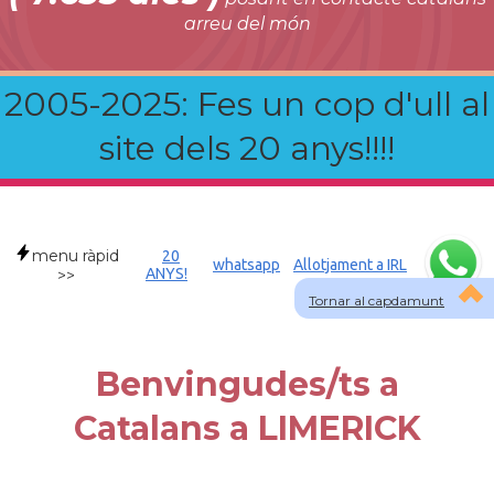
arreu del món
2005-2025: Fes un cop d'ull al
site dels 20 anys!!!!
menu ràpid
20
whatsapp
Allotjament a IRL
ANYS!
>>
Tornar al capdamunt
Benvingudes/ts a
Catalans a LIMERICK