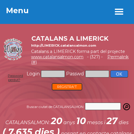
Menu
Menu
CATALANS A LIMERICK
http://LIMERICK.catalansalmon.com
Catalans a LIMERICK forma part del projecte
www.catalansalmon.com
- (327) -
Permalink
(#)
Login
Passwd
Password
perdut?
REGISTRA'T
Buscar ciutat de CATALANSALMON:
20
10
27
CATALANSALMON:
anys
mesos i
dies
( 7.635 dies )
posant en contacte catalans