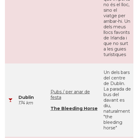
no és el lloc,
sino el
viatge per
arribar-hi. Un
dels meus
llocs favorits
de Irlanda i
que no surt
a les guies
turístiques
Un dels bars
del centre
de Dublin.
La parada de
Pubs / per anar de
bus del
Dublin
festa
davant es
174 km
diu,
The Bleeding Horse
naturalment
"the
bleeding
horse"