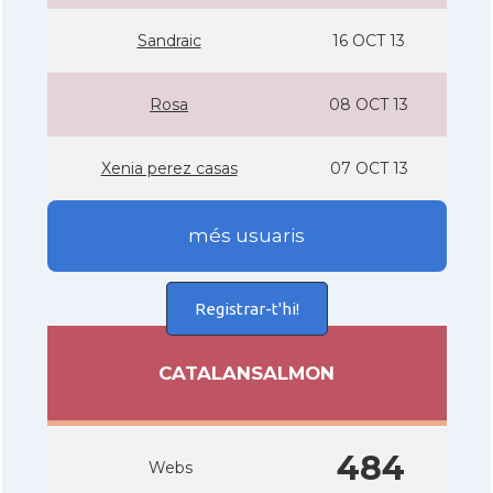
Sandraic
16 OCT 13
Rosa
08 OCT 13
Xenia perez casas
07 OCT 13
més usuaris
Registrar-t'hi!
CATALANSALMON
484
Webs