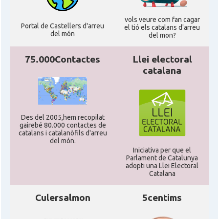
vols veure com fan cagar
Portal de Castellers d'arreu
el tió els catalans d'arreu
del món
del mon?
75.000Contactes
Llei electoral
catalana
Des del 2005,hem recopilat
gairebé 80.000 contactes de
catalans i catalanòfils d'arreu
del món.
Iniciativa per que el
Parlament de Catalunya
adopti una Llei Electoral
Catalana
Culersalmon
5centims