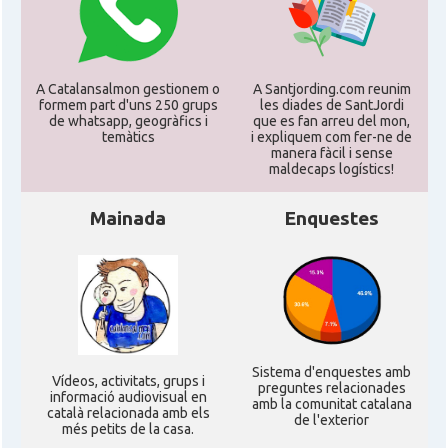
A Catalansalmon gestionem o
A Santjording.com reunim
formem part d'uns 250 grups
les diades de SantJordi
de whatsapp, geogràfics i
que es fan arreu del mon,
temàtics
i expliquem com fer-ne de
manera fàcil i sense
maldecaps logí­stics!
Mainada
Enquestes
Sistema d'enquestes amb
Ví­deos, activitats, grups i
preguntes relacionades
informació audiovisual en
amb la comunitat catalana
català relacionada amb els
de l'exterior
més petits de la casa.