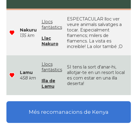
ESPECTACULAR lloc ver
Llocs
veure animals salvatges a
fantàstics
Nakuru
tocar. Especialment
135 km
flamencs; milers de
Llac
flamencs. La vista es
Nakuro
increible! La olor també ;D
Llocs
SI tens la sort d'anar-hi,
fantàstics
Lamu
allotjar-te en un resort local
458 km
es com estar en una illa
Illa de
deserta!
Lamu
Més recomanacions de Kenya