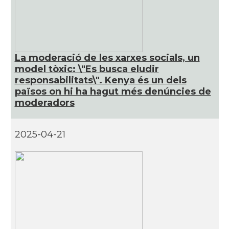
La moderació de les xarxes socials, un
model tòxic: \"Es busca eludir
responsabilitats\". Kenya és un dels
països on hi ha hagut més denúncies de
moderadors
2025-04-21