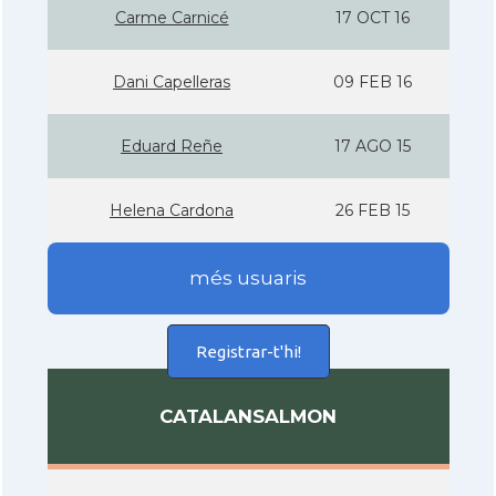
Carme Carnicé
17 OCT 16
Dani Capelleras
09 FEB 16
Eduard Reñe
17 AGO 15
Helena Cardona
26 FEB 15
més usuaris
Registrar-t'hi!
CATALANSALMON