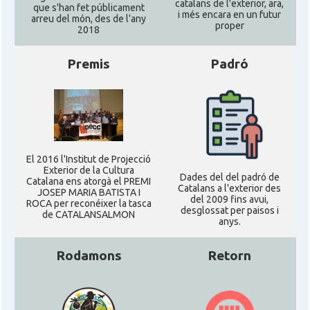
catalans de l'exterior, ara,
que s'han fet públicament
i més encara en un futur
arreu del món, des de l'any
proper
2018
Premis
Padró
El 2016 l'Institut de Projecció
Exterior de la Cultura
Dades del del padró de
Catalana ens atorgà el PREMI
Catalans a l'exterior des
JOSEP MARIA BATISTA I
del 2009 fins avui,
ROCA per reconéixer la tasca
desglossat per paisos i
de CATALANSALMON
anys.
Rodamons
Retorn