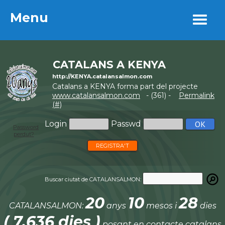
Menu
Menu
CATALANS A KENYA
http://KENYA.catalansalmon.com
Catalans a KENYA forma part del projecte
www.catalansalmon.com
- (361) -
Permalink
(#)
Login
Passwd
Password
perdut?
REGISTRA'T
Buscar ciutat de CATALANSALMON:
20
10
28
CATALANSALMON:
anys
mesos i
dies
( 7.636 dies )
posant en contacte catalans