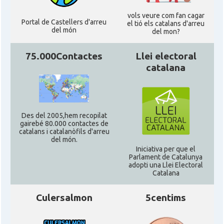
vols veure com fan cagar
Portal de Castellers d'arreu
el tió els catalans d'arreu
del món
del mon?
75.000Contactes
Llei electoral
catalana
Des del 2005,hem recopilat
gairebé 80.000 contactes de
catalans i catalanòfils d'arreu
del món.
Iniciativa per que el
Parlament de Catalunya
adopti una Llei Electoral
Catalana
Culersalmon
5centims