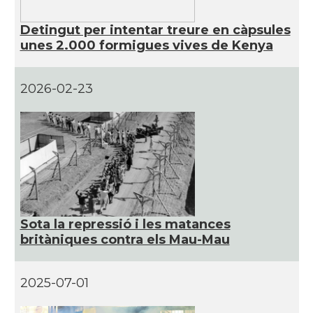
Detingut per intentar treure en càpsules
unes 2.000 formigues vives de Kenya
2026-02-23
Sota la repressió i les matances
britàniques contra els Mau-Mau
2025-07-01