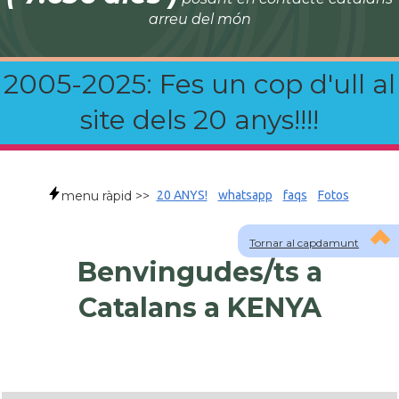
arreu del món
2005-2025: Fes un cop d'ull al
site dels 20 anys!!!!
menu ràpid >>
20 ANYS!
whatsapp
faqs
Fotos
Tornar al capdamunt
Benvingudes/ts a
Catalans a KENYA