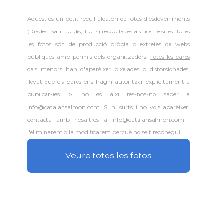
Aquest és un petit recull aleatori de
fotos d'esdeveniments
(Diades, Sant Jordis, Tions) recopilades als nostre sites. Totes
les fotos són de producció pròpia o extretes de webs
públiques amb permís dels organitzadors.
Totes les cares
dels menors han d'aparèixer pixelades o distorsionades
,
llevat que els pares ens hagin autoritzar explícitament a
publicar-les. Si no és així fes-nos-ho saber a
info@catalansalmon.com. Si hi surts i no vols aparèixer,
contacta amb nosaltres a info@catalansalmon.com i
l'eliminarem o la modificarem perquè no se't reconegui.
Veure totes les fotos
.