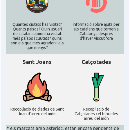
Quantes ciutats has visitat?
informació sobre ajuts per
Quants paisos? Quin usuari
als catalans que tornen a
de catalansalmon ha visitat
Catalunya despres
més països i cuutats? quins
d'haver viscut fora
son els que mes agraden i els
que menys?
Sant Joans
Calçotades
Recopliacio de diades de Sant
Recopilació de
Joan d'arreu del móm
Calçotades cel.lebrades
arreu del món
* els marcats amb asterisc, estan encara pendents de