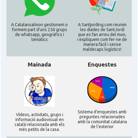
A Catalansalmon gestionem o
A Santjording.com reunim
formem part d'uns 250 grups
les diades de SantJordi
de whatsapp, geogràfics i
que es fan arreu del mon,
temàtics
i expliquem com fer-ne de
manera fàcil i sense
maldecaps logí­stics!
Mainada
Enquestes
Sistema d'enquestes amb
Ví­deos, activitats, grups i
preguntes relacionades
informació audiovisual en
amb la comunitat catalana
català relacionada amb els
de l'exterior
més petits de la casa.