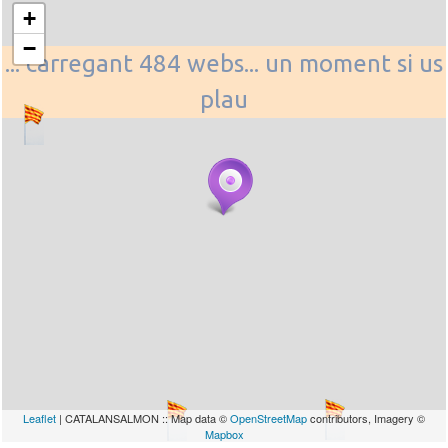
+
−
... carregant 484 webs... un moment si us
plau
Leaflet
| CATALANSALMON :: Map data ©
OpenStreetMap
contributors, Imagery ©
Mapbox