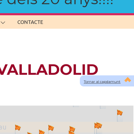
CONTACTE
a VALLADOLID
Tornar al capdamunt
lau