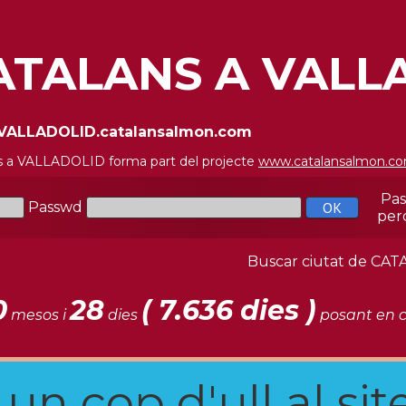
ATALANS A VALL
//VALLADOLID.catalansalmon.com
s a VALLADOLID forma part del projecte
www.catalansalmon.c
Pa
Passwd
per
Buscar ciutat de C
0
28
( 7.636 dies )
mesos i
dies
posant en c
n cop d'ull al site