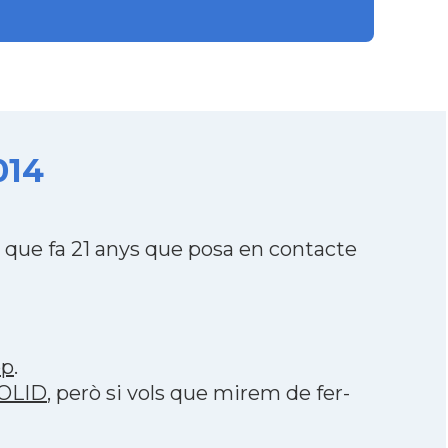
014
que fa 21 anys que posa en contacte
pp
.
DOLID
, però si vols que mirem de fer-