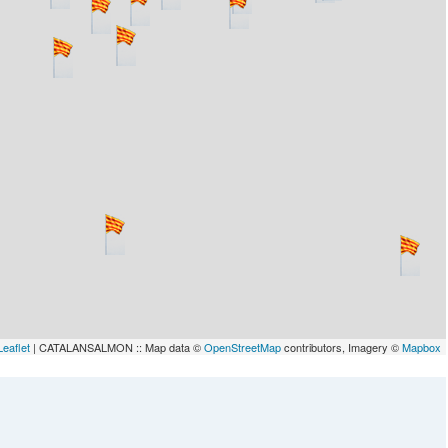
Leaflet
| CATALANSALMON :: Map data ©
OpenStreetMap
contributors, Imagery ©
Mapbox