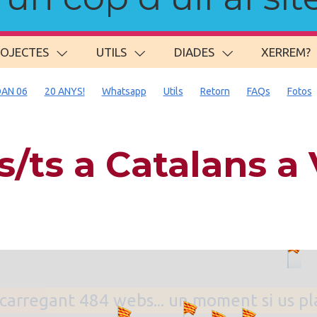
ROJECTES
UTILS
DIADES
XERREM?
AN 06
20 ANYS!
Whatsapp
Utils
Retorn
FAQs
Fotos
/ts a Catalans 
. carregant 484 webs... un moment si us p