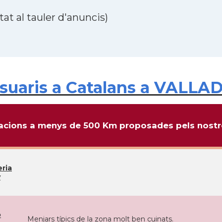
at al tauler d'anuncis)
suaris a Catalans a VALLA
cions a menys de 500 Km proposades pels nostre
ria
y
o
Menjars típics de la zona molt ben cuinats.