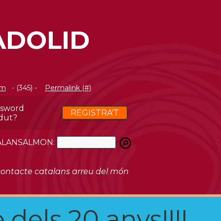
ADOLID
om
- (345) -
Permalink (#)
ssword
REGISTRA'T
dut?
ATALANSALMON:
ontacte catalans arreu del món
 dels 20 anys!!!!