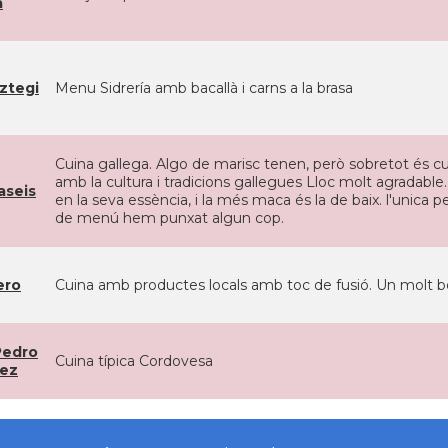
a
ztegi
Menu Sidrería amb bacallà i carns a la brasa
Cuina gallega. Algo de marisc tenen, però sobretot és c
amb la cultura i tradicions gallegues Lloc molt agradable
aseis
en la seva essència, i la més maca és la de baix. l'unica 
de menú hem punxat algun cop.
ero
Cuina amb productes locals amb toc de fusió. Un molt bon
Pedro
Cuina típica Cordovesa
ez