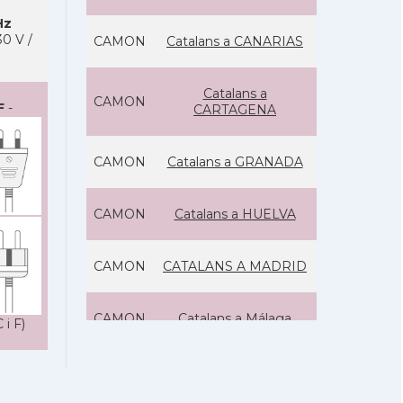
Hz
0 V /
CAMON
Catalans a CANARIAS
Catalans a
CAMON
F
-
CARTAGENA
CAMON
Catalans a GRANADA
CAMON
Catalans a HUELVA
CAMON
CATALANS A MADRID
CAMON
Catalans a Málaga
 i F)
CAMON
Catalans a MURCIA