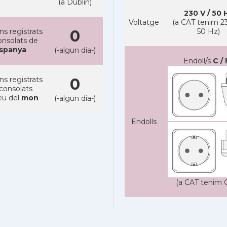
(a Dublin)
230 V / 50 
Voltatge
(a CAT tenim 23
ns registrats
0
50 Hz)
onsolats de
spanya
(-algun dia-)
Endoll/s
C / 
ns registrats
0
 consolats
eu del
mon
(-algun dia-)
Endolls
(a CAT tenim C