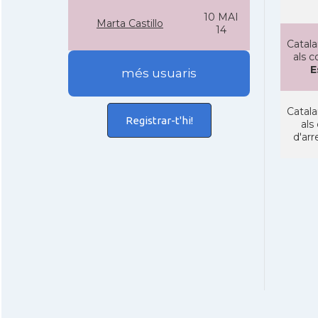
10 MAI
Marta Castillo
14
Catala
als c
E
més usuaris
Catala
Registrar-t'hi!
als
d'arr