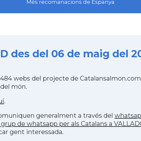
Més recomanacions de Espanya
 des del 06 de maig del 2
484 webs del projecte de Catalansalmon.com 
 del món.
uí
.
 comuniquen generalment a través del
whatsa
 grup de whatsapp per als Catalans a VALLA
car gent interessada.