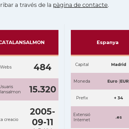
ribar a través de la
pàgina de contacte
.
CATALANSALMON
Espanya
484
Capital
Madrid
Webs
Moneda
Euro
(
EUR
Usuaris
15.320
alansalmon
Prefix
+ 34
2005-
Extensió
.es
a creacio
09-11
Internet