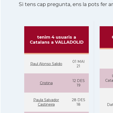
Si tens cap pregunta, ens la pots fer ar
tenim 4 usuaris a
Catalans a VALLADOLID
01 MAI
Raul Alonso Salido
21
Cat
12 DES
Cristina
19
Paula Salvador
28 DES
Castineira
18
Dat