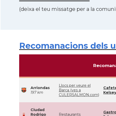
(deixa el teu missatge per a la comunit
Recomanacions dels u
Recomana
Llocs per veure el
Arriondas
Cafete
Barça (ves a
197 km
Kelse
CULERSALMON.com)
Ciudad
Gastr
Rodrigo
Restaurants