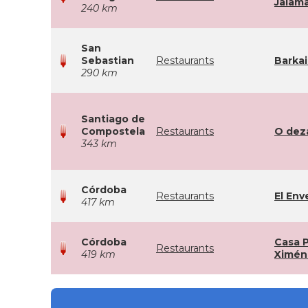
Jalam
240 km
San
Sebastian
Restaurants
Barkai
290 km
Santiago de
Compostela
Restaurants
O dez
343 km
Córdoba
Restaurants
El Env
417 km
Córdoba
Casa 
Restaurants
419 km
Ximén