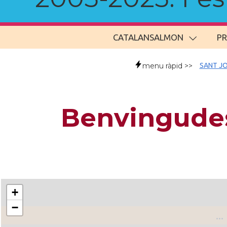
CATALANSALMON
P
menu ràpid >>
SANT JO
Benvingudes
+
−
..