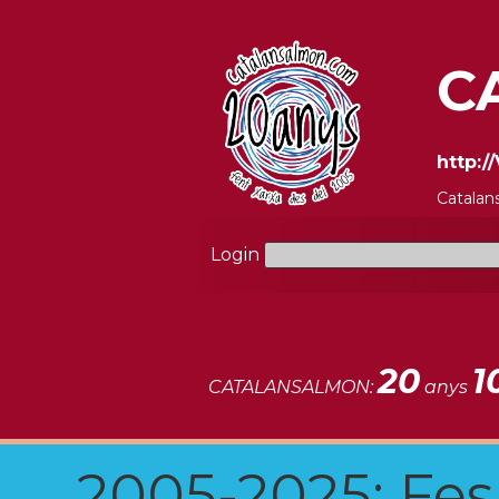
C
http:
Catalan
Login
20
1
CATALANSALMON:
anys
2005-2025: Fes u