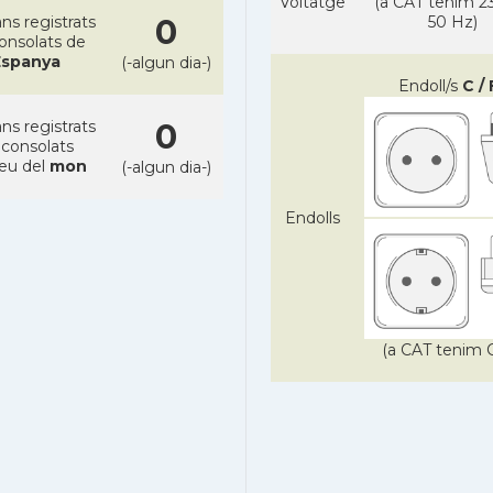
Voltatge
(a CAT tenim 23
ns registrats
0
50 Hz)
consolats de
Espanya
(-algun dia-)
Endoll/s
C / 
ns registrats
0
 consolats
reu del
mon
(-algun dia-)
Endolls
(a CAT tenim C