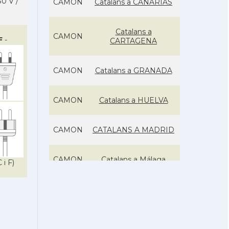
0 V /
CAMON
Catalans a CANARIAS
Catalans a
CAMON
F
-
CARTAGENA
CAMON
Catalans a GRANADA
CAMON
Catalans a HUELVA
CAMON
CATALANS A MADRID
CAMON
Catalans a Málaga
 i F)
CAMON
Catalans a MURCIA
Catalans a Pamplona,
CAMON
Iruña