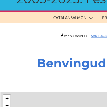
CATALANSALMON
P
menu ràpid >>
SANT JOA
Benvingude
+
−