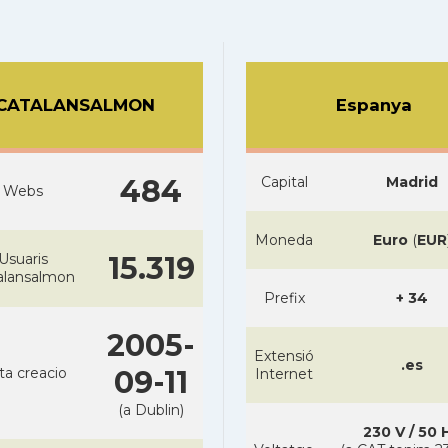
CATALANSALMON
Espanya
484
Capital
Madrid
Webs
Moneda
Euro
(
EUR
Usuaris
15.319
alansalmon
Prefix
+ 34
2005-
Extensió
.es
ta creacio
09-11
Internet
(a Dublin)
230 V / 50 