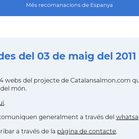
Més recomanacions de Espanya
es del 03 de maig del 2011
4 webs del projecte de Catalansalmon.com qu
 del món.
uí
.
s comuniquen generalment a través del
whatsa
ribar a través de la
pàgina de contacte
.