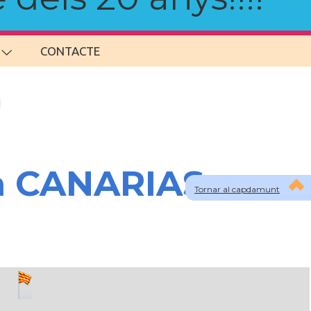
CONTACTE
 a CANARIAS
Tornar al capdamunt