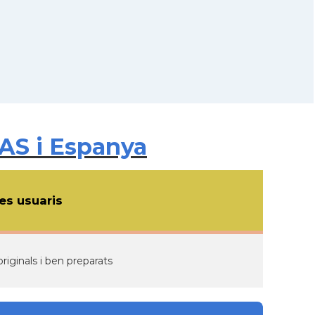
AS i Espanya
s usuaris
riginals i ben preparats