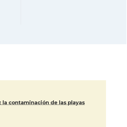
Catalans a
CAMON
SANTANDER
CAMON
Catalans a SEVILLA
Catalans a
CAMON
VALLADOLID
Casa Catalana de
Casal
Saragossa
Casal
Casal Català de Tenerife
r: la contaminación de las playas
Casal de Catalunya de
Casal
Sevilla