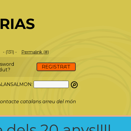
RIAS
- (131) -
Permalink (#)
ssword
REGISTRA'T
dut?
ATALANSALMON:
ontacte catalans arreu del món
 dels 20 anys!!!!