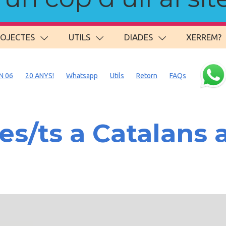
ROJECTES
UTILS
DIADES
XERREM?
N 06
20 ANYS!
Whatsapp
Utils
Retorn
FAQs
s/ts a Catalans