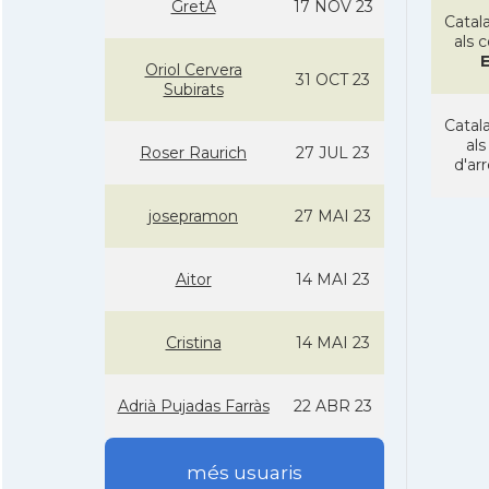
GretA
17 NOV 23
Catala
als 
Oriol Cervera
31 OCT 23
Subirats
Catala
als
Roser Raurich
27 JUL 23
d'ar
josepramon
27 MAI 23
Aitor
14 MAI 23
Cristina
14 MAI 23
Adrià Pujadas Farràs
22 ABR 23
més usuaris