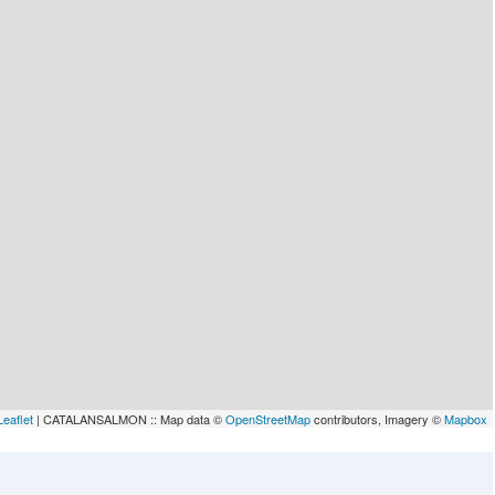
lau
Leaflet
| CATALANSALMON :: Map data ©
OpenStreetMap
contributors, Imagery ©
Mapbox