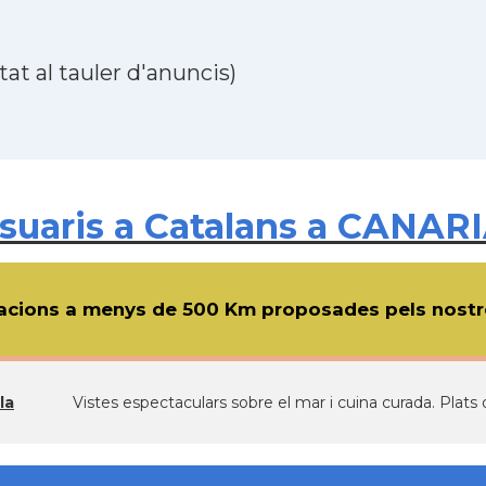
at al tauler d'anuncis)
uaris a Catalans a CANARI
cions a menys de 500 Km proposades pels nostre
la
Vistes espectaculars sobre el mar i cuina curada. Plats o