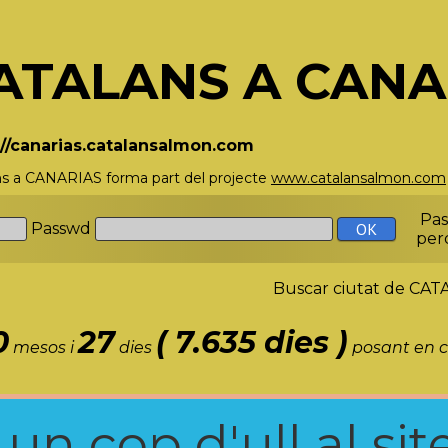
ATALANS A CANA
://canarias.catalansalmon.com
ns a CANARIAS forma part del projecte
www.catalansalmon.com
Pa
Passwd
per
Buscar ciutat de C
0
27
( 7.635 dies )
mesos i
dies
posant en c
n cop d'ull al site