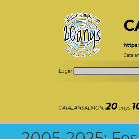
C
https
Catala
Login
20
1
CATALANSALMON:
anys
2005-2025: Fes u