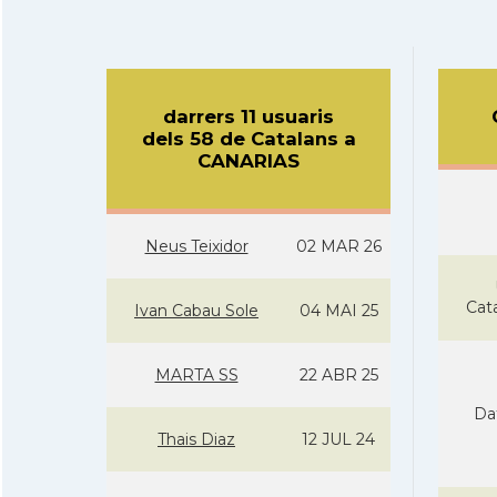
darrers 11 usuaris
dels 58 de Catalans a
CANARIAS
Neus Teixidor
02 MAR 26
Cat
Ivan Cabau Sole
04 MAI 25
MARTA SS
22 ABR 25
Da
Thais Diaz
12 JUL 24