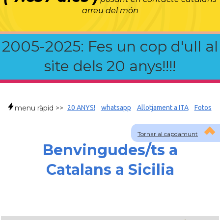
arreu del món
2005-2025: Fes un cop d'ull al
site dels 20 anys!!!!
menu ràpid >>
20 ANYS!
whatsapp
Allotjament a ITA
Fotos
Tornar al capdamunt
Benvingudes/ts a
Catalans a Sicilia