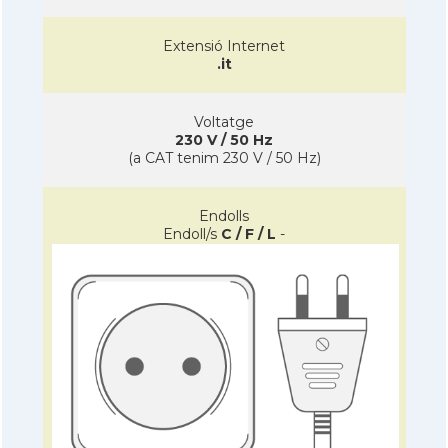
Extensió Internet
.it
Voltatge
230 V / 50 Hz
(a CAT tenim 230 V / 50 Hz)
Endolls
Endoll/s
C / F / L
-