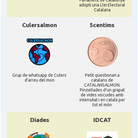
Parlament de Catalunya
adopti una Llei Electoral
Catalana
Culersalmon
5centims
Grup de whatsapp de Culers
Petit qüestionari a
d'arreu del mon
catalans de
CATALANSALMON.
Pinzellades d'un grapat
de vides viscudes amb
intensitat i en català per
tot el món
Diades
IDCAT