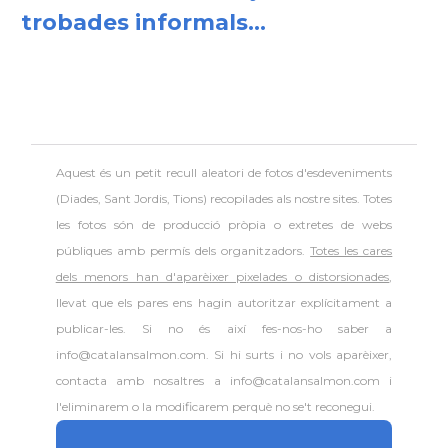
trobades informals...
Aquest és un petit recull aleatori de
fotos d'esdeveniments
(Diades, Sant Jordis, Tions) recopilades als nostre sites. Totes
les fotos són de producció pròpia o extretes de webs
públiques amb permís dels organitzadors.
Totes les cares
dels menors han d'aparèixer pixelades o distorsionades
,
llevat que els pares ens hagin autoritzar explícitament a
publicar-les. Si no és així fes-nos-ho saber a
info@catalansalmon.com. Si hi surts i no vols aparèixer,
contacta amb nosaltres a info@catalansalmon.com i
l'eliminarem o la modificarem perquè no se't reconegui.