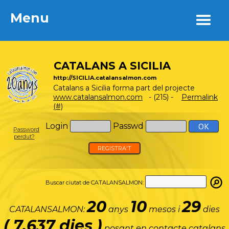
Menu
Menu
CATALANS A SICILIA
http://SICILIA.catalansalmon.com
Catalans a Sicilia forma part del projecte
www.catalansalmon.com
- (215) -
Permalink
(#)
Login
Passwd
Password
perdut?
REGISTRA'T
Buscar ciutat de CATALANSALMON:
20
10
29
CATALANSALMON:
anys
mesos i
dies
( 7.637 dies )
posant en contacte catalans