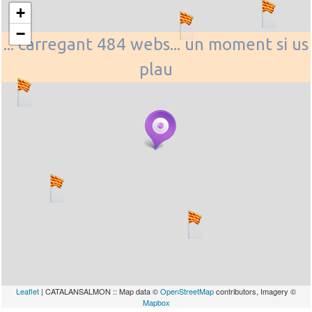
+
−
... carregant 484 webs... un moment si us
plau
Leaflet
| CATALANSALMON :: Map data ©
OpenStreetMap
contributors, Imagery ©
Mapbox