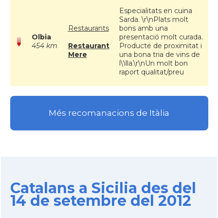
Especialitats en cuina
Sarda. \r\nPlats molt
Restaurants
bons amb una
Olbia
presentació molt curada.
454 km
Restaurant
Producte de proximitat i
Mere
una bona tria de vins de
l\'illa.\r\nUn molt bon
raport qualitat/preu
Més recomanacions de Itàlia
Catalans a Sicilia des del
14 de setembre del 2012