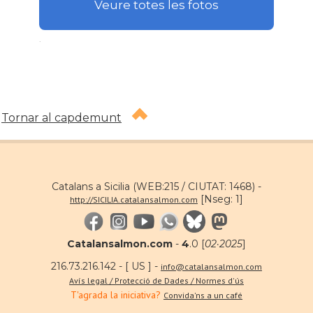
Veure totes les fotos
.
Tornar al capdemunt
Catalans a Sicilia (WEB:215 / CIUTAT: 1468) -
[Nseg: 1]
http://SICILIA.catalansalmon.com
Catalansalmon.com
-
4
.0 [
02·2025
]
216.73.216.142 - [ US ] -
info@catalansalmon.com
Avís legal / Protecció de Dades / Normes d'ús
T'agrada la iniciativa?
Convida'ns a un café