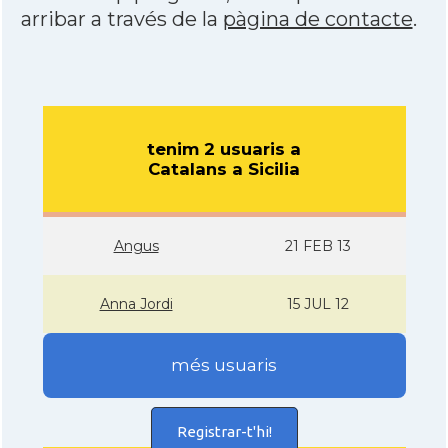
arribar a través de la
pàgina de contacte
.
tenim 2 usuaris a
Catalans a Sicilia
Angus
21 FEB 13
Anna Jordi
15 JUL 12
més usuaris
Registrar-t'hi!