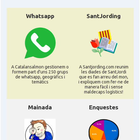
Whatsapp
SantJording
A Catalansalmon gestionem o
A Santjording.com reunim
formem part d'uns 250 grups
les diades de SantJordi
de whatsapp, geogràfics i
que es fan arreu del mon,
temàtics
i expliquem com fer-ne de
manera fàcil i sense
maldecaps logí­stics!
Mainada
Enquestes