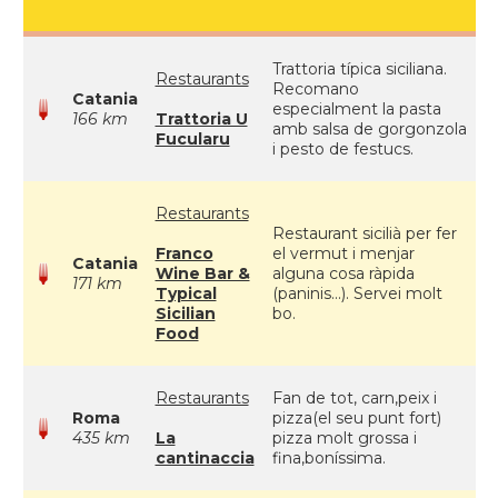
Trattoria típica siciliana.
Restaurants
Recomano
Catania
especialment la pasta
166 km
Trattoria U
amb salsa de gorgonzola
Fucularu
i pesto de festucs.
Restaurants
Restaurant sicilià per fer
Franco
el vermut i menjar
Catania
Wine Bar &
alguna cosa ràpida
171 km
Typical
(paninis...). Servei molt
Sicilian
bo.
Food
Restaurants
Fan de tot, carn,peix i
Roma
pizza(el seu punt fort)
435 km
La
pizza molt grossa i
cantinaccia
fina,boníssima.