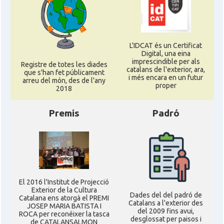
L'IDCAT és un Certificat
Digital, una eina
imprescindible per als
Registre de totes les diades
catalans de l'exterior, ara,
que s'han fet públicament
i més encara en un futur
arreu del món, des de l'any
proper
2018
Premis
Padró
El 2016 l'Institut de Projecció
Exterior de la Cultura
Dades del del padró de
Catalana ens atorgà el PREMI
Catalans a l'exterior des
JOSEP MARIA BATISTA I
del 2009 fins avui,
ROCA per reconéixer la tasca
desglossat per paisos i
de CATALANSALMON