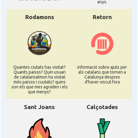
anys.
Rodamons
Retorn
Quantes ciutats has visitat?
informació sobre ajuts per
Quants paisos? Quin usuari
als catalans que tornen a
de catalansalmon ha visitat
Catalunya despres
més països i cuutats? quins
d'haver viscut fora
son els que mes agraden i els
que menys?
Sant Joans
Calçotades