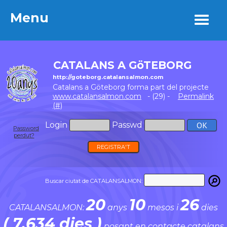
Menu
Menu
CATALANS A GöTEBORG
http://goteborg.catalansalmon.com
Catalans a Göteborg forma part del projecte
www.catalansalmon.com
- (29) -
Permalink
(#)
Login
Passwd
Password
perdut?
REGISTRA'T
Buscar ciutat de CATALANSALMON:
20
10
26
CATALANSALMON:
anys
mesos i
dies
( 7.634 dies )
posant en contacte catalans