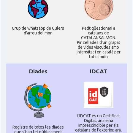
Grup de whatsapp de Culers
Petit qüestionari a
d'arreu del mon
catalans de
CATALANSALMON.
Pinzellades d'un grapat
de vides viscudes amb
intensitat i en català per
tot el món
Diades
IDCAT
L'IDCAT és un Certificat
Digital, una eina
imprescindible per als
Registre de totes les diades
catalans de l'exterior, ara,
que s'han fet públicament