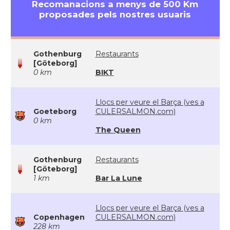
Recomanacions a menys de 500 Km
proposades pels nostres usuaris
Gothenburg
Restaurants
[Göteborg]
0 km
BIKT
Llocs per veure el Barça (ves a
Goeteborg
CULERSALMON.com)
0 km
The Queen
Gothenburg
Restaurants
[Göteborg]
1 km
Bar La Lune
Llocs per veure el Barça (ves a
Copenhagen
CULERSALMON.com)
228 km