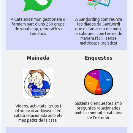
A Catalansalmon gestionem o
A Santjording.com reunim
formem part d'uns 250 grups
les diades de SantJordi
de whatsapp, geogràfics i
que es fan arreu del mon,
temàtics
i expliquem com fer-ne de
manera fàcil i sense
maldecaps logí­stics!
Mainada
Enquestes
Sistema d'enquestes amb
Ví­deos, activitats, grups i
preguntes relacionades
informació audiovisual en
amb la comunitat catalana
català relacionada amb els
de l'exterior
més petits de la casa.