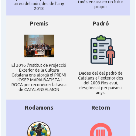
i més encara en un futur
arreu del món, des de l'any
proper
2018
Premis
Padró
El 2016 l'Institut de Projecció
Exterior de la Cultura
Dades del del padró de
Catalana ens atorgà el PREMI
Catalans a l'exterior des
JOSEP MARIA BATISTA I
del 2009 fins avui,
ROCA per reconéixer la tasca
desglossat per paisos i
de CATALANSALMON
anys.
Rodamons
Retorn