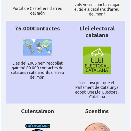
vols veure com fan cagar
Portal de Castellers d'arreu
el tió els catalans d'arreu
del món
del mon?
75.000Contactes
Llei electoral
catalana
Des del 2005,hem recopilat
gairebé 80.000 contactes de
catalans i catalanòfils d'arreu
del món.
Iniciativa per que el
Parlament de Catalunya
adopti una Llei Electoral
Catalana
Culersalmon
5centims