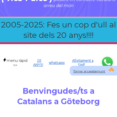
arreu del món
2005-2025: Fes un cop d'ull al
site dels 20 anys!!!!
menu ràpid
20
Allotjament a
whatsapp
ANYS!
SWE
>>
Tornar al capdamunt
Benvingudes/ts a
Catalans a Göteborg