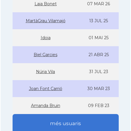
Laia Bonet
07 MAR 26
MartàGrau Vilamajó
13 JUL 25
Idoia
01 MAI 25
Biel Garcies
21 ABR 25
Núria Vila
31 JUL 23
Joan Font Carrió
30 MAR 23
Amanda Bruin
09 FEB 23
més usuaris