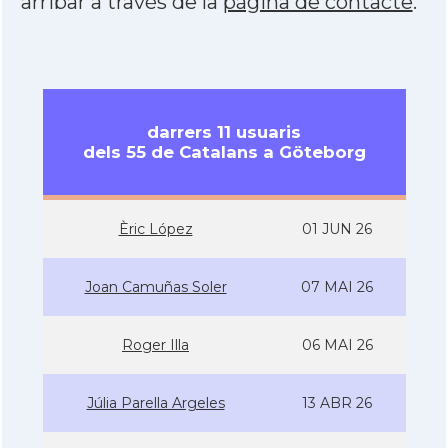
arribar a través de la
pàgina de contacte
.
darrers 11 usuaris
dels 55 de Catalans a Göteborg
Èric López
01 JUN 26
Joan Camuñas Soler
07 MAI 26
Roger Illa
06 MAI 26
Júlia Parella Argeles
13 ABR 26