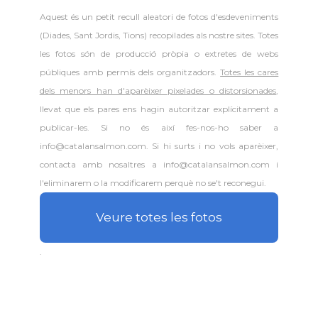
Aquest és un petit recull aleatori de
fotos d'esdeveniments
(Diades, Sant Jordis, Tions) recopilades als nostre sites. Totes
les fotos són de producció pròpia o extretes de webs
públiques amb permís dels organitzadors.
Totes les cares
dels menors han d'aparèixer pixelades o distorsionades
,
llevat que els pares ens hagin autoritzar explícitament a
publicar-les. Si no és així fes-nos-ho saber a
info@catalansalmon.com. Si hi surts i no vols aparèixer,
contacta amb nosaltres a info@catalansalmon.com i
l'eliminarem o la modificarem perquè no se't reconegui.
Veure totes les fotos
.