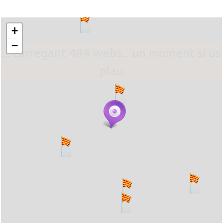
+
−
... carregant 484 webs... un moment si us
plau