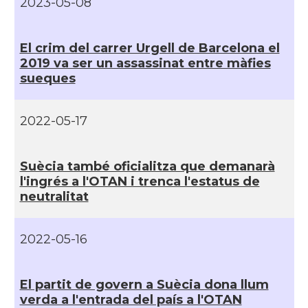
2023-05-08
El crim del carrer Urgell de Barcelona el
2019 va ser un assassinat entre màfies
sueques
2022-05-17
Suècia també oficialitza que demanarà
l'ingrés a l'OTAN i trenca l'estatus de
neutralitat
2022-05-16
El partit de govern a Suècia dona llum
verda a l'entrada del paí­s a l'OTAN