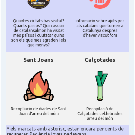
Quantes ciutats has visitat?
informació sobre ajuts per
Quants paisos? Quin usuari
als catalans que tornen a
de catalansalmon ha visitat
Catalunya despres
més països i cuutats? quins
d'haver viscut fora
son els que mes agraden i els
que menys?
Sant Joans
Calçotades
Recopliacio de diades de Sant
Recopilació de
Joan d'arreu del móm
Calçotades cel.lebrades
arreu del món
* els marcats amb asterisc, estan encara pendents de
recuperar. Paciència joves padawans...