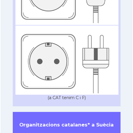
(a CAT tenim C i F)
Organitzacions catalanes* a Suècia