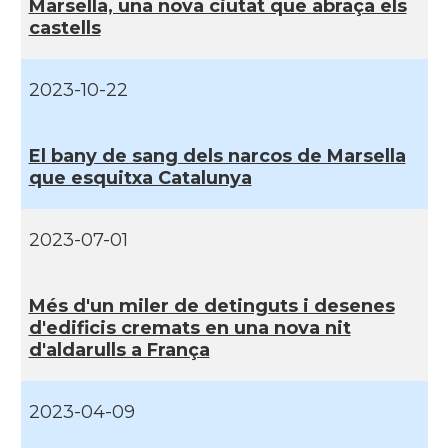
Marsella, una nova ciutat que abraça els
castells
Casal Català de Tolosa de
Casal
Llenguadoc
2023-10-22
Casal
Casal de Catalunya de París
El bany de sang dels narcos de Marsella
que esquitxa Catalunya
Casal
Centre Català d'Occitània
2023-07-01
Centre Cultural Català - Casal Jaume
Casal
I de Perpinyà
Més d'un miler de detinguts i desenes
Casal
Cercle Català de Marsella
d'edificis cremats en una nova nit
d'aldarulls a França
Acció
Oficina d'ACCIÓ Paris
2023-04-09
Delegació
Delegació del Govern a França