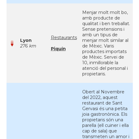
Menjar molt molt bo,
amb producte de
qualitat i ben treballat.
Sense pretensions i
amb un tipus de
Restaurants
Lyon
menjar molt similar al
276 km
de Mèxic. Varis
Piquín
productes importats
de Mèxic. Servei de
10, inmillorable la
atenció del personal i
propietaris.
Obert al Novembre
del 2022, aquest
restaurant de Sant
Gervasi és una petita
joia gastronònica. Els
propietaris són una
parella (ell cuiner i ella
cap de sala) que
transmeten un amor i