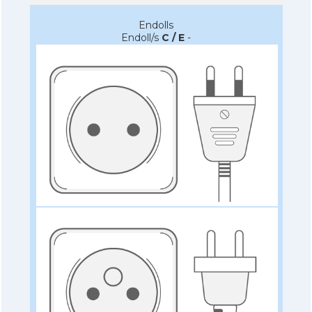
Endolls
Endoll/s
C / E
-