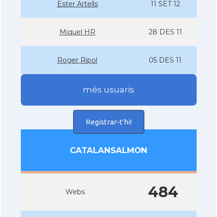
Ester Artells
11 SET 12
Miquel HR
28 DES 11
Roger Ripol
05 DES 11
més usuaris
Registrar-t'hi!
CATALANSALMON
484
Webs