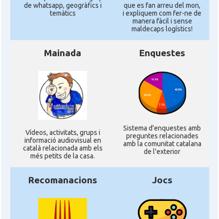
de whatsapp, geogràfics i
que es fan arreu del mon,
temàtics
i expliquem com fer-ne de
manera fàcil i sense
maldecaps logí­stics!
Mainada
Enquestes
Sistema d'enquestes amb
Ví­deos, activitats, grups i
preguntes relacionades
informació audiovisual en
amb la comunitat catalana
català relacionada amb els
de l'exterior
més petits de la casa.
Recomanacions
Jocs