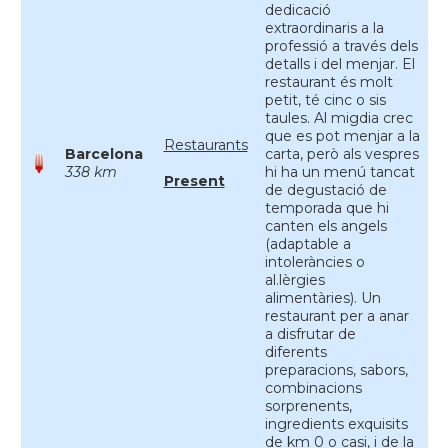
dedicació
extraordinaris a la
professió a través dels
detalls i del menjar. El
restaurant és molt
petit, té cinc o sis
taules. Al migdia crec
que es pot menjar a la
Restaurants
Barcelona
carta, però als vespres
338 km
hi ha un menú tancat
Present
de degustació de
temporada que hi
canten els angels
(adaptable a
intoleràncies o
al.lèrgies
alimentàries). Un
restaurant per a anar
a disfrutar de
diferents
preparacions, sabors,
combinacions
sorprenents,
ingredients exquisits
de km 0 o casi, i de la