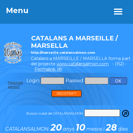
Menu
Menu
CATALANS A MARSEILLE /
MARSELLA
http://marseille.catalansalmon.com
Catalans a MARSEILLE / MARSELLA forma part
del projecte
www.catalansalmon.com
- (152) -
Permalink (#)
Login
Passwd
Password
perdut?
REGISTRA'T
Buscar ciutat de CATALANSALMON:
20
10
28
CATALANSALMON:
anys
mesos i
dies