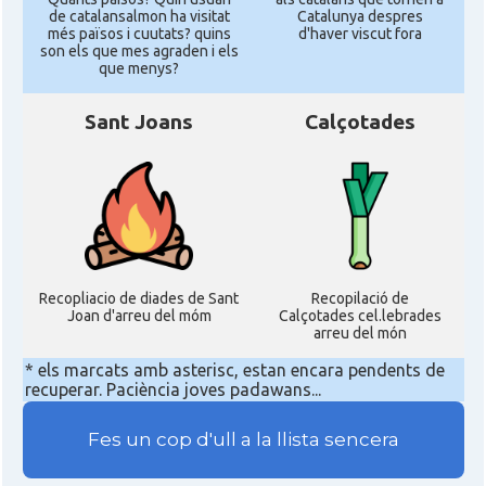
de catalansalmon ha visitat
Catalunya despres
més països i cuutats? quins
d'haver viscut fora
son els que mes agraden i els
que menys?
Sant Joans
Calçotades
Recopliacio de diades de Sant
Recopilació de
Joan d'arreu del móm
Calçotades cel.lebrades
arreu del món
* els marcats amb asterisc, estan encara pendents de
recuperar. Paciència joves padawans...
Fes un cop d'ull a la llista sencera