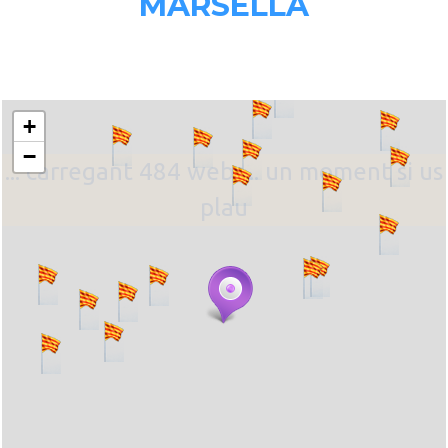
MARSELLA
+
−
... carregant 484 webs... un moment si us
plau