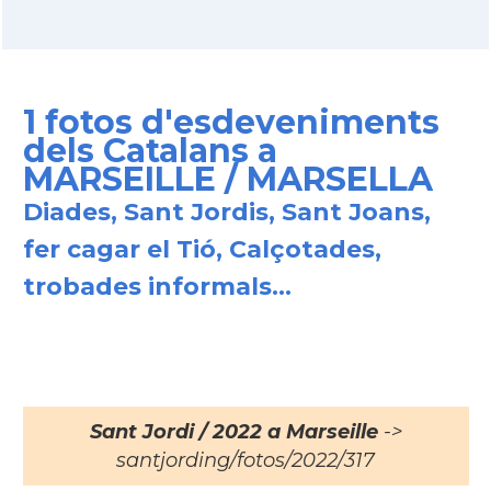
1 fotos d'esdeveniments
dels Catalans a
MARSEILLE / MARSELLA
Diades, Sant Jordis, Sant Joans,
fer cagar el Tió, Calçotades,
trobades informals...
Sant Jordi / 2022 a Marseille
->
santjording/fotos/2022/317