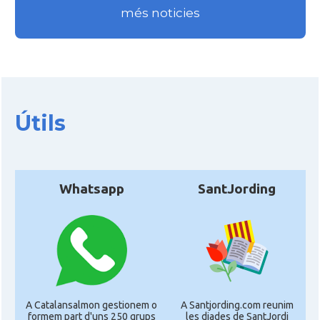
Consolat
Consolat general a Perpinyà
més noticies
Consolat
Consolat general a Strasbourg
Consolat
Consolat general a Toulouse
Útils
Ambaixada
Ambaixada espanyola a França
Castells
Castellers de Marsella
Whatsapp
SantJording
* + ambaixades i consolats
A Catalansalmon gestionem o
A Santjording.com reunim
formem part d'uns 250 grups
les diades de SantJordi