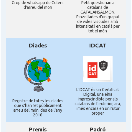
Grup de whatsapp de Culers
Petit qüestionari a
d'arreu del mon
catalans de
CATALANSALMON.
Pinzellades d'un grapat
de vides viscudes amb
intensitat i en català per
tot el món
Diades
IDCAT
L'IDCAT és un Certificat
Digital, una eina
imprescindible per als
Registre de totes les diades
catalans de l'exterior, ara,
que s'han fet públicament
i més encara en un futur
arreu del món, des de l'any
proper
2018
Premis
Padró