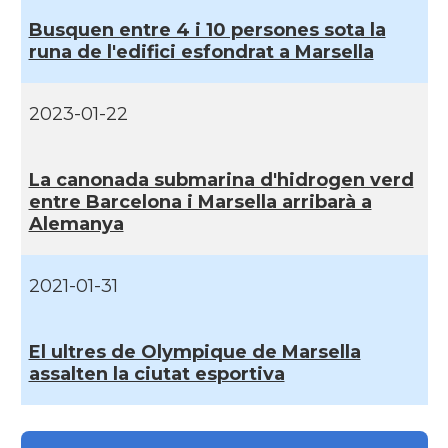
Busquen entre 4 i 10 persones sota la
Consolat
Consolat general a Bayonne
runa de l'edifici esfondrat a Marsella
Consolat
Consolat general a Bordeaux
2023-01-22
Consolat
Consolat general a Lyon
La canonada submarina d'hidrogen verd
entre Barcelona i Marsella arribarà a
Consolat
Consolat general a Marseille
Alemanya
Consolat
Consolat general a Montpellier
2021-01-31
Consolat
Consolat general a Paris
El ultres de Olympique de Marsella
assalten la ciutat esportiva
Consolat
Consolat general a Pau