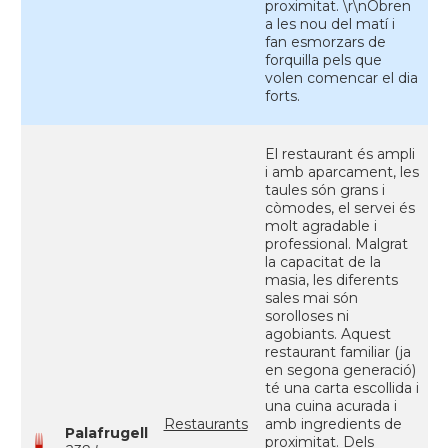
proximitat. \r\nObren
a les nou del matí i
fan esmorzars de
forquilla pels que
volen comencar el dia
forts.
El restaurant és ampli
i amb aparcament, les
taules són grans i
còmodes, el servei és
molt agradable i
professional. Malgrat
la capacitat de la
masia, les diferents
sales mai són
sorolloses ni
agobiants. Aquest
restaurant familiar (ja
en segona generació)
té una carta escollida i
una cuina acurada i
Restaurants
amb ingredients de
Palafrugell
proximitat. Dels