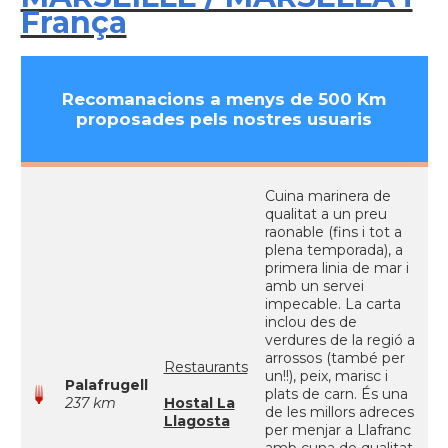
França
Recomanacions a menys de 500 Km
proposades pels nostres usuaris
Cuina marinera de
qualitat a un preu
raonable (fins i tot a
plena temporada), a
primera linia de mar i
amb un servei
impecable. La carta
inclou des de
verdures de la regió a
arrossos (també per
Restaurants
un!!), peix, marisc i
Palafrugell
plats de carn. És una
237 km
Hostal La
de les millors adreces
Llagosta
per menjar a Llafranc