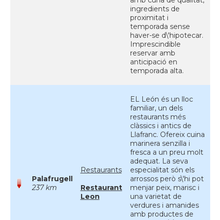
amb cuna de qualitat,
ingredients de
proximitat i
temporada sense
haver-se d\'hipotecar.
Imprescindible
reservar amb
anticipació en
temporada alta.
EL León és un lloc
familiar, un dels
restaurants més
clàssics i antics de
Llafranc. Ofereix cuina
marinera senzilla i
fresca a un preu molt
adequat. La seva
Restaurants
especialitat són els
Palafrugell
arrossos però s\'hi pot
237 km
Restaurant
menjar peix, marisc i
Leon
una varietat de
verdures i amanides
amb productes de