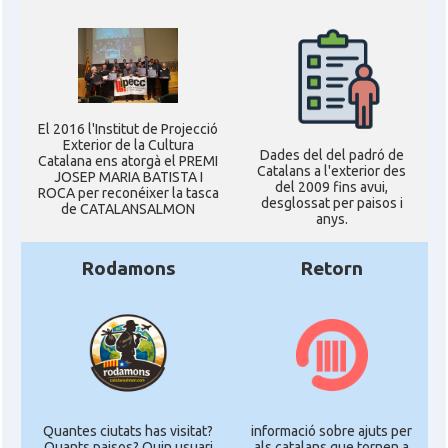
El 2016 l'Institut de Projecció
Exterior de la Cultura
Dades del del padró de
Catalana ens atorgà el PREMI
Catalans a l'exterior des
JOSEP MARIA BATISTA I
del 2009 fins avui,
ROCA per reconéixer la tasca
desglossat per paisos i
de CATALANSALMON
anys.
Rodamons
Retorn
Quantes ciutats has visitat?
informació sobre ajuts per
Quants paisos? Quin usuari
als catalans que tornen a