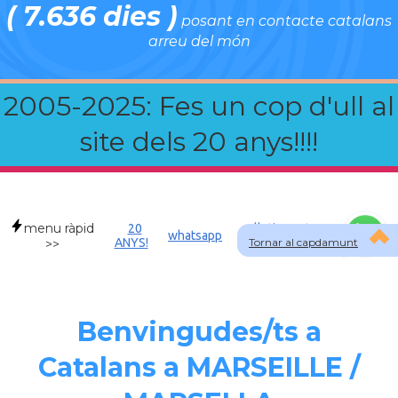
( 7.636 dies )
posant en contacte catalans
arreu del món
2005-2025: Fes un cop d'ull al
site dels 20 anys!!!!
menu ràpid
20
Allotjament a
whatsapp
ANYS!
Tornar al capdamunt
FRA
>>
Benvingudes/ts a
Catalans a MARSEILLE /