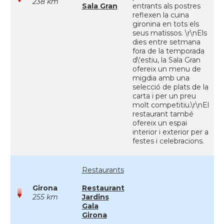
238 km
Sala Gran
entrants als postres
reflexen la cuina
gironina en tots els
seus matissos. \r\nEls
dies entre setmana
fora de la temporada
d\'estiu, la Sala Gran
ofereix un menu de
migdia amb una
selecció de plats de la
carta i per un preu
molt competitiu.\r\nEl
restaurant també
ofereix un espai
interior i exterior per a
festes i celebracions.
Restaurants
Girona
Restaurant
255 km
Jardins
Gala
Girona