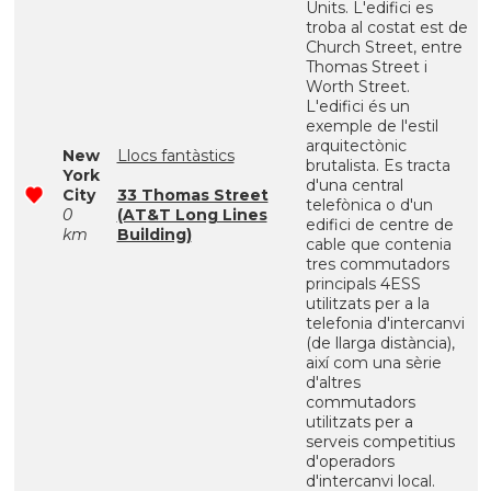
Units. L'edifici es
troba al costat est de
Church Street, entre
Thomas Street i
Worth Street.
L'edifici és un
exemple de l'estil
arquitectònic
New
Llocs fantàstics
brutalista. Es tracta
York
d'una central
City
33 Thomas Street
telefònica o d'un
0
(AT&T Long Lines
edifici de centre de
km
Building)
cable que contenia
tres commutadors
principals 4ESS
utilitzats per a la
telefonia d'intercanvi
(de llarga distància),
així com una sèrie
d'altres
commutadors
utilitzats per a
serveis competitius
d'operadors
d'intercanvi local.