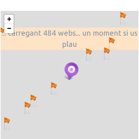
+
−
... carregant 484 webs... un moment si us
plau