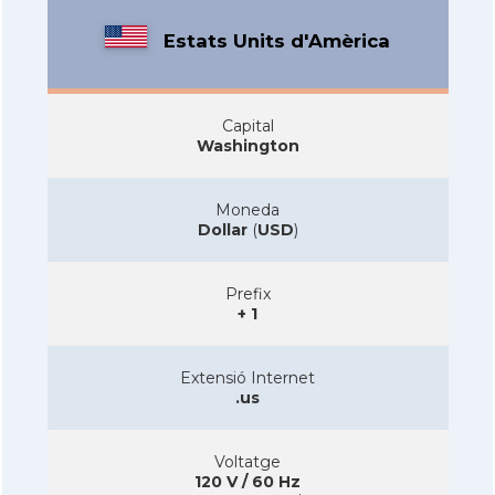
Estats Units d'Amèrica
Capital
Washington
Moneda
Dollar
(
USD
)
Prefix
+ 1
Extensió Internet
.us
Voltatge
120 V / 60 Hz