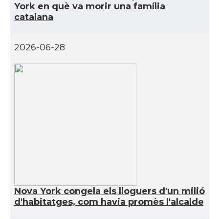
York en què va morir una família
CAMON
Catalans a San Antonio - Texas
catalana
CAMON
Catalans a San Diego
2026-06-28
CAMON
Catalans a SAN FRANCISCO
CAMON
Catalans a Sarasota, Florida, USA
CAMON
Catalans a SEATTLE
Catalans a Silicon Valley (San Jose),
CAMON
California, USA
CAMON
Catalans a TAMPA
Nova York congela els lloguers d'un milió
d'habitatges, com havia promès l'alcalde
CAMON
Catalans a TENNESSEE