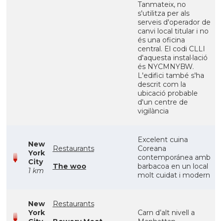
Tanmateix, no
s'utilitza per als
serveis d'operador de
canvi local titular i no
és una oficina
central. El codi CLLI
d'aquesta instal·lació
és NYCMNYBW.
L'edifici també s'ha
descrit com la
ubicació probable
d'un centre de
vigilància
Excelent cuina
New
Restaurants
Coreana
York
contemporánea amb
City
The woo
barbacoa en un local
1 km
molt cuidat i modern
New
Restaurants
York
Carn d’alt nivell a