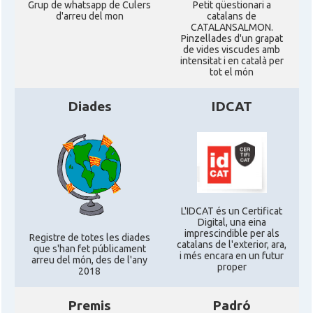
Grup de whatsapp de Culers
Petit qüestionari a
d'arreu del mon
catalans de
CATALANSALMON.
Pinzellades d'un grapat
de vides viscudes amb
intensitat i en català per
tot el món
Diades
IDCAT
L'IDCAT és un Certificat
Digital, una eina
imprescindible per als
Registre de totes les diades
catalans de l'exterior, ara,
que s'han fet públicament
i més encara en un futur
arreu del món, des de l'any
proper
2018
Premis
Padró