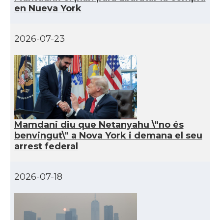
CAMON
Catalans a Houston - Texas
en Nueva York
CAMON
Catalans a INDIANA
2026-07-23
CAMON
Catalans a IOWA
CAMON
Catalans a IRVINE
CAMON
Catalans a Jacksonville
Mamdani diu que Netanyahu \"no és
benvingut\" a Nova York i demana el seu
arrest federal
CAMON
Catalans a Kentucky
CAMON
Catalans a Las Vegas
2026-07-18
CAMON
Catalans a Los Angeles