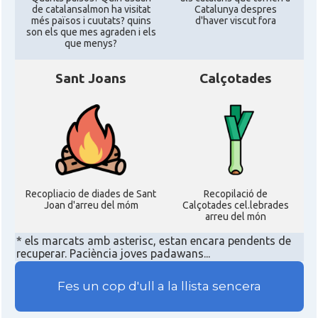
de catalansalmon ha visitat
Catalunya despres
més països i cuutats? quins
d'haver viscut fora
son els que mes agraden i els
que menys?
Sant Joans
Calçotades
Recopliacio de diades de Sant
Recopilació de
Joan d'arreu del móm
Calçotades cel.lebrades
arreu del món
* els marcats amb asterisc, estan encara pendents de
recuperar. Paciència joves padawans...
Fes un cop d'ull a la llista sencera