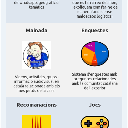
de whatsapp, geogràfics i
que es fan arreu del mon,
temàtics
i expliquem com fer-ne de
manera fàcil i sense
maldecaps logí­stics!
Mainada
Enquestes
Sistema d'enquestes amb
Ví­deos, activitats, grups i
preguntes relacionades
informació audiovisual en
amb la comunitat catalana
català relacionada amb els
de l'exterior
més petits de la casa.
Recomanacions
Jocs