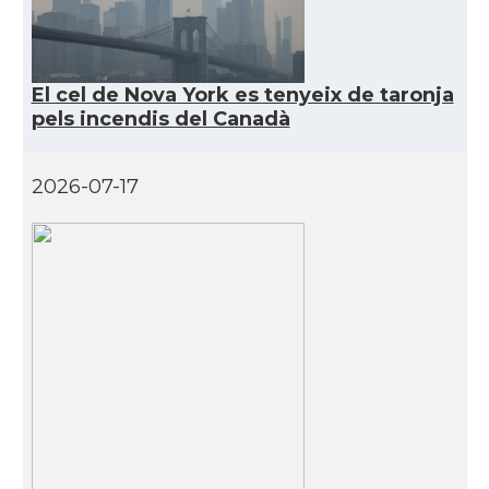
CAMON
Catalans a Maine, USA
CAMON
Catalans a MIAMI
El cel de Nova York es tenyeix de taronja
pels incendis del Canadà
CAMON
Catalans a MINNESOTA
2026-07-17
CAMON
Catalans a NEBRASKA
CAMON
Catalans a NEW MEXICO
CAMON
Catalans a New Orleans
CAMON
CATALANS A NEW YORK
CAMON
Catalans a OKLAHOMA