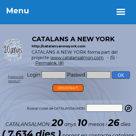
Menu
Menu
CATALANS A NEW YORK
http://catalansanewyork.com
CATALANS A NEW YORK forma part del
projecte
www.catalansalmon.com
- (5) -
Permalink (#)
Login
Passwd
Password
perdut?
REGISTRA'T
Buscar ciutat de CATALANSALMON:
20
10
26
CATALANSALMON:
anys
mesos i
dies
( 7.634 dies )
posant en contacte catalans