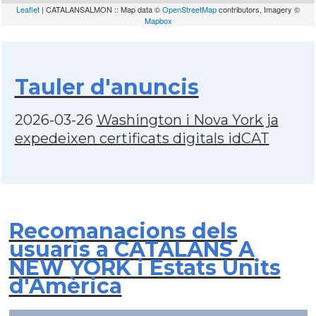
Leaflet
| CATALANSALMON :: Map data ©
OpenStreetMap
contributors, Imagery ©
Mapbox
Tauler d'anuncis
2026-03-26
Washington i Nova York ja
expedeixen certificats digitals idCAT
Recomanacions dels
usuaris a CATALANS A
NEW YORK i Estats Units
d'Amèrica