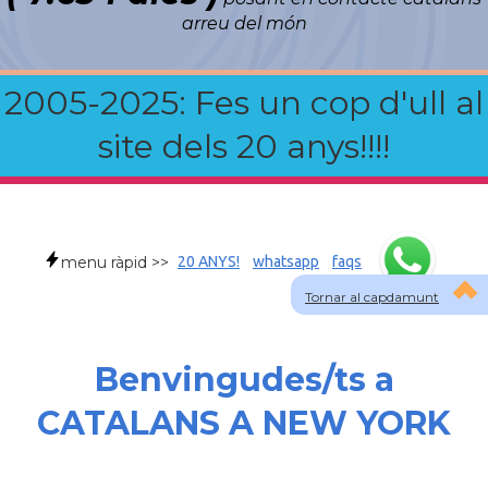
arreu del món
2005-2025: Fes un cop d'ull al
site dels 20 anys!!!!
menu ràpid >>
20 ANYS!
whatsapp
faqs
Tornar al capdamunt
Benvingudes/ts a
CATALANS A NEW YORK