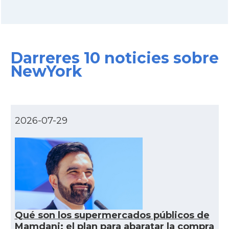
CAMON
Catalans a COLUMBUS
Darreres 10 noticies sobre
CAMON
Catalans a CONNECTICUT
NewYork
CAMON
Catalans a DALLAS
CAMON
Catalans a DAVIS
2026-07-29
CAMON
Catalans a DETROIT
CAMON
Catalans a DURHAM, NC
CAMON
Catalans a Hawaii
Qué son los supermercados públicos de
Mamdani: el plan para abaratar la compra