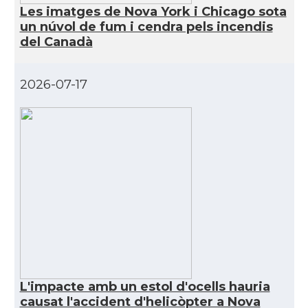
Les imatges de Nova York i Chicago sota
un núvol de fum i cendra pels incendis
CAMON
Catalans a ORLANDO
del Canadà
Catalans a Philadelphia,
CAMON
Pennsylvania, USA
2026-07-17
CAMON
Catalans a PHOENIX
CAMON
Catalans a Portland (OR)
CAMON
Catalans a PROVIDENCE
CAMON
Catalans a RENO
CAMON
Catalans a SAINT LOUIS
L'impacte amb un estol d'ocells hauria
causat l'accident d'helicòpter a Nova