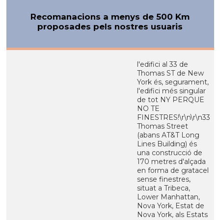
Recomanacions a menys de 500 Km
proposades pels nostres usuaris
l'edifici al 33 de
Thomas ST de New
York és, segurament,
l'edifici més singular
de tot NY PERQUE
NO TE
FINESTRES!\r\n\r\n33
Thomas Street
(abans AT&T Long
Lines Building) és
una construcció de
170 metres d'alçada
en forma de gratacel
sense finestres,
situat a Tribeca,
Lower Manhattan,
Nova York, Estat de
Nova York, als Estats