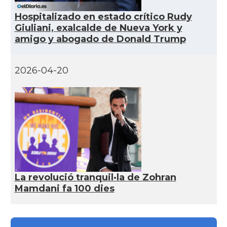
Acció
ACCIÓ a Silicon Valley
Hospitalizado en estado crítico Rudy
Giuliani, exalcalde de Nueva York y
amigo y abogado de Donald Trump
Acció
Acció a Washington DC
Acció
ACCIÓ Miami
2026-04-20
Delegació del Govern als Estats
Delegació
Units i Canadà (New York)
Delegació del Govern als Estats
Delegació
Units i Canadà (Washington)
Consolat
Consolat general a Boston
La revolució tranquil·la de Zohran
Mamdani fa 100 dies
Consolat
Consolat general a Chicago