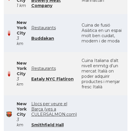
City
Bowery Meat
Manhattan
1 km
Company
New
Cuina de fusió
York
Restaurants
Asiàtica en un espai
City
molt ben cuidat,
3
Buddakan
modern i de moda
km
Cuina Italiana d’alt
New
nivell enmitg d’un
York
Restaurants
mercat Italià on
City
poder adquirir
3
Eataly NYC Flatiron
productes i menjar
km
fresc Italià
New
Llocs per veure el
York
Barça (ves a
City
CULERSALMON.com)
3
km
Smithfield Hall