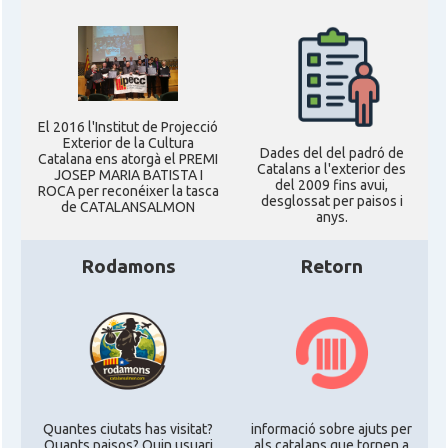
El 2016 l'Institut de Projecció
Exterior de la Cultura
Dades del del padró de
Catalana ens atorgà el PREMI
Catalans a l'exterior des
JOSEP MARIA BATISTA I
del 2009 fins avui,
ROCA per reconéixer la tasca
desglossat per paisos i
de CATALANSALMON
anys.
Rodamons
Retorn
Quantes ciutats has visitat?
informació sobre ajuts per
Quants paisos? Quin usuari
als catalans que tornen a