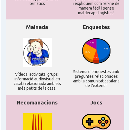
temàtics
i expliquem com fer-ne de
manera fàcil i sense
maldecaps logí­stics!
Mainada
Enquestes
Sistema d'enquestes amb
Ví­deos, activitats, grups i
preguntes relacionades
informació audiovisual en
amb la comunitat catalana
català relacionada amb els
de l'exterior
més petits de la casa.
Recomanacions
Jocs