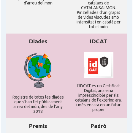
d'arreu del mon
catalans de
CATALANSALMON.
Pinzellades d'un grapat
de vides viscudes amb
intensitat i en català per
tot el món
Diades
IDCAT
L'IDCAT és un Certificat
Digital, una eina
imprescindible per als
Registre de totes les diades
catalans de l'exterior, ara,
que s'han fet públicament
i més encara en un futur
arreu del món, des de l'any
proper
2018
Premis
Padró