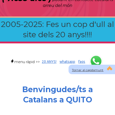
arreu del món
2005-2025: Fes un cop d'ull al
site dels 20 anys!!!!
menu ràpid >>
20 ANYS!
whatsapp
faqs
Tornar al capdamunt
Benvingudes/ts a
Catalans a QUITO