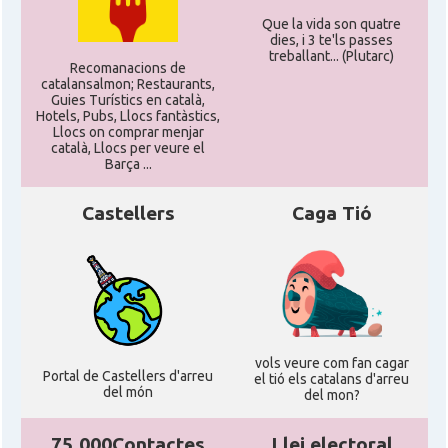
Que la vida son quatre
dies, i 3 te'ls passes
treballant... (Plutarc)
Recomanacions de
catalansalmon; Restaurants,
Guies Turístics en català,
Hotels, Pubs, Llocs fantàstics,
Llocs on comprar menjar
català, Llocs per veure el
Barça ...
Castellers
Caga Tió
vols veure com fan cagar
Portal de Castellers d'arreu
el tió els catalans d'arreu
del món
del mon?
75.000Contactes
Llei electoral