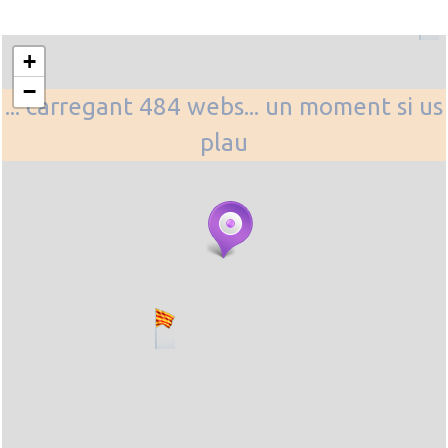
+
−
... carregant 484 webs... un moment si us
plau