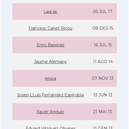
Laia sp
05 JUL 17
Francesc Canet Ricou
08 DES 15
Enric Baixeras
16 JUL 15
Jaume Alemany
11 AGO 14
xesca
07 NOV 13
Josep LLuí­s Fernández Espí­ndola
13 JUN 13
Xavier Angulo
21 MAI 13
Eduard Vázquez Olivares
21 GEN 13