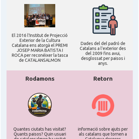
El 2016 l'Institut de Projecció
Exterior de la Cultura
Dades del del padró de
Catalana ens atorgà el PREMI
Catalans a l'exterior des
JOSEP MARIA BATISTA I
del 2009 fins avui,
ROCA per reconéixer la tasca
desglossat per paisos i
de CATALANSALMON
anys.
Rodamons
Retorn
Quantes ciutats has visitat?
informació sobre ajuts per
Quants paisos? Quin usuari
als catalans que tornen a