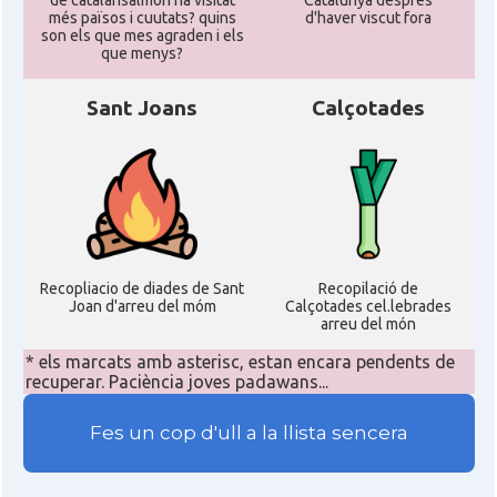
de catalansalmon ha visitat
Catalunya despres
més països i cuutats? quins
d'haver viscut fora
son els que mes agraden i els
que menys?
Sant Joans
Calçotades
Recopliacio de diades de Sant
Recopilació de
Joan d'arreu del móm
Calçotades cel.lebrades
arreu del món
* els marcats amb asterisc, estan encara pendents de
recuperar. Paciència joves padawans...
Fes un cop d'ull a la llista sencera