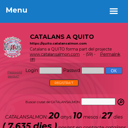
Menu
Menu
CATALANS A QUITO
https://quito.catalansalmon.com
Catalans a QUITO forma part del projecte
www.catalansalmon.com
- (59) -
Permalink
(#)
Login
Passwd
Password
perdut?
REGISTRA'T
Buscar ciutat de CATALANSALMON:
20
10
27
CATALANSALMON:
anys
mesos i
dies
( 7.635 dies )
posant en contacte catalans