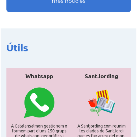
més noticies
Útils
Whatsapp
SantJording
A Catalansalmon gestionem o
A Santjording.com reunim
formem part d'uns 250 grups
les diades de SantJordi
de whatsapp, geogràfics i
que es fan arreu del mon,