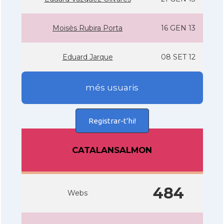
Moisès Rubira Porta
16 GEN 13
Eduard Jarque
08 SET 12
més usuaris
Registrar-t'hi!
CATALANSALMON
484
Webs