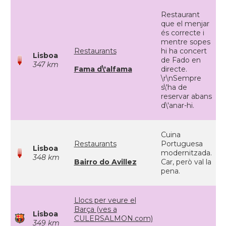
Restaurant
que el menjar
és correcte i
mentre sopes
Restaurants
hi ha concert
Lisboa
de Fado en
347 km
Fama d\'alfama
directe.
\r\nSempre
s\'ha de
reservar abans
d\'anar-hi.
Cuina
Restaurants
Portuguesa
Lisboa
modernitzada.
348 km
Bairro do Avillez
Car, però val la
pena.
Llocs per veure el
Barça (ves a
Lisboa
CULERSALMON.com)
349 km