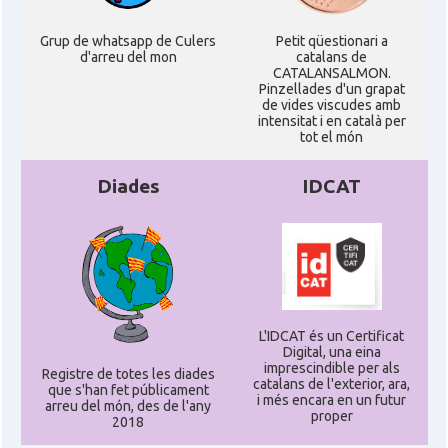
Grup de whatsapp de Culers
Petit qüestionari a
d'arreu del mon
catalans de
CATALANSALMON.
Pinzellades d'un grapat
de vides viscudes amb
intensitat i en català per
tot el món
Diades
IDCAT
L'IDCAT és un Certificat
Digital, una eina
imprescindible per als
Registre de totes les diades
catalans de l'exterior, ara,
que s'han fet públicament
i més encara en un futur
arreu del món, des de l'any
proper
2018