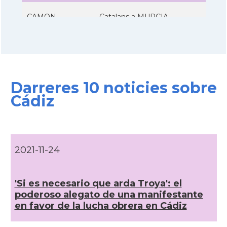
CAMON
Catalans a MURCIA
CAMON
Catalans a Pamplona, Iruña
CAMON
Catalans a SANTANDER
Darreres 10 noticies sobre
Cádiz
CAMON
Catalans a SEVILLA
CAMON
Catalans a VALLADOLID
2021-11-24
Casal
Casa Catalana de Saragossa
'Si es necesario que arda Troya': el
Casal
Casal Català de Tenerife
poderoso alegato de una manifestante
en favor de la lucha obrera en Cádiz
Casal
Casal de Catalunya de Sevilla