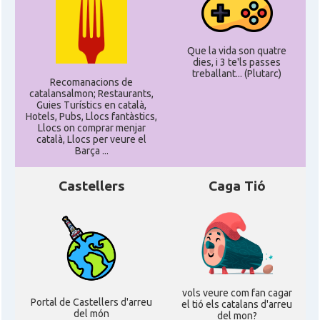
Que la vida son quatre
dies, i 3 te'ls passes
treballant... (Plutarc)
Recomanacions de
catalansalmon; Restaurants,
Guies Turístics en català,
Hotels, Pubs, Llocs fantàstics,
Llocs on comprar menjar
català, Llocs per veure el
Barça ...
Castellers
Caga Tió
vols veure com fan cagar
Portal de Castellers d'arreu
el tió els catalans d'arreu
del món
del mon?