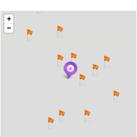
+
−
... carregant 484 webs... un moment si us
plau