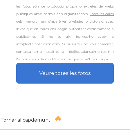
les fotos són de producció pròpia o extretes de webs
públiques amb permís dels organitzadors.
Totes les cares
dels menors han d'aparèixer pixelades o distorsionades
,
llevat que els pares ens hagin autoritzar explícitament a
publicar-les. Si no és així fes-nos-ho saber a
info@catalansalmon.com. Si hi surts i no vols aparèixer,
contacta amb nosaltres a info@catalansalmon.com i
l'eliminarem o la modificarem perquè no se't reconegui.
Veure totes les fotos
.
Tornar al capdemunt