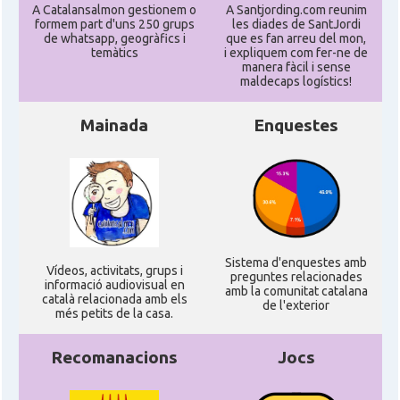
A Catalansalmon gestionem o
A Santjording.com reunim
formem part d'uns 250 grups
les diades de SantJordi
de whatsapp, geogràfics i
que es fan arreu del mon,
temàtics
i expliquem com fer-ne de
manera fàcil i sense
maldecaps logí­stics!
Mainada
Enquestes
Sistema d'enquestes amb
Ví­deos, activitats, grups i
preguntes relacionades
informació audiovisual en
amb la comunitat catalana
català relacionada amb els
de l'exterior
més petits de la casa.
Recomanacions
Jocs