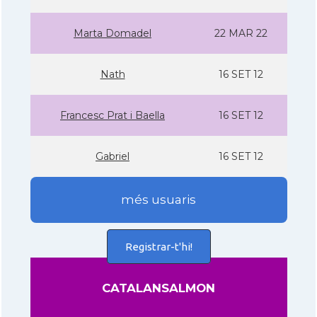
Marta Domadel
22 MAR 22
Nath
16 SET 12
Francesc Prat i Baella
16 SET 12
Gabriel
16 SET 12
més usuaris
Registrar-t'hi!
CATALANSALMON