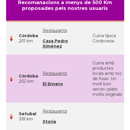
Recomanacions a menys de 500 Km
proposades pels nostres usuaris
Restaurants
Córdoba
Cuina típica
201 km
Casa Pedro
Cordovesa
Ximénez
Cuina amb
productes
Restaurants
locals amb toc
Córdoba
de fusió. Un
202 km
El Envero
molt bon
servei i plats
molts originals
Restaurants
Setubal
318 km
Xtoria