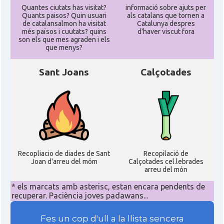
Quantes ciutats has visitat?
informació sobre ajuts per
Quants paisos? Quin usuari
als catalans que tornen a
de catalansalmon ha visitat
Catalunya despres
més països i cuutats? quins
d'haver viscut fora
son els que mes agraden i els
que menys?
Sant Joans
Calçotades
Recopliacio de diades de Sant
Recopilació de
Joan d'arreu del móm
Calçotades cel.lebrades
arreu del món
* els marcats amb asterisc, estan encara pendents de
recuperar. Paciència joves padawans...
Fes un cop d'ull a la llista sencera