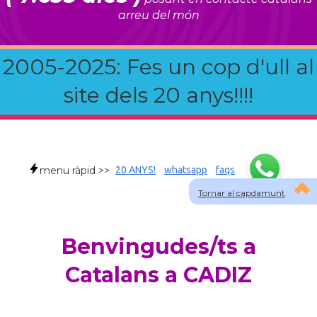
arreu del món
2005-2025: Fes un cop d'ull al
site dels 20 anys!!!!
menu ràpid >>
20 ANYS!
whatsapp
faqs
Tornar al capdamunt
Benvingudes/ts a
Catalans a CADIZ