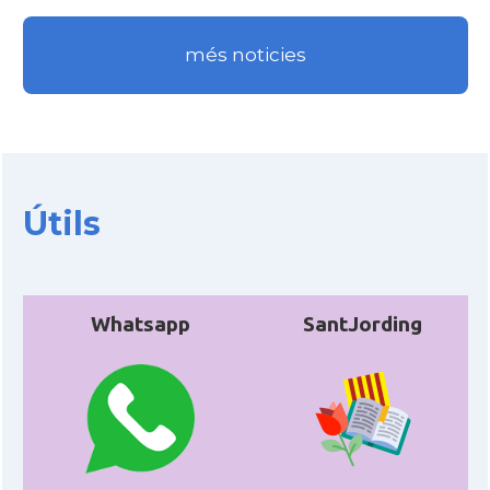
Casal
Cercle Català de Madrid
més noticies
* + ambaixades i consolats
Útils
Whatsapp
SantJording