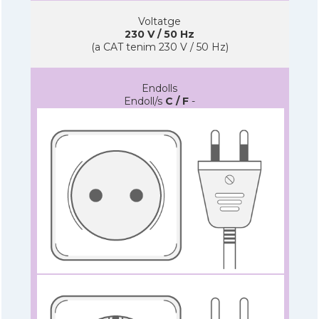
Voltatge
230 V / 50 Hz
(a CAT tenim 230 V / 50 Hz)
Endolls
Endoll/s
C / F
-