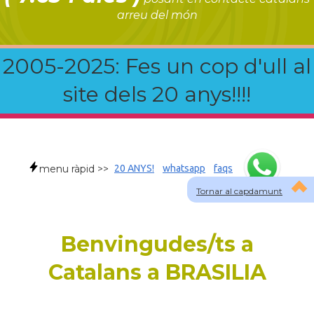
arreu del món
2005-2025: Fes un cop d'ull al
site dels 20 anys!!!!
menu ràpid >>
20 ANYS!
whatsapp
faqs
Tornar al capdamunt
Benvingudes/ts a
Catalans a BRASILIA