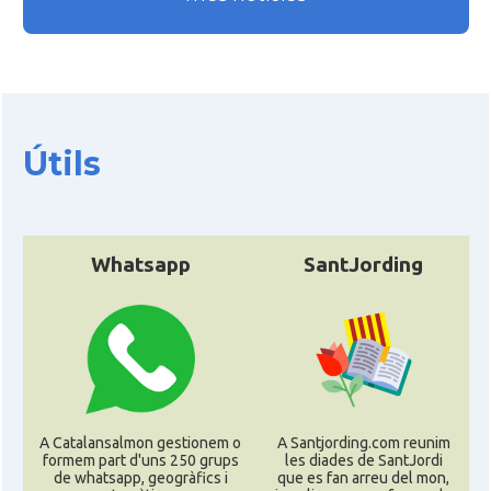
Útils
Whatsapp
SantJording
A Catalansalmon gestionem o
A Santjording.com reunim
formem part d'uns 250 grups
les diades de SantJordi
de whatsapp, geogràfics i
que es fan arreu del mon,