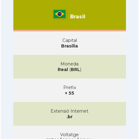
Brasil
Capital
Brasília
Moneda
Real
(
BRL
)
Prefix
+ 55
Extensió Internet
.br
Voltatge