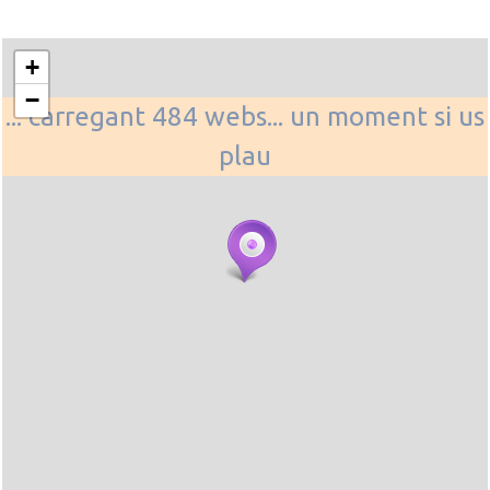
+
−
... carregant 484 webs... un moment si us
plau