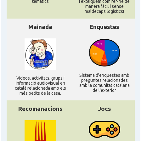
temàtics
i expliquem com fer-ne de
manera fàcil i sense
maldecaps logí­stics!
Mainada
Enquestes
Sistema d'enquestes amb
Ví­deos, activitats, grups i
preguntes relacionades
informació audiovisual en
amb la comunitat catalana
català relacionada amb els
de l'exterior
més petits de la casa.
Recomanacions
Jocs