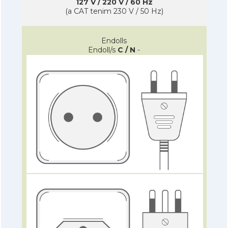
127 V / 220 V / 60 Hz
(a CAT tenim 230 V / 50 Hz)
Endolls
Endoll/s
C / N
-