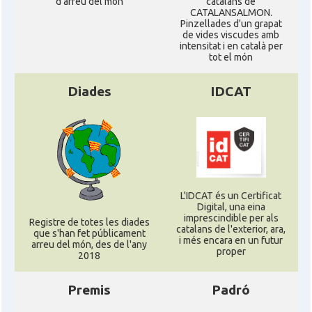
d'arreu del mon
catalans de
CATALANSALMON.
Pinzellades d'un grapat
de vides viscudes amb
intensitat i en català per
tot el món
Diades
IDCAT
L'IDCAT és un Certificat
Digital, una eina
imprescindible per als
Registre de totes les diades
catalans de l'exterior, ara,
que s'han fet públicament
i més encara en un futur
arreu del món, des de l'any
proper
2018
Premis
Padró