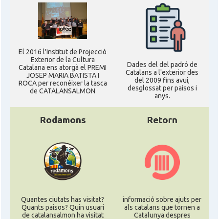
El 2016 l'Institut de Projecció
Exterior de la Cultura
Dades del del padró de
Catalana ens atorgà el PREMI
Catalans a l'exterior des
JOSEP MARIA BATISTA I
del 2009 fins avui,
ROCA per reconéixer la tasca
desglossat per paisos i
de CATALANSALMON
anys.
Rodamons
Retorn
Quantes ciutats has visitat?
informació sobre ajuts per
Quants paisos? Quin usuari
als catalans que tornen a
de catalansalmon ha visitat
Catalunya despres