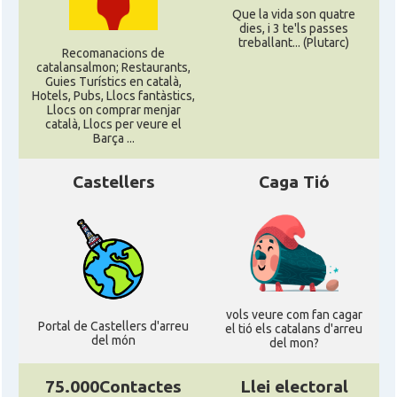
Que la vida son quatre
dies, i 3 te'ls passes
treballant... (Plutarc)
Recomanacions de
catalansalmon; Restaurants,
Guies Turístics en català,
Hotels, Pubs, Llocs fantàstics,
Llocs on comprar menjar
català, Llocs per veure el
Barça ...
Castellers
Caga Tió
vols veure com fan cagar
Portal de Castellers d'arreu
el tió els catalans d'arreu
del món
del mon?
75.000Contactes
Llei electoral