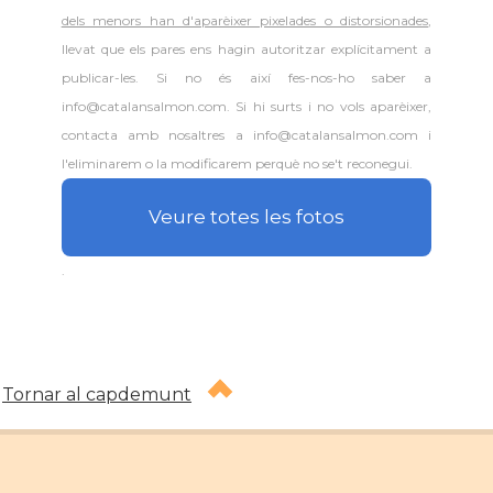
dels menors han d'aparèixer pixelades o distorsionades
,
llevat que els pares ens hagin autoritzar explícitament a
publicar-les. Si no és així fes-nos-ho saber a
info@catalansalmon.com. Si hi surts i no vols aparèixer,
contacta amb nosaltres a info@catalansalmon.com i
l'eliminarem o la modificarem perquè no se't reconegui.
Veure totes les fotos
.
Tornar al capdemunt