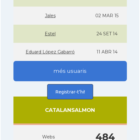
Jales
02 MAR 15
Estel
24 SET 14
Eduard López Gabarró
11 ABR 14
més usuaris
Registrar-t'hi!
CATALANSALMON
484
Webs