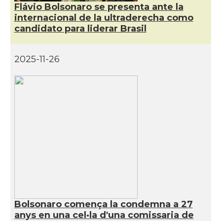
Flávio Bolsonaro se presenta ante la
internacional de la ultraderecha como
Consolat
Consolat general a Porto Alegre
candidato para liderar Brasil
Consolat
Consolat general a Rio de Janeiro
2025-11-26
Consolat
Consolat general a Salvador
Consolat
Consolat general a São Paulo
Ambaixada
Ambaixada espanyola a Brasil
* + ambaixades i consolats
Bolsonaro comença la condemna a 27
anys en una cel·la d'una comissaria de