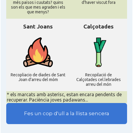
més països i cuutats? quins
d'haver viscut fora
son els que mes agraden i els
que menys?
Sant Joans
Calçotades
Recopliacio de diades de Sant
Recopilació de
Joan d'arreu del móm
Calçotades cel.lebrades
arreu del món
* els marcats amb asterisc, estan encara pendents de
recuperar. Paciència joves padawans...
Fes un cop d'ull a la llista sencera