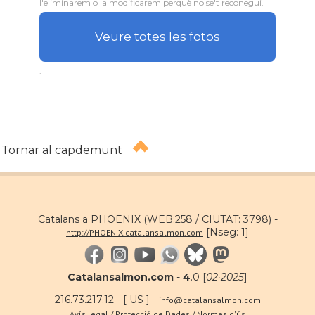
l'eliminarem o la modificarem perquè no se't reconegui.
Veure totes les fotos
.
Tornar al capdemunt
Catalans a PHOENIX (WEB:258 / CIUTAT: 3798) -
[Nseg: 1]
http://PHOENIX.catalansalmon.com
Catalansalmon.com
-
4
.0 [
02·2025
]
216.73.217.12 - [ US ] -
info@catalansalmon.com
Avís legal / Protecció de Dades / Normes d'ús