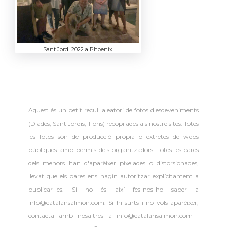
Sant Jordi 2022 a Phoenix
Aquest és un petit recull aleatori de
fotos d'esdeveniments
(Diades, Sant Jordis, Tions) recopilades als nostre sites. Totes
les fotos són de producció pròpia o extretes de webs
públiques amb permís dels organitzadors.
Totes les cares
dels menors han d'aparèixer pixelades o distorsionades
,
llevat que els pares ens hagin autoritzar explícitament a
publicar-les. Si no és així fes-nos-ho saber a
info@catalansalmon.com. Si hi surts i no vols aparèixer,
contacta amb nosaltres a info@catalansalmon.com i