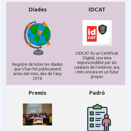
Consolat
Consolat general a Los Angeles
Diades
IDCAT
Consolat
Consolat general a Miami
Consolat
Consolat general a New York City
L'IDCAT és un Certificat
Consolat
Consolat general a San Francisco
Digital, una eina
imprescindible per als
Registre de totes les diades
catalans de l'exterior, ara,
que s'han fet públicament
Consolat
Consolat general a Washington
i més encara en un futur
arreu del món, des de l'any
proper
2018
Ambaixada espanyola a Estats Units
Ambaixada
Premis
Padró
d'Amèrica
* + ambaixades i consolats