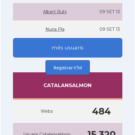
Albert Ruhi
09 SET 13
Nuria Pla
09 SET 13
més usuaris
Registrar-t'hi!
CATALANSALMON
484
Webs
15.320
Usuaris Catalansalmon