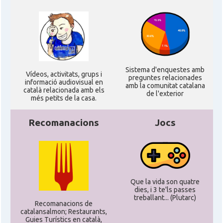
CAMON
Catalans a VIRGINIA
CAMON
Catalans a WASHINGTON DC
Sistema d'enquestes amb
Ví­deos, activitats, grups i
preguntes relacionades
CAMON
Catalans a WISCONSIN
informació audiovisual en
amb la comunitat catalana
català relacionada amb els
de l'exterior
més petits de la casa.
CAMON
Catalans a WYOMING
Recomanacions
Jocs
American Institute for Catalan
Casal
Studies (AICS)
Casal
Casal Català de Minnesota
Que la vida son quatre
dies, i 3 te'ls passes
treballant... (Plutarc)
Recomanacions de
Casal
Casal Català del Nord de Califòrnia
catalansalmon; Restaurants,
Guies Turístics en català,