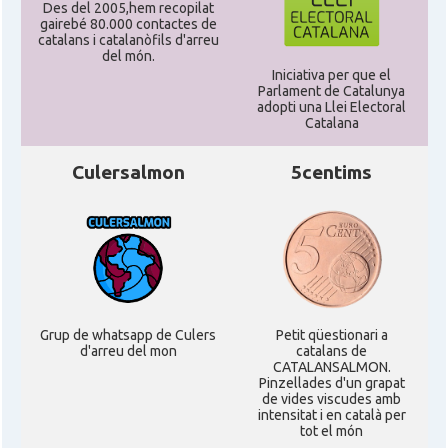
Des del 2005,hem recopilat
Acció
Acció a Washington DC
gairebé 80.000 contactes de
catalans i catalanòfils d'arreu
del món.
Iniciativa per que el
Acció
ACCIÓ Miami
Parlament de Catalunya
adopti una Llei Electoral
Catalana
Delegació del Govern als Estats
Delegació
Units i Canadà (New York)
Culersalmon
5centims
Delegació del Govern als Estats
Delegació
Units i Canadà (Washington)
Consolat
Consolat general a Boston
Grup de whatsapp de Culers
Petit qüestionari a
Consolat
Consolat general a Chicago
d'arreu del mon
catalans de
CATALANSALMON.
Pinzellades d'un grapat
de vides viscudes amb
Consolat
Consolat general a Houston
intensitat i en català per
tot el món