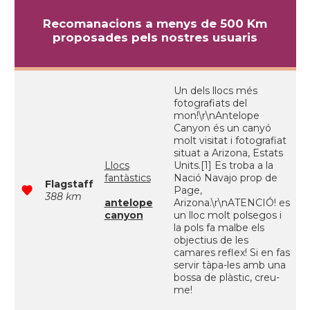
Recomanacions a menys de 500 Km
proposades pels nostres usuaris
Un dels llocs més
fotografiats del
mon!\r\nAntelope
Canyon és un canyó
molt visitat i fotografiat
situat a Arizona, Estats
Llocs
Units.[1] Es troba a la
fantàstics
Nació Navajo prop de
Flagstaff
Page,
388 km
antelope
Arizona.\r\nATENCIÓ! es
canyon
un lloc molt polsegos i
la pols fa malbe els
objectius de les
camares reflex! Si en fas
servir tàpa-les amb una
bossa de plàstic, creu-
me!