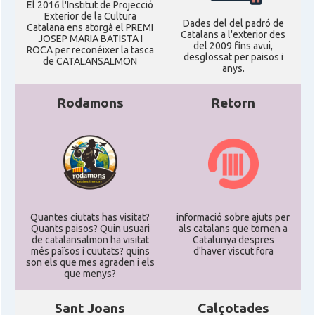
El 2016 l'Institut de Projecció
Exterior de la Cultura
Dades del del padró de
Catalana ens atorgà el PREMI
Catalans a l'exterior des
JOSEP MARIA BATISTA I
del 2009 fins avui,
ROCA per reconéixer la tasca
desglossat per paisos i
de CATALANSALMON
anys.
Rodamons
Retorn
Quantes ciutats has visitat?
informació sobre ajuts per
Quants paisos? Quin usuari
als catalans que tornen a
de catalansalmon ha visitat
Catalunya despres
més països i cuutats? quins
d'haver viscut fora
son els que mes agraden i els
que menys?
Sant Joans
Calçotades