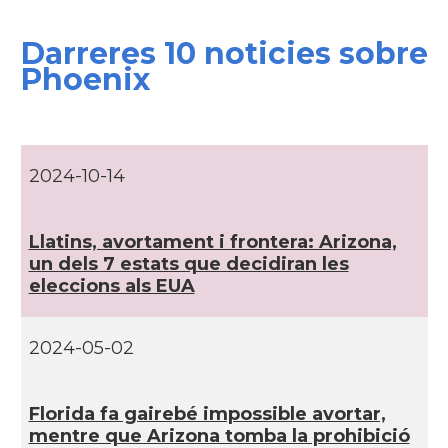
Darreres 10 noticies sobre
CAMON
Catalans a CONNECTICUT
Phoenix
CAMON
Catalans a DALLAS
CAMON
Catalans a DAVIS
2024-10-14
CAMON
Catalans a DETROIT
Llatins, avortament i frontera: Arizona,
un dels 7 estats que decidiran les
CAMON
Catalans a DURHAM, NC
eleccions als EUA
CAMON
Catalans a Hawaii
2024-05-02
CAMON
Catalans a Houston - Texas
Florida fa gairebé impossible avortar,
mentre que Arizona tomba la prohibició