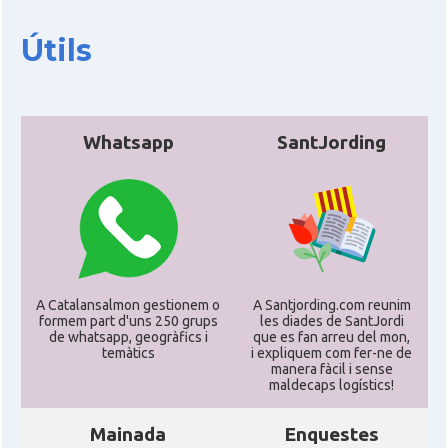
CAMON
Catalans a San Diego
Útils
CAMON
Catalans a SAN FRANCISCO
CAMON
Catalans a Sarasota, Florida, USA
Whatsapp
SantJording
CAMON
Catalans a SEATTLE
Catalans a Silicon Valley (San Jose),
CAMON
California, USA
A Catalansalmon gestionem o
A Santjording.com reunim
formem part d'uns 250 grups
les diades de SantJordi
CAMON
Catalans a TAMPA
de whatsapp, geogràfics i
que es fan arreu del mon,
temàtics
i expliquem com fer-ne de
manera fàcil i sense
CAMON
Catalans a TENNESSEE
maldecaps logí­stics!
Mainada
Enquestes
CAMON
Catalans a UTAH