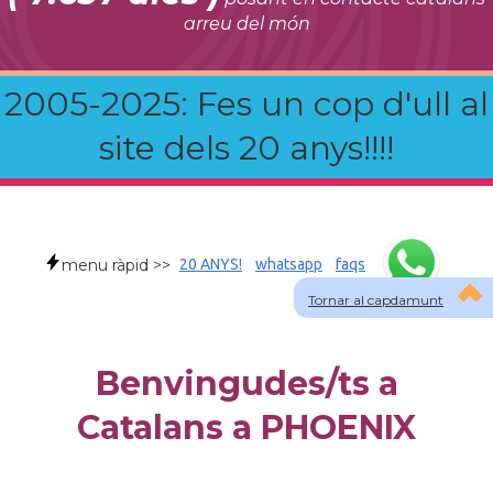
arreu del món
2005-2025: Fes un cop d'ull al
site dels 20 anys!!!!
menu ràpid >>
20 ANYS!
whatsapp
faqs
Tornar al capdamunt
Benvingudes/ts a
Catalans a PHOENIX