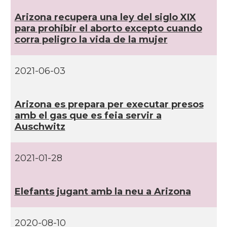
CAMON
Catalans a MIAMI
Arizona recupera una ley del siglo XIX
para prohibir el aborto excepto cuando
corra peligro la vida de la mujer
CAMON
Catalans a MINNESOTA
2021-06-03
CAMON
Catalans a NEBRASKA
CAMON
Catalans a NEW MEXICO
Arizona es prepara per executar presos
amb el gas que es feia servir a
Auschwitz
CAMON
Catalans a New Orleans
2021-01-28
CAMON
CATALANS A NEW YORK
CAMON
Catalans a OKLAHOMA
Elefants jugant amb la neu a Arizona
CAMON
Catalans a ORLANDO
2020-08-10