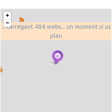
+
−
... carregant 484 webs... un moment si us
plau