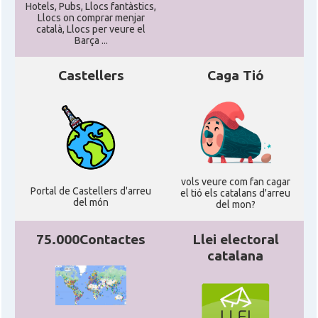
Hotels, Pubs, Llocs fantàstics,
Casal dels Països Catalans a
Llocs on comprar menjar
Casal
català, Llocs per veure el
Califòrnia
Barça ...
Casal
Catalan Institute of America
Castellers
Caga Tió
Casal
Fundació Paulí Bellet
North American Catalan Society
Casal
(NACS)
vols veure com fan cagar
Portal de Castellers d'arreu
el tió els catalans d'arreu
del món
del mon?
Acció
ACCIÓ a Austin
75.000Contactes
Llei electoral
Acció
Acció a New York
catalana
Acció
ACCIÓ a Silicon Valley