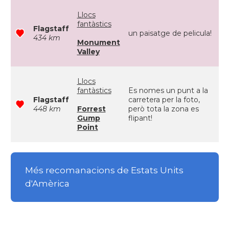
Llocs
fantàstics
Flagstaff
un paisatge de pelicula!
434 km
Monument
Valley
Llocs
fantàstics
Es nomes un punt a la
Flagstaff
carretera per la foto,
448 km
Forrest
però tota la zona es
Gump
flipant!
Point
Més recomanacions de Estats Units
d'Amèrica