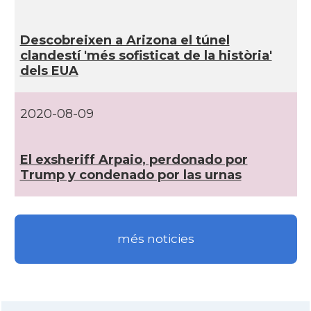
Catalans a Philadelphia,
CAMON
Descobreixen a Arizona el túnel
Pennsylvania, USA
clandestí­ 'més sofisticat de la història'
dels EUA
CAMON
Catalans a PHOENIX
2020-08-09
CAMON
Catalans a Portland (OR)
El exsheriff Arpaio, perdonado por
CAMON
Catalans a PROVIDENCE
Trump y condenado por las urnas
CAMON
Catalans a RENO
més noticies
CAMON
Catalans a SAINT LOUIS
CAMON
Catalans a San Antonio - Texas