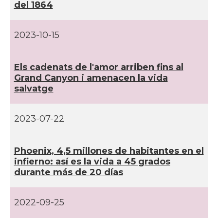
CAMON
Catalans a INDIANA
del 1864
CAMON
Catalans a IOWA
2023-10-15
CAMON
Catalans a IRVINE
Els cadenats de l'amor arriben fins al
Grand Canyon i amenacen la vida
salvatge
CAMON
Catalans a Jacksonville
CAMON
Catalans a Kentucky
2023-07-22
CAMON
Catalans a Las Vegas
Phoenix, 4,5 millones de habitantes en el
infierno: así­ es la vida a 45 grados
durante más de 20 dí­as
CAMON
Catalans a Los Angeles
CAMON
Catalans a Maine, USA
2022-09-25