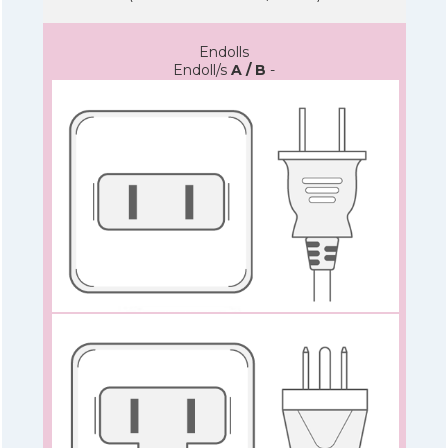
Endolls
Endoll/s
A / B
-