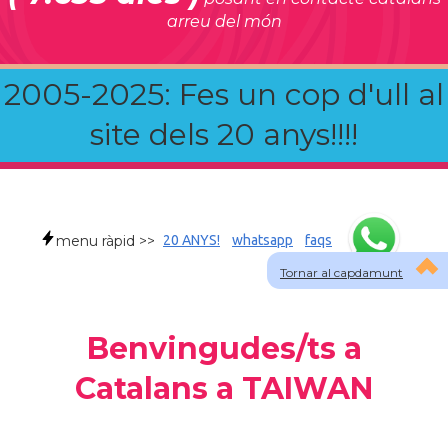
arreu del món
2005-2025: Fes un cop d'ull al
site dels 20 anys!!!!
menu ràpid >>
20 ANYS!
whatsapp
faqs
Tornar al capdamunt
Benvingudes/ts a
Catalans a TAIWAN