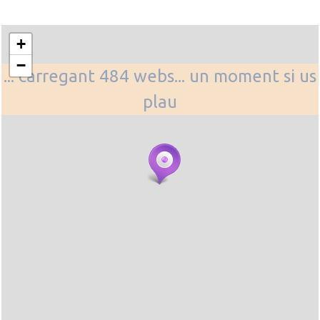
+
−
... carregant 484 webs... un moment si us
plau