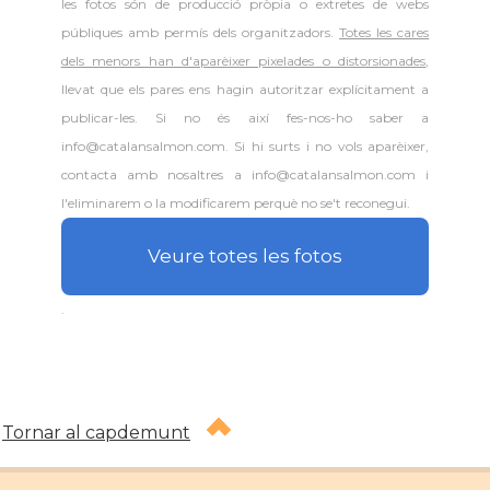
les fotos són de producció pròpia o extretes de webs
públiques amb permís dels organitzadors.
Totes les cares
dels menors han d'aparèixer pixelades o distorsionades
,
llevat que els pares ens hagin autoritzar explícitament a
publicar-les. Si no és així fes-nos-ho saber a
info@catalansalmon.com. Si hi surts i no vols aparèixer,
contacta amb nosaltres a info@catalansalmon.com i
l'eliminarem o la modificarem perquè no se't reconegui.
Veure totes les fotos
.
Tornar al capdemunt