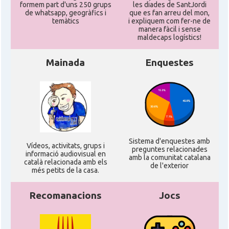
formem part d'uns 250 grups
les diades de SantJordi
de whatsapp, geogràfics i
que es fan arreu del mon,
temàtics
i expliquem com fer-ne de
manera fàcil i sense
maldecaps logí­stics!
Mainada
Enquestes
Sistema d'enquestes amb
Ví­deos, activitats, grups i
preguntes relacionades
informació audiovisual en
amb la comunitat catalana
català relacionada amb els
de l'exterior
més petits de la casa.
Recomanacions
Jocs