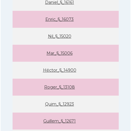
Daniel_§_16161
Enric_§_16073
Nil_§_15020
Mar_§_15006
Héctor_§_14900
Roger_§_13108
Quim_§_12923
Guillem_§_12671