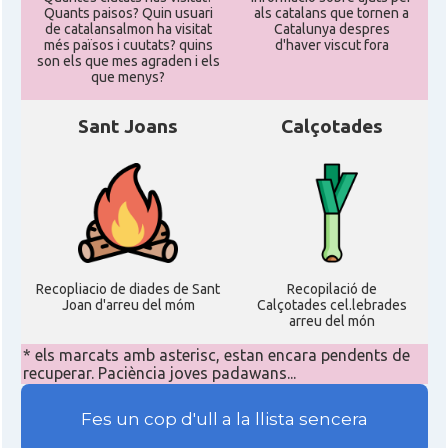
Quants paisos? Quin usuari
als catalans que tornen a
de catalansalmon ha visitat
Catalunya despres
més països i cuutats? quins
d'haver viscut fora
son els que mes agraden i els
que menys?
Sant Joans
Calçotades
Recopliacio de diades de Sant
Recopilació de
Joan d'arreu del móm
Calçotades cel.lebrades
arreu del món
* els marcats amb asterisc, estan encara pendents de
recuperar. Paciència joves padawans...
Fes un cop d'ull a la llista sencera