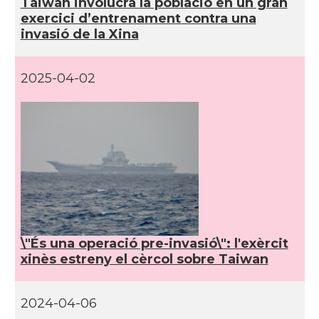
Taiwan involucra la població en un gran
exercici d’entrenament contra una
invasió de la Xina
2025-04-02
\"És una operació pre-invasió\": l'exèrcit
xinès estreny el cèrcol sobre Taiwan
2024-04-06