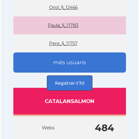
Oriol_§_12466
Paula_§_11783
Pere_§_11757
més usuaris
Registrar-t'hi!
CATALANSALMON
484
Webs