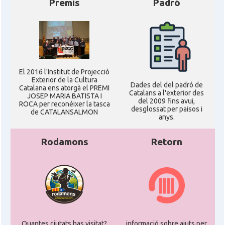
Premis
Padró
El 2016 l'Institut de Projecció
Exterior de la Cultura
Dades del del padró de
Catalana ens atorgà el PREMI
Catalans a l'exterior des
JOSEP MARIA BATISTA I
del 2009 fins avui,
ROCA per reconéixer la tasca
desglossat per paisos i
de CATALANSALMON
anys.
Rodamons
Retorn
Quantes ciutats has visitat?
informació sobre ajuts per