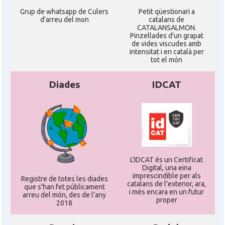
Grup de whatsapp de Culers
Petit qüestionari a
d'arreu del mon
catalans de
CATALANSALMON.
Pinzellades d'un grapat
de vides viscudes amb
intensitat i en català per
tot el món
Diades
IDCAT
L'IDCAT és un Certificat
Digital, una eina
imprescindible per als
Registre de totes les diades
catalans de l'exterior, ara,
que s'han fet públicament
i més encara en un futur
arreu del món, des de l'any
proper
2018