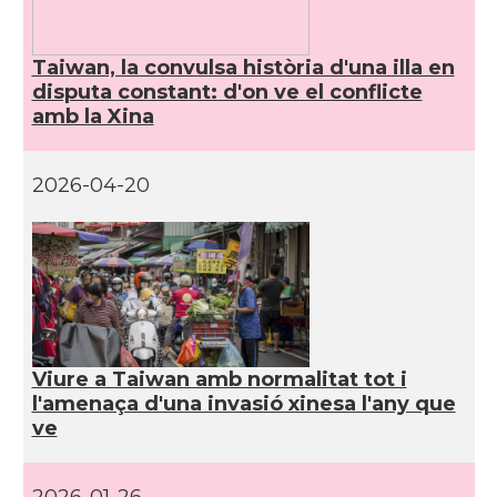
Taiwan, la convulsa història d'una illa en
disputa constant: d'on ve el conflicte
amb la Xina
2026-04-20
Viure a Taiwan amb normalitat tot i
l'amenaça d'una invasió xinesa l'any que
ve