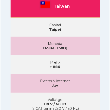
Taiwan
Capital
Taipei
Moneda
Dollar
(
TWD
)
Prefix
+ 886
Extensió Internet
.tw
Voltatge
110 V / 60 Hz
(a CAT tenim 230 V / 50 Hz)