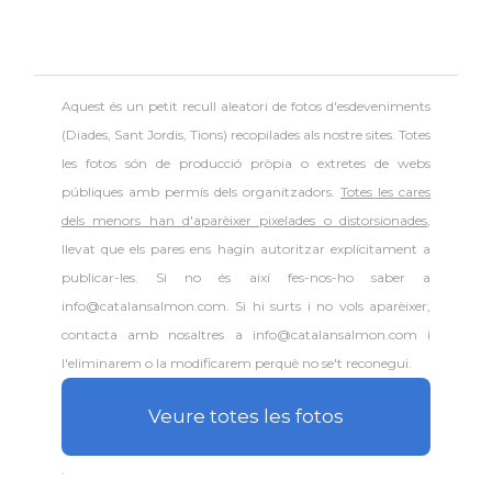
Aquest és un petit recull aleatori de
fotos d'esdeveniments
(Diades, Sant Jordis, Tions) recopilades als nostre sites. Totes
les fotos són de producció pròpia o extretes de webs
públiques amb permís dels organitzadors.
Totes les cares
dels menors han d'aparèixer pixelades o distorsionades
,
llevat que els pares ens hagin autoritzar explícitament a
publicar-les. Si no és així fes-nos-ho saber a
info@catalansalmon.com. Si hi surts i no vols aparèixer,
contacta amb nosaltres a info@catalansalmon.com i
l'eliminarem o la modificarem perquè no se't reconegui.
Veure totes les fotos
.