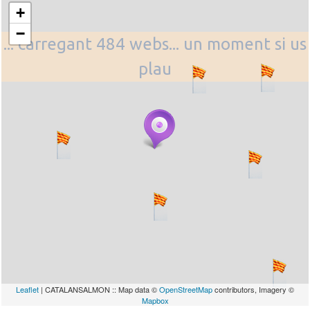
+
−
... carregant 484 webs... un moment si us
plau
Leaflet
| CATALANSALMON :: Map data ©
OpenStreetMap
contributors, Imagery ©
Mapbox