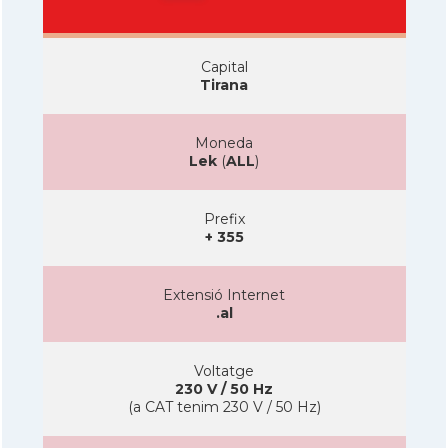
Capital
Tirana
Moneda
Lek
(
ALL
)
Prefix
+ 355
Extensió Internet
.al
Voltatge
230 V / 50 Hz
(a CAT tenim 230 V / 50 Hz)