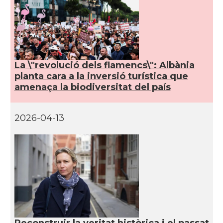
La \"revolució dels flamencs\": Albània
planta cara a la inversió turística que
amenaça la biodiversitat del país
2026-04-13
Reconstruir la veritat històrica i el passat