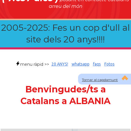
arreu del món
2005-2025: Fes un cop d'ull al
site dels 20 anys!!!!
menu ràpid >>
20 ANYS!
whatsapp
faqs
Fotos
Tornar al capdamunt
Benvingudes/ts a
Catalans a ALBANIA