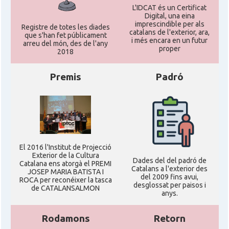
L'IDCAT és un Certificat
Digital, una eina
imprescindible per als
Registre de totes les diades
catalans de l'exterior, ara,
que s'han fet públicament
i més encara en un futur
arreu del món, des de l'any
proper
2018
Premis
Padró
El 2016 l'Institut de Projecció
Exterior de la Cultura
Dades del del padró de
Catalana ens atorgà el PREMI
Catalans a l'exterior des
JOSEP MARIA BATISTA I
del 2009 fins avui,
ROCA per reconéixer la tasca
desglossat per paisos i
de CATALANSALMON
anys.
Rodamons
Retorn