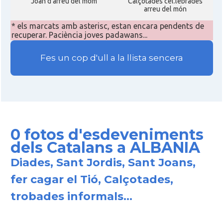
Joan d'arreu del móm
Calçotades cel.lebrades
arreu del món
* els marcats amb asterisc, estan encara pendents de
recuperar. Paciència joves padawans...
Fes un cop d'ull a la llista sencera
0 fotos d'esdeveniments
dels Catalans a ALBANIA
Diades, Sant Jordis, Sant Joans,
fer cagar el Tió, Calçotades,
trobades informals...