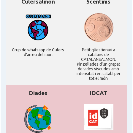
Culersalmon
5centims
Grup de whatsapp de Culers
Petit qüestionari a
d'arreu del mon
catalans de
CATALANSALMON.
Pinzellades d'un grapat
de vides viscudes amb
intensitat i en català per
tot el món
Diades
IDCAT