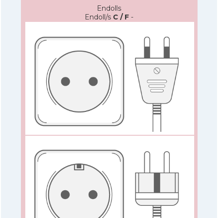
Endolls
Endoll/s
C / F
-