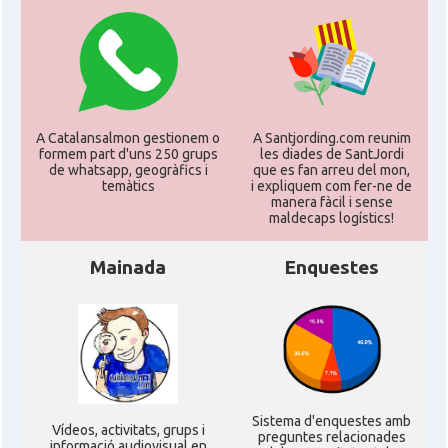
A Catalansalmon gestionem o
A Santjording.com reunim
formem part d'uns 250 grups
les diades de SantJordi
de whatsapp, geogràfics i
que es fan arreu del mon,
temàtics
i expliquem com fer-ne de
manera fàcil i sense
maldecaps logí­stics!
Mainada
Enquestes
Sistema d'enquestes amb
Ví­deos, activitats, grups i
preguntes relacionades
informació audiovisual en