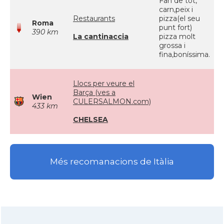
Fan de tot,
carn,peix i
Restaurants
pizza(el seu
Roma
punt fort)
390 km
La cantinaccia
pizza molt
grossa i
fina,boníssima.
Llocs per veure el
Barça (ves a
Wien
CULERSALMON.com)
433 km
CHELSEA
Més recomanacions de Itàlia