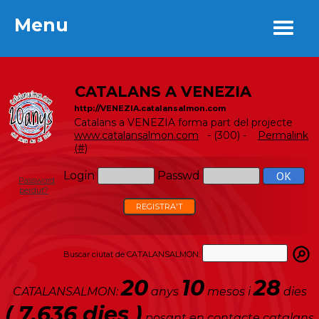
Menu
Menu
CATALANS A VENEZIA
http://VENEZIA.catalansalmon.com
Catalans a VENEZIA forma part del projecte
www.catalansalmon.com
- (300) -
Permalink
(#)
Login
Passwd
Password
perdut?
REGISTRA'T
Buscar ciutat de CATALANSALMON:
20
10
28
CATALANSALMON:
anys
mesos i
dies
( 7.636 dies )
posant en contacte catalans