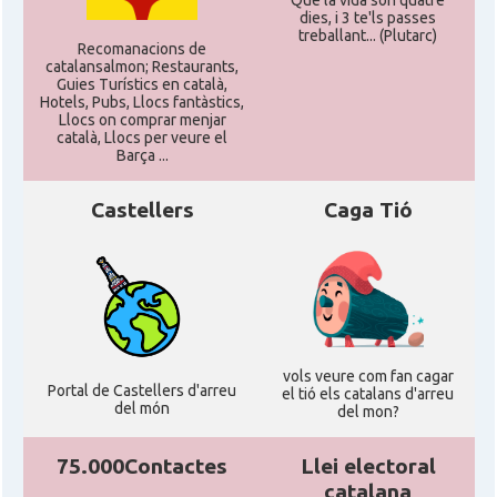
Que la vida son quatre
dies, i 3 te'ls passes
treballant... (Plutarc)
Recomanacions de
catalansalmon; Restaurants,
Guies Turístics en català,
Hotels, Pubs, Llocs fantàstics,
Llocs on comprar menjar
català, Llocs per veure el
Barça ...
Castellers
Caga Tió
vols veure com fan cagar
Portal de Castellers d'arreu
el tió els catalans d'arreu
del món
del mon?
75.000Contactes
Llei electoral
catalana