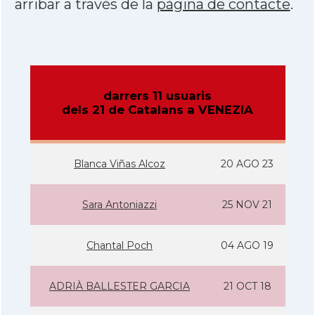
arribar a través de la
pàgina de contacte
.
darrers 11 usuaris
dels 21 de Catalans a VENEZIA
Blanca Viñas Alcoz
20 AGO 23
Sara Antoniazzi
25 NOV 21
Chantal Poch
04 AGO 19
ADRIÀ BALLESTER GARCIA
21 OCT 18