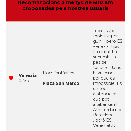
Recomanacions a menys de 500 Km
proposades pels nostres usuaris
Topic, super
topic i super
guiri.... pero ÉS
venezia...! ps:
La ciutat ha
sucumbit al
pes del
turisme. Ja no
Llocs fantàstics
hi viu ningu
Venezia
per que es
0 km
Piaza San Marco
impossible. Es
un toc
d'atencio al
que pot
acabar sent
Amsterdam o
Barcelona
...però ÉS
Venezia! ;D