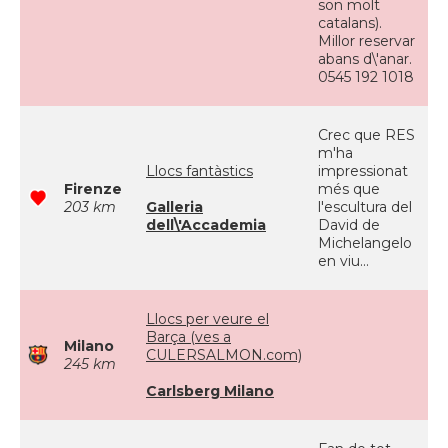
son molt
catalans).
Millor reservar
abans d\'anar.
0545 192 1018
Crec que RES
m'ha
Llocs fantàstics
impressionat
Firenze
més que
203 km
Galleria
l'escultura del
dell\'Accademia
David de
Michelangelo
en viu...
Llocs per veure el
Barça (ves a
Milano
CULERSALMON.com)
245 km
Carlsberg Milano