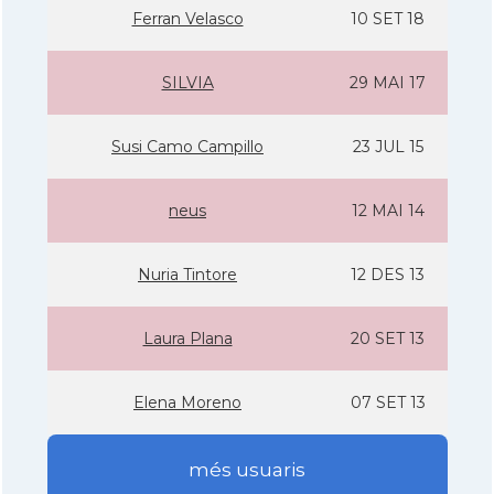
Ferran Velasco
10 SET 18
SILVIA
29 MAI 17
Susi Camo Campillo
23 JUL 15
neus
12 MAI 14
Nuria Tintore
12 DES 13
Laura Plana
20 SET 13
Elena Moreno
07 SET 13
més usuaris