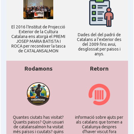
El 2016 l'Institut de Projecció
Exterior de la Cultura
Dades del del padró de
Catalana ens atorgà el PREMI
Catalans a l'exterior des
JOSEP MARIA BATISTA I
del 2009 fins avui,
ROCA per reconéixer la tasca
desglossat per paisos i
de CATALANSALMON
anys.
Rodamons
Retorn
Quantes ciutats has visitat?
informació sobre ajuts per
Quants paisos? Quin usuari
als catalans que tornen a
de catalansalmon ha visitat
Catalunya despres
més països i cuutats? quins
d'haver viscut fora