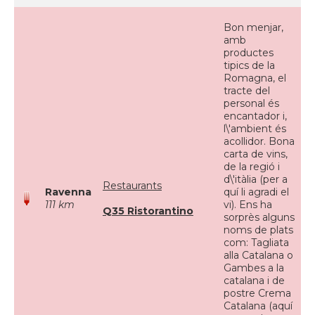
Bon menjar,
amb
productes
tipics de la
Romagna, el
tracte del
personal és
encantador i,
l\'ambient és
acollidor. Bona
carta de vins,
de la regió i
d\'itàlia (per a
Restaurants
Ravenna
quí li agradi el
111 km
vi). Ens ha
Q35 Ristorantino
sorprès alguns
noms de plats
com: Tagliata
alla Catalana o
Gambes a la
catalana i de
postre Crema
Catalana (aquí