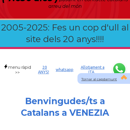
arreu del món
2005-2025: Fes un cop d'ull al
site dels 20 anys!!!!
menu ràpid
20
Allotjament a
whatsapp
ANYS!
ITA
>>
Tornar al capdamunt
Benvingudes/ts a
Catalans a VENEZIA