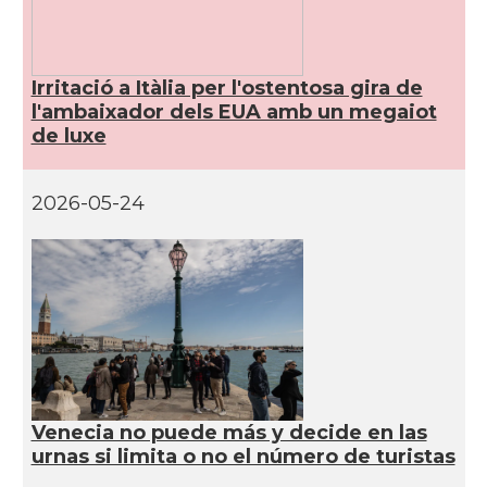
Consolat
Consolat general a Genova
Irritació a Itàlia per l'ostentosa gira de
l'ambaixador dels EUA amb un megaiot
Consolat
Consolat general a Milano
de luxe
Consolat
Consolat general a Napoli
2026-05-24
Consolat
Consolat general a Roma
Ambaixada
Ambaixada espanyola a Itàlia
* + ambaixades i consolats
Venecia no puede más y decide en las
urnas si limita o no el número de turistas