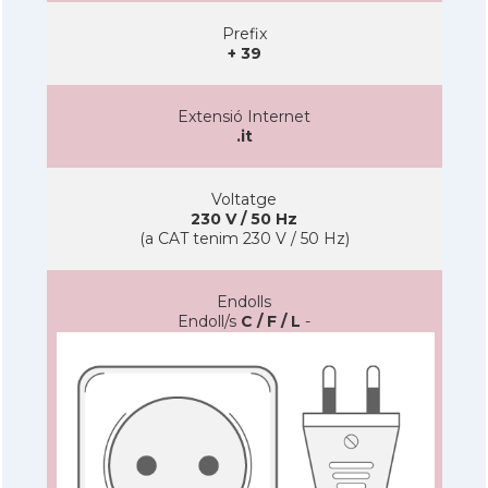
Prefix
+ 39
Extensió Internet
.it
Voltatge
230 V / 50 Hz
(a CAT tenim 230 V / 50 Hz)
Endolls
Endoll/s
C / F / L
-