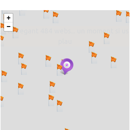
+
−
... carregant 484 webs... un moment si us
plau