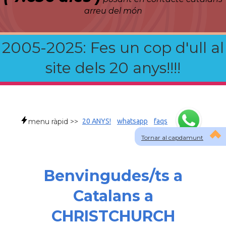
arreu del món
2005-2025: Fes un cop d'ull al
site dels 20 anys!!!!
menu ràpid >>
20 ANYS!
whatsapp
faqs
Tornar al capdamunt
Benvingudes/ts a
Catalans a
CHRISTCHURCH