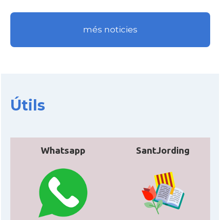
més noticies
Útils
Whatsapp
SantJording