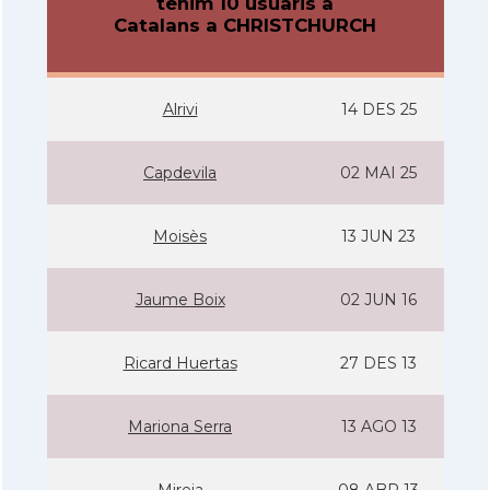
tenim 10 usuaris a
Catalans a CHRISTCHURCH
Alrivi
14 DES 25
Capdevila
02 MAI 25
Moisès
13 JUN 23
Jaume Boix
02 JUN 16
Ricard Huertas
27 DES 13
Mariona Serra
13 AGO 13