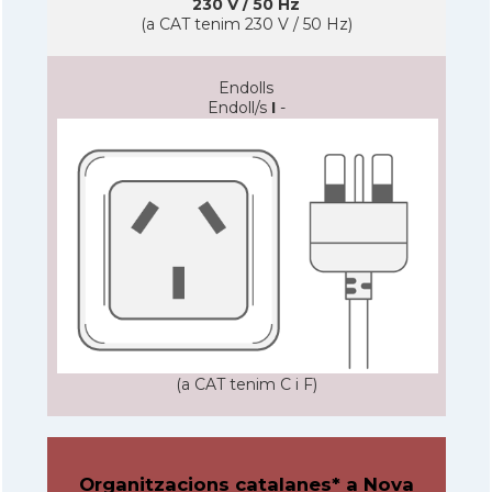
230 V / 50 Hz
(a CAT tenim 230 V / 50 Hz)
Endolls
Endoll/s
I
-
(a CAT tenim C i F)
Organitzacions catalanes* a Nova