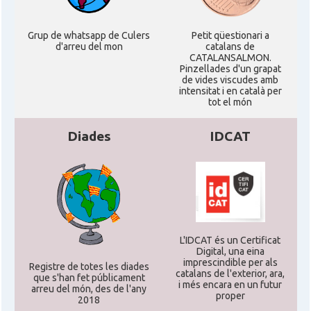
Grup de whatsapp de Culers
Petit qüestionari a
d'arreu del mon
catalans de
CATALANSALMON.
Pinzellades d'un grapat
de vides viscudes amb
intensitat i en català per
tot el món
Diades
IDCAT
L'IDCAT és un Certificat
Digital, una eina
imprescindible per als
Registre de totes les diades
catalans de l'exterior, ara,
que s'han fet públicament
i més encara en un futur
arreu del món, des de l'any
proper
2018