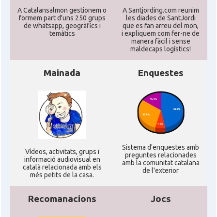
A Catalansalmon gestionem o
A Santjording.com reunim
formem part d'uns 250 grups
les diades de SantJordi
de whatsapp, geogràfics i
que es fan arreu del mon,
temàtics
i expliquem com fer-ne de
manera fàcil i sense
maldecaps logí­stics!
Mainada
Enquestes
Sistema d'enquestes amb
Ví­deos, activitats, grups i
preguntes relacionades
informació audiovisual en
amb la comunitat catalana
català relacionada amb els
de l'exterior
més petits de la casa.
Recomanacions
Jocs