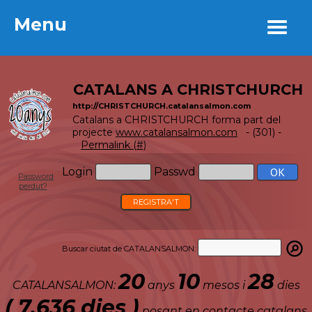
Menu
Menu
CATALANS A CHRISTCHURCH
http://CHRISTCHURCH.catalansalmon.com
Catalans a CHRISTCHURCH forma part del
projecte
www.catalansalmon.com
- (301) -
Permalink (#)
Login
Passwd
Password
perdut?
REGISTRA'T
Buscar ciutat de CATALANSALMON:
20
10
28
CATALANSALMON:
anys
mesos i
dies
( 7.636 dies )
posant en contacte catalans