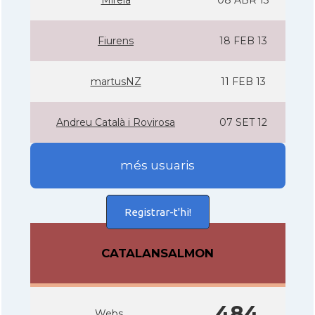
Mireia
08 ABR 13
Fiurens
18 FEB 13
martusNZ
11 FEB 13
Andreu Català i Rovirosa
07 SET 12
més usuaris
Registrar-t'hi!
CATALANSALMON
484
Webs