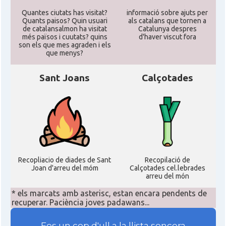
Quantes ciutats has visitat?
informació sobre ajuts per
Quants paisos? Quin usuari
als catalans que tornen a
de catalansalmon ha visitat
Catalunya despres
més països i cuutats? quins
d'haver viscut fora
son els que mes agraden i els
que menys?
Sant Joans
Calçotades
Recopliacio de diades de Sant
Recopilació de
Joan d'arreu del móm
Calçotades cel.lebrades
arreu del món
* els marcats amb asterisc, estan encara pendents de
recuperar. Paciència joves padawans...
Fes un cop d'ull a la llista sencera