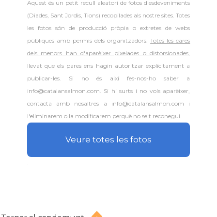
Aquest és un petit recull aleatori de
fotos d'esdeveniments
(Diades, Sant Jordis, Tions) recopilades als nostre sites. Totes
les fotos són de producció pròpia o extretes de webs
públiques amb permís dels organitzadors.
Totes les cares
dels menors han d'aparèixer pixelades o distorsionades
,
llevat que els pares ens hagin autoritzar explícitament a
publicar-les. Si no és així fes-nos-ho saber a
info@catalansalmon.com. Si hi surts i no vols aparèixer,
contacta amb nosaltres a info@catalansalmon.com i
l'eliminarem o la modificarem perquè no se't reconegui.
Veure totes les fotos
.