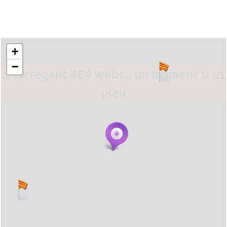
+
−
... carregant 484 webs... un moment si us
plau