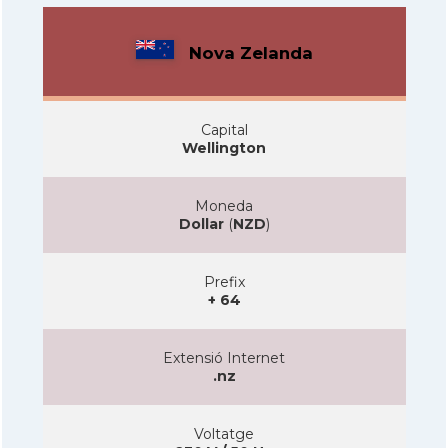
Nova Zelanda
Capital
Wellington
Moneda
Dollar
(
NZD
)
Prefix
+ 64
Extensió Internet
.nz
Voltatge