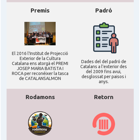
Premis
Padró
El 2016 l'Institut de Projecció
Exterior de la Cultura
Dades del del padró de
Catalana ens atorgà el PREMI
Catalans a l'exterior des
JOSEP MARIA BATISTA I
del 2009 fins avui,
ROCA per reconéixer la tasca
desglossat per paisos i
de CATALANSALMON
anys.
Rodamons
Retorn