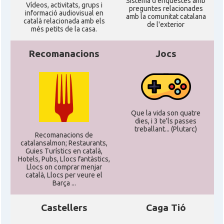
Sistema d'enquestes amb
Ví­deos, activitats, grups i
preguntes relacionades
informació audiovisual en
amb la comunitat catalana
català relacionada amb els
de l'exterior
més petits de la casa.
Recomanacions
Jocs
Que la vida son quatre
dies, i 3 te'ls passes
treballant... (Plutarc)
Recomanacions de
catalansalmon; Restaurants,
Guies Turístics en català,
Hotels, Pubs, Llocs fantàstics,
Llocs on comprar menjar
català, Llocs per veure el
Barça ...
Castellers
Caga Tió