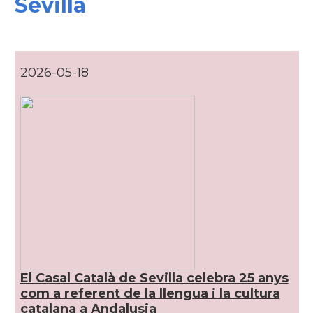
Sevilla
CAMON
Catalans a SEVILLA
CAMON
Catalans a VALLADOLID
2026-05-18
Casal
Casa Catalana de Saragossa
Casal
Casal Català de Tenerife
Casal
Casal de Catalunya de Sevilla
Casal
Cercle Català de Madrid
* + ambaixades i consolats
El Casal Català de Sevilla celebra 25 anys
com a referent de la llengua i la cultura
catalana a Andalusia