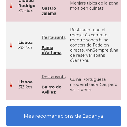
Ciudad
Menjars típics de la zona
Rodrigo
Gastro
molt ben cuinats.
304 km
Jalama
Restaurant que el
menjar és correcte i
Restaurants
mentre sopes hi ha
Lisboa
concert de Fado en
312 km
Fama
directe. \r\nSempre s\'ha
d\'alfama
de reservar abans
d\'anar-hi.
Restaurants
Cuina Portuguesa
Lisboa
modernitzada. Car, però
313 km
Bairro do
val la pena.
Avillez
Més recomanacions de Espanya