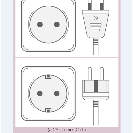
(a CAT tenim C i F)