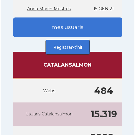
Anna March Mestres
15 GEN 21
més usuaris
Registrar-t'hi!
CATALANSALMON
484
Webs
15.319
Usuaris Catalansalmon