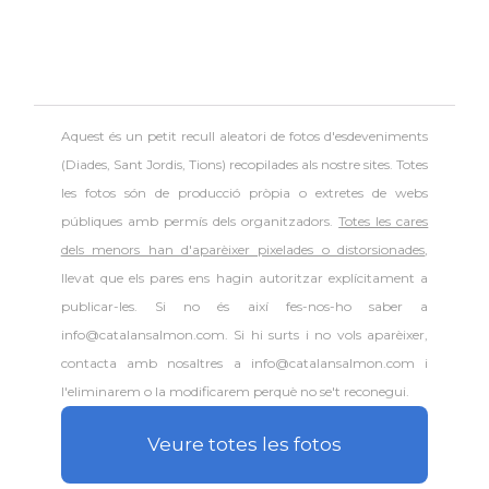
Aquest és un petit recull aleatori de
fotos d'esdeveniments
(Diades, Sant Jordis, Tions) recopilades als nostre sites. Totes
les fotos són de producció pròpia o extretes de webs
públiques amb permís dels organitzadors.
Totes les cares
dels menors han d'aparèixer pixelades o distorsionades
,
llevat que els pares ens hagin autoritzar explícitament a
publicar-les. Si no és així fes-nos-ho saber a
info@catalansalmon.com. Si hi surts i no vols aparèixer,
contacta amb nosaltres a info@catalansalmon.com i
l'eliminarem o la modificarem perquè no se't reconegui.
Veure totes les fotos