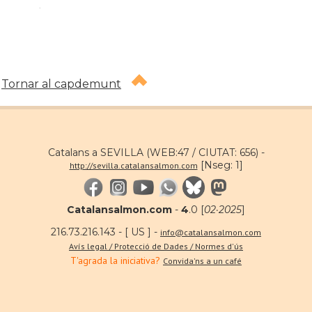
.
Tornar al capdemunt
Catalans a SEVILLA (WEB:47 / CIUTAT: 656) -
[Nseg: 1]
http://sevilla.catalansalmon.com
Catalansalmon.com
-
4
.0 [
02·2025
]
216.73.216.143 - [ US ] -
info@catalansalmon.com
Avís legal / Protecció de Dades / Normes d'ús
T'agrada la iniciativa?
Convida'ns a un café