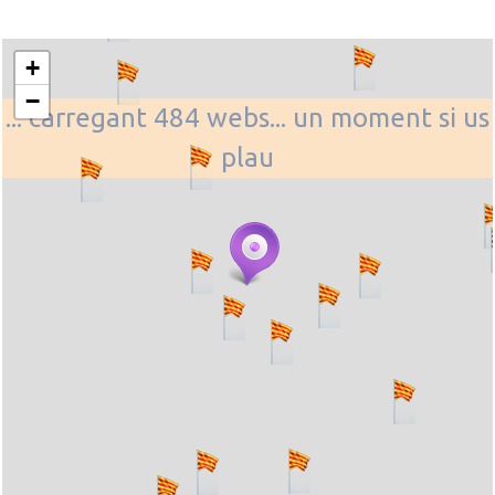
+
−
... carregant 484 webs... un moment si us
plau