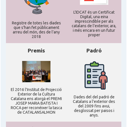
L'IDCAT és un Certificat
Digital, una eina
imprescindible per als
Registre de totes les diades
catalans de l'exterior, ara,
que s'han fet públicament
i més encara en un futur
arreu del món, des de l'any
proper
2018
Premis
Padró
El 2016 l'Institut de Projecció
Exterior de la Cultura
Dades del del padró de
Catalana ens atorgà el PREMI
Catalans a l'exterior des
JOSEP MARIA BATISTA I
del 2009 fins avui,
ROCA per reconéixer la tasca
desglossat per paisos i
de CATALANSALMON
anys.