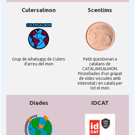
Culersalmon
5centims
Grup de whatsapp de Culers
Petit qüestionari a
d'arreu del mon
catalans de
CATALANSALMON.
Pinzellades d'un grapat
de vides viscudes amb
intensitat i en català per
tot el món
Diades
IDCAT