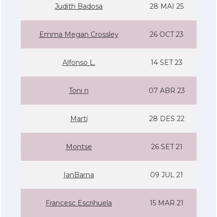
Judith Badosa
28 MAI 25
Emma Megan Crossley
26 OCT 23
Alfonso L.
14 SET 23
Toni n
07 ABR 23
Martí­
28 DES 22
Montse
26 SET 21
IanBarna
09 JUL 21
Francesc Escrihuela
15 MAR 21