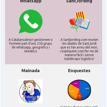
Whatsapp
SantJording
A Catalansalmon gestionem o
A Santjording.com reunim
formem part d'uns 250 grups
les diades de SantJordi
de whatsapp, geogràfics i
que es fan arreu del mon,
temàtics
i expliquem com fer-ne de
manera fàcil i sense
maldecaps logí­stics!
Mainada
Enquestes