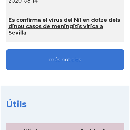
2020-08-14
Es confirma el virus del Nil en dotze dels
dinou casos de meningitis ví­rica a
Sevilla
més noticies
Útils