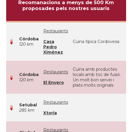
Recomanacions a menys de 500 Km
proposades pels nostres usuaris
Restaurants
Córdoba
Casa
Cuina típica Cordovesa
120 km
Pedro
Ximénez
Cuina amb productes
Restaurants
Córdoba
locals amb toc de fusió.
120 km
Un molt bon servei i
El Envero
plats molts originals
Restaurants
Setubal
285 km
Xtoria
Restaurants