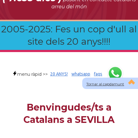
arreu del món
2005-2025: Fes un cop d'ull al
site dels 20 anys!!!!
menu ràpid >>
20 ANYS!
whatsapp
faqs
Tornar al capdamunt
Benvingudes/ts a
Catalans a SEVILLA