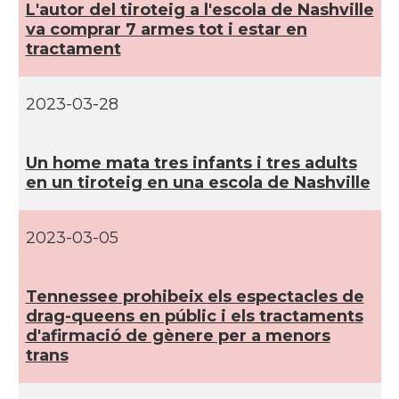
L'autor del tiroteig a l'escola de Nashville
va comprar 7 armes tot i estar en
CAMON
Catalans a ORLANDO
tractament
Catalans a Philadelphia,
2023-03-28
CAMON
Pennsylvania, USA
Un home mata tres infants i tres adults
CAMON
Catalans a PHOENIX
en un tiroteig en una escola de Nashville
CAMON
Catalans a Portland (OR)
2023-03-05
CAMON
Catalans a PROVIDENCE
Tennessee prohibeix els espectacles de
drag-queens en públic i els tractaments
CAMON
Catalans a RENO
d'afirmació de gènere per a menors
trans
CAMON
Catalans a SAINT LOUIS