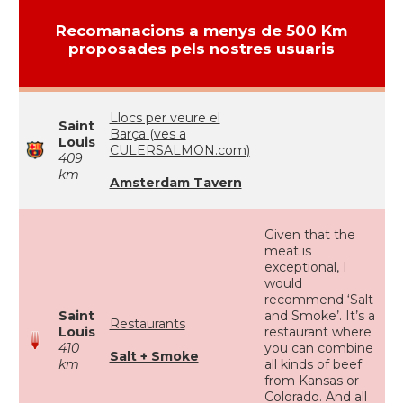
Recomanacions a menys de 500 Km
proposades pels nostres usuaris
Llocs per veure el
Saint
Barça (ves a
Louis
CULERSALMON.com)
409
km
Amsterdam Tavern
Given that the
meat is
exceptional, I
would
recommend ‘Salt
Saint
and Smoke’. It’s a
Restaurants
Louis
restaurant where
410
you can combine
Salt + Smoke
km
all kinds of beef
from Kansas or
Colorado. And all