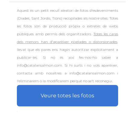
Aquest és un petit recull aleatori de
fotos d'esdeveniments
(Diades, Sant Jordis, Tions) recopilades als nostre sites. Totes
les fotos són de producció pròpia o extretes de webs
públiques amb permís dels organitzadors.
Totes les cares
dels menors han d'aparèixer pixelades o distorsionades
,
llevat que els pares ens hagin autoritzar explícitament a
publicar-les. Si no és així fes-nos-ho saber a
info@catalansalmon.com. Si hi surts i no vols aparèixer,
contacta amb nosaltres a info@catalansalmon.com i
l'eliminarem o la modificarem perquè no se't reconegui.
Veure totes les fotos
.