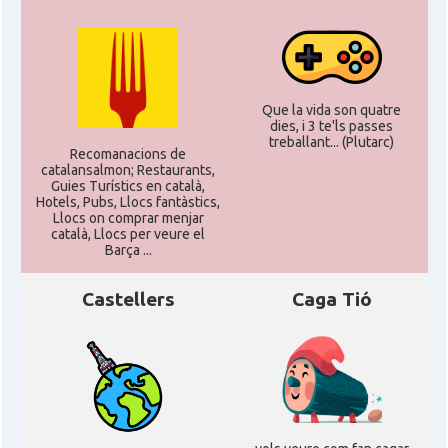
Acció
ACCIÓ a Silicon Valley
Acció
Acció a Washington DC
Que la vida son quatre
dies, i 3 te'ls passes
treballant... (Plutarc)
Acció
ACCIÓ Miami
Recomanacions de
catalansalmon; Restaurants,
Guies Turístics en català,
Hotels, Pubs, Llocs fantàstics,
Delegació del Govern als Estats
Delegació
Llocs on comprar menjar
Units i Canadà (New York)
català, Llocs per veure el
Barça ...
Delegació del Govern als Estats
Delegació
Castellers
Caga Tió
Units i Canadà (Washington)
Consolat
Consolat general a Boston
Consolat
Consolat general a Chicago