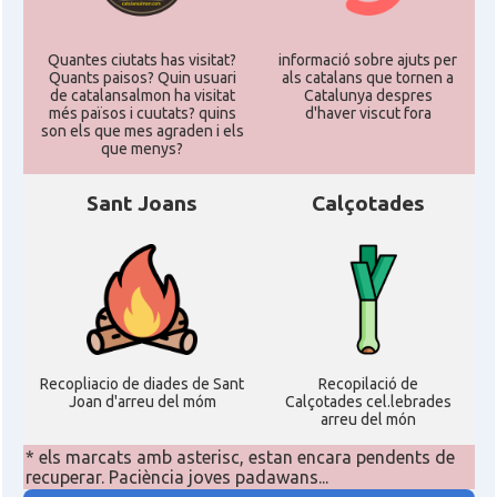
Quantes ciutats has visitat?
informació sobre ajuts per
Quants paisos? Quin usuari
als catalans que tornen a
de catalansalmon ha visitat
Catalunya despres
més països i cuutats? quins
d'haver viscut fora
son els que mes agraden i els
que menys?
Sant Joans
Calçotades
Recopliacio de diades de Sant
Recopilació de
Joan d'arreu del móm
Calçotades cel.lebrades
arreu del món
* els marcats amb asterisc, estan encara pendents de
recuperar. Paciència joves padawans...