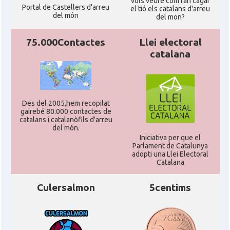
vols veure com fan cagar
Portal de Castellers d'arreu
el tió els catalans d'arreu
Consolat
Consolat general a Houston
del món
del mon?
75.000Contactes
Llei electoral
Consolat
Consolat general a Los Angeles
catalana
Consolat
Consolat general a Miami
Consolat
Consolat general a New York City
Des del 2005,hem recopilat
gairebé 80.000 contactes de
catalans i catalanòfils d'arreu
del món.
Consolat
Consolat general a San Francisco
Iniciativa per que el
Parlament de Catalunya
adopti una Llei Electoral
Consolat
Consolat general a Washington
Catalana
Culersalmon
5centims
Ambaixada espanyola a Estats Units
Ambaixada
d'Amèrica
* + ambaixades i consolats