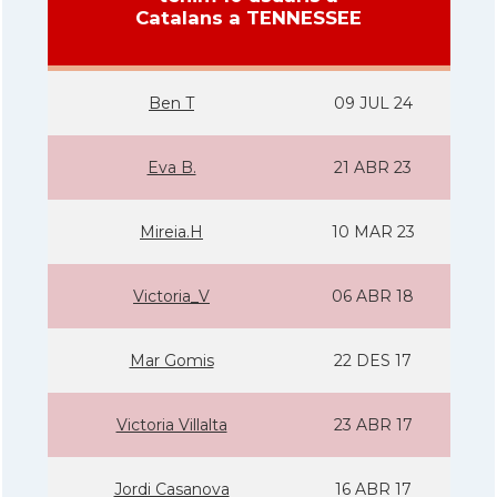
Catalans a TENNESSEE
Ben T
09 JUL 24
Eva B.
21 ABR 23
Mireia.H
10 MAR 23
Victoria_V
06 ABR 18
Mar Gomis
22 DES 17
Victoria Villalta
23 ABR 17
Jordi Casanova
16 ABR 17