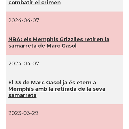
combatir el crimen
CAMON
Catalans a Maine, USA
2024-04-07
CAMON
Catalans a MIAMI
NBA: els Memphis Grizzlies retiren la
CAMON
Catalans a MINNESOTA
samarreta de Marc Gasol
CAMON
Catalans a NEBRASKA
2024-04-07
CAMON
Catalans a NEW MEXICO
El 33 de Marc Gasol ja és etern a
Memphis amb la retirada de la seva
CAMON
Catalans a New Orleans
samarreta
CAMON
CATALANS A NEW YORK
2023-03-29
CAMON
Catalans a OKLAHOMA