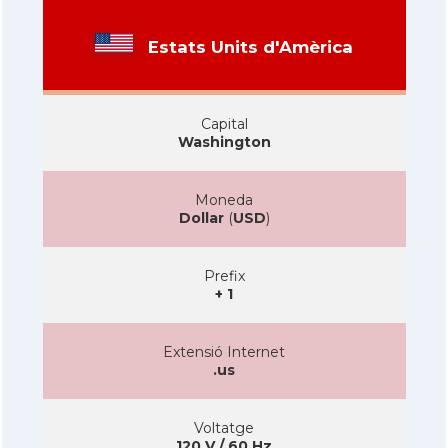
Estats Units d'Amèrica
Capital
Washington
Moneda
Dollar
(
USD
)
Prefix
+ 1
Extensió Internet
.us
Voltatge
120 V / 60 Hz