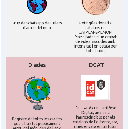
Grup de whatsapp de Culers
Petit qüestionari a
d'arreu del mon
catalans de
CATALANSALMON.
Pinzellades d'un grapat
de vides viscudes amb
intensitat i en català per
tot el món
Diades
IDCAT
L'IDCAT és un Certificat
Digital, una eina
imprescindible per als
Registre de totes les diades
catalans de l'exterior, ara,
que s'han fet públicament
i més encara en un futur
arreu del món, des de l'any