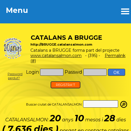
Menu
Menu
CATALANS A BRUGGE
http://BRUGGE.catalansalmon.com
Catalans a BRUGGE forma part del projecte
www.catalansalmon.com
- (395) -
Permalink
(#)
Login
Passwd
Password
perdut?
REGISTRA'T
Buscar ciutat de CATALANSALMON:
20
10
28
CATALANSALMON:
anys
mesos i
dies
( 7.636 dies )
posant en contacte catalans