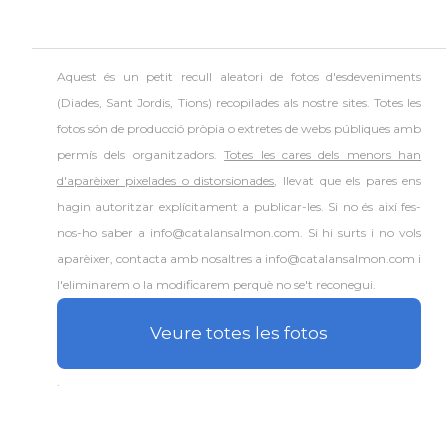
Aquest és un petit recull aleatori de
fotos d'esdeveniments
(Diades, Sant Jordis, Tions) recopilades als nostre sites. Totes les
fotos són de producció pròpia o extretes de webs públiques amb
permís dels organitzadors.
Totes les cares dels menors han
d'aparèixer pixelades o distorsionades
, llevat que els pares ens
hagin autoritzar explícitament a publicar-les. Si no és així fes-
nos-ho saber a info@catalansalmon.com. Si hi surts i no vols
aparèixer, contacta amb nosaltres a info@catalansalmon.com i
l'eliminarem o la modificarem perquè no se't reconegui.
Veure totes les fotos
.