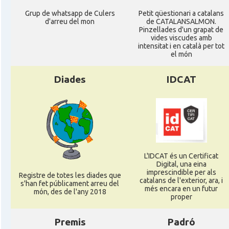
Grup de whatsapp de Culers
Petit qüestionari a catalans
d'arreu del mon
de CATALANSALMON.
Pinzellades d'un grapat de
vides viscudes amb
intensitat i en català per tot
el món
Diades
IDCAT
L'IDCAT és un Certificat
Digital, una eina
imprescindible per als
Registre de totes les diades que
catalans de l'exterior, ara, i
s'han fet públicament arreu del
més encara en un futur
món, des de l'any 2018
proper
Premis
Padró