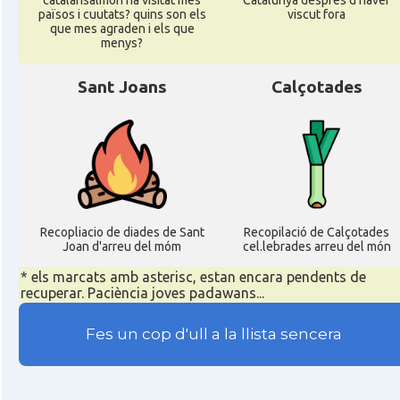
catalansalmon ha visitat més
Catalunya despres d'haver
països i cuutats? quins son els
viscut fora
que mes agraden i els que
menys?
Sant Joans
Calçotades
Recopliacio de diades de Sant
Recopilació de Calçotades
Joan d'arreu del móm
cel.lebrades arreu del món
* els marcats amb asterisc, estan encara pendents de
recuperar. Paciència joves padawans...
Fes un cop d'ull a la llista sencera