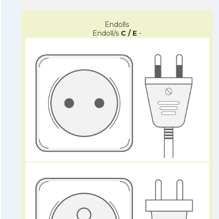
Endolls
Endoll/s
C / E
-