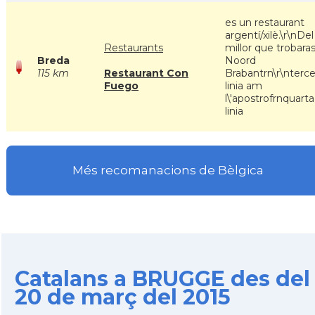
es un restaurant
argentí/xilè.\r\nDel
Restaurants
millor que trobaras
Breda
Noord
115 km
Restaurant Con
Brabantrn\r\nterce
Fuego
linia am
l\'apostrofrnquarta
linia
Més recomanacions de Bèlgica
Catalans a BRUGGE des del
20 de març del 2015