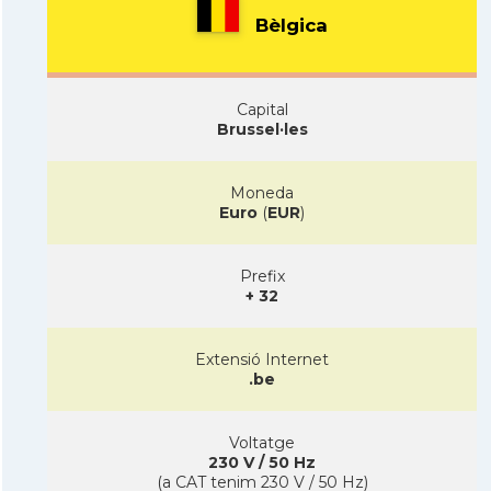
Bèlgica
Capital
Brussel·les
Moneda
Euro
(
EUR
)
Prefix
+ 32
Extensió Internet
.be
Voltatge
230 V / 50 Hz
(a CAT tenim 230 V / 50 Hz)