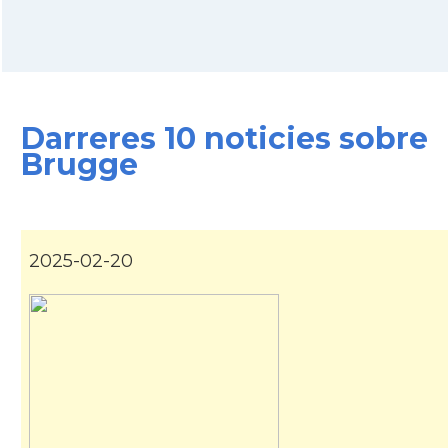
Consolat
Consolat general a Brusselles
Ambaixada
Ambaixada espanyola a Bèlgica
* + ambaixades i consolats
Darreres 10 noticies sobre
Brugge
2025-02-20