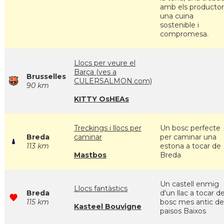
amb els productor
una cuina
sostenible i
compromesa.
Llocs per veure el
Barça (ves a
Brusselles
CULERSALMON.com)
90 km
KITTY OsHEAs
Treckings i llocs per
Un bosc perfecte
Breda
caminar
per caminar una
113 km
estona a tocar de
Mastbos
Breda
Un castell enmig
Llocs fantàstics
Breda
d'un llac a tocar de
115 km
bosc mes antic de
Kasteel Bouvigne
paisos Baixos