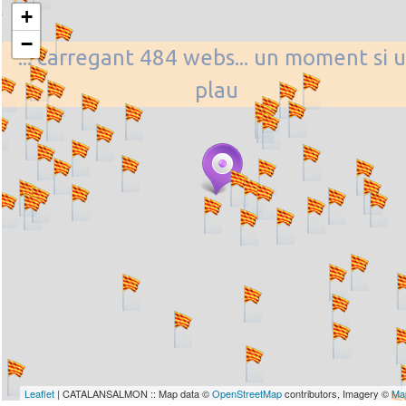
+
−
... carregant 484 webs... un moment si u
plau
Leaflet
| CATALANSALMON :: Map data ©
OpenStreetMap
contributors, Imagery ©
Ma