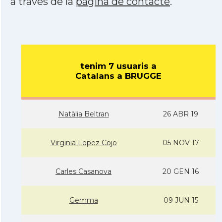
a través de la
pàgina de contacte
.
tenim 7 usuaris a
Catalans a BRUGGE
Natàlia Beltran
26 ABR 19
Virginia Lopez Cojo
05 NOV 17
Carles Casanova
20 GEN 16
Gemma
09 JUN 15