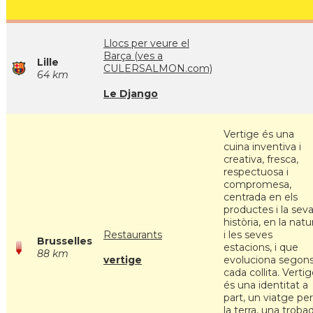
Llocs per veure el
Barça (ves a
Lille
CULERSALMON.com)
64 km
Le Django
Vertige és una
cuina inventiva i
creativa, fresca,
respectuosa i
compromesa,
centrada en els
productes i la sev
història, en la natu
Restaurants
i les seves
Brusselles
estacions, i que
88 km
vertige
evoluciona segon
cada collita. Verti
és una identitat a
part, un viatge per
la terra, una troba