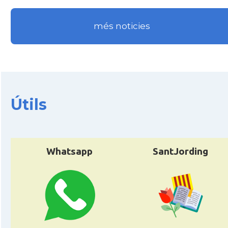
més noticies
Útils
Whatsapp
SantJording