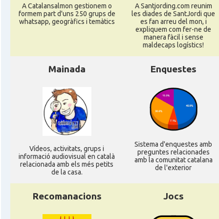
A Catalansalmon gestionem o
A Santjording.com reunim
formem part d'uns 250 grups de
les diades de SantJordi que
whatsapp, geogràfics i temàtics
es fan arreu del mon, i
expliquem com fer-ne de
manera fàcil i sense
maldecaps logí­stics!
Mainada
Enquestes
Sistema d'enquestes amb
Ví­deos, activitats, grups i
preguntes relacionades
informació audiovisual en català
amb la comunitat catalana
relacionada amb els més petits
de l'exterior
de la casa.
Recomanacions
Jocs