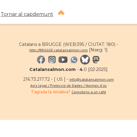
Tornar al capdemunt
Catalans a BRUGGE (WEB:395 / CIUTAT: 180) -
[Nseg: 1]
http://BRUGGE.catalansalmon.com
Catalansalmon.com
-
4
.0 [
02·2025
]
216.73.217.72 - [ US ] -
info@catalansalmon.com
Avís legal / Protecció de Dades / Normes d'ús
T'agrada la iniciativa?
Convida'ns a un café