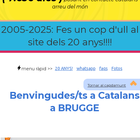
arreu del món
2005-2025: Fes un cop d'ull al
site dels 20 anys!!!!
menu ràpid >>
20 ANYS!
whatsapp
faqs
Fotos
Tornar al capdamunt
Benvingudes/ts a Catalans
a BRUGGE