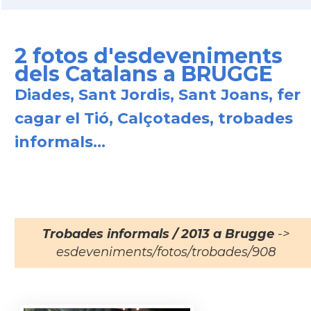
2 fotos d'esdeveniments
dels Catalans a BRUGGE
Diades, Sant Jordis, Sant Joans, fer
cagar el Tió, Calçotades, trobades
informals...
Trobades informals / 2013 a Brugge
->
esdeveniments/fotos/trobades/908