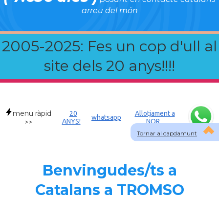
arreu del món
2005-2025: Fes un cop d'ull al
site dels 20 anys!!!!
menu ràpid
20
Allotjament a
whatsapp
ANYS!
NOR
>>
Tornar al capdamunt
Benvingudes/ts a
Catalans a TROMSO