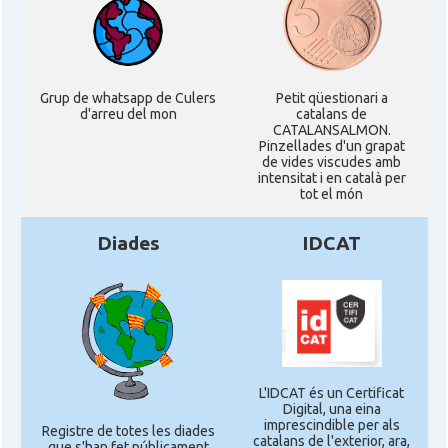
Grup de whatsapp de Culers
Petit qüestionari a
d'arreu del mon
catalans de
CATALANSALMON.
Pinzellades d'un grapat
de vides viscudes amb
intensitat i en català per
tot el món
Diades
IDCAT
L'IDCAT és un Certificat
Digital, una eina
imprescindible per als
Registre de totes les diades
catalans de l'exterior, ara,
que s'han fet públicament