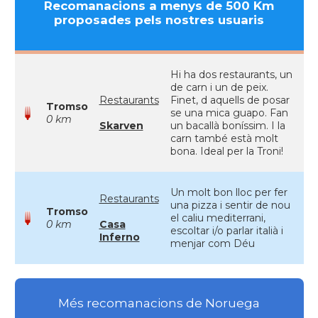
Recomanacions a menys de 500 Km
proposades pels nostres usuaris
Hi ha dos restaurants, un
de carn i un de peix.
Restaurants
Finet, d aquells de posar
Tromso
se una mica guapo. Fan
0 km
Skarven
un bacallà boníssim. I la
carn també està molt
bona. Ideal per la Troni!
Un molt bon lloc per fer
Restaurants
una pizza i sentir de nou
Tromso
el caliu mediterrani,
0 km
Casa
escoltar i/o parlar italià i
Inferno
menjar com Déu
Més recomanacions de Noruega