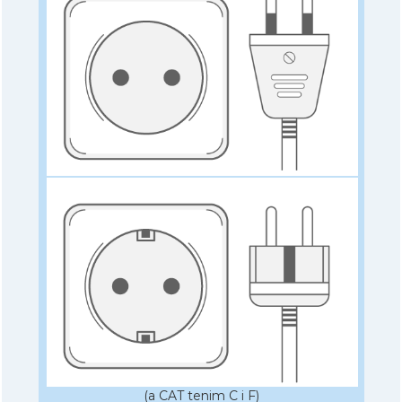
(a CAT tenim C i F)