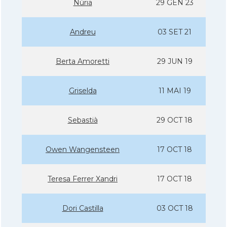
Núria
29 GEN 23
Andreu
03 SET 21
Berta Amoretti
29 JUN 19
Griselda
11 MAI 19
Sebastià
29 OCT 18
Owen Wangensteen
17 OCT 18
Teresa Ferrer Xandri
17 OCT 18
Dori Castilla
03 OCT 18