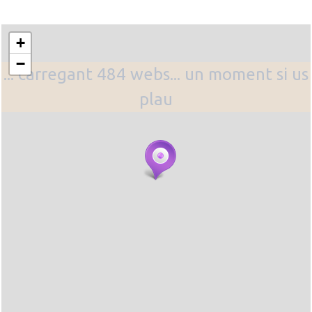
+
−
... carregant 484 webs... un moment si us
plau