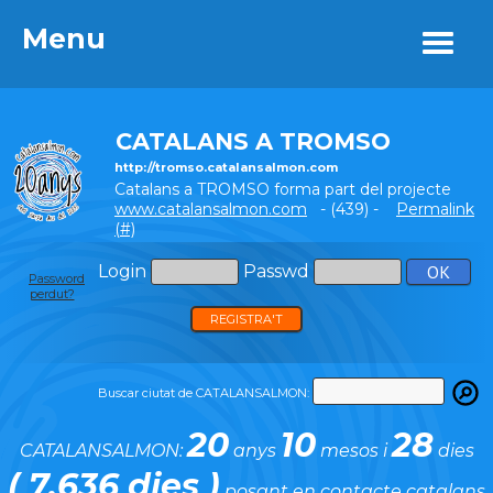
Menu
Menu
CATALANS A TROMSO
http://tromso.catalansalmon.com
Catalans a TROMSO forma part del projecte
www.catalansalmon.com
- (439) -
Permalink
(#)
Login
Passwd
Password
perdut?
REGISTRA'T
Buscar ciutat de CATALANSALMON:
20
10
28
CATALANSALMON:
anys
mesos i
dies
( 7.636 dies )
posant en contacte catalans