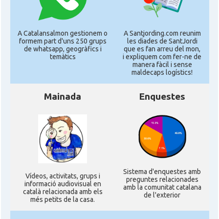
A Catalansalmon gestionem o
A Santjording.com reunim
formem part d'uns 250 grups
les diades de SantJordi
de whatsapp, geogràfics i
que es fan arreu del mon,
temàtics
i expliquem com fer-ne de
manera fàcil i sense
maldecaps logí­stics!
Mainada
Enquestes
Sistema d'enquestes amb
Ví­deos, activitats, grups i
preguntes relacionades
informació audiovisual en
amb la comunitat catalana
català relacionada amb els
de l'exterior
més petits de la casa.