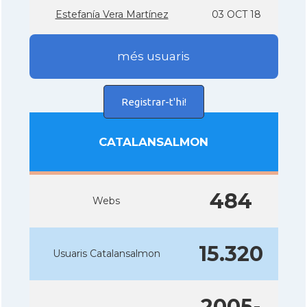
Estefaní­a Vera Martí­nez
03 OCT 18
més usuaris
Registrar-t'hi!
CATALANSALMON
484
Webs
15.320
Usuaris Catalansalmon
2005-