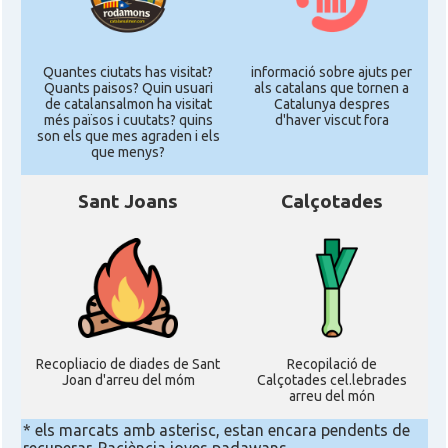
Quantes ciutats has visitat?
informació sobre ajuts per
Quants paisos? Quin usuari
als catalans que tornen a
de catalansalmon ha visitat
Catalunya despres
més països i cuutats? quins
d'haver viscut fora
son els que mes agraden i els
que menys?
Sant Joans
Calçotades
Recopliacio de diades de Sant
Recopilació de
Joan d'arreu del móm
Calçotades cel.lebrades
arreu del món
* els marcats amb asterisc, estan encara pendents de