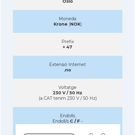
Oslo
Moneda
Krone
(
NOK
)
Prefix
+ 47
Extensió Internet
.no
Voltatge
230 V / 50 Hz
(a CAT tenim 230 V / 50 Hz)
Endolls
Endoll/s
C / F
-