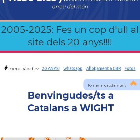
arreu del món
2005-2025: Fes un cop d'ull al
site dels 20 anys!!!!
menu ràpid >>
20 ANYS!
whatsapp
Allotjament a GBR
Fotos
Tornar al capdamunt
Benvingudes/ts a
Catalans a WIGHT