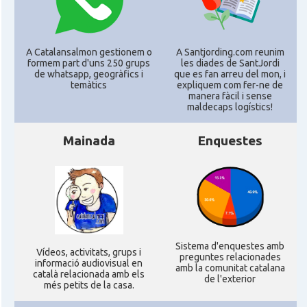
CAMON
Catalans a Leeds - Uk
A Catalansalmon gestionem o
A Santjording.com reunim
formem part d'uns 250 grups
les diades de SantJordi
de whatsapp, geogràfics i
que es fan arreu del mon, i
CAMON
Catalans a LEICESTER
temàtics
expliquem com fer-ne de
manera fàcil i sense
maldecaps logí­stics!
CAMON
Catalans a Lincoln
Mainada
Enquestes
CAMON
Catalans a LIVERPOOL
CAMON
CATALANS A LONDON - Londres
CAMON
CATALANS A MANCHESTER
Sistema d'enquestes amb
Ví­deos, activitats, grups i
preguntes relacionades
informació audiovisual en
amb la comunitat catalana
CAMON
Catalans a MILTON KEYNES
català relacionada amb els
de l'exterior
més petits de la casa.