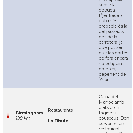
sense la
beguda.
L\'entrada al
pub més
probable és la
del passadís
des de la
carretera, ja
que pot ser
que les portes
de fora encara
no estiguin
obertes,
depenent de
l\'hora.
Cuina del
Marroc amb
plats com
Restaurants
Birmingham
tagines i
198 km
couscous. Bon
La Fibule
servei en un
restaurant