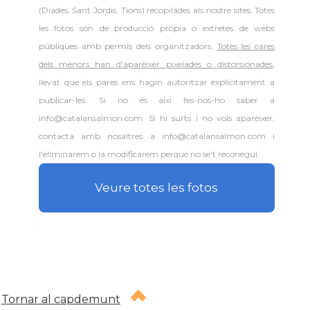
(Diades, Sant Jordis, Tions) recopilades als nostre sites. Totes
les fotos són de producció pròpia o extretes de webs
públiques amb permís dels organitzadors.
Totes les cares
dels menors han d'aparèixer pixelades o distorsionades
,
llevat que els pares ens hagin autoritzar explícitament a
publicar-les. Si no és així fes-nos-ho saber a
info@catalansalmon.com. Si hi surts i no vols aparèixer,
contacta amb nosaltres a info@catalansalmon.com i
l'eliminarem o la modificarem perquè no se't reconegui.
Veure totes les fotos
.
Tornar al capdemunt