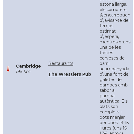
estona llarga,
els cambrers
s\'encarreguen
d\'avisar-te del
temps
estimat
d\'espera,
mentres prens
una de les
tantes
cerveses de
Restaurants
barril
Cambridge
acompanyada
195 km
The Wrestlers Pub
d\'una font de
galetes de
gambes amb
sabor a
gamba
autèntica. Els
plats són
complets i
pots menjar
per unes 13-15
lliures (uns 15-
17€, aprox.)