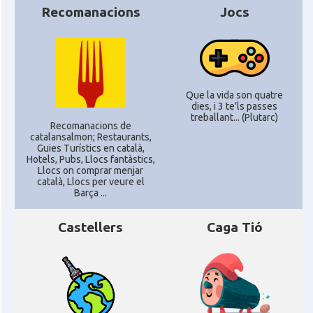
CAMON
Catalans a Newcastle upon Tyne
Recomanacions
Jocs
CAMON
Catalans a NOTTINGHAM
CAMON
Catalans a OXFORD, UK, Anglaterra
Que la vida son quatre
dies, i 3 te'ls passes
treballant... (Plutarc)
Recomanacions de
CAMON
Catalans a Portsmouth
catalansalmon; Restaurants,
Guies Turístics en català,
Hotels, Pubs, Llocs fantàstics,
CAMON
Catalans a READING
Llocs on comprar menjar
català, Llocs per veure el
Barça ...
CAMON
Catalans a RUGBY
Castellers
Caga Tió
CAMON
Catalans a SHEFFIELD
CAMON
Catalans a SOUTHAMPTON