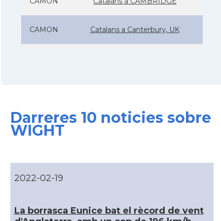
CAMON
Catalans a CAMBRIDGE
CAMON
Catalans a Canterbury, UK
CAMON
Catalans a Cardiff
CAMON
Catalans a Chelmsford
Darreres 10 noticies sobre
CAMON
Catalans a CHELTENHAM
WIGHT
CAMON
Catalans a Chester
CAMON
Catalans a DERRY
2022-02-19
CAMON
CATALANS A EDINBURGH
La borrasca Eunice bat el rècord de vent