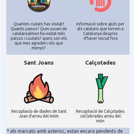
Quantes ciutats has visitat?
informació sobre ajuts per
Quants paisos? Quin usuari de
als catalans que tornen a
catalansalmon ha visitat més
Catalunya despres
països i cuutats? quins son els
d'haver viscut fora
que mes agraden i els que
menys?
Sant Joans
Calçotades
Recopliacio de diades de Sant
Recopilació de Calçotades
Joan d'arreu del móm
cel.lebrades arreu del
món
* els marcats amb asterisc, estan encara pendents de