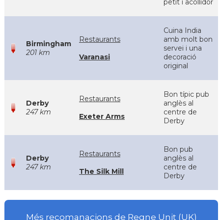
petit i acollidor
Cuina India
Restaurants
amb molt bon
Birmingham
servei i una
201 km
Varanasi
decoració
original
Bon típic pub
Restaurants
Derby
anglès al
247 km
centre de
Exeter Arms
Derby
Bon pub
Restaurants
Derby
anglès al
247 km
centre de
The Silk Mill
Derby
Més recomanacions de Regne Unit (UK)