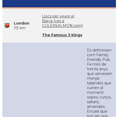
Llocs per veure el
Barça (ves a
London
CULERSALMON.com)
115 km
The Famous 3 Kings
Es defineixen
com Family
Friendly Pub.
Fa més de
trenta anys
que serveixen
menjar
tailandés que
cuinen al
moment:
sopes, currys,
saltats,
amanides.
Encara que
pot ser una