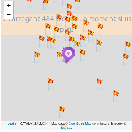
+
−
... carregant 484 webs... un moment si us
plau
Leaflet
| CATALANSALMON :: Map data ©
OpenStreetMap
contributors, Imagery ©
Mapbox