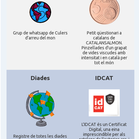
Consolat
Consolat general a London
Ambaixada espanyola a Regne Unit
Ambaixada
(UK)
Grup de whatsapp de Culers
Petit qüestionari a
* + ambaixades i consolats
d'arreu del mon
catalans de
CATALANSALMON.
Pinzellades d'un grapat
de vides viscudes amb
intensitat i en català per
tot el món
Diades
IDCAT
L'IDCAT és un Certificat
Digital, una eina
imprescindible per als
Registre de totes les diades