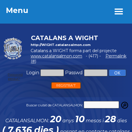
Menu
Menu
CATALANS A WIGHT
http://WIGHT.catalansalmon.com
Catalans a WIGHT forma part del projecte
www.catalansalmon.com
- (417) -
Permalink
(#)
Login
Passwd
Password
perdut?
REGISTRA'T
Buscar ciutat de CATALANSALMON:
20
10
28
CATALANSALMON:
anys
mesos i
dies
( 7.636 dies )
posant en contacte catalans