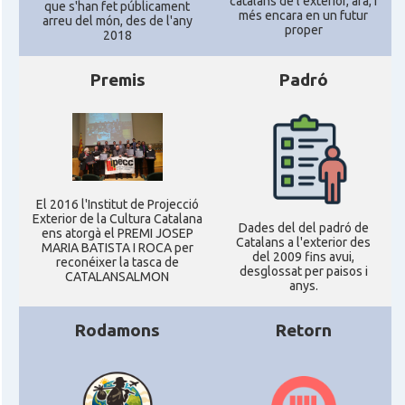
catalans de l'exterior, ara, i
que s'han fet públicament
més encara en un futur
arreu del món, des de l'any
proper
2018
Premis
Padró
El 2016 l'Institut de Projecció
Exterior de la Cultura Catalana
Dades del del padró de
ens atorgà el PREMI JOSEP
Catalans a l'exterior des
MARIA BATISTA I ROCA per
del 2009 fins avui,
reconéixer la tasca de
desglossat per paisos i
CATALANSALMON
anys.
Rodamons
Retorn