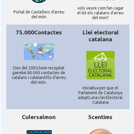
CAMON
Catalans a STIRLING
vols veure com fan cagar
Portal de Castellers d'arreu
el tió els catalans d'arreu
del món
del mon?
CAMON
Catalans a WIGHT
75.000Contactes
Llei electoral
catalana
CAMON
Catalans a YORK
Casal
Catalans UK
Des del 2005,hem recopilat
gairebé 80.000 contactes de
Casal
Centre Català d'Escòcia
catalans i catalanòfils d'arreu
del món.
Iniciativa per que el
Parlament de Catalunya
Delegació del Govern al Regne Unit i
Delegació
adopti una Llei Electoral
Irlanda
Catalana
Culersalmon
5centims
Consolat
Consolat general a Edinburgh