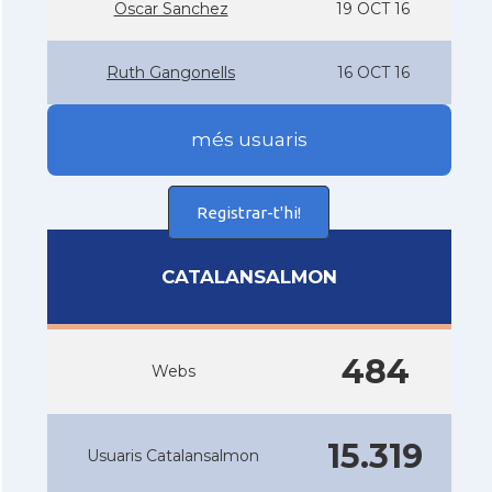
Oscar Sanchez
19 OCT 16
Ruth Gangonells
16 OCT 16
més usuaris
Registrar-t'hi!
CATALANSALMON
484
Webs
15.319
Usuaris Catalansalmon