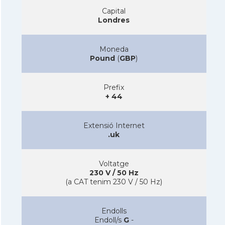
Capital
Londres
Moneda
Pound
(
GBP
)
Prefix
+ 44
Extensió Internet
.uk
Voltatge
230 V / 50 Hz
(a CAT tenim 230 V / 50 Hz)
Endolls
Endoll/s
G
-