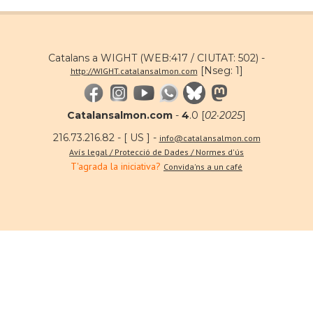
Catalans a WIGHT (WEB:417 / CIUTAT: 502) -
[Nseg: 1]
http://WIGHT.catalansalmon.com
Catalansalmon.com
-
4
.0 [
02·2025
]
216.73.216.82 - [ US ] -
info@catalansalmon.com
Avís legal / Protecció de Dades / Normes d'ús
T'agrada la iniciativa?
Convida'ns a un café