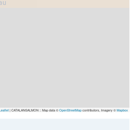
lau
Leaflet
| CATALANSALMON :: Map data ©
OpenStreetMap
contributors, Imagery ©
Mapbox