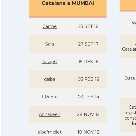
Catalans a MUMBAI
W
Carme
23 SET 18
Us
Sara
27 SET 17
Catal
JosepQ
15 DES 16
Data 
daiba
03 FEB 16
LPedro
03 FEB 14
Cat
regist
Annakeen
28 NOV 12
conso
Í
albafmollet
18 NOV 12