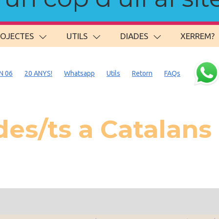
ROJECTES
UTILS
DIADES
XERREM?
N 06
20 ANYS!
Whatsapp
Utils
Retorn
FAQs
es/ts a Catalan