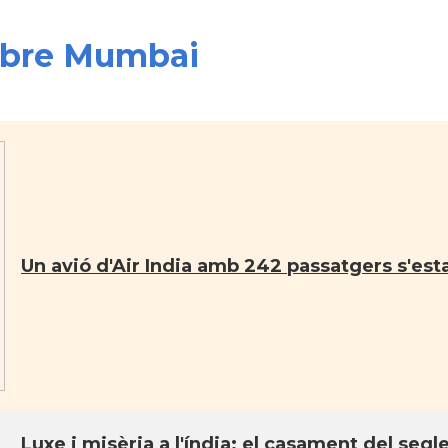
sobre Mumbai
Un avió d'Air India amb 242 passatgers s'estav
Luxe i misèria a l'índia: el casament del segle