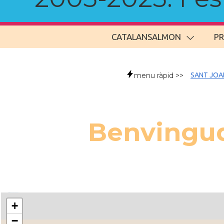
CATALANSALMON
P
menu ràpid >>
SANT JOA
Benvingud
+
−