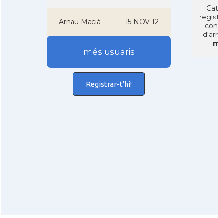
Cat
regist
Arnau Macià
15 NOV 12
con
d'ar
m
més usuaris
Registrar-t'hi!