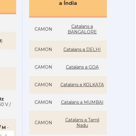
a Índia
Catalans a
CAMON
BANGALORE
R
)
CAMON
Catalans a DELHI
CAMON
Catalans a GOA
CAMON
Catalans a KOLKATA
Hz
CAMON
Catalans a MUMBAI
0 V /
Catalans a Tamil
CAMON
Nadu
/ M
-