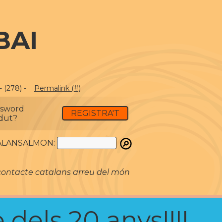
BAI
 (278) -
Permalink (#)
ssword
REGISTRA'T
dut?
ATALANSALMON:
ontacte catalans arreu del món
 dels 20 anys!!!!