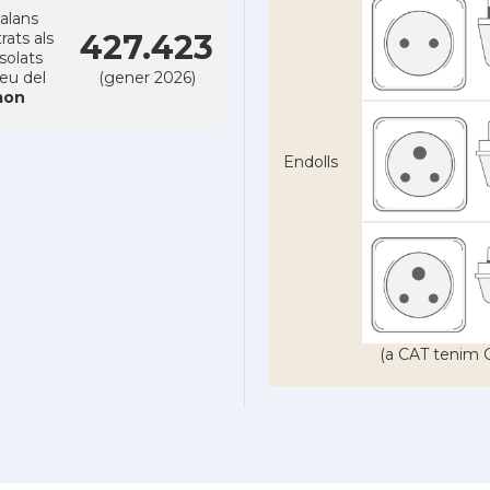
alans
427.423
rats als
solats
reu del
(gener 2026)
on
Endolls
(a CAT tenim C