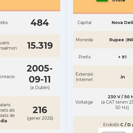
484
ebs
Capital
Nova Deli
Moneda
Rupee
(
IN
uaris
15.319
ansalmon
Prefix
+ 91
2005-
Extensió
creacio
09-11
.in
Internet
(a Dublin)
230 V / 50 
Voltatge
(a CAT tenim 23
alans
216
50 Hz)
rats als
lats de
(gener 2026)
ndia
Endoll/s
C / D 