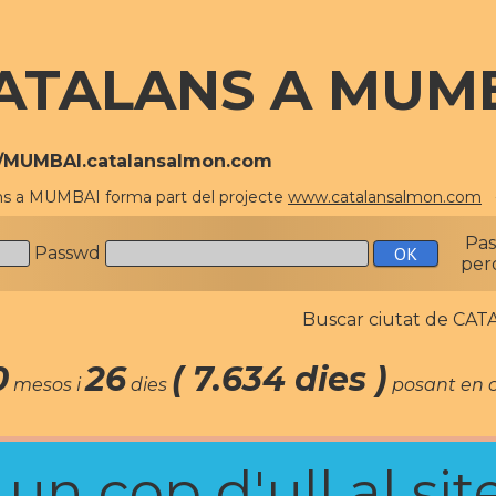
ATALANS A MUM
//MUMBAI.catalansalmon.com
ns a MUMBAI forma part del projecte
www.catalansalmon.com
-
Pa
Passwd
per
Buscar ciutat de C
0
26
( 7.634 dies )
mesos i
dies
posant en c
n cop d'ull al site