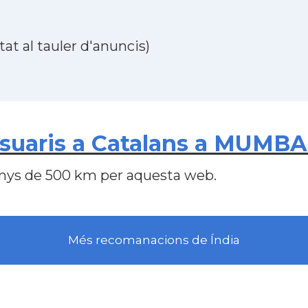
at al tauler d'anuncis)
uaris a Catalans a MUMBAI 
nys de 500 km per aquesta web.
Més recomanacions de Índia