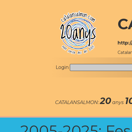
C
http:
Catala
Login
20
1
CATALANSALMON:
anys
2005-2025: Fes u