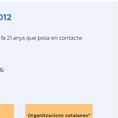
012
fa 21 anys que posa en contacte
pp
.
Organitzacions catalanes*