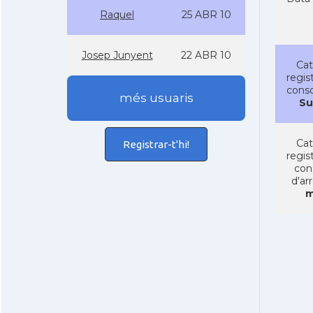
Raquel
25 ABR 10
Josep Junyent
22 ABR 10
Cat
regist
conso
més usuaris
Su
Cat
Registrar-t'hi!
regist
con
d'ar
m