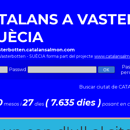
TALANS A VAST
SUÈCIA
asterbotten.catalansalmon.com
 Vasterbotten - SUÈCIA forma part del projecte
www.catalansal
Pa
Passwd
per
Buscar ciutat de C
0
27
( 7.635 dies )
mesos i
dies
posant en c