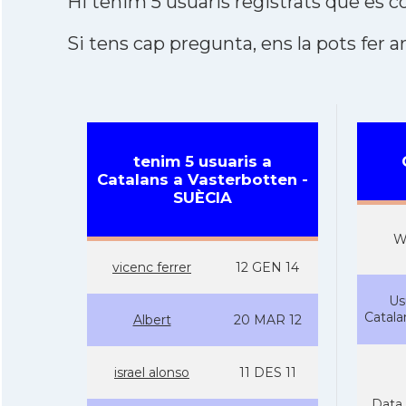
Hi tenim 5 usuaris registrats que es
Si tens cap pregunta, ens la pots fer ar
tenim 5 usuaris a
Catalans a Vasterbotten -
SUÈCIA
W
vicenc ferrer
12 GEN 14
Us
Catal
Albert
20 MAR 12
israel alonso
11 DES 11
Data 