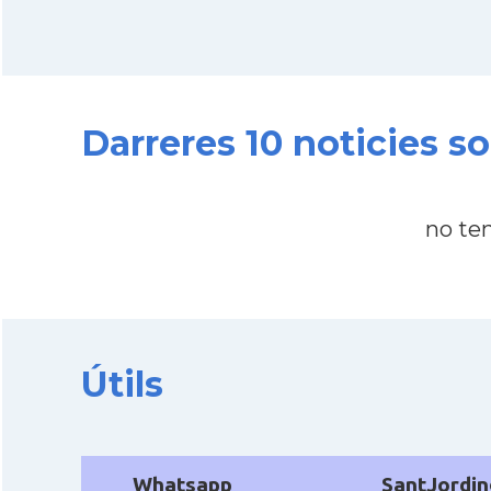
Darreres 10 noticies s
no te
Útils
Whatsapp
SantJordin