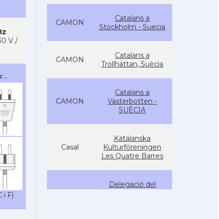
Catalans a
CAMON
Stockholm - Suecia
Hz
0 V /
Catalans a
CAMON
Trollhättan, Suècia
F
-
Catalans a
CAMON
Vasterbotten -
SUÈCIA
Katalanska
Casal
Kulturföreningen
Les Quatre Barres
Delegació del
Govern als Països
 i F)
Delegació
Nòrdics i als Països
Bàltics