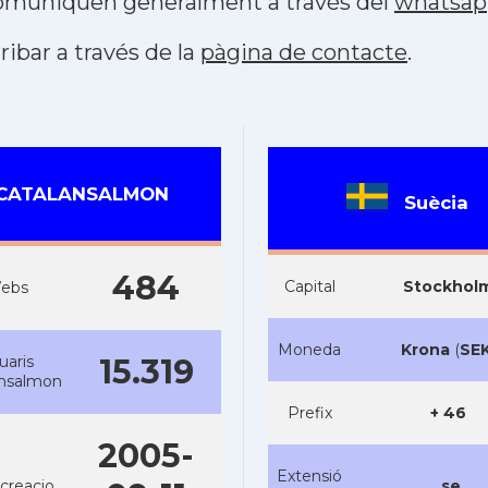
 comuniquen generalment a través del
whatsap
ribar a través de la
pàgina de contacte
.
CATALANSALMON
Suècia
484
Capital
Stockhol
ebs
Moneda
Krona
(
SE
uaris
15.319
ansalmon
Prefix
+ 46
2005-
Extensió
creacio
.se