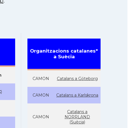
p
.
Organitzacions catalanes*
a Suècia
m
CAMON
Catalans a Göteborg
K
)
CAMON
Catalans a Karlskrona
Catalans a
CAMON
NORRLAND
(Suècia)