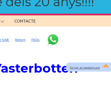
 dels 20 anys!!!!
CONTACTE
er SWE
Retorn
FAQs
asterbotten -
Tornar al capdamunt