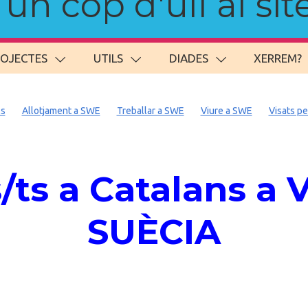
n cop d'ull al site
ROJECTES
UTILS
DIADES
XERREM?
ls
Allotjament a SWE
Treballar a SWE
Viure a SWE
Visats p
ts a Catalans a V
SUÈCIA