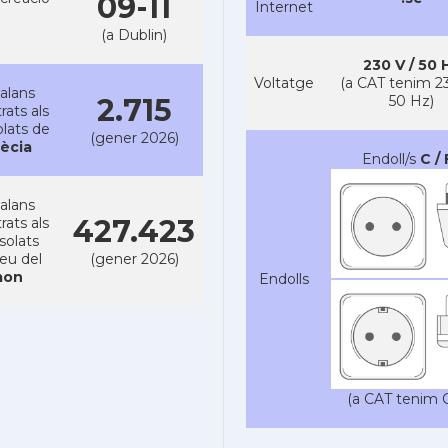
09-11
Internet
(a Dublin)
230 V / 50 
Voltatge
(a CAT tenim 23
alans
2.715
50 Hz)
rats als
lats de
(gener 2026)
ècia
Endoll/s
C / 
alans
427.423
rats als
solats
reu del
(gener 2026)
on
Endolls
(a CAT tenim C