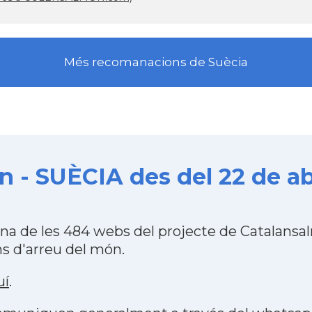
Més recomanacions de Suècia
n - SUÈCIA des del 22 de abr
una de les 484 webs del projecte de Catalansa
s d'arreu del món.
uí
.