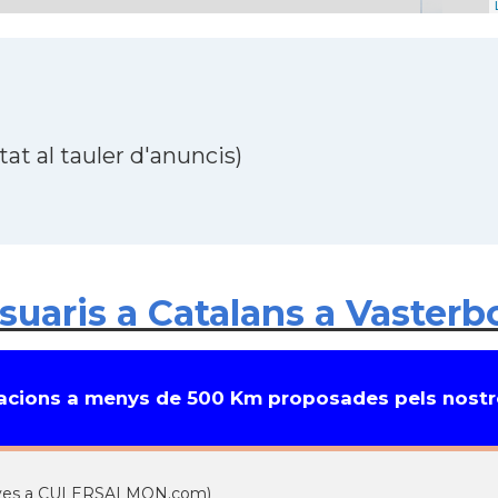
at al tauler d'anuncis)
uaris a Catalans a Vasterbo
cions a menys de 500 Km proposades pels nostre
a (ves a CULERSALMON.com)