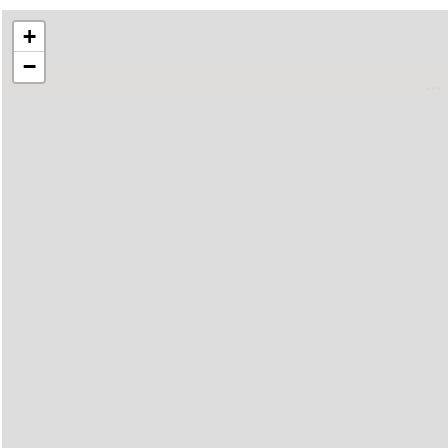
+
−
..