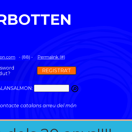
ERBOTTEN
mon.com
- (88) -
Permalink (#)
ssword
REGISTRA'T
dut?
ATALANSALMON:
ontacte catalans arreu del món