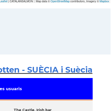
Leaflet
| CATALANSALMON :: Map data ©
OpenStreetMap
contributors, Imagery ©
Mapbox
tten - SUÈCIA i Suècia
s usuaris
The Castle, Irish bar