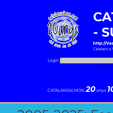
CA
- 
http://V
Catalans a
Login
20
1
CATALANSALMON:
anys