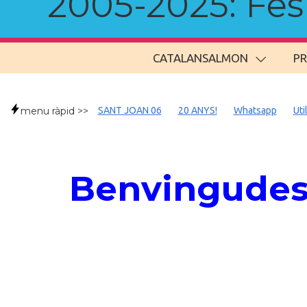
2005-2025: Fes u
CATALANSALMON
P
menu ràpid >>
SANT JOAN 06
20 ANYS!
Whatsapp
Uti
Benvingudes/