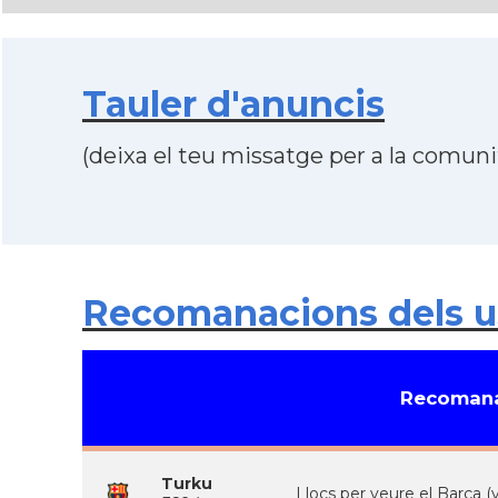
Tauler d'anuncis
(deixa el teu missatge per a la comunit
Recomanacions dels us
Recomana
Turku
Llocs per veure el Barç