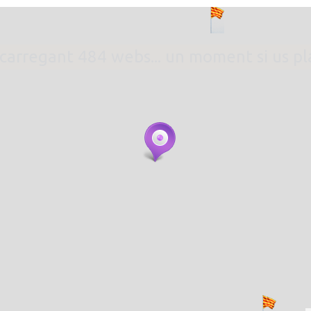
. carregant 484 webs... un moment si us p