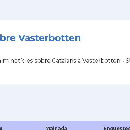
obre Vasterbotten
nim notícies sobre Catalans a Vasterbotten - 
g
Mainada
Enqueste